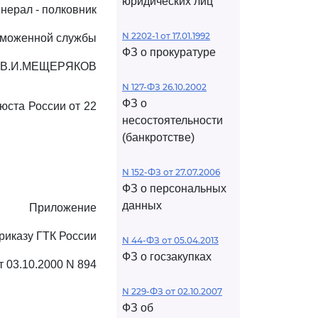
юридических лиц
енерал - полковник
N 2202-1 от 17.01.1992
аможенной службы
ФЗ о прокуратуре
В.И.МЕЩЕРЯКОВ
N 127-ФЗ 26.10.2002
ФЗ о
юста России от 22
несостоятельности
(банкротстве)
N 152-ФЗ от 27.07.2006
ФЗ о персональных
данных
Приложение
риказу ГТК России
N 44-ФЗ от 05.04.2013
ФЗ о госзакупках
т 03.10.2000 N 894
N 229-ФЗ от 02.10.2007
ФЗ об