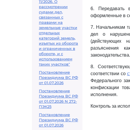
11/2026. О
рассмотрении
6. Передавать 
судами дел,
оформленные в со
связанных с
правами на
7. Начальникам т
земельные участки
отдельных
дел о нарушен
категорий земель,
(действующих н
изъятых из оборота
разъяснения к
и ограниченных в
обороте, и с
законодательства
использованием
таких участков"
8. Соответству
Постановление
соответствии со
с
Президиума ВС РФ
Федерального за
от 01.07.2026
конфискации тов
Постановление
исполнения.
Президиума ВС РФ
от 01.07.2026 N 272-
Контроль за испо
ПЭК25
Постановление
Президиума ВС РФ
от 01.07.2026