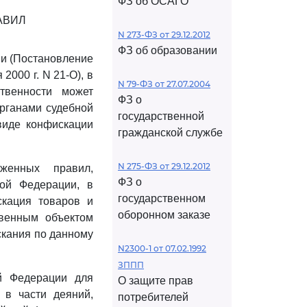
ФЗ об ОСАГО
АВИЛ
N 273-ФЗ от 29.12.2012
ФЗ об образовании
ии (Постановление
 2000 г. N 21-О), в
N 79-ФЗ от 27.07.2004
твенности может
ФЗ о
органами судебной
государственной
виде конфискации
гражданской службе
N 275-ФЗ от 29.12.2012
женных правил,
ФЗ о
ой Федерации, в
государственном
скация товаров и
оборонном заказе
твенным объектом
скания по данному
N2300-1 от 07.02.1992
ЗППП
й Федерации для
О защите прав
 в части деяний,
потребителей