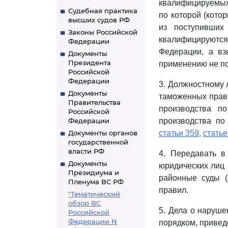
квалифицируемых 
Судебная практика
по которой (кото
высших судов РФ
из поступивших
Законы Российской
квалифицируютс
Федерации
Федерации, а вз
Документы
Президента
применению не по
Российской
Федерации
3. Должностному 
Документы
таможенных прави
Правительства
производства п
Российской
Федерации
производства по
Документы органов
статьи 359,
статье
государственной
власти РФ
4. Передавать в
Документы
юридических лиц 
Президиума и
районные суды 
Пленума ВС РФ
правил.
"Тематический
обзор ВС
5. Дела о наруше
Российской
Федерации N
порядком, приве