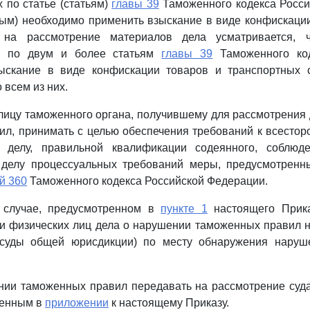
по статье (статьям)
главы 39
Таможенного кодекса Росси
рым) необходимо применить взыскание в виде конфискации,
 на рассмотрение материалов дела усматривается, 
я по двум и более статьям
главы 39
Таможенного код
ыскание в виде конфискации товаров и транспортных 
 всем из них.
лицу таможенного органа, получившему для рассмотрения
л, принимать с целью обеспечения требований к всестор
о делу, правильной квалификации содеянного, соблюд
 делу процессуальных требований меры, предусмотренн
й 360
Таможенного кодекса Российской Федерации.
 случае, предусмотренном в
пункте 1
настоящего Прика
и физических лиц дела о нарушении таможенных правил 
(суды общей юрисдикции) по месту обнаружения наруш
нии таможенных правил передавать на рассмотрение суда
денным в
приложении
к настоящему Приказу.