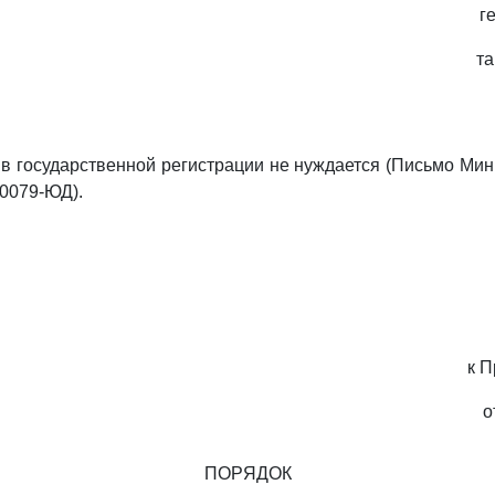
г
т
в государственной регистрации не нуждается (Письмо Мин
10079-ЮД).
к П
о
ПОРЯДОК