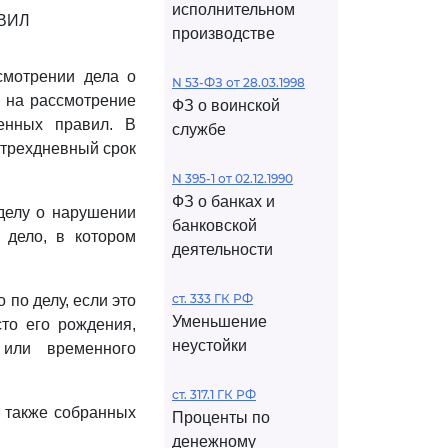
исполнительном
ВИЛ
производстве
смотрении дела о
N 53-ФЗ от 28.03.1998
 на рассмотрение
ФЗ о воинской
енных правил. В
службе
 трехдневный срок
N 395-1 от 02.12.1990
ФЗ о банках и
 делу о нарушении
банковской
 дело, в котором
деятельности
ст. 333 ГК РФ
 по делу, если это
Уменьшение
сто его рождения,
неустойки
 или временного
ст. 317.1 ГК РФ
а также собранных
Проценты по
денежному