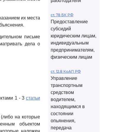
работодателя
ст. 78 БК РФ
указанием их места
Предоставление
объяснения.
субсидий
юридическим лицам,
дительном письме
индивидуальным
матривать дела о
предпринимателям,
физическим лицам
ст. 12.8 КоАП РФ
Управление
транспортным
средством
ктами 1 - 3
статьи
водителем,
находящимся в
состоянии
 (либо на которые
опьянения,
венным объектом
передача
 которые наложен