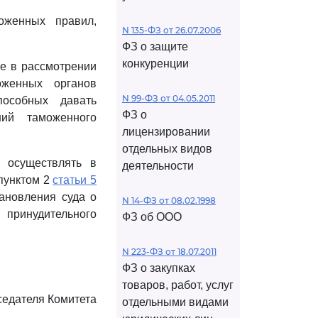
оженных правил,
N 135-ФЗ от 26.07.2006
ФЗ о защите
конкуренции
ие в рассмотрении
женных органов
N 99-ФЗ от 04.05.2011
пособных давать
ФЗ о
ий таможенного
лицензировании
отдельных видов
 осуществлять в
деятельности
пунктом 2
статьи 5
ановления суда о
N 14-ФЗ от 08.02.1998
 принудительного
ФЗ об ООО
N 223-ФЗ от 18.07.2011
ФЗ о закупках
товаров, работ, услуг
седателя Комитета
отдельными видами