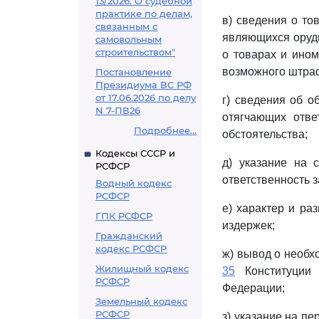
13/2026. О судебной
практике по делам,
в) сведения о то
связанным с
являющихся оруд
самовольным
строительством"
о товарах и ином
возможного штра
Постановление
Президиума ВС РФ
от 17.06.2026 по делу
г) сведения об о
N 7-ПВ26
отягчающих отве
Подробнее...
обстоятельства;
Кодексы СССР и
д) указание на 
РСФСР
ответственность 
Водный кодекс
РСФСР
е) характер и ра
ГПК РСФСР
издержек;
Гражданский
кодекс РСФСР
ж) вывод о необх
Жилищный кодекс
35
Конституции 
РСФСР
Федерации;
Земельный кодекс
РСФСР
з) указание на пе