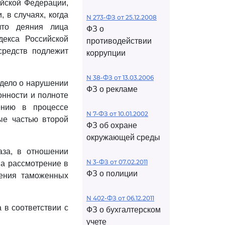
йской Федерации,
 в случаях, когда
N 273-ФЗ от 25.12.2008
что деяния лица
ФЗ о
екса Российской
противодействии
средств подлежит
коррупции
N 38-ФЗ от 13.03.2006
 дело о нарушении
ФЗ о рекламе
онности и полноте
ению в процессе
N 7-ФЗ от 10.01.2002
ые частью второй
ФЗ об охране
окружающей среды
за, в отношении
N 3-ФЗ от 07.02.2011
на рассмотрение в
ФЗ о полиции
ения таможенных
N 402-ФЗ от 06.12.2011
 в соответствии с
ФЗ о бухгалтерском
учете