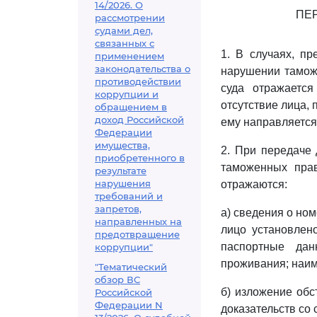
14/2026. О
ПЕ
рассмотрении
судами дел,
связанных с
1. В случаях, п
применением
законодательства о
нарушении тамож
противодействии
суда отражаетс
коррупции и
отсутствие лица, 
обращением в
доход Российской
ему направляется
Федерации
имущества,
2. При передаче 
приобретенного в
таможенных прав
результате
нарушения
отражаются:
требований и
запретов,
а) сведения о ном
направленных на
лицо установлено
предотвращение
паспортные дан
коррупции"
проживания; наим
"Тематический
обзор ВС
б) изложение обс
Российской
Федерации N
доказательств со 