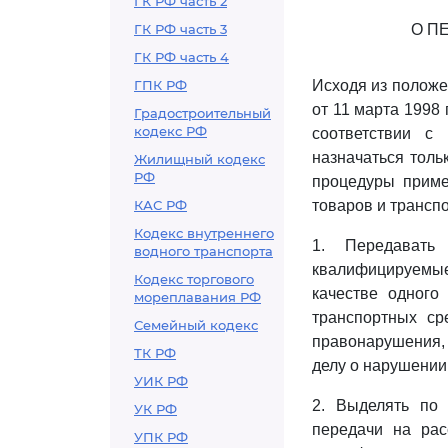
ГК РФ часть 2
ГК РФ часть 3
О П
ГК РФ часть 4
ГПК РФ
Исходя из положе
от 11 марта 1998 г
Градостроительный
кодекс РФ
соответствии с
назначаться толь
Жилищный кодекс
РФ
процедуры приме
КАС РФ
товаров и трансп
Кодекс внутреннего
1. Передавать
водного транспорта
квалифицируемы
Кодекс торгового
качестве одного
мореплавания РФ
транспортных ср
Семейный кодекс
правонарушения, 
ТК РФ
делу о нарушении
УИК РФ
2. Выделять по
УК РФ
передачи на рас
УПК РФ