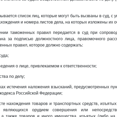
ывается список лиц, которые могут быть вызваны в суд, с 
ахождения и номера листов дела, на которых изложены их 
ении таможенных правил передается в суд при сопрово
ана за подписью должностного лица, правомочного расс
нных правил, которое должно содержать:
суда;
ведения о лице, привлекаемом к ответственности;
ства по делу;
оках истечения наложения взысканий, предусмотренных пун
кодекса Российской Федерации;
сте нахождения товаров и транспортных средств, изъятых
, являющихся орудием совершения или непосредст
 а также товаров и иного имущества, изъятых (либо на