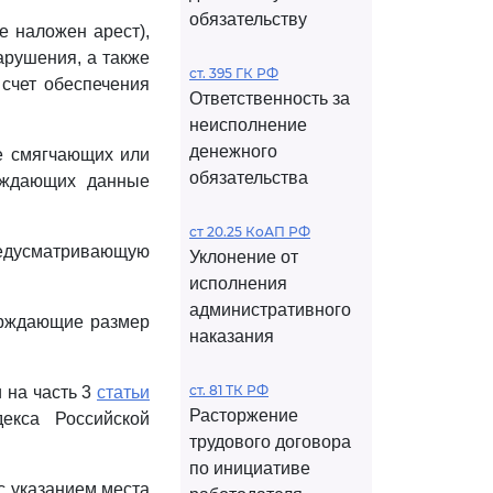
обязательству
е наложен арест),
рушения, а также
ст. 395 ГК РФ
 счет обеспечения
Ответственность за
неисполнение
денежного
ве смягчающих или
обязательства
ерждающих данные
ст 20.25 КоАП РФ
едусматривающую
Уклонение от
исполнения
административного
верждающие размер
наказания
ст. 81 ТК РФ
 на часть 3
статьи
Расторжение
екса Российской
трудового договора
по инициативе
с указанием места