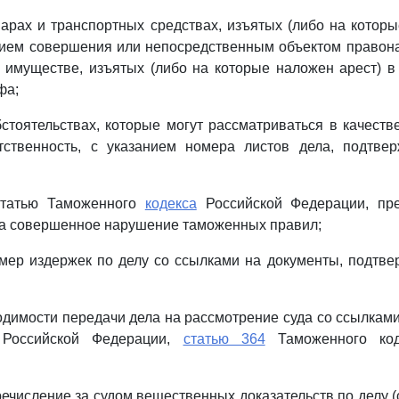
варах и транспортных средствах, изъятых (либо на которы
ием совершения или непосредственным объектом правона
 имуществе, изъятых (либо на которые наложен арест) в
фа;
бстоятельствах, которые могут рассматриваться в качест
тственность, с указанием номера листов дела, подтв
статью Таможенного
кодекса
Российской Федерации, пр
за совершенное нарушение таможенных правил;
змер издержек по делу со ссылками на документы, подт
одимости передачи дела на рассмотрение суда со ссылками
Российской Федерации,
статью 364
Таможенного код
речисление за судом вещественных доказательств по делу (