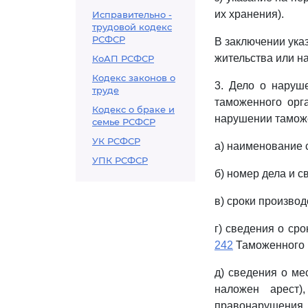
их хранения).
Исправительно -
трудовой кодекс
РСФСР
В заключении указ
жительства или н
КоАП РСФСР
Кодекс законов о
3. Дело о наруш
труде
таможенного орг
Кодекс о браке и
нарушении таможе
семье РСФСР
УК РСФСР
а) наименование 
УПК РСФСР
б) номер дела и с
в) сроки производ
г) сведения о ср
242
Таможенного 
д) сведения о ме
наложен арест)
правонарушения,