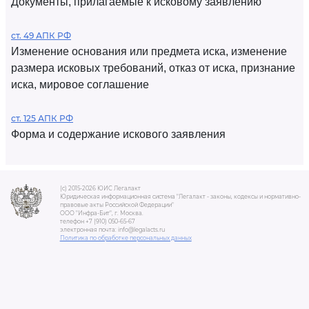
Документы, прилагаемые к исковому заявлению
ст. 49 АПК РФ
Изменение основания или предмета иска, изменение
размера исковых требований, отказ от иска, признание
иска, мировое соглашение
ст. 125 АПК РФ
Форма и содержание искового заявления
(c) 2015-2026 ЮИС Легалакт
Юридическая информационная система "Легалакт - законы, кодексы и нормативно-
правовые акты Российской Федерации"
ООО "Инфра-Бит", г. Москва.
телефон +7 (910) 050-65-67
электронная почта: info@legalacts.ru
Политика по обработке персональных данных