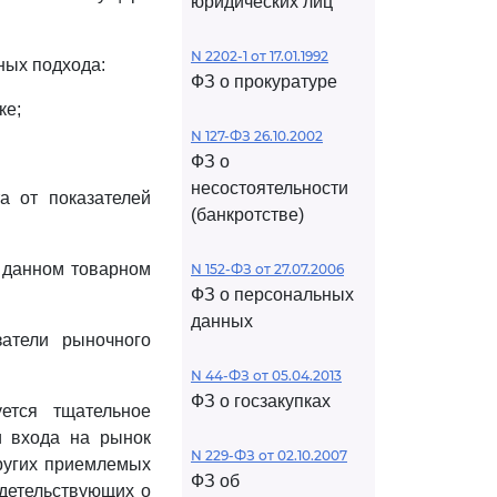
юридических лиц
N 2202-1 от 17.01.1992
ных подхода:
ФЗ о прокуратуре
ке;
N 127-ФЗ 26.10.2002
ФЗ о
несостоятельности
а от показателей
(банкротстве)
а данном товарном
N 152-ФЗ от 27.07.2006
ФЗ о персональных
данных
атели рыночного
N 44-ФЗ от 05.04.2013
ФЗ о госзакупках
ется тщательное
и входа на рынок
N 229-ФЗ от 02.10.2007
других приемлемых
ФЗ об
идетельствующих о