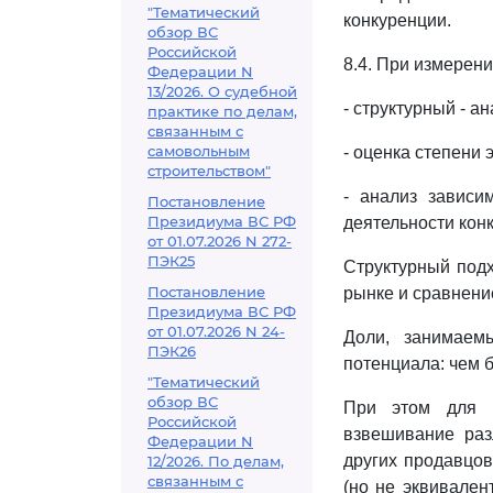
"Тематический
конкуренции.
обзор ВС
Российской
8.4. При измерен
Федерации N
13/2026. О судебной
- структурный - 
практике по делам,
связанным с
самовольным
- оценка степени
строительством"
- анализ зависи
Постановление
Президиума ВС РФ
деятельности кон
от 01.07.2026 N 272-
ПЭК25
Структурный подх
Постановление
рынке и сравнени
Президиума ВС РФ
от 01.07.2026 N 24-
Доли, занимаем
ПЭК26
потенциала: чем 
"Тематический
обзор ВС
При этом для п
Российской
взвешивание раз
Федерации N
других продавцов
12/2026. По делам,
связанным с
(но не эквивален