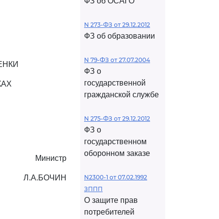
ФЗ об ОСАГО
N 273-ФЗ от 29.12.2012
ФЗ об образовании
N 79-ФЗ от 27.07.2004
ЕНКИ
ФЗ о
государственной
КАХ
гражданской службе
N 275-ФЗ от 29.12.2012
ФЗ о
государственном
оборонном заказе
Министр
Л.А.БОЧИН
N2300-1 от 07.02.1992
ЗППП
О защите прав
потребителей