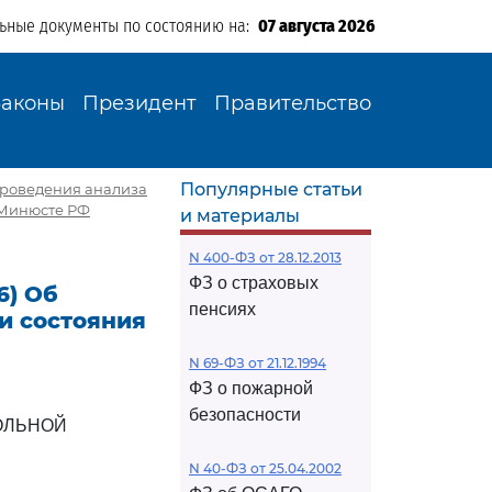
льные документы по состоянию на:
07 августа 2026
Законы
Президент
Правительство
Популярные статьи
 проведения анализа
 Минюсте РФ
и материалы
N 400-ФЗ от 28.12.2013
ФЗ о страховых
6) Об
пенсиях
и состояния
N 69-ФЗ от 21.12.1994
ФЗ о пожарной
безопасности
ОЛЬНОЙ
N 40-ФЗ от 25.04.2002