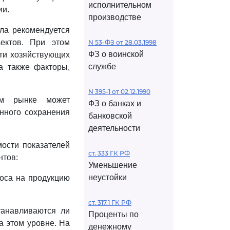
исполнительном
ии.
производстве
ла рекомендуется
ъектов. При этом
N 53-ФЗ от 28.03.1998
ФЗ о воинской
сти хозяйствующих
службе
 а также факторы,
N 395-1 от 02.12.1990
ом рынке может
ФЗ о банках и
нного сохранения
банковской
деятельности
ости показателей
ст. 333 ГК РФ
нтов:
Уменьшение
неустойки
роса на продукцию
ст. 317.1 ГК РФ
танавливаются ли
Проценты по
а этом уровне. На
денежному