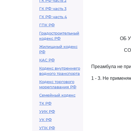
ГК РФ часть 2
ГК РФ часть 3
ГК РФ часть 4
ГПК РФ
Градостроительный
кодекс РФ
ОБ 
Жилищный кодекс
СО
РФ
КАС РФ
Преамбула не при
Кодекс внутреннего
водного транспорта
1 - 3. Не применя
Кодекс торгового
мореплавания РФ
Семейный кодекс
ТК РФ
УИК РФ
УК РФ
УПК РФ