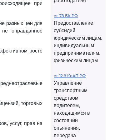
работодателя
происходящее при
ст. 78 БК РФ
Предоставление
ие разных цен для
субсидий
, не оправданное
юридическим лицам,
индивидуальным
ффективном росте
предпринимателям,
физическим лицам
ст. 12.8 КоАП РФ
Управление
реднеотраслевые
транспортным
средством
ицензий, торговых
водителем,
находящимся в
состоянии
в, услуг, прав на
опьянения,
передача