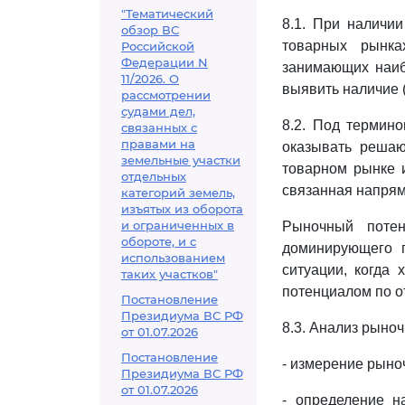
"Тематический
8.1. При наличи
обзор ВС
товарных рынка
Российской
Федерации N
занимающих наиб
11/2026. О
выявить наличие (
рассмотрении
судами дел,
8.2. Под термин
связанных с
правами на
оказывать реша
земельные участки
товарном рынке и
отдельных
связанная напрям
категорий земель,
изъятых из оборота
и ограниченных в
Рыночный потен
обороте, и с
доминирующего 
использованием
ситуации, когда
таких участков"
потенциалом по о
Постановление
Президиума ВС РФ
8.3. Анализ рыно
от 01.07.2026
Постановление
- измерение рыно
Президиума ВС РФ
от 01.07.2026
- определение н