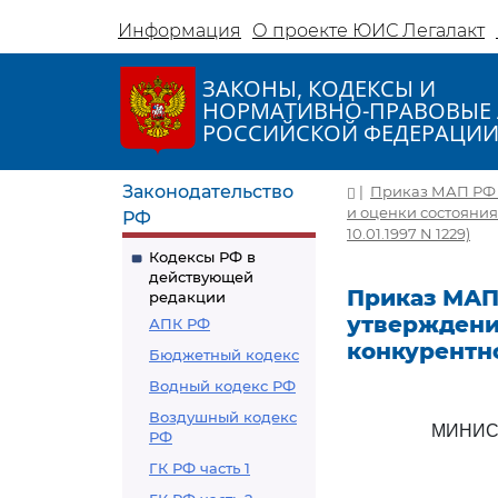
Информация
О проекте ЮИС Легалакт
ЗАКОНЫ, КОДЕКСЫ И
НОРМАТИВНО-ПРАВОВЫЕ 
РОССИЙСКОЙ ФЕДЕРАЦИ
Законодательство
|
Приказ МАП РФ от
и оценки состояни
РФ
10.01.1997 N 1229)
Кодексы РФ в
действующей
Приказ МАП Р
редакции
утверждени
АПК РФ
конкурентн
Бюджетный кодекс
Водный кодекс РФ
Воздушный кодекс
МИНИС
РФ
ГК РФ часть 1