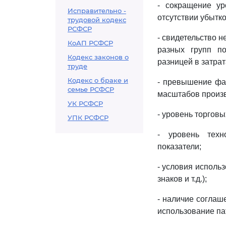
- сокращение ур
Исправительно -
отсутствии убытко
трудовой кодекс
РСФСР
- свидетельство 
КоАП РСФСР
разных групп по
Кодекс законов о
разницей в затрат
труде
Кодекс о браке и
- превышение фа
семье РСФСР
масштабов произв
УК РСФСР
- уровень торгов
УПК РСФСР
- уровень техн
показатели;
- условия исполь
знаков и т.д.);
- наличие соглаш
использование па