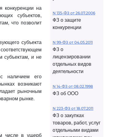
я конкуренции на
N 135-ФЗ от 26.07.2006
ющих субъектов,
ФЗ о защите
ам, что позволит
конкуренции
вующего субъекта
N 99-ФЗ от 04.05.2011
ФЗ о
соответствующем
лицензировании
м субъектам, и не
отдельных видов
деятельности
 с наличием его
ынках возникают
N 14-ФЗ от 08.02.1998
бладает рыночным
ФЗ об ООО
оварном рынке.
N 223-ФЗ от 18.07.2011
ФЗ о закупках
товаров, работ, услуг
отдельными видами
ом числе в ущерб