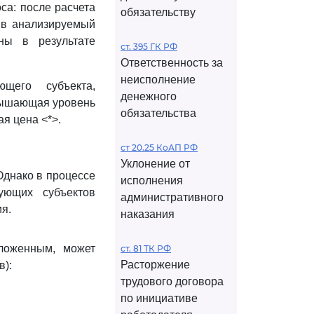
са: после расчета
обязательству
 в анализируемый
ны в результате
ст. 395 ГК РФ
Ответственность за
неисполнение
ющего субъекта,
денежного
евышающая уровень
обязательства
я цена <*>.
ст 20.25 КоАП РФ
Уклонение от
Однако в процессе
исполнения
ующих субъектов
административного
я.
наказания
зложенным, может
ст. 81 ТК РФ
Расторжение
в):
трудового договора
по инициативе