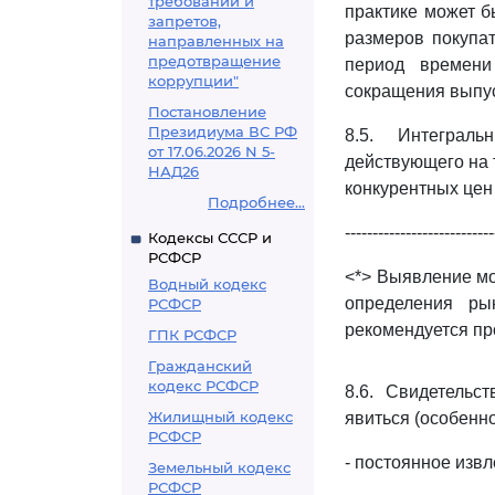
требований и
практике может б
запретов,
размеров покупа
направленных на
предотвращение
период времени
коррупции"
сокращения выпус
Постановление
Президиума ВС РФ
8.5. Интеграль
от 17.06.2026 N 5-
действующего на 
НАД26
конкурентных цен
Подробнее...
---------------------------
Кодексы СССР и
РСФСР
<*> Выявление мо
Водный кодекс
определения ры
РСФСР
рекомендуется пр
ГПК РСФСР
Гражданский
кодекс РСФСР
8.6. Свидетельс
Жилищный кодекс
явиться (особенн
РСФСР
- постоянное изв
Земельный кодекс
РСФСР