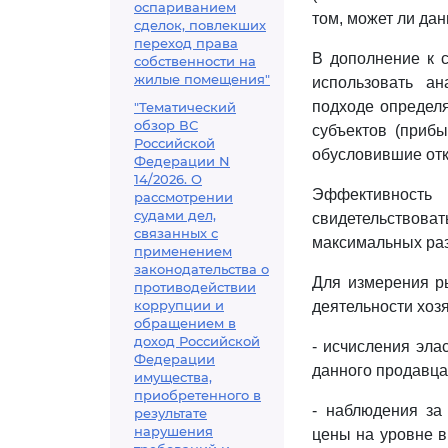
оспариванием
том, может ли да
сделок, повлекших
переход права
В дополнение к 
собственности на
жилые помещения"
использовать ан
подходе определя
"Тематический
обзор ВС
субъектов (прибы
Российской
обусловившие отк
Федерации N
14/2026. О
Эффективность
рассмотрении
судами дел,
свидетельствова
связанных с
максимальных раз
применением
законодательства о
Для измерения р
противодействии
коррупции и
деятельности хоз
обращением в
доход Российской
- исчисления эла
Федерации
данного продавца
имущества,
приобретенного в
- наблюдения за
результате
нарушения
цены на уровне в