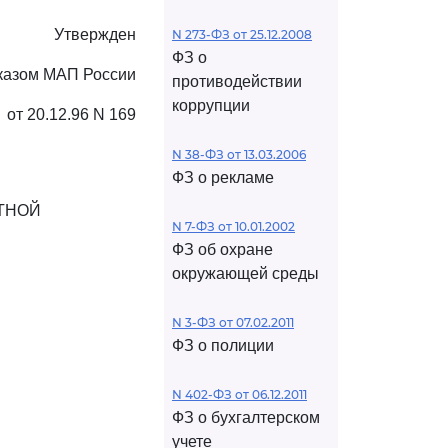
Утвержден
N 273-ФЗ от 25.12.2008
ФЗ о
казом МАП России
противодействии
коррупции
от 20.12.96 N 169
N 38-ФЗ от 13.03.2006
ФЗ о рекламе
ТНОЙ
N 7-ФЗ от 10.01.2002
ФЗ об охране
окружающей среды
N 3-ФЗ от 07.02.2011
ФЗ о полиции
N 402-ФЗ от 06.12.2011
ФЗ о бухгалтерском
учете