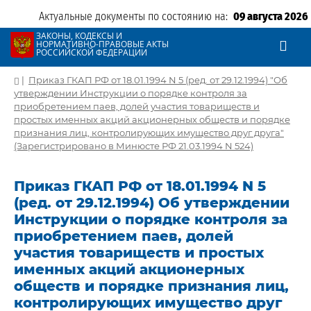
Актуальные документы по состоянию на:
09 августа 2026
ЗАКОНЫ, КОДЕКСЫ И
НОРМАТИВНО-ПРАВОВЫЕ АКТЫ
РОССИЙСКОЙ ФЕДЕРАЦИИ
|
Приказ ГКАП РФ от 18.01.1994 N 5 (ред. от 29.12.1994) "Об
утверждении Инструкции о порядке контроля за
приобретением паев, долей участия товариществ и
простых именных акций акционерных обществ и порядке
признания лиц, контролирующих имущество друг друга"
(Зарегистрировано в Минюсте РФ 21.03.1994 N 524)
Приказ ГКАП РФ от 18.01.1994 N 5
(ред. от 29.12.1994) Об утверждении
Инструкции о порядке контроля за
приобретением паев, долей
участия товариществ и простых
именных акций акционерных
обществ и порядке признания лиц,
контролирующих имущество друг