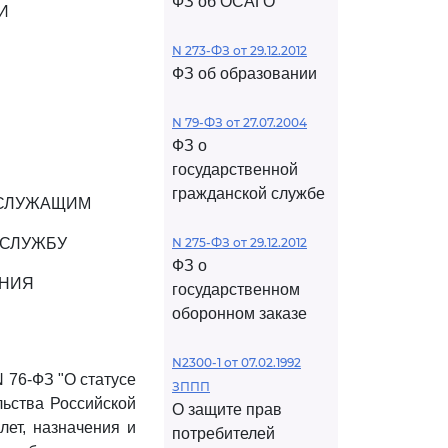
ФЗ об ОСАГО
И
N 273-ФЗ от 29.12.2012
ФЗ об образовании
N 79-ФЗ от 27.07.2004
ФЗ о
государственной
гражданской службе
ОСЛУЖАЩИМ
 СЛУЖБУ
N 275-ФЗ от 29.12.2012
ФЗ о
ЕНИЯ
государственном
оборонном заказе
N2300-1 от 07.02.1992
N 76-ФЗ "О статусе
ЗППП
ьства Российской
О защите прав
лет, назначения и
потребителей