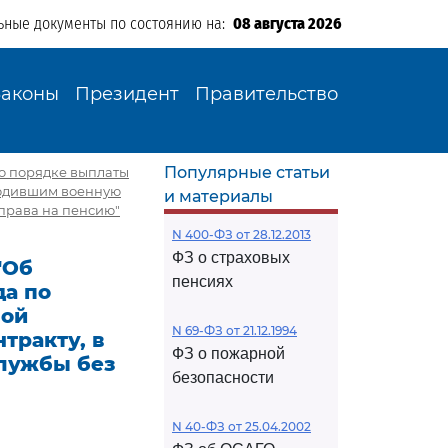
ьные документы по состоянию на:
08 августа 2026
Законы
Президент
Правительство
Популярные статьи
 о порядке выплаты
ходившим военную
и материалы
 права на пенсию"
N 400-ФЗ от 28.12.2013
ФЗ о страховых
"Об
пенсиях
да по
ной
N 69-ФЗ от 21.12.1994
тракту, в
ФЗ о пожарной
службы без
безопасности
N 40-ФЗ от 25.04.2002