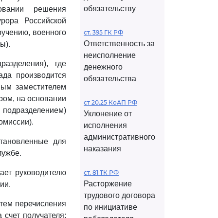
обязательству
овании решения
урора Российской
ручению, военного
ст. 395 ГК РФ
Ответственность за
ы).
неисполнение
азделения), где
денежного
ада производится
обязательства
ным заместителем
ром, на основании
ст 20.25 КоАП РФ
 подразделением)
Уклонение от
омиссии).
исполнения
административного
становленные для
наказания
лужбе.
ает руководителю
ст. 81 ТК РФ
Расторжение
ии.
трудового договора
утем перечисления
по инициативе
 счет получателя;