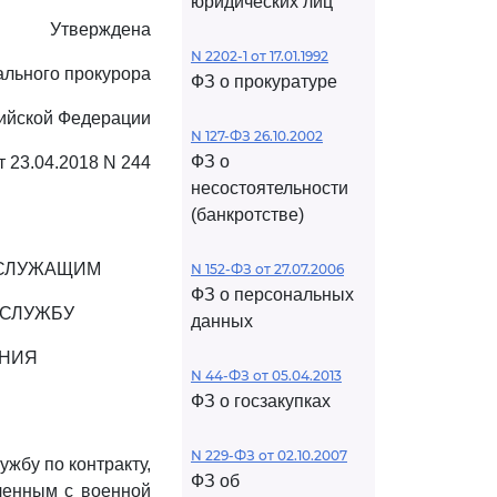
юридических лиц
Утверждена
N 2202-1 от 17.01.1992
ального прокурора
ФЗ о прокуратуре
ийской Федерации
N 127-ФЗ 26.10.2002
ФЗ о
т 23.04.2018 N 244
несостоятельности
(банкротстве)
ОСЛУЖАЩИМ
N 152-ФЗ от 27.07.2006
ФЗ о персональных
 СЛУЖБУ
данных
ЕНИЯ
N 44-ФЗ от 05.04.2013
ФЗ о госзакупках
N 229-ФЗ от 02.10.2007
жбу по контракту,
ФЗ об
ленным с военной