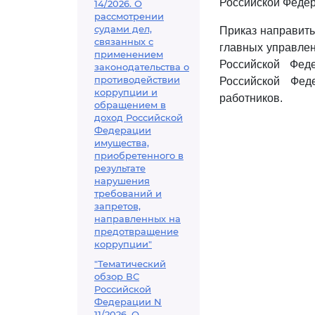
Российской Федер
14/2026. О
рассмотрении
судами дел,
Приказ направить
связанных с
главных управлен
применением
Российской Фед
законодательства о
противодействии
Российской Фед
коррупции и
работников.
обращением в
доход Российской
Федерации
имущества,
приобретенного в
результате
нарушения
требований и
запретов,
направленных на
предотвращение
коррупции"
"Тематический
обзор ВС
Российской
Федерации N
11/2026. О