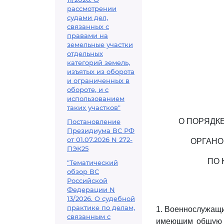
рассмотрении
судами дел,
связанных с
правами на
земельные участки
отдельных
категорий земель,
изъятых из оборота
и ограниченных в
обороте, и с
использованием
таких участков"
О ПОРЯДК
Постановление
Президиума ВС РФ
от 01.07.2026 N 272-
ОРГАНО
ПЭК25
ПО 
"Тематический
обзор ВС
Российской
Федерации N
13/2026. О судебной
практике по делам,
1. Военнослужащи
связанным с
имеющим общую п