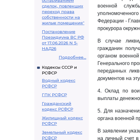
оспариванием
военной служб
сделок, повлекших
переход права
уполномоченного
собственности на
Федерации - Глав
жилые помещения"
прокурора окружно
Постановление
Президиума ВС РФ
В случае ликви
от 17.06.2026 N 5-
гражданин получ
НАД26
органом военной
Подробнее...
Генерального про
Кодексы СССР и
переданных ликв
РСФСР
документов на эт
Водный кодекс
РСФСР
4. Оклад по вои
ГПК РСФСР
выплаты денежног
Гражданский
кодекс РСФСР
5. Для назначен
Жилищный кодекс
органа военной п
РСФСР
В заявлении указ
Земельный кодекс
РСФСР
на личный счет в