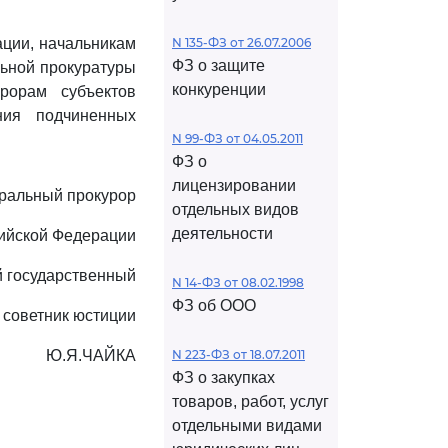
ации, начальникам
N 135-ФЗ от 26.07.2006
ФЗ о защите
льной прокуратуры
конкуренции
рорам субъектов
ния подчиненных
N 99-ФЗ от 04.05.2011
ФЗ о
лицензировании
ральный прокурор
отдельных видов
деятельности
ийской Федерации
 государственный
N 14-ФЗ от 08.02.1998
ФЗ об ООО
советник юстиции
Ю.Я.ЧАЙКА
N 223-ФЗ от 18.07.2011
ФЗ о закупках
товаров, работ, услуг
отдельными видами