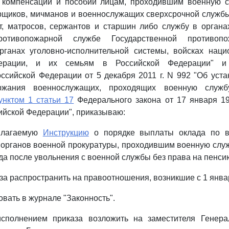
 компенсаций и пособий лицам, проходившим военную с
щиков, мичманов и военнослужащих сверхсрочной службы
т, матросов, сержантов и старшин либо службу в органа
ротивопожарной службе Государственной противопо
рганах уголовно-исполнительной системы, войсках наци
дерации, и их семьям в Российской Федерации"
ссийской Федерации от 5 декабря 2011 г. N 992 "Об уст
ржания военнослужащих, проходящих военную службу
унктом 1 статьи 17
Федерального закона от 17 января 19
ийской Федерации", приказываю:
рилагаемую
Инструкцию
о порядке выплаты оклада по в
рганов военной прокуратуры, проходившим военную служб
ода после увольнения с военной службы без права на пенси
за распространить на правоотношения, возникшие с 1 январ
овать в журнале "Законность".
исполнением приказа возложить на заместителя Генера