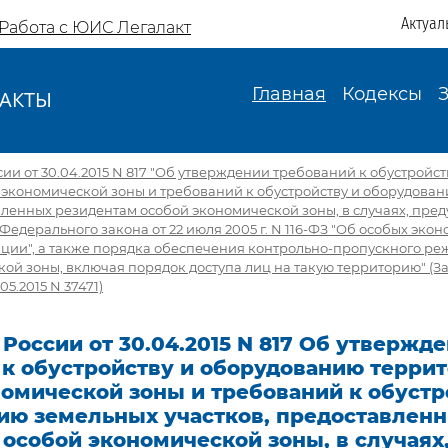
Актуал
Работа с ЮИС Легалакт
Главная
Кодексы
АКТЫ
И
ии от 30.04.2015 N 817 "Об утверждении требований к обустройс
 экономической зоны и требований к обустройству и оборудова
вленных резидентам особой экономической зоны, в случаях, пре
2 Федерального закона от 22 июля 2005 г. N 116-ФЗ "Об особых эко
ции", а также порядка обеспечения контрольно-пропускного ре
ой зоны, включая порядок доступа лиц на такую территорию" (З
5.2015 N 37471)
России от 30.04.2015 N 817 Об утвержд
 к обустройству и оборудованию терри
омической зоны и требований к обустр
ию земельных участков, предоставлен
особой экономической зоны, в случаях