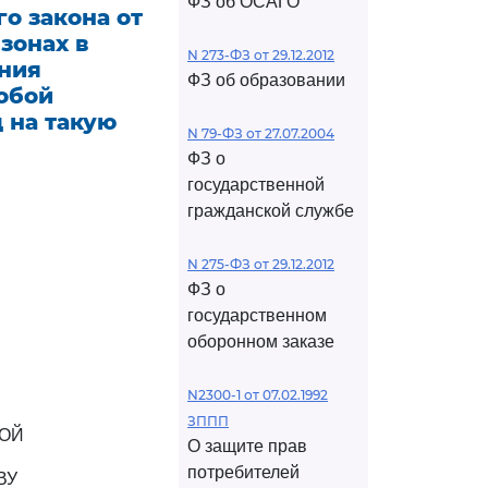
ФЗ об ОСАГО
о закона от
 зонах в
N 273-ФЗ от 29.12.2012
ения
ФЗ об образовании
обой
 на такую
N 79-ФЗ от 27.07.2004
ФЗ о
государственной
гражданской службе
N 275-ФЗ от 29.12.2012
ФЗ о
государственном
оборонном заказе
N2300-1 от 07.02.1992
ЗППП
БОЙ
О защите прав
потребителей
ВУ