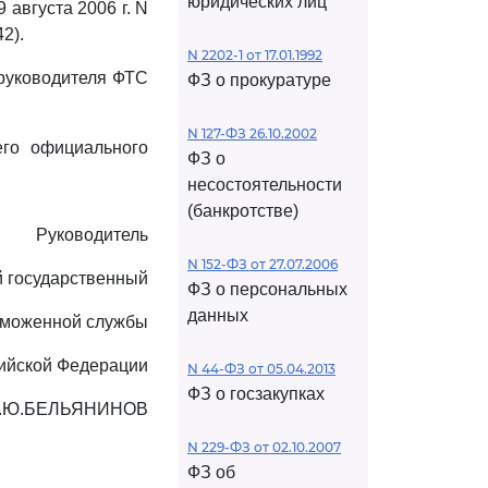
юридических лиц
 августа 2006 г. N
2).
N 2202-1 от 17.01.1992
 руководителя ФТС
ФЗ о прокуратуре
N 127-ФЗ 26.10.2002
его официального
ФЗ о
несостоятельности
(банкротстве)
Руководитель
N 152-ФЗ от 27.07.2006
 государственный
ФЗ о персональных
данных
аможенной службы
ийской Федерации
N 44-ФЗ от 05.04.2013
ФЗ о госзакупках
.Ю.БЕЛЬЯНИНОВ
N 229-ФЗ от 02.10.2007
ФЗ об