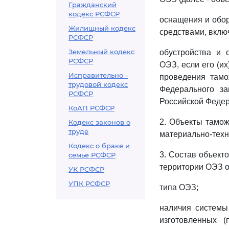
Гражданский
кодекс РСФСР
оснащения и обо
Жилищный кодекс
средствами, вклю
РСФСР
Земельный кодекс
обустройства и о
РСФСР
ОЭЗ, если его (и
Исправительно -
проведения тамо
трудовой кодекс
Федерального за
РСФСР
Российской Федер
КоАП РСФСР
2. Объекты тамо
Кодекс законов о
труде
материально-техн
Кодекс о браке и
3. Состав объект
семье РСФСР
территории ОЭЗ о
УК РСФСР
УПК РСФСР
типа ОЭЗ;
наличия системы
изготовленных 