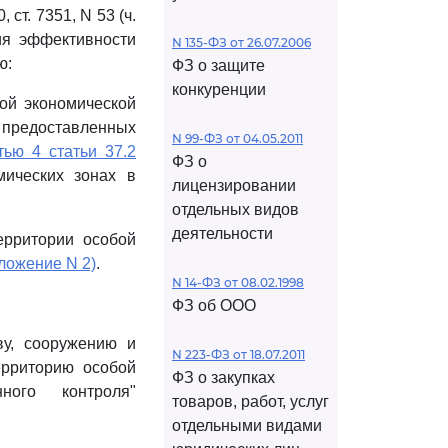
0, ст. 7351, N 53 (ч.
ения эффективности
N 135-ФЗ от 26.07.2006
ю:
ФЗ о защите
конкуренции
бой экономической
 предоставленных
N 99-ФЗ от 04.05.2011
тью 4 статьи 37.2
ФЗ о
мических зонах в
лицензировании
отдельных видов
деятельности
ерритории особой
ложение N 2)
.
N 14-ФЗ от 08.02.1998
ФЗ об ООО
ву, сооружению и
N 223-ФЗ от 18.07.2011
ерриторию особой
ФЗ о закупках
ного контроля"
товаров, работ, услуг
отдельными видами