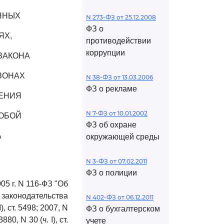
ННЫХ
N 273-ФЗ от 25.12.2008
ФЗ о
ЯХ,
противодействии
коррупции
ЗАКОНА
 ЗОНАХ
N 38-ФЗ от 13.03.2006
ФЗ о рекламе
ЧЕНИЯ
N 7-ФЗ от 10.01.2002
ОБОЙ
ФЗ об охране
А
окружающей среды
N 3-ФЗ от 07.02.2011
ФЗ о полиции
05 г. N 116-ФЗ "Об
аконодательства
N 402-ФЗ от 06.12.2011
), ст. 5498; 2007, N
ФЗ о бухгалтерском
880, N 30 (ч. I), ст.
учете