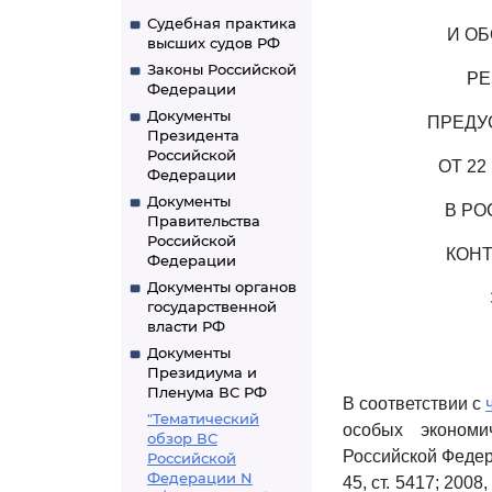
Судебная практика
И О
высших судов РФ
Законы Российской
РЕ
Федерации
Документы
ПРЕДУ
Президента
Российской
ОТ 22
Федерации
Документы
В РО
Правительства
Российской
КОН
Федерации
Документы органов
государственной
власти РФ
Документы
Президиума и
Пленума ВС РФ
В соответствии с
"Тематический
особых экономи
обзор ВС
Российской Федераци
Российской
Федерации N
45, ст. 5417; 2008, 