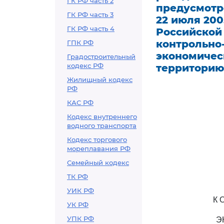
ГК РФ часть 2
предусмотре
ГК РФ часть 3
22 июля 200
ГК РФ часть 4
Российской
контрольно
ГПК РФ
экономическ
Градостроительный
кодекс РФ
территорию
Жилищный кодекс
РФ
КАС РФ
Кодекс внутреннего
водного транспорта
Кодекс торгового
мореплавания РФ
Семейный кодекс
ТК РФ
УИК РФ
К 
УК РФ
УПК РФ
Э