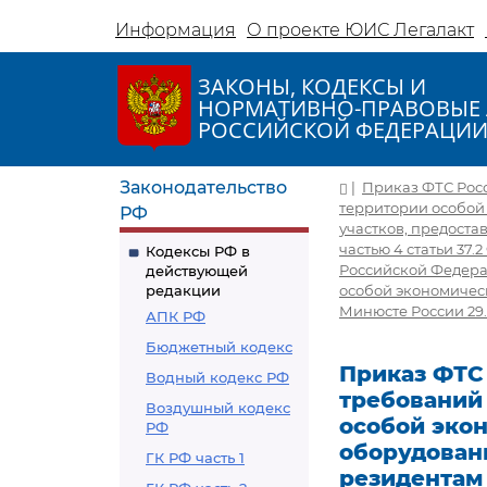
Информация
О проекте ЮИС Легалакт
ЗАКОНЫ, КОДЕКСЫ И
НОРМАТИВНО-ПРАВОВЫЕ 
РОССИЙСКОЙ ФЕДЕРАЦИ
Законодательство
|
Приказ ФТС Росс
территории особой
РФ
участков, предоста
частью 4 статьи 37.
Кодексы РФ в
Российской Федера
действующей
редакции
особой экономическ
Минюсте России 29.0
АПК РФ
Бюджетный кодекс
Приказ ФТС 
Водный кодекс РФ
требований
Воздушный кодекс
особой экон
РФ
оборудован
ГК РФ часть 1
резидентам 