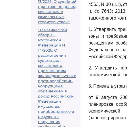
13/2026. О судебной
4563, N 30 (ч. I), с
практике по делам,
I), ст. 7643; 201
связанным с
самовольным
таможенного конт
строительством"
1. Утвердить тре
"Тематический
обзор ВС
зоны и требован
Российской
резидентам особ
Федерации N
Федерального за
14/2026. О
рассмотрении
Российской Феде
судами дел,
связанных с
2. Утвердить по
применением
экономической зо
законодательства о
противодействии
коррупции и
3. Признать утра
обращением в
доход Российской
от 9 августа 20
Федерации
планировке особ
имущества,
экономической
приобретенного в
результате
(зарегистрирован
нарушения
требований и