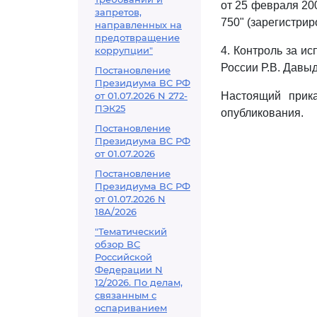
от 25 февраля 200
запретов,
750" (зарегистри
направленных на
предотвращение
коррупции"
4. Контроль за и
России Р.В. Давы
Постановление
Президиума ВС РФ
от 01.07.2026 N 272-
Настоящий прика
ПЭК25
опубликования.
Постановление
Президиума ВС РФ
от 01.07.2026
Постановление
Президиума ВС РФ
от 01.07.2026 N
18А/2026
"Тематический
обзор ВС
Российской
Федерации N
12/2026. По делам,
связанным с
оспариванием