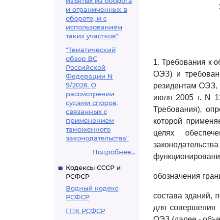
изъятых из оборота
и ограниченных в
обороте, и с
использованием
таких участков"
"Тематический
обзор ВС
1. Требования к 
Российской
ОЭЗ) и требован
Федерации N
9/2026. О
резидентам ОЭЗ, 
рассмотрении
июля 2005 г. N 1
судами споров,
Требования), оп
связанных с
применением
которой применя
таможенного
целях обеспеч
законодательства"
законодательс
Подробнее...
функционирования
Кодексы СССР и
обозначения гра
РСФСР
Водный кодекс
состава зданий, 
РСФСР
для совершения 
ГПК РСФСР
ОЭЗ (далее - объ