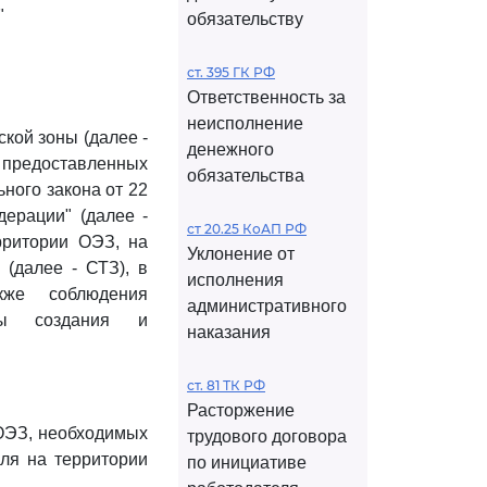
"
обязательству
ст. 395 ГК РФ
Ответственность за
неисполнение
кой зоны (далее -
денежного
 предоставленных
обязательства
ного закона от 22
дерации" (далее -
ст 20.25 КоАП РФ
рритории ОЭЗ, на
Уклонение от
(далее - СТЗ), в
исполнения
кже соблюдения
административного
осы создания и
наказания
ст. 81 ТК РФ
Расторжение
 ОЭЗ, необходимых
трудового договора
ля на территории
по инициативе