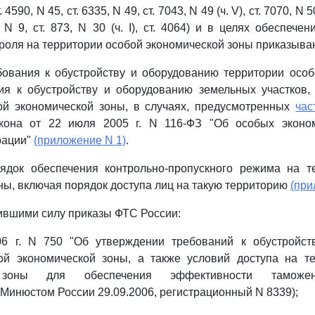
т. 4590, N 45, ст. 6335, N 49, ст. 7043, N 49 (ч. V), ст. 7070, N 5
3, N 9, ст. 873, N 30 (ч. I), ст. 4064) и в целях обеспеч
роля на территории особой экономической зоны приказыва
бования к обустройству и оборудованию территории осо
ия к обустройству и оборудованию земельных участков,
ой экономической зоны, в случаях, предусмотренных
час
кона от 22 июля 2005 г. N 116-ФЗ "Об особых эконо
рации"
(приложение N 1)
.
рядок обеспечения контрольно-пропускного режима на т
ны, включая порядок доступа лиц на такую территорию
(при
тившими силу приказы ФТС России:
06 г. N 750 "Об утверждении требований к обустройст
ой экономической зоны, а также условий доступа на т
 зоны для обеспечения эффективности таможен
 Минюстом России 29.09.2006, регистрационный N 8339);