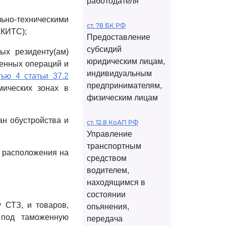
работодателя
ьно-техническими
ст. 78 БК РФ
 КИТС);
Предоставление
субсидий
ных резиденту(ам)
юридическим лицам,
женных операций и
индивидуальным
тью 4 статьи 37.2
предпринимателям,
мических зонах в
физическим лицам
н обустройства и
ст. 12.8 КоАП РФ
Управление
транспортным
х расположения на
средством
водителем,
находящимся в
состоянии
 СТЗ, и товаров,
опьянения,
 под таможенную
передача