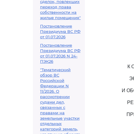
сделок, повлекших
переход права
собственности на
жилые помещения"
Постановление
Президиума ВС РФ
от 01.07.2026
Постановление
Президиума ВС РФ
от 01.07.2026 N 24-
ПЭК26
К 
"Тематический
обзор ВС
Э
Российской
Федерации N
И О
11/2026. О
рассмотрении
судами дел,
РЕ
связанных с
правами на
ПР
земельные участки
отдельных
категорий земель,