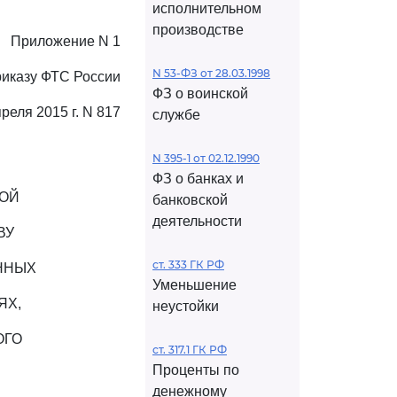
исполнительном
производстве
Приложение N 1
N 53-ФЗ от 28.03.1998
риказу ФТС России
ФЗ о воинской
преля 2015 г. N 817
службе
N 395-1 от 02.12.1990
ФЗ о банках и
БОЙ
банковской
деятельности
ВУ
ст. 333 ГК РФ
ННЫХ
Уменьшение
ЯХ,
неустойки
ОГО
ст. 317.1 ГК РФ
Проценты по
денежному