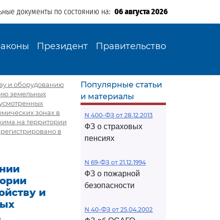
ьные документы по состоянию на:
06 августа 2026
Законы
Президент
Правительство
Популярные статьи
тву и оборудованию
нию земельных
и материалы
дусмотренных
номических зонах в
N 400-ФЗ от 28.12.2013
жима на территории
ФЗ о страховых
арегистрировано в
пенсиях
N 69-ФЗ от 21.12.1994
ении
ФЗ о пожарной
тории
безопасности
ойству и
ных
N 40-ФЗ от 25.04.2002
,