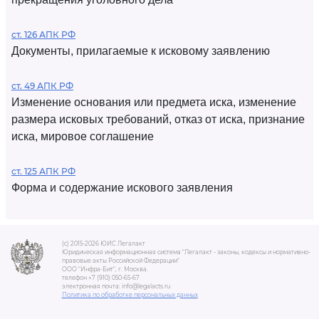
ст. 126 АПК РФ
Документы, прилагаемые к исковому заявлению
ст. 49 АПК РФ
Изменение основания или предмета иска, изменение
размера исковых требований, отказ от иска, признание
иска, мировое соглашение
ст. 125 АПК РФ
Форма и содержание искового заявления
(c) 2015-2026 ЮИС Легалакт
Юридическая информационная система "Легалакт - законы, кодексы и нормативно-
правовые акты Российской Федерации"
ООО "Инфра-Бит", г. Москва.
телефон +7 (910) 050-65-67
электронная почта: info@legalacts.ru
Политика по обработке персональных данных