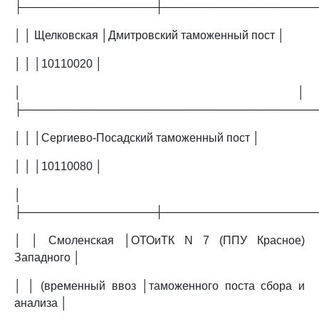
├─────────────────┼───────────────────
│ │ Щелковская │Дмитровский таможенный пост │
│ │ │10110020 │
│ │
├─────────────────────────────────────
│ │ │Сергиево-Посадский таможенный пост │
│ │ │10110080 │
│
├─────────────────┼───────────────────
│ │ Смоленская │ОТОиТК N 7 (ППУ Красное)
Западного │
│ │ (временный ввоз │таможенного поста сбора и
анализа │