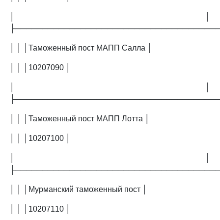
│ │
├─────────────────────────────────────
│ │ │Таможенный пост МАПП Салла │
│ │ │10207090 │
│ │
├─────────────────────────────────────
│ │ │Таможенный пост МАПП Лотта │
│ │ │10207100 │
│ │
├─────────────────────────────────────
│ │ │Мурманский таможенный пост │
│ │ │10207110 │