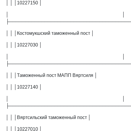
│ │ │10227150 │
│ │
├─────────────────────────────────────
│ │ │Костомукшский таможенный пост │
│ │ │10227030 │
│ │
├─────────────────────────────────────
│ │ │Таможенный пост МАПП Вяртсиля │
│ │ │10227140 │
│ │
├─────────────────────────────────────
│ │ │Вяртсильский таможенный пост │
│ │ │10227010 │