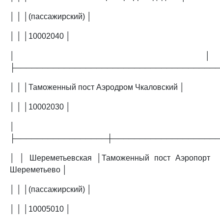
│ │ │(пассажирский) │
│ │ │10002040 │
│ │
├─────────────────────────────────────
│ │ │Таможенный пост Аэродром Чкаловский │
│ │ │10002030 │
│
├─────────────────┼───────────────────
│ │ Шереметьевская │Таможенный пост Аэропорт
Шереметьево │
│ │ │(пассажирский) │
│ │ │10005010 │