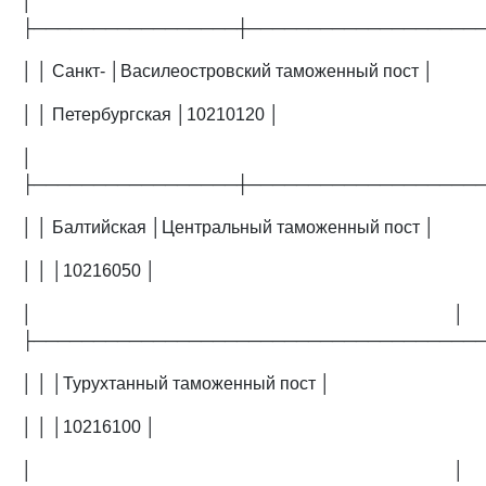
│
├─────────────────┼───────────────────
│ │ Санкт- │Василеостровский таможенный пост │
│ │ Петербургская │10210120 │
│
├─────────────────┼───────────────────
│ │ Балтийская │Центральный таможенный пост │
│ │ │10216050 │
│ │
├─────────────────────────────────────
│ │ │Турухтанный таможенный пост │
│ │ │10216100 │
│ │