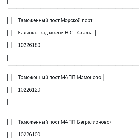
│ │
├─────────────────────────────────────
│ │ │Таможенный пост Морской порт │
│ │ │Калининград имени Н.С. Хазова │
│ │ │10226180 │
│ │
├─────────────────────────────────────
│ │ │Таможенный пост МАПП Мамоново │
│ │ │10226120 │
│ │
├─────────────────────────────────────
│ │ │Таможенный пост МАПП Багратионовск │
│ │ │10226100 │