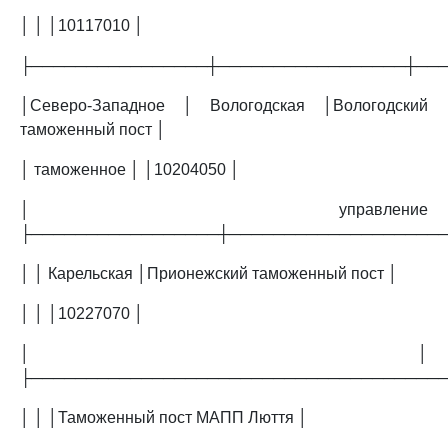
│ │ │10117010 │
├────────────────┼─────────────────┼──
│Северо-Западное │ Вологодская │Вологодский
таможенный пост │
│ таможенное │ │10204050 │
│ управление
├─────────────────┼───────────────────
│ │ Карельская │Прионежский таможенный пост │
│ │ │10227070 │
│ │
├─────────────────────────────────────
│ │ │Таможенный пост МАПП Люття │