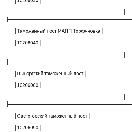
│ │ │10206030 │
│ │
├─────────────────────────────────────
│ │ │Таможенный пост МАПП Торфяновка │
│ │ │10206040 │
│ │
├─────────────────────────────────────
│ │ │Выборгский таможенный пост │
│ │ │10206080 │
│ │
├─────────────────────────────────────
│ │ │Светогорский таможенный пост │
│ │ │10206090 │