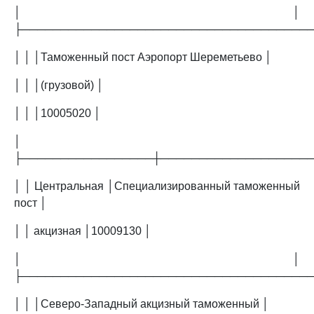
│ │
├─────────────────────────────────────
│ │ │Таможенный пост Аэропорт Шереметьево │
│ │ │(грузовой) │
│ │ │10005020 │
│
├─────────────────┼───────────────────
│ │ Центральная │Специализированный таможенный
пост │
│ │ акцизная │10009130 │
│ │
├─────────────────────────────────────
│ │ │Северо-Западный акцизный таможенный │