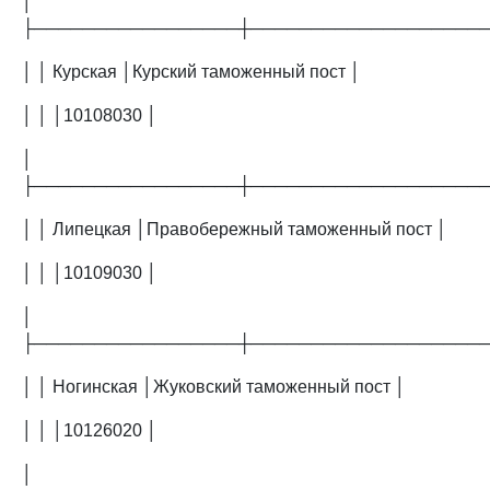
│
├─────────────────┼───────────────────
│ │ Курская │Курский таможенный пост │
│ │ │10108030 │
│
├─────────────────┼───────────────────
│ │ Липецкая │Правобережный таможенный пост │
│ │ │10109030 │
│
├─────────────────┼───────────────────
│ │ Ногинская │Жуковский таможенный пост │
│ │ │10126020 │
│