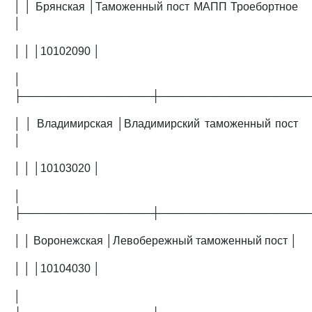
│ │ Брянская │Таможенный пост МАПП Троебортное
│
│ │ │10102090 │
│
├─────────────────┼───────────────────
│ │ Владимирская │Владимирский таможенный пост
│
│ │ │10103020 │
│
├─────────────────┼───────────────────
│ │ Воронежская │Левобережный таможенный пост │
│ │ │10104030 │
│