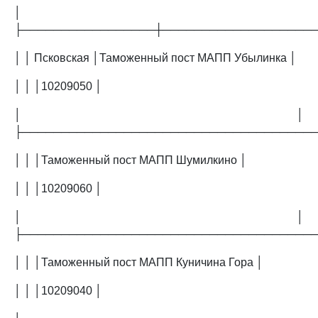
│
├─────────────────┼───────────────────
│ │ Псковская │Таможенный пост МАПП Убылинка │
│ │ │10209050 │
│ │
├─────────────────────────────────────
│ │ │Таможенный пост МАПП Шумилкино │
│ │ │10209060 │
│ │
├─────────────────────────────────────
│ │ │Таможенный пост МАПП Куничина Гора │
│ │ │10209040 │