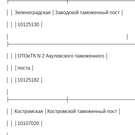
├─────────────────┼───────────────────
│ │ Зеленоградская │Заводской таможенный пост │
│ │ │10125130 │
│ │
├─────────────────────────────────────
│ │ │ОТОиТК N 2 Акуловского таможенного │
│ │ │поста │
│ │ │10125182 │
│
├─────────────────┼───────────────────
│ │ Костромская │Костромской таможенный пост │
│ │ │10107020 │