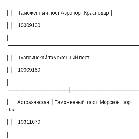
├─────────────────────────────────────
│ │ │Таможенный пост Аэропорт Краснодар │
│ │ │10309130 │
│ │
├─────────────────────────────────────
│ │ │Туапсинский таможенный пост │
│ │ │10309180 │
│
├─────────────────┼───────────────────
│ │ Астраханская │Таможенный пост Морской порт
Оля │
│ │ │10311070 │
│ │