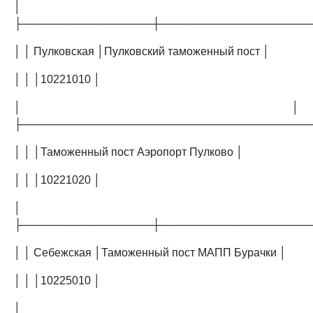
│
├─────────────────┼───────────────────
│ │ Пулковская │Пулковский таможенный пост │
│ │ │10221010 │
│ │
├─────────────────────────────────────
│ │ │Таможенный пост Аэропорт Пулково │
│ │ │10221020 │
│
├─────────────────┼───────────────────
│ │ Себежская │Таможенный пост МАПП Бурачки │
│ │ │10225010 │
│