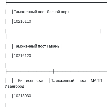
├─────────────────────────────────────
│ │ │Таможенный пост Лесной порт │
│ │ │10216110 │
│ │
├─────────────────────────────────────
│ │ │Таможенный пост Гавань │
│ │ │10216120 │
│
├─────────────────┼───────────────────
│ │ Кингисеппская │Таможенный пост МАПП
Ивангород │
│ │ │10218030 │
│