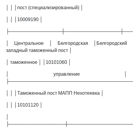
│ │ │пост (специализированный) │
│ │ │10009190 │
├────────────────┼─────────────────┼──
│ Центральное │ Белгородская │Белгородский
западный таможенный пост │
│ таможенное │ │10101060 │
│ управление │
├─────────────────────────────────────
│ │ │Таможенный пост МАПП Нехотеевка │
│ │ │10101120 │
│
├─────────────────┼───────────────────