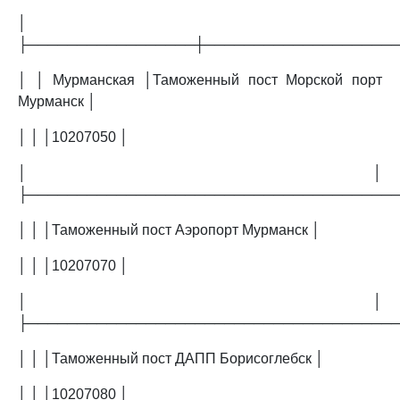
│
├─────────────────┼───────────────────
│ │ Мурманская │Таможенный пост Морской порт
Мурманск │
│ │ │10207050 │
│ │
├─────────────────────────────────────
│ │ │Таможенный пост Аэропорт Мурманск │
│ │ │10207070 │
│ │
├─────────────────────────────────────
│ │ │Таможенный пост ДАПП Борисоглебск │
│ │ │10207080 │