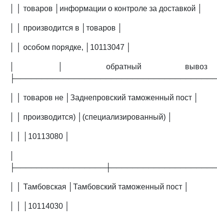
│ │ товаров │информации о контроле за доставкой │
│ │ производится в │товаров │
│ │ особом порядке, │10113047 │
│ │ обратный вывоз
├─────────────────────────────────────
│ │ товаров не │Заднепровский таможенный пост │
│ │ производится) │(специализированный) │
│ │ │10113080 │
│
├─────────────────┼───────────────────
│ │ Тамбовская │Тамбовский таможенный пост │
│ │ │10114030 │