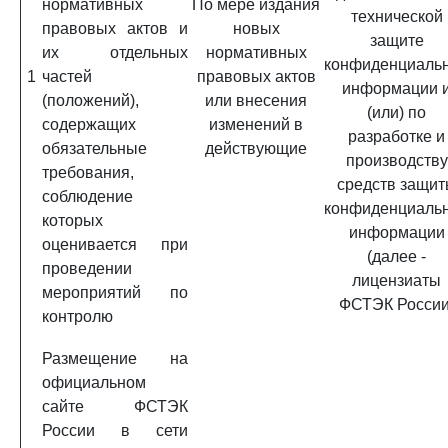
нормативных
По мере издания
технической
правовых актов и
новых
защите
их отдельных
нормативных
конфиденциаль
1
частей
правовых актов
информации 
(положений),
или внесения
(или) по
содержащих
изменений в
разработке и
обязательные
действующие
производству
требования,
средств защит
соблюдение
конфиденциаль
которых
информации
оценивается при
(далее -
проведении
лицензиаты
мероприятий по
ФСТЭК России
контролю
Размещение на
официальном
сайте ФСТЭК
России в сети