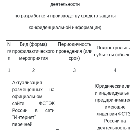
деятельности
по разработке и производству средств защиты
конфиденциальной информации)
N
Вид (форма)
Периодичность
Подконтрольн
п/
профилактического
проведения (или
субъекты (объек
п
мероприятия
срок)
1
2
3
4
Актуализация
Юридические л
размещенных на
и индивидуаль
официальном
предпринимате
сайте ФСТЭК
имеющие
России в сети
лицензии ФСТ
"Интернет"
России на
перечней
деятельность 