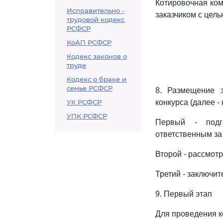
Котировочная ко
Исправительно -
заказчиком с цель
трудовой кодекс
РСФСР
КоАП РСФСР
Кодекс законов о
труде
Кодекс о браке и
семье РСФСР
8. Размещение з
УК РСФСР
конкурса (далее - 
УПК РСФСР
Первый - подго
ответственным за 
Второй - рассмот
Третий - заключи
9. Первый этап
Для проведения к