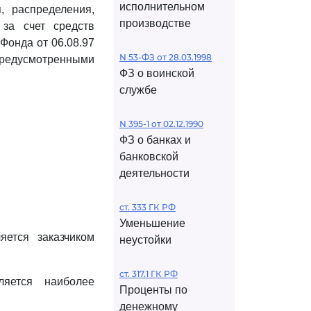
исполнительном
, распределения,
производстве
за счет средств
Фонда от 06.08.97
N 53-ФЗ от 28.03.1998
 предусмотренными
ФЗ о воинской
службе
N 395-1 от 02.12.1990
ФЗ о банках и
банковской
деятельности
ст. 333 ГК РФ
Уменьшение
яется заказчиком
неустойки
ст. 317.1 ГК РФ
ляется наиболее
Проценты по
денежному