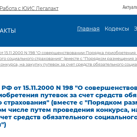
Актуал
Работа с ЮИС Легалакт
Главная
Кодексы
АКТЫ
И
т 15.11.2000 N 198 "О совершенствовании Порядка приобретения 
ого социального страхования" (вместе с "Порядком размещения за
онкурса, на закупку путевок за счет средств обязательного соци
РФ от 15.11.2000 N 198 "О совершенство
обретения путевок за счет средств об
о страхования" (вместе с "Порядком ра
том числе путем проведения конкурса, н
счет средств обязательного социальног
")