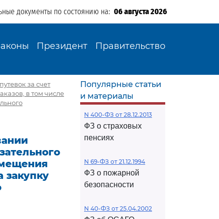
ьные документы по состоянию на:
06 августа 2026
Законы
Президент
Правительство
Популярные статьи
путевок за счет
казов, в том числе
и материалы
ального
N 400-ФЗ от 28.12.2013
ФЗ о страховых
пенсиях
вании
язательного
змещения
N 69-ФЗ от 21.12.1994
ФЗ о пожарной
а закупку
безопасности
о
N 40-ФЗ от 25.04.2002