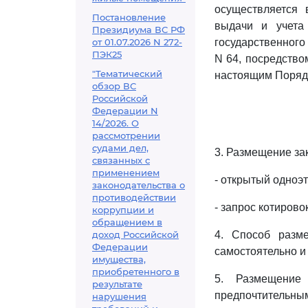
осуществляется 
Постановление
выдачи и учета
Президиума ВС РФ
от 01.07.2026 N 272-
государственного
ПЭК25
N 64, посредство
"Тематический
настоящим Поряд
обзор ВС
Российской
Федерации N
14/2026. О
рассмотрении
судами дел,
3. Размещение за
связанных с
применением
- открытый одноэ
законодательства о
противодействии
- запрос котировок
коррупции и
обращением в
доход Российской
4. Способ разме
Федерации
самостоятельно и
имущества,
приобретенного в
5. Размещение 
результате
предпочтительны
нарушения