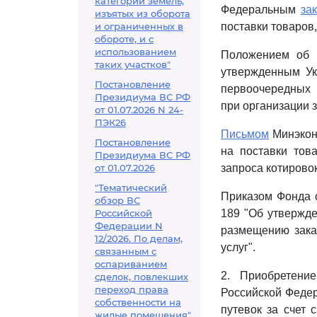
категорий земель,
Федеральным
за
изъятых из оборота
и ограниченных в
поставки товаров,
обороте, и с
использованием
Положением об о
таких участков"
утвержденным Ук
Постановление
первоочередных 
Президиума ВС РФ
при организации 
от 01.07.2026 N 24-
ПЭК26
Письмом
Минэконо
Постановление
на поставки тов
Президиума ВС РФ
от 01.07.2026
запроса котировок
"Тематический
Приказом Фонда с
обзор ВС
Российской
189 "Об утвержд
Федерации N
размещению заказ
12/2026. По делам,
услуг".
связанным с
оспариванием
2. Приобретени
сделок, повлекших
переход права
Российской Федер
собственности на
путевок за счет 
жилые помещения"