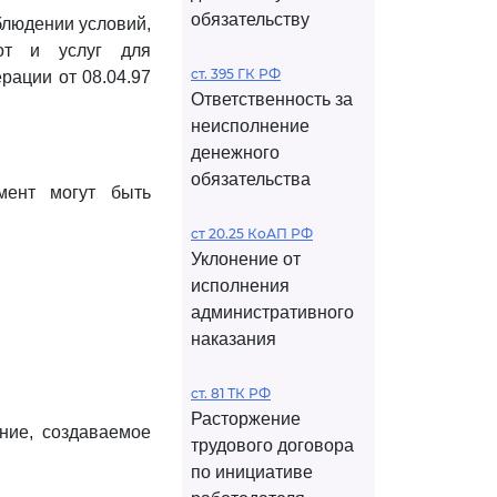
обязательству
блюдении условий,
бот и услуг для
ст. 395 ГК РФ
рации от 08.04.97
Ответственность за
неисполнение
денежного
обязательства
мент могут быть
ст 20.25 КоАП РФ
Уклонение от
исполнения
административного
наказания
ст. 81 ТК РФ
Расторжение
ние, создаваемое
трудового договора
по инициативе