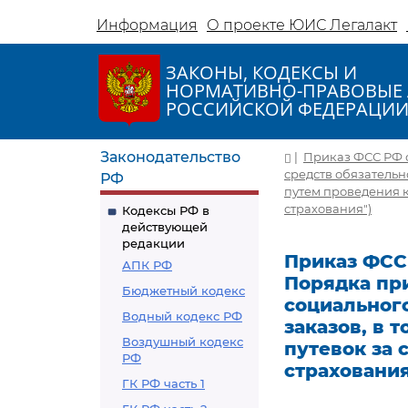
Информация
О проекте ЮИС Легалакт
ЗАКОНЫ, КОДЕКСЫ И
НОРМАТИВНО-ПРАВОВЫЕ 
РОССИЙСКОЙ ФЕДЕРАЦИ
Законодательство
|
Приказ ФСС РФ о
средств обязательн
РФ
путем проведения к
страхования")
Кодексы РФ в
действующей
редакции
Приказ ФСС 
АПК РФ
Порядка при
Бюджетный кодекс
социальног
Водный кодекс РФ
заказов, в 
Воздушный кодекс
путевок за 
РФ
страхования
ГК РФ часть 1