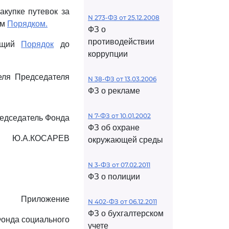
акупке путевок за
N 273-ФЗ от 25.12.2008
ым
Порядком.
ФЗ о
противодействии
оящий
Порядок
до
коррупции
еля Председателя
N 38-ФЗ от 13.03.2006
ФЗ о рекламе
N 7-ФЗ от 10.01.2002
едседатель Фонда
ФЗ об охране
Ю.А.КОСАРЕВ
окружающей среды
N 3-ФЗ от 07.02.2011
ФЗ о полиции
Приложение
N 402-ФЗ от 06.12.2011
ФЗ о бухгалтерском
Фонда социального
учете