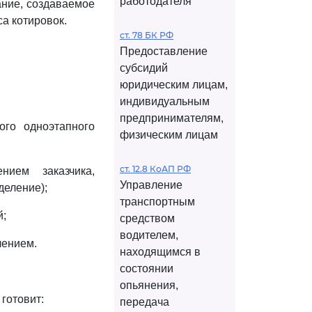
работодателя
ние, создаваемое
а котировок.
ст. 78 БК РФ
Предоставление
субсидий
юридическим лицам,
индивидуальным
предпринимателям,
ого одноэтапного
физическим лицам
ст. 12.8 КоАП РФ
нием заказчика,
Управление
деление);
транспортным
й;
средством
водителем,
лением.
находящимся в
состоянии
опьянения,
готовит:
передача