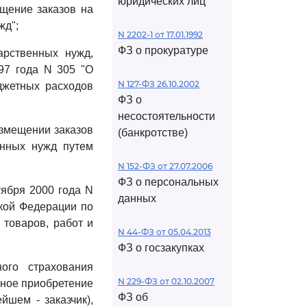
юридических лиц
щение заказов на
жд";
N 2202-1 от 17.01.1992
ФЗ о прокуратуре
арственных нужд,
97 года N 305 "О
N 127-ФЗ 26.10.2002
джетных расходов
ФЗ о
несостоятельности
азмещении заказов
(банкротстве)
енных нужд путем
N 152-ФЗ от 27.07.2006
ФЗ о персональных
тября 2000 года N
данных
кой Федерации по
 товаров, работ и
N 44-ФЗ от 05.04.2013
ФЗ о госзакупках
ого страхования
N 229-ФЗ от 02.10.2007
ьное приобретение
ФЗ об
йшем - заказчик),