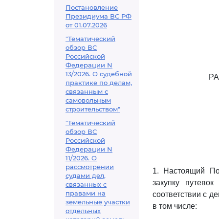
Постановление
Президиума ВС РФ
от 01.07.2026
"Тематический
обзор ВС
Российской
Федерации N
13/2026. О судебной
РА
практике по делам,
связанным с
самовольным
строительством"
"Тематический
обзор ВС
Российской
Федерации N
11/2026. О
рассмотрении
1. Настоящий По
судами дел,
закупку путевок
связанных с
правами на
соответствии с д
земельные участки
в том числе:
отдельных