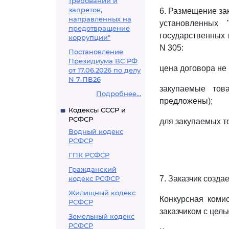
требований и
запретов,
6. Размещение за
направленных на
установленных 
предотвращение
государственных 
коррупции"
N 305:
Постановление
Президиума ВС РФ
цена договора не
от 17.06.2026 по делу
N 7-ПВ26
закупаемые тов
Подробнее...
предложены);
Кодексы СССР и
РСФСР
для закупаемых т
Водный кодекс
РСФСР
ГПК РСФСР
Гражданский
кодекс РСФСР
7. Заказчик созда
Жилищный кодекс
Конкурсная коми
РСФСР
заказчиком с цель
Земельный кодекс
РСФСР