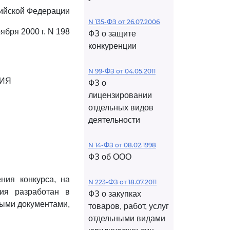
ийской Федерации
N 135-ФЗ от 26.07.2006
оября 2000 г. N 198
ФЗ о защите
конкуренции
N 99-ФЗ от 04.05.2011
НИЯ
ФЗ о
лицензировании
отдельных видов
деятельности
N 14-ФЗ от 08.02.1998
ФЗ об ООО
ния конкурса, на
N 223-ФЗ от 18.07.2011
ния разработан в
ФЗ о закупках
ными документами,
товаров, работ, услуг
отдельными видами