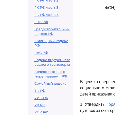
ГК РФ часть 2
ГК РФ часть 3
ФОН
ГК РФ часть 4
ГПК РФ
Градостроительный
кодекс РФ
Жилищный кодекс
РФ
КАС РФ
Кодекс внутреннего
водного транспорта
Кодекс торгового
мореплавания РФ
В целях совершен
Семейный кодекс
социального стра
ТК РФ
детей приказываю
УИК РФ
1. Утвердить
Поря
УК РФ
путевок за счет с
УПК РФ