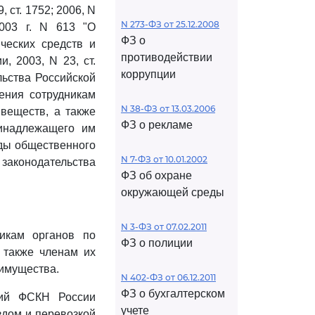
19, ст. 1752; 2006, N
N 273-ФЗ от 25.12.2008
003 г. N 613 "О
ФЗ о
ческих средств и
противодействии
, 2003, N 23, ст.
коррупции
ьства Российской
ения сотрудникам
N 38-ФЗ от 13.03.2006
 веществ, а также
ФЗ о рекламе
ринадлежащего им
иды общественного
N 7-ФЗ от 10.01.2002
законодательства
ФЗ об охране
окружающей среды
N 3-ФЗ от 07.02.2011
икам органов по
ФЗ о полиции
 также членам их
 имущества.
N 402-ФЗ от 06.12.2011
ФЗ о бухгалтерском
ций ФСКН России
учете
здом и перевозкой