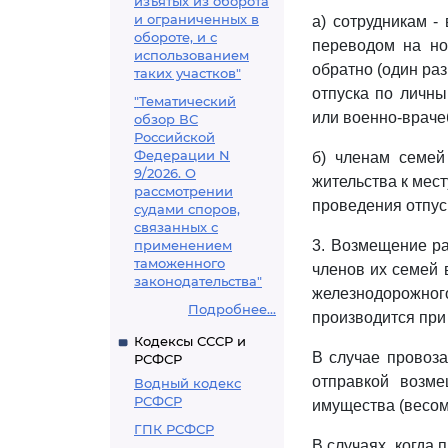
изъятых из оборота
и ограниченных в
а) сотрудникам -
обороте, и с
переводом на но
использованием
обратно (один раз
таких участков"
отпуска по личны
"Тематический
или военно-враче
обзор ВС
Российской
Федерации N
б) членам семей
9/2026. О
жительства к мест
рассмотрении
проведения отпуск
судами споров,
связанных с
применением
3. Возмещение ра
таможенного
членов их семей 
законодательства"
железнодорожного
Подробнее...
производится при
Кодексы СССР и
В случае провоза
РСФСР
отправкой возм
Водный кодекс
РСФСР
имущества (весом 
ГПК РСФСР
В случаях, когда