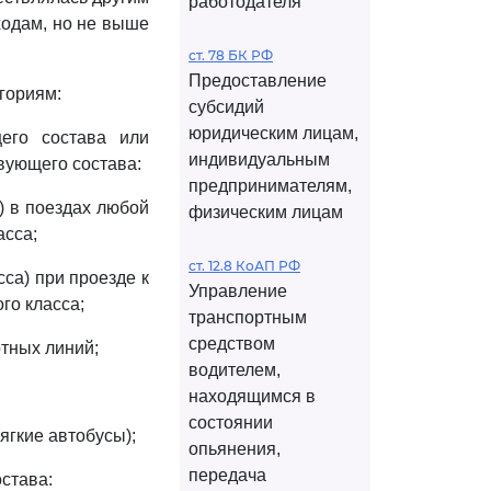
работодателя
ходам, но не выше
ст. 78 БК РФ
Предоставление
гориям:
субсидий
юридическим лицам,
его состава или
индивидуальным
ующего состава:
предпринимателям,
) в поездах любой
физическим лицам
асса;
ст. 12.8 КоАП РФ
са) при проезде к
Управление
го класса;
транспортным
средством
ртных линий;
водителем,
находящимся в
состоянии
ягкие автобусы);
опьянения,
передача
става: