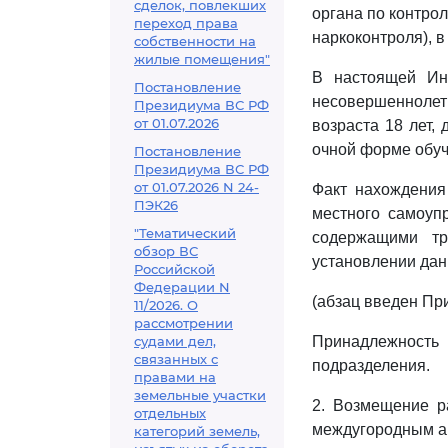
сделок, повлекших
органа по контрол
переход права
наркоконтроля), в
собственности на
жилые помещения"
В настоящей Инс
Постановление
несовершеннолет
Президиума ВС РФ
от 01.07.2026
возраста 18 лет,
очной форме обуч
Постановление
Президиума ВС РФ
от 01.07.2026 N 24-
Факт нахождения
ПЭК26
местного самоуп
"Тематический
содержащими т
обзор ВС
установлении дан
Российской
Федерации N
(абзац введен Пр
11/2026. О
рассмотрении
судами дел,
Принадлежность
связанных с
подразделения.
правами на
земельные участки
2. Возмещение р
отдельных
междугородным а
категорий земель,