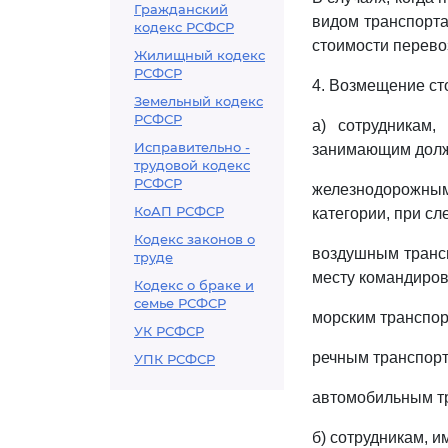
Гражданский
видом транспорта
кодекс РСФСР
стоимости перево
Жилищный кодекс
РСФСР
4. Возмещение ст
Земельный кодекс
РСФСР
а) сотрудникам
Исправительно -
занимающим долж
трудовой кодекс
РСФСР
железнодорожным 
КоАП РСФСР
категории, при сл
Кодекс законов о
воздушным трансп
труде
месту командировк
Кодекс о браке и
семье РСФСР
морским транспорт
УК РСФСР
речным транспорто
УПК РСФСР
автомобильным тр
б) сотрудникам, 