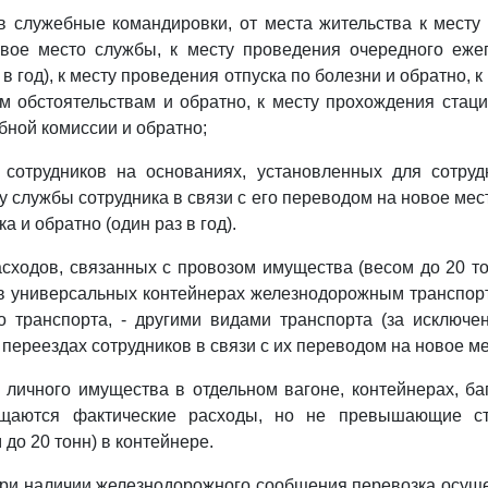
 в служебные командировки, от места жительства к месту
вое место службы, к месту проведения очередного ежег
 в год), к месту проведения отпуска по болезни и обратно, 
м обстоятельствам и обратно, к месту прохождения стац
бной комиссии и обратно;
 сотрудников на основаниях, установленных для сотрудн
у службы сотрудника в связи с его переводом на новое мес
а и обратно (один раз в год).
сходов, связанных с провозом имущества (весом до 20 то
в универсальных контейнерах железнодорожным транспорто
 транспорта, - другими видами транспорта (за исключе
 переездах сотрудников в связи с их переводом на новое м
 личного имущества в отдельном вагоне, контейнерах, б
ещаются фактические расходы, но не превышающие ст
до 20 тонн) в контейнере.
 при наличии железнодорожного сообщения перевозка осущ