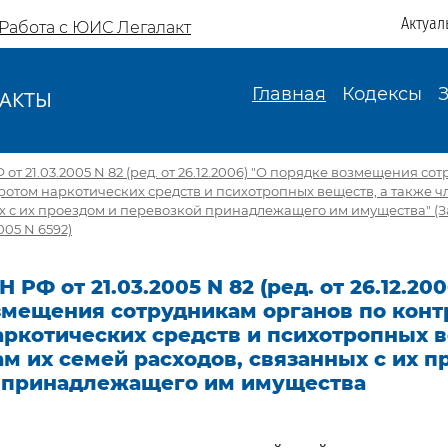
Актуал
Работа с ЮИС Легалакт
Главная
Кодексы
АКТЫ
И
т 21.03.2005 N 82 (ред. от 26.12.2006) "О порядке возмещения со
ротом наркотических средств и психотропных веществ, а также ч
х с их проездом и перевозкой принадлежащего им имущества" (
005 N 6592)
РФ от 21.03.2005 N 82 (ред. от 26.12.200
змещения сотрудникам органов по конт
ркотических средств и психотропных в
м их семей расходов, связанных с их п
 принадлежащего им имущества