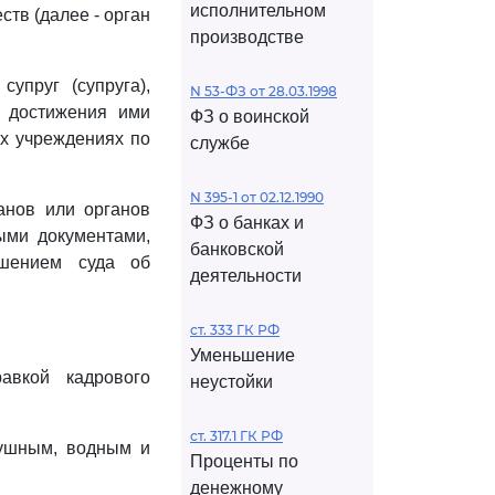
исполнительном
тв (далее - орган
производстве
упруг (супруга),
N 53-ФЗ от 28.03.1998
о достижения ими
ФЗ о воинской
ых учреждениях по
службе
N 395-1 от 02.12.1990
анов или органов
ФЗ о банках и
ыми документами,
банковской
шением суда об
деятельности
ст. 333 ГК РФ
Уменьшение
авкой кадрового
неустойки
ст. 317.1 ГК РФ
душным, водным и
Проценты по
денежному