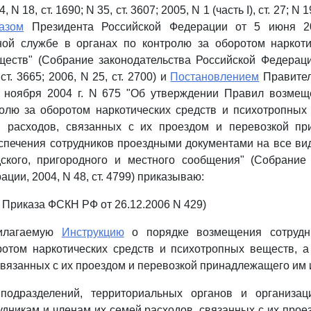
, N 18, ст. 1690; N 35, ст. 3607; 2005, N 1 (часть I), ст. 27; N 
азом
Президента Российской Федерации от 5 июня 2
ной службе в органах по контролю за оборотом наркоти
еств" (Собрание законодательства Российской Федерации
ст. 3665; 2006, N 25, ст. 2700) и
Постановлением
Правител
 ноября 2004 г. N 675 "Об утверждении Правил возмещ
олю за оборотом наркотических средств и психотропных
 расходов, связанных с их проездом и перевозкой п
спечения сотрудников проездными документами на все в
дского, пригородного и местного сообщения" (Собрание 
ции, 2004, N 48, ст. 4799) приказываю:
. Приказа ФСКН РФ от 26.12.2006 N 429)
рилагаемую
Инструкцию
о порядке возмещения сотрудн
ротом наркотических средств и психотропных веществ, а
связанных с их проездом и перевозкой принадлежащего им
 подразделений, территориальных органов и организа
дникам и членам их семей расходов, связанных с их прое