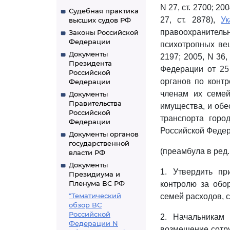
N 27, ст. 2700; 2004
Судебная практика
27, ст. 2878),
Ук
высших судов РФ
правоохранитель
Законы Российской
Федерации
психотропных вещ
Документы
2197; 2005, N 36, 
Президента
Федерации от 25
Российской
органов по контр
Федерации
членам их семей
Документы
Правительства
имущества, и обе
Российской
транспорта горо
Федерации
Российской Федера
Документы органов
государственной
(преамбула в ред
власти РФ
Документы
1. Утвердить п
Президиума и
Пленума ВС РФ
контролю за обо
"Тематический
семей расходов, 
обзор ВС
Российской
2. Начальникам
Федерации N
возмещение сотру