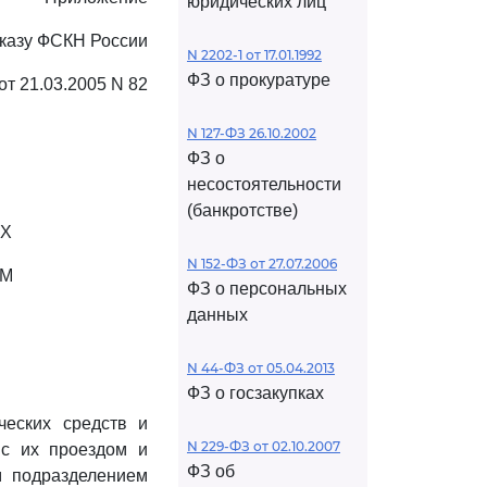
юридических лиц
иказу ФСКН России
N 2202-1 от 17.01.1992
ФЗ о прокуратуре
от 21.03.2005 N 82
N 127-ФЗ 26.10.2002
ФЗ о
несостоятельности
(банкротстве)
ИХ
N 152-ФЗ от 27.07.2006
АМ
ФЗ о персональных
данных
N 44-ФЗ от 05.04.2013
ФЗ о госзакупках
ческих средств и
N 229-ФЗ от 02.10.2007
 с их проездом и
ФЗ об
м подразделением