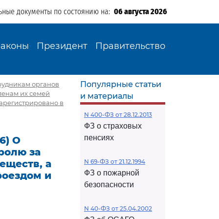
ьные документы по состоянию на:
06 августа 2026
Законы
Президент
Правительство
Популярные статьи
трудникам органов
ленам их семей
и материалы
Зарегистрировано в
N 400-ФЗ от 28.12.2013
ФЗ о страховых
пенсиях
6) О
ролю за
еществ, а
N 69-ФЗ от 21.12.1994
ФЗ о пожарной
роездом и
безопасности
N 40-ФЗ от 25.04.2002