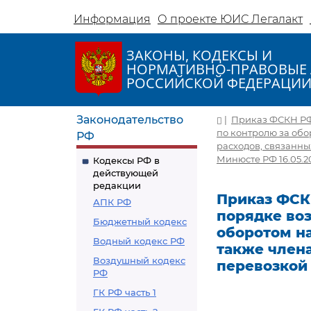
Информация
О проекте ЮИС Легалакт
ЗАКОНЫ, КОДЕКСЫ И
НОРМАТИВНО-ПРАВОВЫЕ 
РОССИЙСКОЙ ФЕДЕРАЦИ
Законодательство
|
Приказ ФСКН РФ о
по контролю за обо
РФ
расходов, связанны
Минюсте РФ 16.05.2
Кодексы РФ в
действующей
редакции
Приказ ФСКН 
АПК РФ
порядке во
Бюджетный кодекс
оборотом на
Водный кодекс РФ
также члена
Воздушный кодекс
перевозкой
РФ
ГК РФ часть 1