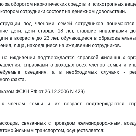
ю за оборотом наркотических средств и психотропных вещес
 котором сотрудники состоят на денежном довольствии.
трукции под членами семей сотрудников понимаются с
ние дети, дети старше 18 лет, ставшие инвалидами д
 дети в возрасте до 23 лет, обучающиеся в образовательн
ения, лица, находящиеся на иждивении сотрудников.
 на иждивении подтверждается справкой жилищных орг
равления, справками о доходах всех членов семьи и ин
ребуемые сведения, а в необходимых случаях - ре
ного факта.
иказом ФСКН РФ от 26.12.2006 N 429)
 к членам семьи и их возраст подтверждаются спр
асходов, связанных с проездом железнодорожным, воз
втомобильным транспортом, осуществляется: