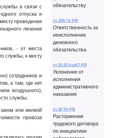
обязательству
 службы в связи с
одного отпуска и
ст. 395 ГК РФ
к месту проведения
Ответственность за
ионарного лечения
неисполнение
денежного
иков, - от места
обязательства
то службы, к месту
ст 20.25 КоАП РФ
Уклонение от
нн) сотрудников и
исполнения
м, а там, где нет
административного
нием воздушного),
наказания
есто службы.
ст. 81 ТК РФ
агажом или мелкой
Расторжение
оимости провоза
трудового договора
по инициативе
ествлялась другим