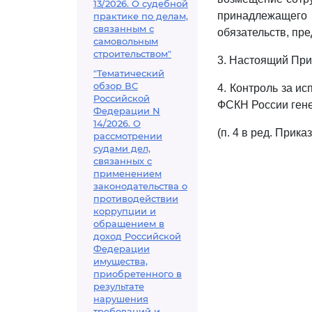
13/2026. О судебной
принадлежащего
практике по делам,
связанным с
обязательств, пр
самовольным
строительством"
3. Настоящий При
"Тематический
обзор ВС
4. Контроль за и
Российской
ФСКН России гене
Федерации N
14/2026. О
(п. 4 в ред. Прик
рассмотрении
судами дел,
связанных с
применением
законодательства о
противодействии
коррупции и
обращением в
доход Российской
Федерации
имущества,
приобретенного в
результате
нарушения
требований и