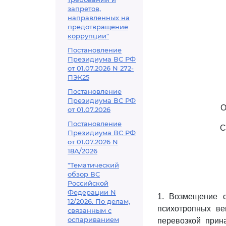
запретов,
направленных на
предотвращение
коррупции"
Постановление
Президиума ВС РФ
от 01.07.2026 N 272-
ПЭК25
Постановление
Президиума ВС РФ
О
от 01.07.2026
Постановление
С
Президиума ВС РФ
от 01.07.2026 N
18А/2026
"Тематический
обзор ВС
Российской
Федерации N
1. Возмещение с
12/2026. По делам,
психотропных ве
связанным с
оспариванием
перевозкой прин