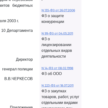
митов бюджетных
N 135-ФЗ от 26.07.2006
ФЗ о защите
ля 2003 г.
конкуренции
я 10 Департамента
N 99-ФЗ от 04.05.2011
ФЗ о
лицензировании
отдельных видов
деятельности
Директор
N 14-ФЗ от 08.02.1998
генерал полиции
ФЗ об ООО
В.В.ЧЕРКЕСОВ
N 223-ФЗ от 18.07.2011
ФЗ о закупках
товаров, работ, услуг
отдельными видами
Приложение