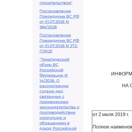
строительством"
Постановление
Президиума ВС РФ
от 01.07.2026 N
18А/2026
Постановление
Президиума ВС РФ
от 01.07.2026 N 272-
ПЭК25
"Тематический
обзор ВС
Российской
ИНФОРМ
Федерации N
14/2026. О
НА 
рассмотрении
судами дел,
связанных с
применением
законодательства о
противодействии
от 2 июля 2019 г.
коррупции и
обращением в
Полное наименов
доход Российской