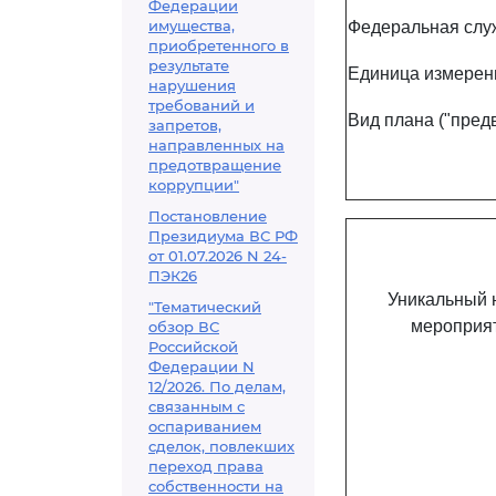
Федерации
имущества,
Федеральная слу
приобретенного в
результате
Единица измерени
нарушения
требований и
Вид плана ("пред
запретов,
направленных на
предотвращение
коррупции"
Постановление
Президиума ВС РФ
от 01.07.2026 N 24-
ПЭК26
Уникальный 
"Тематический
мероприя
обзор ВС
Российской
Федерации N
12/2026. По делам,
связанным с
оспариванием
сделок, повлекших
переход права
собственности на