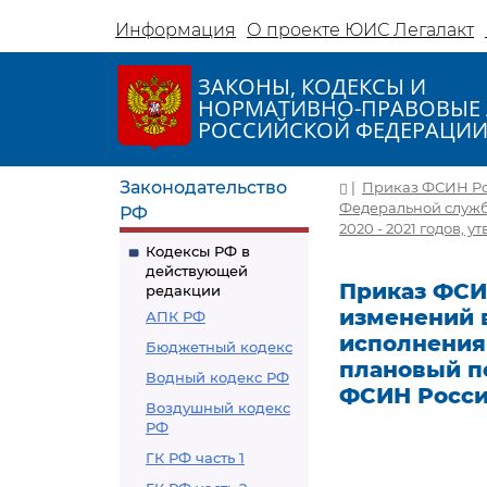
Информация
О проекте ЮИС Легалакт
ЗАКОНЫ, КОДЕКСЫ И
НОРМАТИВНО-ПРАВОВЫЕ 
РОССИЙСКОЙ ФЕДЕРАЦИ
Законодательство
|
Приказ ФСИН Рос
Федеральной служб
РФ
2020 - 2021 годов, 
Кодексы РФ в
действующей
Приказ ФСИН
редакции
изменений 
АПК РФ
исполнения 
Бюджетный кодекс
плановый пе
Водный кодекс РФ
ФСИН России
Воздушный кодекс
РФ
ГК РФ часть 1