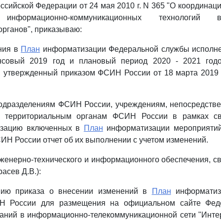
ссийской Федерации от 24 мая 2010 г. N 365 "О координац
 информационно-коммуникационных технологий 
органов", приказываю:
ния в
План
информатизации Федеральной службы исполне
нсовый 2019 год и плановый период 2020 - 2021 годо
 утвержденный приказом ФСИН России от 18 марта 2019 г
подразделениям ФСИН России, учреждениям, непосредств
 территориальным органам ФСИН России в рамках св
изацию включенных в
План
информатизации мероприятий
 России отчет об их выполнении с учетом изменений.
женерно-технического и информационного обеспечения, с
асев Д.В.):
пию приказа о внесении изменений в
План
информатиз
Н России для размещения на официальном сайте Фед
аний в информационно-телекоммуникационной сети "Инте