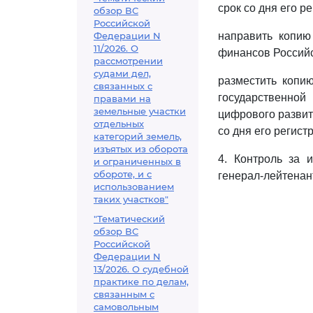
срок со дня его р
обзор ВС
Российской
Федерации N
направить копию
11/2026. О
финансов Российс
рассмотрении
судами дел,
разместить копи
связанных с
государственно
правами на
земельные участки
цифрового развит
отдельных
со дня его регист
категорий земель,
изъятых из оборота
4. Контроль за 
и ограниченных в
обороте, и с
генерал-лейтенан
использованием
таких участков"
"Тематический
обзор ВС
Российской
Федерации N
13/2026. О судебной
практике по делам,
связанным с
самовольным