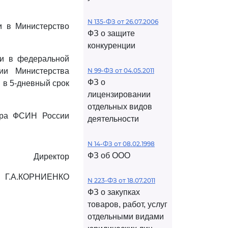
N 135-ФЗ от 26.07.2006
 в Министерство
ФЗ о защите
конкуренции
и в федеральной
ии Министерства
N 99-ФЗ от 04.05.2011
ФЗ о
 в 5-дневный срок
лицензировании
отдельных видов
тора ФСИН России
деятельности
N 14-ФЗ от 08.02.1998
ФЗ об ООО
Директор
Г.А.КОРНИЕНКО
N 223-ФЗ от 18.07.2011
ФЗ о закупках
товаров, работ, услуг
отдельными видами