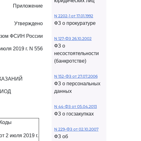
юридических лиц
Приложение
N 2202-1 от 17.01.1992
ФЗ о прокуратуре
Утверждено
азом ФСИН России
N 127-ФЗ 26.10.2002
ФЗ о
 июля 2019 г. N 556
несостоятельности
(банкротстве)
N 152-ФЗ от 27.07.2006
КАЗАНИЙ
ФЗ о персональных
данных
РИОД
N 44-ФЗ от 05.04.2013
ФЗ о госзакупках
Коды
N 229-ФЗ от 02.10.2007
от 2 июля 2019 г.
ФЗ об