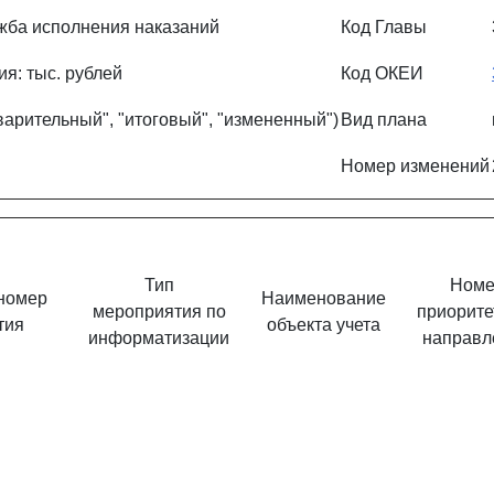
жба исполнения наказаний
Код Главы
я: тыс. рублей
Код ОКЕИ
варительный", "итоговый", "измененный")
Вид плана
Номер изменений
Тип
Номе
номер
Наименование
мероприятия по
приорите
тия
объекта учета
информатизации
направл