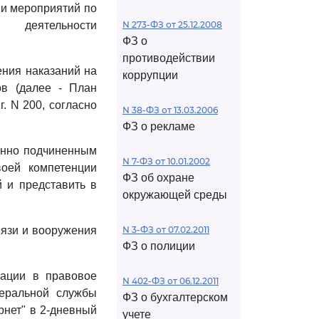
ии мероприятий по
в деятельности
N 273-ФЗ от 25.12.2008
ФЗ о
противодействии
ния наказаний на
коррупции
в (далее - План
. N 200, согласно
N 38-ФЗ от 13.03.2006
ФЗ о рекламе
енно подчиненным
N 7-ФЗ от 10.01.2002
оей компетенции
ФЗ об охране
 и представить в
окружающей среды
вязи и вооружения
N 3-ФЗ от 07.02.2011
ФЗ о полиции
ации в правовое
N 402-ФЗ от 06.12.2011
еральной службы
ФЗ о бухгалтерском
рнет" в 2-дневный
учете