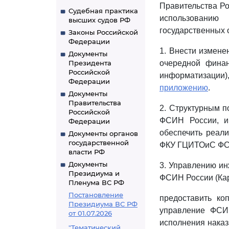
Правительства Ро
Судебная практика
использованию
высших судов РФ
государственных 
Законы Российской
Федерации
1. Внести измене
Документы
Президента
очередной фина
Российской
информатизации),
Федерации
приложению
.
Документы
Правительства
2. Структурным 
Российской
ФСИН России, и
Федерации
обеспечить реал
Документы органов
государственной
ФКУ ГЦИТОиС ФСИН
власти РФ
Документы
3. Управлению ин
Президиума и
ФСИН России (Кар
Пленума ВС РФ
Постановление
предоставить ко
Президиума ВС РФ
управление ФСИ
от 01.07.2026
исполнения наказ
"Тематический