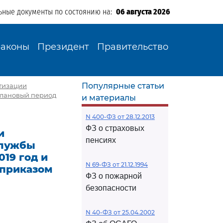
ьные документы по состоянию на:
06 августа 2026
Законы
Президент
Правительство
Популярные статьи
атизации
плановый период
и материалы
N 400-ФЗ от 28.12.2013
ФЗ о страховых
и
пенсиях
службы
19 год и
N 69-ФЗ от 21.12.1994
 приказом
ФЗ о пожарной
безопасности
N 40-ФЗ от 25.04.2002
И