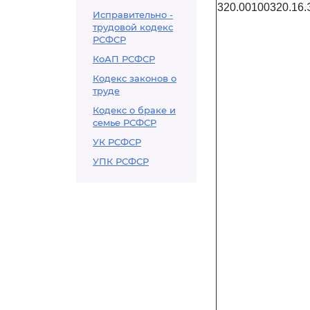
320.00100320.16.
Исправительно -
трудовой кодекс
РСФСР
КоАП РСФСР
Кодекс законов о
труде
Кодекс о браке и
семье РСФСР
УК РСФСР
УПК РСФСР