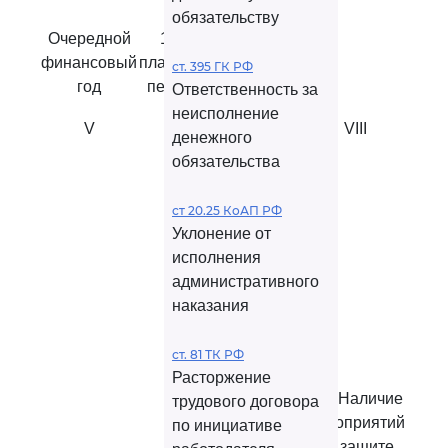
обязательству
Очередной
1 год
2 год
финансовый
планового
планового
ст. 395 ГК РФ
год
периода
периода
Ответственность за
неисполнение
V
VI
VII
VIII
денежного
обязательства
ст 20.25 КоАП РФ
Уклонение от
исполнения
административного
наказания
ст. 81 ТК РФ
Расторжение
4.1. Наличие
трудового договора
мероприятий
по инициативе
по защите