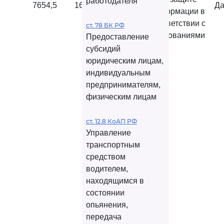
работодателя
7654,5
16135,2
16135,2
Да
информации в
соответствии с
ст. 78 БК РФ
требованиями
Предоставление
субсидий
юридическим лицам,
индивидуальным
предпринимателям,
физическим лицам
ст. 12.8 КоАП РФ
Управление
транспортным
средством
водителем,
находящимся в
состоянии
опьянения,
передача