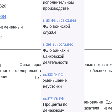
исполнительном
320
производстве
384
N 53-ФЗ от 28.03.1998
ФЗ о воинской
измененный
службе
2
N 395-1 от 02.12.1990
ФЗ о банках и
банковской
деятельности
р
Финансирование за счет
Целевые показател
тного
федерального бюджета (тыс.
обеспечены
ст. 333 ГК РФ
ения
рублей)
Уменьшение
неустойки
ст. 317.1 ГК РФ
Наименование
Ед
Проценты по
показателя
изм
денежному