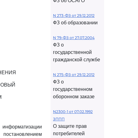
ФЗ об ОСАГО
N 273-ФЗ от 29.12.2012
ФЗ об образовании
N 79-ФЗ от 27.07.2004
ФЗ о
государственной
гражданской службе
НЕНИЯ
N 275-ФЗ от 29.12.2012
ФЗ о
НОВЫЙ
государственном
оборонном заказе
М
N2300-1 от 07.02.1992
ЗППП
О защите прав
 информатизации
потребителей
 постановлением