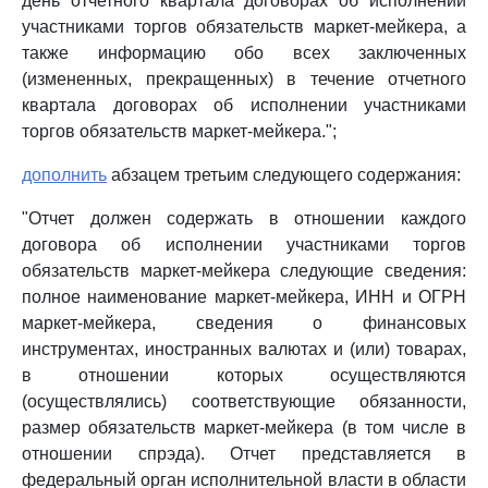
день отчетного квартала договорах об исполнении
участниками торгов обязательств маркет-мейкера, а
также информацию обо всех заключенных
(измененных, прекращенных) в течение отчетного
квартала договорах об исполнении участниками
торгов обязательств маркет-мейкера.";
дополнить
абзацем третьим следующего содержания:
"Отчет должен содержать в отношении каждого
договора об исполнении участниками торгов
обязательств маркет-мейкера следующие сведения:
полное наименование маркет-мейкера, ИНН и ОГРН
маркет-мейкера, сведения о финансовых
инструментах, иностранных валютах и (или) товарах,
в отношении которых осуществляются
(осуществлялись) соответствующие обязанности,
размер обязательств маркет-мейкера (в том числе в
отношении спрэда). Отчет представляется в
федеральный орган исполнительной власти в области