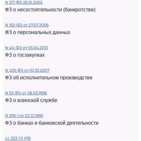
N 127-ФЗ 26.10.2002
ФЗ о несостоятельности (банкротстве)
N 152-ФЗ от 27.07.2006
ФЗ о персональных данных
N 44-ФЗ от 05.04.2013
ФЗ о госзакупках
N 229-ФЗ от 02.10.2007
ФЗ об исполнительном производстве
N 53-ФЗ от 28.03.1998
ФЗ о воинской службе
N 395-1 от 02.12.1990
ФЗ о банках и банковской деятельности
ст. 333 ГК РФ