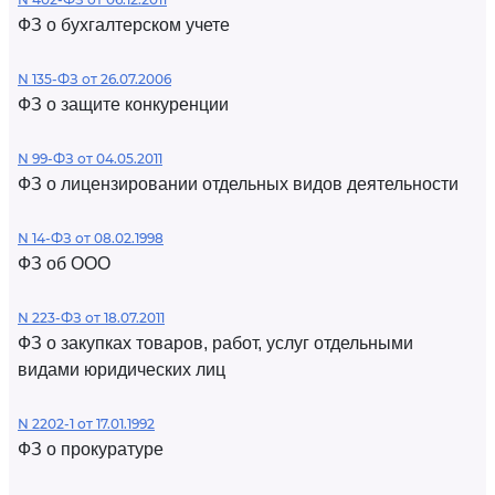
ФЗ о бухгалтерском учете
N 135-ФЗ от 26.07.2006
ФЗ о защите конкуренции
N 99-ФЗ от 04.05.2011
ФЗ о лицензировании отдельных видов деятельности
N 14-ФЗ от 08.02.1998
ФЗ об ООО
N 223-ФЗ от 18.07.2011
ФЗ о закупках товаров, работ, услуг отдельными
видами юридических лиц
N 2202-1 от 17.01.1992
ФЗ о прокуратуре