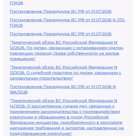
ПЭК26
Постановление Президиума ВС РФ от 01.07.2026
Постановление Президиума ВС РФ от 01.07.2026 N 272-
ПЭК25
Постановление Президиума ВС РФ от 01.07.2026
"Тематический обзор ВС Российской Федерации N
12/2026. По делам, связанным с оспариванием сделок,
повлекших переход права собственности на жилые
помещения"
"Тематический обзор ВС Российской Федерации N
13/2026. О судебной практике по делам, связанным с
самовольным строительством"
Постановление Президиума ВС РФ от 01.07.2026 N
18А/2026
"Тематический обзор ВС Российской Федерации N
14/2026. О рассмотрении судами дел, связанных с
применением законодательства о противодействии
коррупции и обращением в доход Российской
Федерации имущества, приобретенного в результате
нарушения требований и запретов, направленных на
предотвращение коррупции"