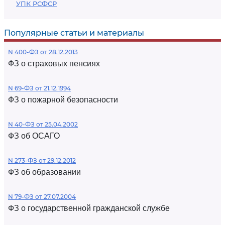
УПК РСФСР
Популярные статьи и материалы
N 400-ФЗ от 28.12.2013
ФЗ о страховых пенсиях
N 69-ФЗ от 21.12.1994
ФЗ о пожарной безопасности
N 40-ФЗ от 25.04.2002
ФЗ об ОСАГО
N 273-ФЗ от 29.12.2012
ФЗ об образовании
N 79-ФЗ от 27.07.2004
ФЗ о государственной гражданской службе