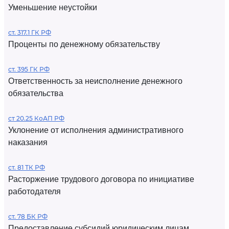
Уменьшение неустойки
ст. 317.1 ГК РФ
Проценты по денежному обязательству
ст. 395 ГК РФ
Ответственность за неисполнение денежного
обязательства
ст 20.25 КоАП РФ
Уклонение от исполнения административного
наказания
ст. 81 ТК РФ
Расторжение трудового договора по инициативе
работодателя
ст. 78 БК РФ
Предоставление субсидий юридическим лицам,