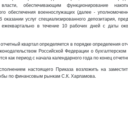
 власти, обеспечивающим функционирование накопит
го обеспечения военнослужащих (далее - уполномоче
об оказании услуг специализированного депозитария, пре
 ежеквартально в течение 10 рабочих дней с даты око
о отчетный квартал определяется в порядке определения от
аконодательством Российской Федерации о бухгалтерском 
ся как период с начала календарного года по конец отчетн
исполнением настоящего Приказа возложить на заместит
жбы по финансовым рынкам С.К. Харламова.