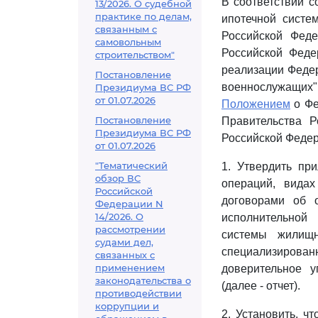
В соответствии 
13/2026. О судебной
практике по делам,
ипотечной систе
связанным с
Российской Феде
самовольным
Российской Феде
строительством"
реализации Федер
Постановление
военнослужащих" 
Президиума ВС РФ
от 01.07.2026
Положением
о Фе
Постановление
Правительства Р
Президиума ВС РФ
Российской Федерац
от 01.07.2026
"Тематический
1. Утвердить пр
обзор ВС
операций, вида
Российской
договорами об о
Федерации N
14/2026. О
исполнительной
рассмотрении
системы жилищн
судами дел,
специализиров
связанных с
применением
доверительное 
законодательства о
(далее - отчет).
противодействии
коррупции и
2. Установить, 