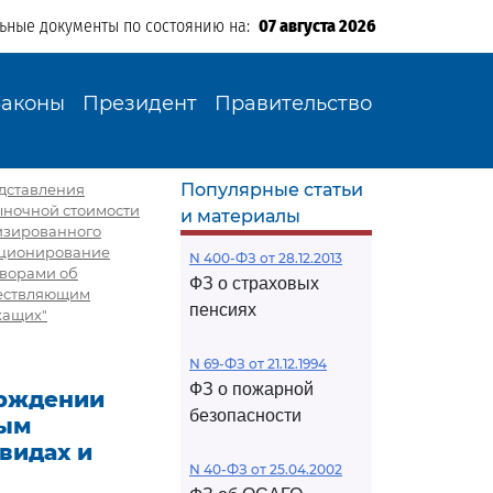
льные документы по состоянию на:
07 августа 2026
Законы
Президент
Правительство
Популярные статьи
едставления
ыночной стоимости
и материалы
лизированного
кционирование
N 400-ФЗ от 28.12.2013
оворами об
ФЗ о страховых
ществляющим
пенсиях
жащих"
N 69-ФЗ от 21.12.1994
ФЗ о пожарной
ерждении
безопасности
ным
видах и
N 40-ФЗ от 25.04.2002