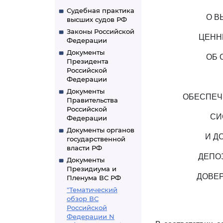
Судебная практика
О В
высших судов РФ
Законы Российской
ЦЕНН
Федерации
Документы
ОБ 
Президента
Российской
Федерации
Документы
ОБЕСПЕЧ
Правительства
Российской
СИ
Федерации
Документы органов
И Д
государственной
власти РФ
ДЕПО
Документы
Президиума и
ДОВЕ
Пленума ВС РФ
"Тематический
обзор ВС
Российской
Федерации N