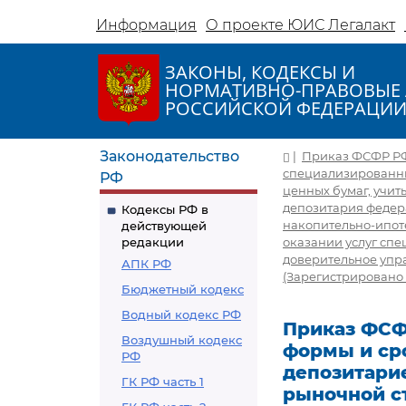
Информация
О проекте ЮИС Легалакт
ЗАКОНЫ, КОДЕКСЫ И
НОРМАТИВНО-ПРАВОВЫЕ 
РОССИЙСКОЙ ФЕДЕРАЦИ
Законодательство
|
Приказ ФСФР РФ 
специализированны
РФ
ценных бумаг, учит
депозитария федер
Кодексы РФ в
накопительно-ипот
действующей
редакции
оказании услуг сп
доверительное упр
АПК РФ
(Зарегистрировано 
Бюджетный кодекс
Водный кодекс РФ
Приказ ФСФР
Воздушный кодекс
формы и ср
РФ
депозитари
ГК РФ часть 1
рыночной с