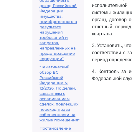
обращением в
исполнительной
доход Российской
Федерации
системы жилищно
имущества,
орган), договор 
приобретенного в
отчетный период
результате
нарушения
квартала.
требований и
запретов,
3. Установить, чт
направленных на
соответствии с з
предотвращение
коррупции"
период определяет
"Тематический
4. Контроль за 
обзор ВС
Российской
Федеральной слу
Федерации N
12/2026. По делам,
связанным с
оспариванием
сделок, повлекших
переход права
собственности на
жилые помещения"
Постановление