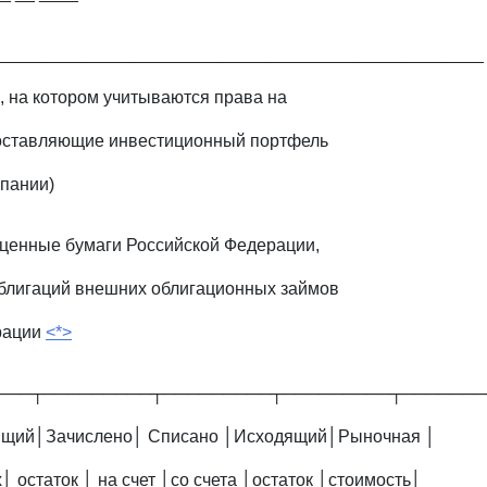
___________________________________________________
, на котором учитываются права на
составляющие инвестиционный портфель
пании)
ценные бумаги Российской Федерации,
блигаций внешних облигационных займов
рации
<*>
───┬─────────┬─────────┬─────────┬───────
дящий│Зачислено│ Списано │Исходящий│Рыночная │
 остаток │ на счет │со счета │остаток │стоимость│