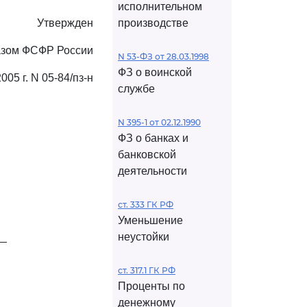
исполнительном
Утвержден
производстве
азом ФСФР России
N 53-ФЗ от 28.03.1998
ФЗ о воинской
005 г. N 05-84/пз-н
службе
N 395-1 от 02.12.1990
ФЗ о банках и
банковской
деятельности
ст. 333 ГК РФ
Уменьшение
__
неустойки
ст. 317.1 ГК РФ
Проценты по
денежному