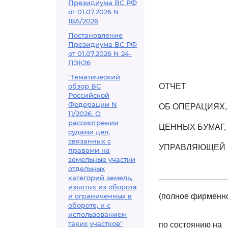
Президиума ВС РФ
от 01.07.2026 N
18А/2026
Постановление
Президиума ВС РФ
от 01.07.2026 N 24-
ПЭК26
"Тематический
обзор ВС
ОТЧЕТ
Российской
Федерации N
ОБ ОПЕРАЦИЯХ,
11/2026. О
рассмотрении
ЦЕННЫХ БУМАГ
судами дел,
связанных с
УПРАВЛЯЮЩЕЙ
правами на
земельные участки
отдельных
_______________
категорий земель,
изъятых из оборота
и ограниченных в
(полное фирменн
обороте, и с
использованием
таких участков"
по состоянию на _