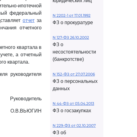
юридических лиц
ельно-ипотечной
нный федеральный
N 2202-1 от 17.01.1992
дставляет
отчет
за
ФЗ о прокуратуре
нчания отчетного
N 127-ФЗ 26.10.2002
ФЗ о
четного квартала в
несостоятельности
учете, а отчетный
(банкротстве)
ого квартала.
еля руководителя
N 152-ФЗ от 27.07.2006
ФЗ о персональных
данных
Руководитель
N 44-ФЗ от 05.04.2013
ФЗ о госзакупках
О.В.ВЬЮГИН
N 229-ФЗ от 02.10.2007
ФЗ об