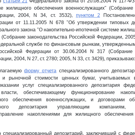
со
статьей 21
Федерального закона от 20.08.2004 N 117-ФЗ
ме жилищного обеспечения военнослужащих" (Собрание 
рации, 2004, N 34, ст. 3532),
пунктом 2
Постановлени
рации от 11.11.2005 N 678 "Об утверждении типовых д
ального закона "О накопительно-ипотечной системе жили
(Собрание законодательства Российской Федерации, 2005, 
деральной службе по финансовым рынкам, утвержденны
оссийской Федерации от 30.06.2004 N 317 (Собрание 
ии, 2004, N 27, ст. 2780; 2005, N 33, ст. 3429), приказываю
илагаемую
форму отчета
специализированного депозита
х и рыночной стоимости ценных бумаг, учитываемых в
казании услуг специализированного депозитария фед
 власти, обеспечивающему функционирование накопит
ого обеспечения военнослужащих, и договорами об
анного депозитария управляющим компаниям, 
управление накоплениями для жилищного обеспечения
что специализированный депозитарий, заключивший с фед