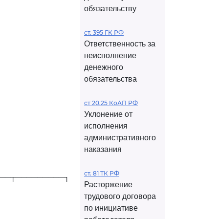
обязательству
ст. 395 ГК РФ
Ответственность за
неисполнение
денежного
обязательства
ст 20.25 КоАП РФ
Уклонение от
исполнения
административного
наказания
ст. 81 ТК РФ
──┬─────────┐
Расторжение
трудового договора
по инициативе