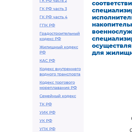
ГК РФ часть 2
соответстви
ГК РФ часть 3
специализи
исполнител
ГК РФ часть 4
накопитель
ГПК РФ
военнослуж
Градостроительный
специализи
кодекс РФ
осуществля
Жилищный кодекс
для жилищн
РФ
КАС РФ
Кодекс внутреннего
водного транспорта
Кодекс торгового
мореплавания РФ
Семейный кодекс
ТК РФ
УИК РФ
УК РФ
УПК РФ