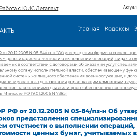
Актуа
Работа с ЮИС Легалакт
Главная
Кодексы
АКТЫ
И
от 20.12.2005 N 05-84/пз-н "Об утверждении формы и сроков пр
м депозитарием отчетности о выполнении операций, видах и р
ываемых в соответствии с договорами об оказании услуг специа
альному органу исполнительной власти, обеспечивающему фун
ечной системы жилищного обеспечения военнослужащих, и дог
ециализированного депозитария управляющим компаниям, осу
авление накоплениями для жилищного обеспечения военнослу
в Минюсте РФ 19.01.2006 N 7385)
 РФ от 20.12.2005 N 05-84/пз-н Об утв
оков представления специализирован
ем отчетности о выполнении операций, 
тоимости ценных бумаг, учитываемых в