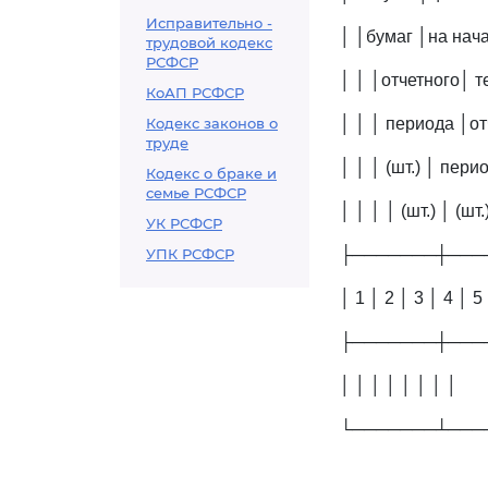
Исправительно -
│ │бумаг │на нача
трудовой кодекс
РСФСР
│ │ │отчетного│ т
КоАП РСФСР
Кодекс законов о
│ │ │ периода │о
труде
│ │ │ (шт.) │ пери
Кодекс о браке и
семье РСФСР
│ │ │ │ (шт.) │ (шт.
УК РСФСР
УПК РСФСР
├───────┼───
│ 1 │ 2 │ 3 │ 4 │ 5
├───────┼───
│ │ │ │ │ │ │ │
└───────┴───