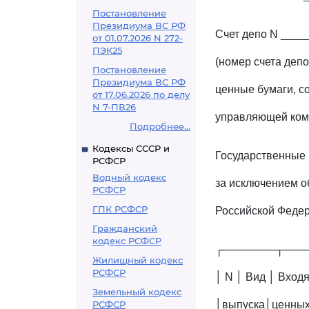
Постановление
Президиума ВС РФ
Счет депо N ___
от 01.07.2026 N 272-
ПЭК25
(номер счета депо
Постановление
Президиума ВС РФ
ценные бумаги, 
от 17.06.2026 по делу
N 7-ПВ26
управляющей ком
Подробнее...
Кодексы СССР и
Государственные 
РСФСР
Водный кодекс
за исключением о
РСФСР
ГПК РСФСР
Российской Феде
Гражданский
кодекс РСФСР
┌───────┬───
Жилищный кодекс
РСФСР
│ N │ Вид │ Вхо
Земельный кодекс
РСФСР
│выпуска│ценных│