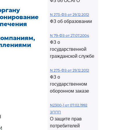
ФЗ об ОСАГО
органу
N 273-ФЗ от 29.12.2012
ионирование
ФЗ об образовании
спечения
N 79-ФЗ от 27.07.2004
компаниям,
ФЗ о
оплениями
государственной
гражданской службе
N 275-ФЗ от 29.12.2012
ФЗ о
государственном
оборонном заказе
N2300-1 от 07.02.1992
ЗППП
Я
О защите прав
потребителей
И