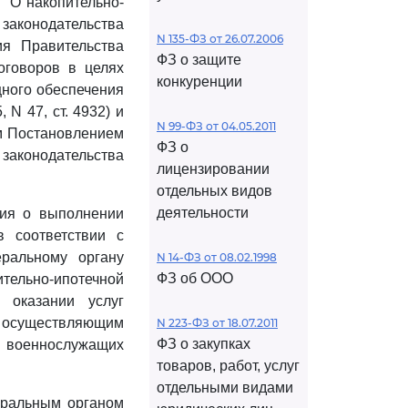
 "О накопительно-
законодательства
N 135-ФЗ от 26.07.2006
я Правительства
ФЗ о защите
оговоров в целях
конкуренции
щного обеспечения
N 47, ст. 4932) и
N 99-ФЗ от 04.05.2011
м Постановлением
ФЗ о
законодательства
лицензировании
:
отдельных видов
деятельности
рия о выполнении
 соответствии с
еральному органу
N 14-ФЗ от 08.02.1998
ФЗ об ООО
ельно-ипотечной
 оказании услуг
осуществляющим
N 223-ФЗ от 18.07.2011
ФЗ о закупках
 военнослужащих
товаров, работ, услуг
отдельными видами
еральным органом