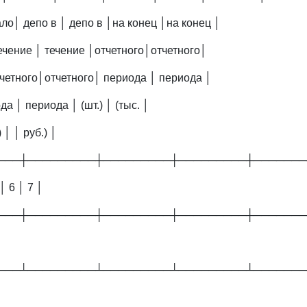
ло│ депо в │ депо в │на конец │на конец │
ечение │ течение │отчетного│отчетного│
тчетного│отчетного│ периода │ периода │
ода │ периода │ (шт.) │ (тыс. │
) │ │ руб.) │
───┼─────────┼─────────┼─────────┼───────
 │ 6 │ 7 │
───┼─────────┼─────────┼─────────┼───────
───┴─────────┴─────────┴─────────┴───────