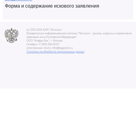
Форма и содержание искового заявления
(c) 2015-2026 ЮИС Легалакт
Юридическая информационная система "Легалакт - законы, кодексы и нормативно-
правовые акты Российской Федерации"
ООО "Инфра-Бит", г. Москва.
телефон +7 (910) 050-65-67
электронная почта: info@legalacts.ru
Политика по обработке персональных данных