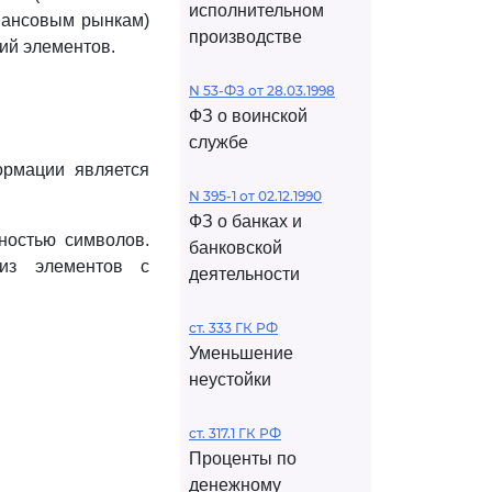
исполнительном
нансовым рынкам)
производстве
ий элементов.
N 53-ФЗ от 28.03.1998
ФЗ о воинской
службе
рмации является
N 395-1 от 02.12.1990
ФЗ о банках и
ностью символов.
банковской
 из элементов с
деятельности
ст. 333 ГК РФ
Уменьшение
неустойки
ст. 317.1 ГК РФ
Проценты по
денежному