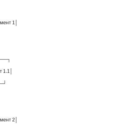
мент 1│
───┐
 1.1│
──┘
мент 2│