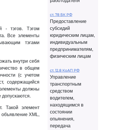
работодателя
ст. 78 БК РФ
Предоставление
субсидий
 - тэгов. Тэгом
юридическим лицам,
та. Все элементы
индивидуальным
ывающим тэгами
предпринимателям,
физическим лицам
ржать внутри себя
личество в общем
ст. 12.8 КоАП РФ
чности (с учетом
Управление
ст, содержащийся
транспортным
е элементы должны
средством
е допускаются.
водителем,
находящимся в
. Такой элемент
состоянии
ь объявление XML,
опьянения,
передача