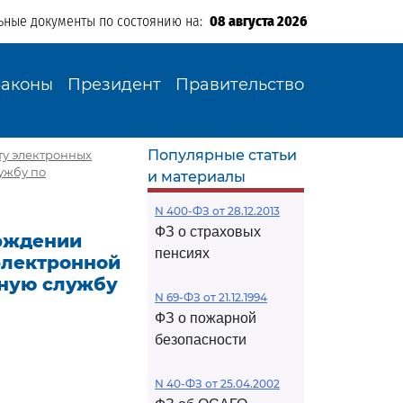
ьные документы по состоянию на:
08 августа 2026
Законы
Президент
Правительство
Популярные статьи
ту электронных
ужбу по
и материалы
N 400-ФЗ от 28.12.2013
ФЗ о страховых
ерждении
пенсиях
электронной
ьную службу
N 69-ФЗ от 21.12.1994
ФЗ о пожарной
безопасности
N 40-ФЗ от 25.04.2002