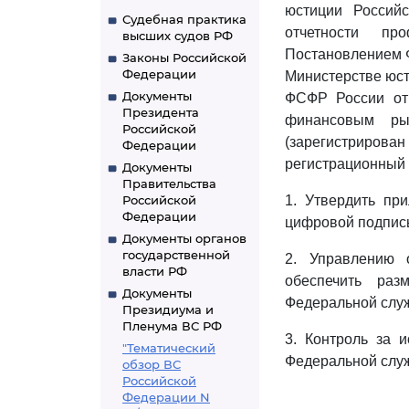
юстиции Россий
Судебная практика
отчетности пр
высших судов РФ
Постановлением Ф
Законы Российской
Федерации
Министерстве юст
Документы
ФСФР России от 
Президента
финансовым ры
Российской
(зарегистриро
Федерации
регистрационный 
Документы
Правительства
Российской
1. Утвердить п
Федерации
цифровой подпис
Документы органов
государственной
2. Управлению 
власти РФ
обеспечить ра
Документы
Федеральной служ
Президиума и
Пленума ВС РФ
3. Контроль за 
"Тематический
Федеральной слу
обзор ВС
Российской
Федерации N