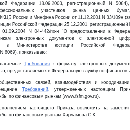
ской Федерации 18.09.2003, регистрационный N 5084)
офессиональных участников рынка ценных бумаг
КЦБ России и Минфина России от 11.12.2001 N 33/109н (з
иции Российской Федерации 25.12.2001, регистрационный 
01.09.2004 N 04-442/пз-н "О предоставлении в Федер
нкам электронных документов с электронной цифр
ван в Министерстве юстиции Российской Федерац
N 6069), приказываю:
рилагаемые
Требования
к формату электронных документ
ью, предоставляемых в Федеральную службу по финансов
общественных связей, взаимодействия и координации 
змещение
Требований,
утвержденных настоящим Прик
бы по финансовым рынкам (www.fsfm.gov.ru).
исполнением настоящего Приказа возложить на заместит
жбы по финансовым рынкам Харламова С.К.