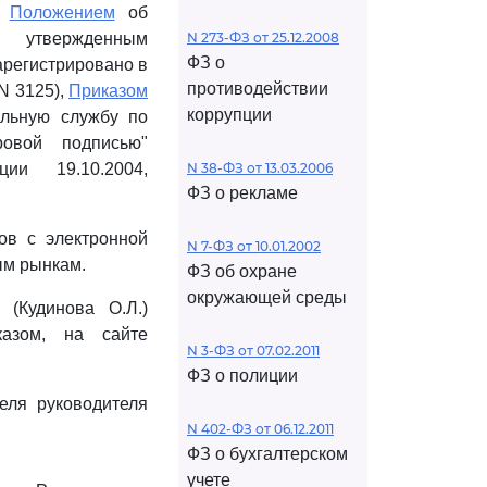
,
Положением
об
, утвержденным
N 273-ФЗ от 25.12.2008
ФЗ о
арегистрировано в
противодействии
N 3125),
Приказом
коррупции
альную службу по
овой подписью"
ии 19.10.2004,
N 38-ФЗ от 13.03.2006
ФЗ о рекламе
ов с электронной
N 7-ФЗ от 10.01.2002
ым рынкам.
ФЗ об охране
окружающей среды
(Кудинова О.Л.)
азом, на сайте
N 3-ФЗ от 07.02.2011
ФЗ о полиции
еля руководителя
N 402-ФЗ от 06.12.2011
ФЗ о бухгалтерском
учете