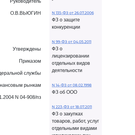
Руководитель
О.В.ВЬЮГИН
N 135-ФЗ от 26.07.2006
ФЗ о защите
конкуренции
N 99-ФЗ от 04.05.2011
ФЗ о
Утверждены
лицензировании
Приказом
отдельных видов
деятельности
деральной службы
инансовым рынкам
N 14-ФЗ от 08.02.1998
ФЗ об ООО
1.2004 N 04-908/пз
N 223-ФЗ от 18.07.2011
ФЗ о закупках
товаров, работ, услуг
отдельными видами