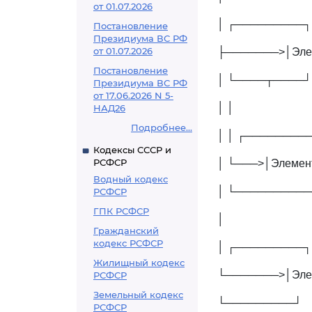
от 01.07.2026
│ ┌─────────┐
Постановление
Президиума ВС РФ
от 01.07.2026
├───────>│Эле
Постановление
│ └────┬────┘
Президиума ВС РФ
от 17.06.2026 N 5-
│ │
НАД26
Подробнее...
│ │ ┌────────
Кодексы СССР и
РСФСР
│ └───>│Элемент
Водный кодекс
│ └─────────
РСФСР
ГПК РСФСР
│
Гражданский
кодекс РСФСР
│ ┌─────────┐
Жилищный кодекс
└───────>│Эле
РСФСР
Земельный кодекс
└─────────┘
РСФСР