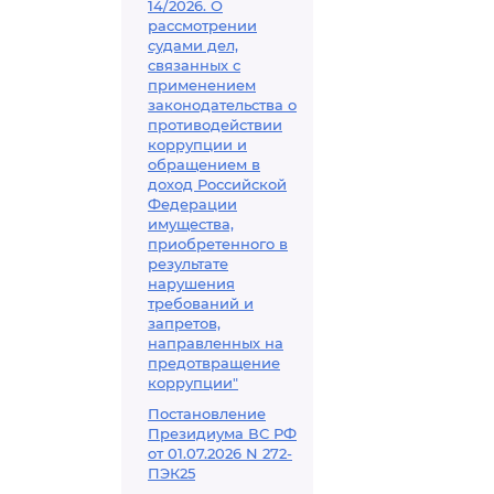
14/2026. О
рассмотрении
судами дел,
связанных с
применением
законодательства о
противодействии
коррупции и
обращением в
доход Российской
Федерации
имущества,
приобретенного в
результате
нарушения
требований и
запретов,
направленных на
предотвращение
коррупции"
Постановление
Президиума ВС РФ
от 01.07.2026 N 272-
ПЭК25