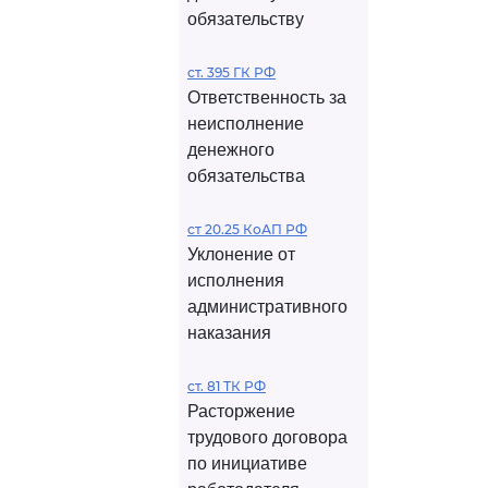
обязательству
ст. 395 ГК РФ
Ответственность за
неисполнение
денежного
обязательства
ст 20.25 КоАП РФ
Уклонение от
исполнения
административного
наказания
ст. 81 ТК РФ
Расторжение
трудового договора
по инициативе