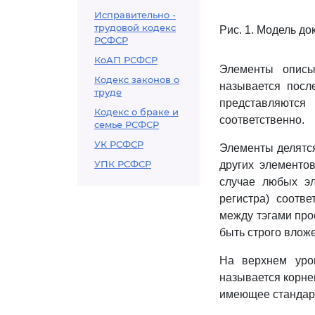
Исправительно -
трудовой кодекс
Рис. 1. Модель до
РСФСР
КоАП РСФСР
Элементы описы
Кодекс законов о
называется посл
труде
представляютс
Кодекс о браке и
соответственно.
семье РСФСР
УК РСФСР
Элементы делятся
УПК РСФСР
других элементо
случае любых эл
регистра) соотв
между тэгами про
быть строго влож
На верхнем уро
называется корне
имеющее стандар