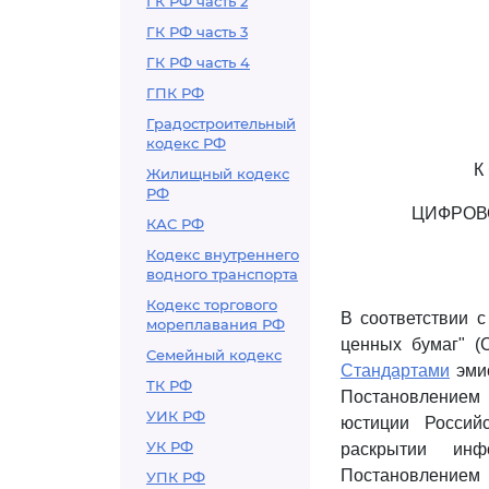
ГК РФ часть 2
ГК РФ часть 3
ГК РФ часть 4
ГПК РФ
Градостроительный
кодекс РФ
К
Жилищный кодекс
РФ
ЦИФРОВ
КАС РФ
Кодекс внутреннего
водного транспорта
Кодекс торгового
В соответствии 
мореплавания РФ
ценных бумаг" (С
Семейный кодекс
Стандартами
эмис
ТК РФ
Постановлением 
УИК РФ
юстиции Россий
УК РФ
раскрытии инф
Постановлением 
УПК РФ