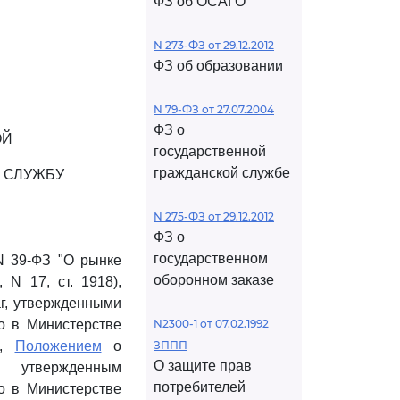
ФЗ об ОСАГО
N 273-ФЗ от 29.12.2012
ФЗ об образовании
N 79-ФЗ от 27.07.2004
ФЗ о
ОЙ
государственной
гражданской службе
 СЛУЖБУ
N 275-ФЗ от 29.12.2012
ФЗ о
государственном
N 39-ФЗ "О рынке
оборонном заказе
 N 17, ст. 1918),
аг, утвержденными
о в Министерстве
N2300-1 от 07.02.1992
),
Положением
о
ЗППП
О защите прав
, утвержденным
потребителей
о в Министерстве