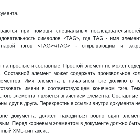
кумента.
ваются при помощи специальных последовательностей
едовательность символов <TAG>, где TAG - имя элемен
я парой тэгов <TAG></TAG> - открывающим и закр
 на простые и составные. Простой элемент не может соде
в. Составной элемент может содержать произвольное ко
ементов. Имя элемента в начальном тэге должно в то
етствовать имени в соответствующем конечном тэге. Тек
стого элемента, является значением элемента. Составны
ены друг в друга. Перекрестные ссылки внутри документа н
вне документа должен находиться ровно один элемент
вым. Перед корневым элементом в документе должно быт
тный XML-синтаксис: