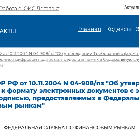
Актуал
Работа с ЮИС Легалакт
Главная
Кодексы
АКТЫ
И
от 10.11.2004 N 04-908/пз "Об утверждении Требований к форма
тронной цифровой подписью, предоставляемых в Федеральную сл
м"
 РФ от 10.11.2004 N 04-908/пз "Об утв
 к формату электронных документов с 
одписью, предоставляемых в Федерал
вым рынкам"
ФЕДЕРАЛЬНАЯ СЛУЖБА ПО ФИНАНСОВЫМ РЫНКАМ