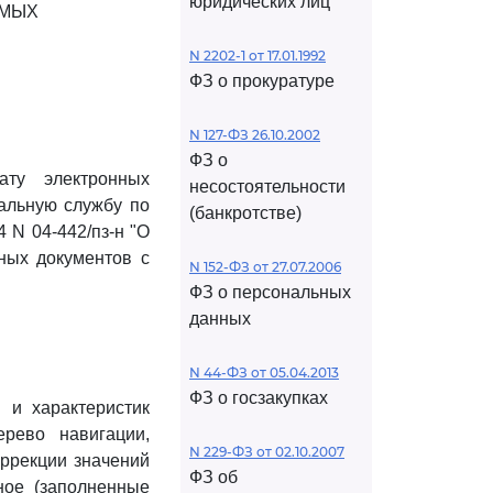
юридических лиц
ЕМЫХ
N 2202-1 от 17.01.1992
ФЗ о прокуратуре
N 127-ФЗ 26.10.2002
ФЗ о
ту электронных
несостоятельности
альную службу по
(банкротстве)
 N 04-442/пз-н "О
ных документов с
N 152-ФЗ от 27.07.2006
ФЗ о персональных
данных
N 44-ФЗ от 05.04.2013
ФЗ о госзакупках
 и характеристик
рево навигации,
N 229-ФЗ от 02.10.2007
ррекции значений
ФЗ об
ное (заполненные