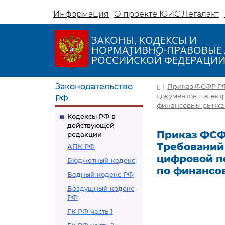
Информация
О проекте ЮИС Легалакт
ЗАКОНЫ, КОДЕКСЫ И
НОРМАТИВНО-ПРАВОВЫЕ 
РОССИЙСКОЙ ФЕДЕРАЦИ
Законодательство
|
Приказ ФСФР РФ 
документов с элек
РФ
финансовым рынка
Кодексы РФ в
действующей
Приказ ФСФР
редакции
Требований
АПК РФ
цифровой п
Бюджетный кодекс
по финансо
Водный кодекс РФ
Воздушный кодекс
РФ
ГК РФ часть 1