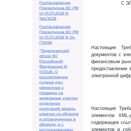
Постановление
С Э
Президиума ВС РФ
от 01.07.2026 N
18А/2026
Постановление
Президиума ВС РФ
от 01.07.2026 N 24-
ПЭК26
Настоящие Тре
"Тематический
документов с эл
обзор ВС
Российской
финансовым рынк
Федерации N
предоставлении 
11/2026. О
электронной цифр
рассмотрении
судами дел,
связанных с
правами на
земельные участки
отдельных
Настоящие Требо
категорий земель,
изъятых из оборота
элементов XML-
и ограниченных в
содержащее ссыл
обороте, и с
элементов и соб
использованием