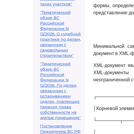
таких участков"
формы, определе
"Тематический
представление до
обзор ВС
Российской
Федерации N
13/2026. О судебной
практике по делам,
связанным с
Минимальной са
самовольным
документ в ХМL-ф
строительством"
"Тематический
XML-документ яв
обзор ВС
XML-документы 
Российской
неограниченной с
Федерации N
12/2026. По делам,
связанным с
оспариванием
┌───────────
сделок, повлекших
переход права
│Корневой элеме
собственности на
жилые помещения"
└───────┬───
Постановление
Президиума ВС РФ
│