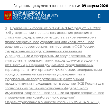
Актуальные документы по состоянию на:
09 августа 2026
ЗАКОНЫ, КОДЕКСЫ И
НОРМАТИВНО-ПРАВОВЫЕ АКТЫ
РОССИЙСКОЙ ФЕДЕРАЦИИ
|
Приказ ФСБ России от 17.03.2014 N 147 (ред. от 17.11.2017)
"Об утверждении Порядка согласования решения о
списании федерального имущества, закрепленного на
праве оперативного управления или хозяйственного
ведения за территориальными органами ФСБ России,
федеральными государственными казенными
учреждениями и федеральными государственными
унитарными предприятиями, находящимися в ведении
ФСБ России, и Перечня документов, представляемых
территориальными органами ФСБ России, федеральными
государственными казенными учреждениями и
федеральными государственными унитарными
предприятиями, находящимися в ведении ФСБ России, для
согласования решения о списании федерального
имущества, закрепленного за ними на праве оперативного
управления или хозяйственного ведения"
(Зарегистрировано в Минюсте России 07.05.2014 N 32198)