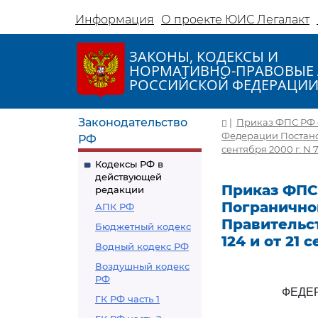
Информация
О проекте ЮИС Легалакт
ЗАКОНЫ, КОДЕКСЫ И
НОРМАТИВНО-ПРАВОВЫЕ 
РОССИЙСКОЙ ФЕДЕРАЦИ
Законодательство
|
Приказ ФПС РФ о
Федерации Постанов
РФ
сентября 2000 г. N 
Кодексы РФ в
действующей
Приказ ФПС 
редакции
Погранично
АПК РФ
Правительст
Бюджетный кодекс
124 и от 21 
Водный кодекс РФ
Воздушный кодекс
РФ
ФЕДЕ
ГК РФ часть 1