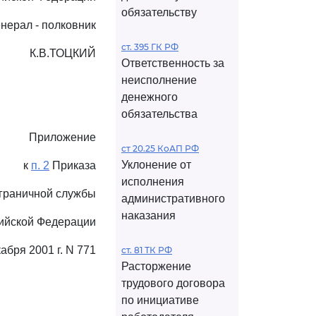
обязательству
енерал - полковник
ст. 395 ГК РФ
К.В.ТОЦКИЙ
Ответственность за
неисполнение
денежного
обязательства
Приложение
ст 20.25 КоАП РФ
Уклонение от
к
п. 2
Приказа
исполнения
граничной службы
административного
наказания
ийской Федерации
кабря 2001 г. N 771
ст. 81 ТК РФ
Расторжение
трудового договора
по инициативе