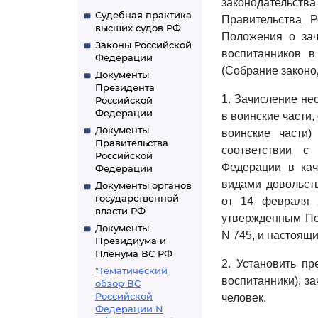
законодательства 
Судебная практика
Правительства 
высших судов РФ
Положения о зач
Законы Российской
воспитанников в
Федерации
(Собрание законод
Документы
Президента
1. Зачисление не
Российской
Федерации
в воинские части
Документы
воинские части
Правительства
соответствии 
Российской
Федерации в кач
Федерации
видами довольст
Документы органов
государственной
от 14 февраля 
власти РФ
утвержденным Пос
Документы
N 745, и настоящ
Президиума и
Пленума ВС РФ
2. Установить пр
"Тематический
воспитанники), за
обзор ВС
Российской
человек.
Федерации N