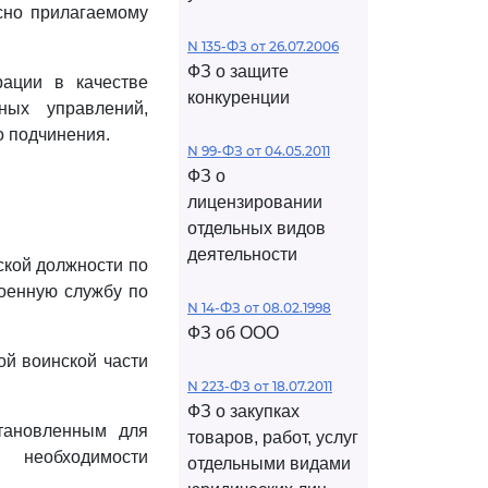
сно прилагаемому
N 135-ФЗ от 26.07.2006
ФЗ о защите
ации в качестве
конкуренции
ных управлений,
о подчинения.
N 99-ФЗ от 04.05.2011
ФЗ о
лицензировании
отдельных видов
деятельности
ской должности по
оенную службу по
N 14-ФЗ от 08.02.1998
ФЗ об ООО
ой воинской части
N 223-ФЗ от 18.07.2011
ФЗ о закупках
тановленным для
товаров, работ, услуг
 необходимости
отдельными видами