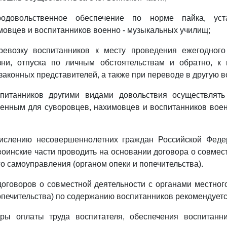
родовольственное обеспечение по норме пайка, уст
мовцев и воспитанников военно - музыкальных училищ;
ревозку воспитанников к месту проведения ежегодного 
зни, отпуска по личным обстоятельствам и обратно, к 
законных представителей, а также при переводе в другую в
питанников другими видами довольствия осуществлят
енным для суворовцев, нахимовцев и воспитанников вое
числению несовершеннолетних граждан Российской Феде
воинские части проводить на основании договора о совмес
го самоуправления (органом опеки и попечительства).
оговоров о совместной деятельности с органами местно
попечительства) по содержанию воспитанников рекомендуетс
ры оплаты труда воспитателя, обеспечения воспитанн