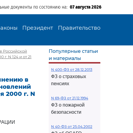
льные документы по состоянию на:
07 августа 2026
Законы
Президент
Правительство
Популярные статьи
бе Российской
. N 124 и от 21
и материалы
N 400-ФЗ от 28.12.2013
ФЗ о страховых
олнению в
пенсиях
ановлений
 2000 г. N
N 69-ФЗ от 21.12.1994
ФЗ о пожарной
безопасности
РАЦИИ
N 40-ФЗ от 25.04.2002