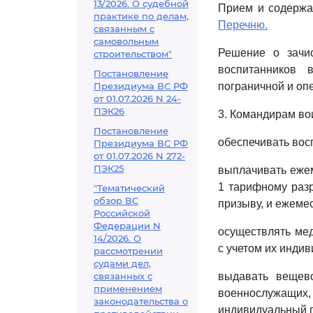
13/2026. О судебной
Прием и содержа
практике по делам,
Перечню.
связанным с
самовольным
Решение о зачи
строительством"
воспитанников 
Постановление
Президиума ВС РФ
пограничной и оп
от 01.07.2026 N 24-
ПЭК26
3. Командирам во
Постановление
обеспечивать вос
Президиума ВС РФ
от 01.07.2026 N 272-
ПЭК25
выплачивать ежем
1 тарифному раз
"Тематический
обзор ВС
призыву, и ежеме
Российской
Федерации N
осуществлять мед
14/2026. О
с учетом их инди
рассмотрении
судами дел,
связанных с
выдавать вещев
применением
военнослужащи
законодательства о
индивидуальный п