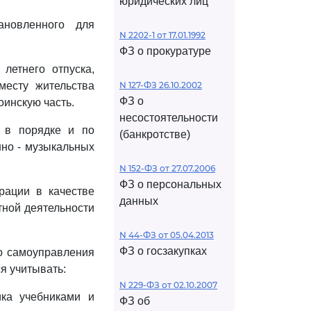
юридических лиц
ановленного для
N 2202-1 от 17.01.1992
ФЗ о прокуратуре
летнего отпуска,
месту жительства
N 127-ФЗ 26.10.2002
ФЗ о
оинскую часть.
несостоятельности
ь в порядке и по
(банкротстве)
нно - музыкальных
N 152-ФЗ от 27.07.2006
ФЗ о персональных
рации в качестве
данных
тной деятельности
N 44-ФЗ от 05.04.2013
ФЗ о госзакупках
го самоуправления
я учитывать:
N 229-ФЗ от 02.10.2007
ика учебниками и
ФЗ об