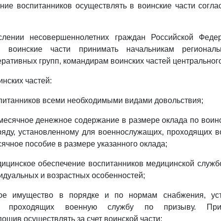
ние воспитанников осуществлять в воинские части согла
слении несовершеннолетних граждан Российской Федер
в воинские части принимать начальникам региональ
еративных групп, командирам воинских частей центральног
инских частей:
питанников всеми необходимыми видами довольствия;
есячное денежное содержание в размере оклада по воин
ряду, установленному для военнослужащих, проходящих в
сячное пособие в размере указанного оклада;
ицинское обеспечение воспитанников медицинской служб
видуальных и возрастных особенностей;
ое имущество в порядке и по нормам снабжения, ус
х, проходящих военную службу по призыву. При
ошив осуществлять за счет воинской части;