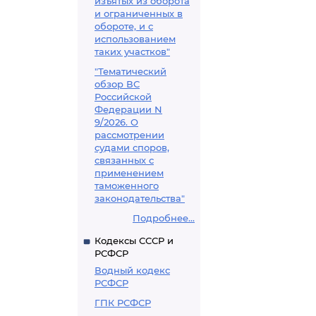
изъятых из оборота
и ограниченных в
обороте, и с
использованием
таких участков"
"Тематический
обзор ВС
Российской
Федерации N
9/2026. О
рассмотрении
судами споров,
связанных с
применением
таможенного
законодательства"
Подробнее...
Кодексы СССР и
РСФСР
Водный кодекс
РСФСР
ГПК РСФСР