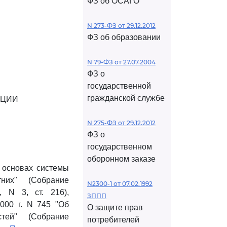
ФЗ об ОСАГО
N 273-ФЗ от 29.12.2012
ФЗ об образовании
N 79-ФЗ от 27.07.2004
ФЗ о
государственной
гражданской службе
АЦИИ
N 275-ФЗ от 29.12.2012
ФЗ о
государственном
оборонном заказе
 основах системы
них" (Собрание
N2300-1 от 07.02.1992
, N 3, ст. 216),
ЗППП
000 г. N 745 "Об
О защите прав
тей" (Собрание
потребителей