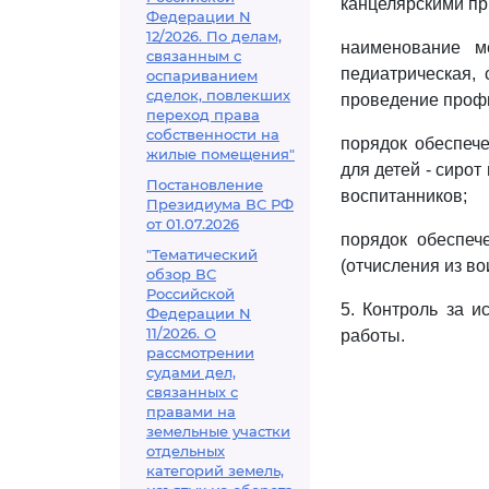
канцелярскими п
Федерации N
12/2026. По делам,
наименование м
связанным с
педиатрическая,
оспариванием
сделок, повлекших
проведение профи
переход права
собственности на
порядок обеспеч
жилые помещения"
для детей - сирот
Постановление
воспитанников;
Президиума ВС РФ
от 01.07.2026
порядок обеспеч
"Тематический
(отчисления из во
обзор ВС
Российской
5. Контроль за 
Федерации N
11/2026. О
работы.
рассмотрении
судами дел,
связанных с
правами на
земельные участки
отдельных
категорий земель,