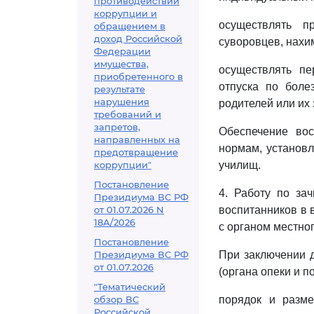
противодействии
коррупции и
осуществлять п
обращением в
доход Российской
суворовцев, нахи
Федерации
имущества,
осуществлять пе
приобретенного в
отпуска по боле
результате
нарушения
родителей или их 
требований и
запретов,
Обеспечение вос
направленных на
нормам, установл
предотвращение
коррупции"
училищ.
Постановление
4. Работу по за
Президиума ВС РФ
от 01.07.2026 N
воспитанников в 
18А/2026
с органом местно
Постановление
Президиума ВС РФ
При заключении д
от 01.07.2026
(органа опеки и 
"Тематический
обзор ВС
порядок и разме
Российской