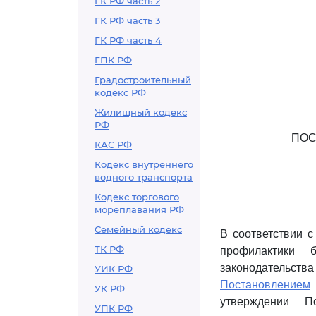
ГК РФ часть 2
ГК РФ часть 3
ГК РФ часть 4
ГПК РФ
Градостроительный
кодекс РФ
Жилищный кодекс
РФ
ПОС
КАС РФ
Кодекс внутреннего
водного транспорта
Кодекс торгового
мореплавания РФ
Семейный кодекс
В соответствии 
ТК РФ
профилактики 
законодательств
УИК РФ
Постановлением
УК РФ
утверждении П
УПК РФ