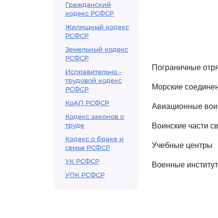
Гражданский
кодекс РСФСР
Жилищный кодекс
РСФСР
Земельный кодекс
РСФСР
Пограничные отр
Исправительно -
трудовой кодекс
Морские соединен
РСФСР
КоАП РСФСР
Авиационные вои
Кодекс законов о
труде
Воинские части с
Кодекс о браке и
Учебные центры
семье РСФСР
УК РСФСР
Военные институ
УПК РСФСР