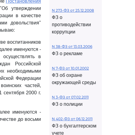
ние
Постановления
"Об утверждении
N 273-ФЗ от 25.12.2008
рации в качестве
ФЗ о
ами довольствия"
противодействии
азываю:
коррупции
тве воспитанников
N 38-ФЗ от 13.03.2006
далее именуются -
ФЗ о рекламе
 осуществлять в
ждан Российской
N 7-ФЗ от 10.01.2002
 их необходимыми
ФЗ об охране
ийской Федерации
окружающей среды
воинских частей,
 сентября 2000 г.
N 3-ФЗ от 07.02.2011
ФЗ о полиции
далее именуются -
ичестве до восьми
N 402-ФЗ от 06.12.2011
ФЗ о бухгалтерском
учете