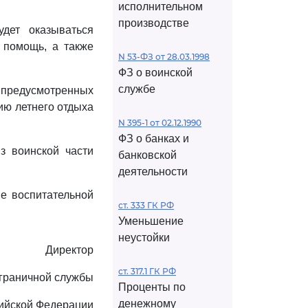
исполнительном
производстве
дет оказываться
 помощь, а также
N 53-ФЗ от 28.03.1998
ФЗ о воинской
службе
 предусмотренных
цию летнего отдыха
N 395-1 от 02.12.1990
ФЗ о банках и
з воинской части
банковской
деятельности
е воспитательной
ст. 333 ГК РФ
Уменьшение
неустойки
Директор
ст. 317.1 ГК РФ
граничной службы
Проценты по
денежному
ийской Федерации