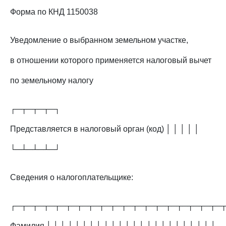
Форма по КНД 1150038
Уведомление о выбранном земельном участке,
в отношении которого применяется налоговый вычет
по земельному налогу
┌─┬─┬─┬─┐
Представляется в налоговый орган (код) │ │ │ │ │
└─┴─┴─┴─┘
Сведения о налогоплательщике:
┌─┬─┬─┬─┬─┬─┬─┬─┬─┬─┬─┬─┬─┬─┬─┬─┬─┬─┬─
Фамилия │ │ │ │ │ │ │ │ │ │ │ │ │ │ │ │ │ │ │ │ │ │ │ │