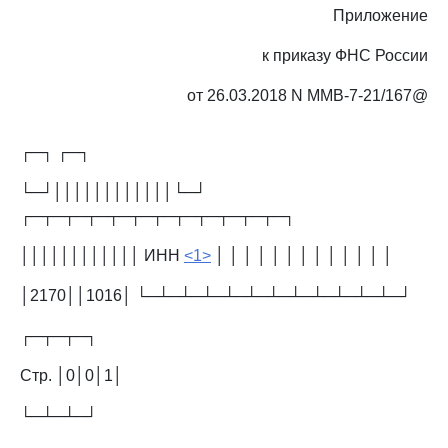
Приложение
к приказу ФНС России
от 26.03.2018 N ММВ-7-21/167@
┌─┐ ┌─┐
└─┘││││││││││││└─┘
┌─┬─┬─┬─┬─┬─┬─┬─┬─┬─┬─┬─┐
││││││││││││ ИНН
<1>
│ │ │ │ │ │ │ │ │ │ │ │ │
│2170││1016│ └─┴─┴─┴─┴─┴─┴─┴─┴─┴─┴─┴─┘
┌─┬─┬─┐
Стр. │0│0│1│
└─┴─┴─┘