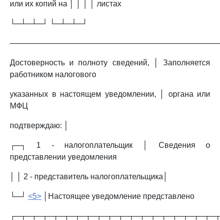
или их копий на │ │ │ │ листах
└─┴─┴─┘ └─┴─┴─┘
──────────────────────────────────────
Достоверность и полноту сведений, │ Заполняется
работником налогового
указанных в настоящем уведомлении, │ органа или
МФЦ
подтверждаю: │
┌─┐ 1 - налогоплательщик │ Сведения о
представлении уведомления
│ │ 2 - представитель налогоплательщика│
└─┘
<5>
│Настоящее уведомление представлено
┌─┬─┬─┬─┬─┬─┬─┬─┬─┬─┬─┬─┬─┬─┬─┬─┬─┬─┬─