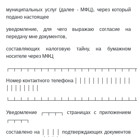
муниципальных услуг (далее - МФЦ), через который
подано настоящее
уведомление, для чего выражаю согласие на
передачу мне документов,
составляющих налоговую тайну, на бумажном
носителе через МФЦ
┌─┬─┬─┬─┬─┬─┬─┬─┬─┬─┬─┬─┬─┬─┬─┬─┬─┬─┬─
Номер контактного телефона │ │ │ │ │ │ │ │ │ │ │ │ │
│ │ │ │ │ │ │ │
└─┴─┴─┴─┴─┴─┴─┴─┴─┴─┴─┴─┴─┴─┴─┴─┴─┴─┴─
Уведомление ┌─┬─┬─┐ страницах с приложением
┌─┬─┬─┐
составлено на │ │ │ │ подтверждающих документов