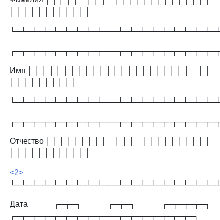
│ │ │ │ │ │ │ │ │ │ │ │
└─┴─┴─┴─┴─┴─┴─┴─┴─┴─┴─┴─┴─┴─┴─┴─┴─┴─┴─
┌─┬─┬─┬─┬─┬─┬─┬─┬─┬─┬─┬─┬─┬─┬─┬─┬─┬─┬─
Имя │ │ │ │ │ │ │ │ │ │ │ │ │ │ │ │ │ │ │ │ │ │ │ │ │ │
│ │ │ │ │ │ │ │ │ │
└─┴─┴─┴─┴─┴─┴─┴─┴─┴─┴─┴─┴─┴─┴─┴─┴─┴─┴─
┌─┬─┬─┬─┬─┬─┬─┬─┬─┬─┬─┬─┬─┬─┬─┬─┬─┬─┬─
Отчество │ │ │ │ │ │ │ │ │ │ │ │ │ │ │ │ │ │ │ │ │ │ │ │
│ │ │ │ │ │ │ │ │ │ │ │
<2>
└─┴─┴─┴─┴─┴─┴─┴─┴─┴─┴─┴─┴─┴─┴─┴─┴─┴─┴─
Дата ┌─┬─┐ ┌─┬─┐ ┌─┬─┬─┬─┐
┌─┬─┬─┬─┬─┬─┬─┬─┬─┬─┬─┬─┬─┬─┬─┬─┬─┐