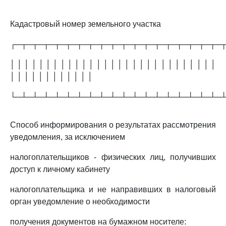
Кадастровый номер земельного участка
┌─┬─┬─┬─┬─┬─┬─┬─┬─┬─┬─┬─┬─┬─┬─┬─┬─┬─┬─
│ │ │ │ │ │ │ │ │ │ │ │ │ │ │ │ │ │ │ │ │ │ │ │ │ │ │ │ │
│ │ │ │ │ │ │ │ │ │ │ │
└─┴─┴─┴─┴─┴─┴─┴─┴─┴─┴─┴─┴─┴─┴─┴─┴─┴─┴─
Способ информирования о результатах рассмотрения
уведомления, за исключением
налогоплательщиков - физических лиц, получивших
доступ к личному кабинету
налогоплательщика и не направивших в налоговый
орган уведомление о необходимости
получения документов на бумажном носителе: