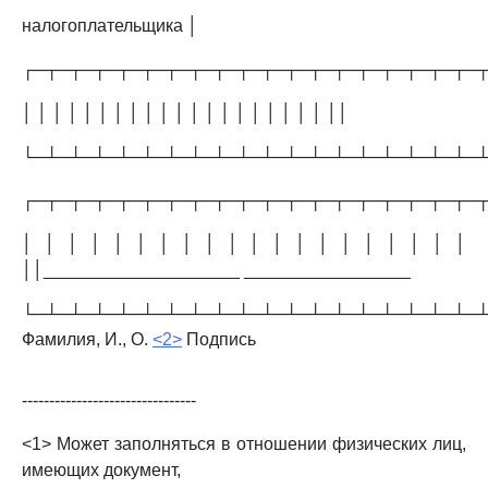
налогоплательщика │
┌─┬─┬─┬─┬─┬─┬─┬─┬─┬─┬─┬─┬─┬─┬─┬─┬─┬─┬─
│ │ │ │ │ │ │ │ │ │ │ │ │ │ │ │ │ │ │ │ ││
└─┴─┴─┴─┴─┴─┴─┴─┴─┴─┴─┴─┴─┴─┴─┴─┴─┴─┴─
┌─┬─┬─┬─┬─┬─┬─┬─┬─┬─┬─┬─┬─┬─┬─┬─┬─┬─┬─
│ │ │ │ │ │ │ │ │ │ │ │ │ │ │ │ │ │ │ │
││____________________ _________________
└─┴─┴─┴─┴─┴─┴─┴─┴─┴─┴─┴─┴─┴─┴─┴─┴─┴─┴─
Фамилия, И., О.
<2>
Подпись
--------------------------------
<1> Может заполняться в отношении физических лиц,
имеющих документ,