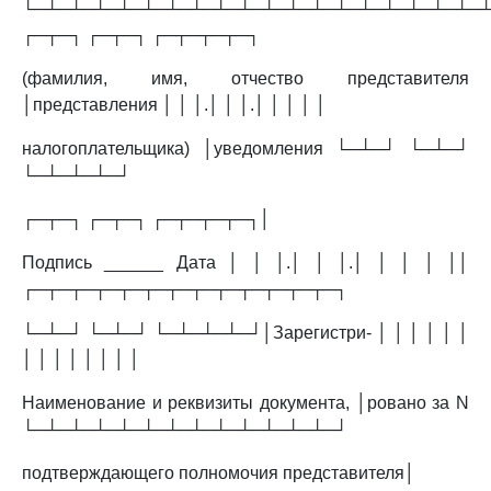
└─┴─┴─┴─┴─┴─┴─┴─┴─┴─┴─┴─┴─┴─┴─┴─┴─┴─┴─┴
┌─┬─┐ ┌─┬─┐ ┌─┬─┬─┬─┐
(фамилия, имя, отчество представителя
│представления │ │ │.│ │ │.│ │ │ │ │
налогоплательщика) │уведомления └─┴─┘ └─┴─┘
└─┴─┴─┴─┘
┌─┬─┐ ┌─┬─┐ ┌─┬─┬─┬─┐│
Подпись ______ Дата │ │ │.│ │ │.│ │ │ │ ││
┌─┬─┬─┬─┬─┬─┬─┬─┬─┬─┬─┬─┬─┐
└─┴─┘ └─┴─┘ └─┴─┴─┴─┘│Зарегистри- │ │ │ │ │ │
│ │ │ │ │ │ │ │
Наименование и реквизиты документа, │ровано за N
└─┴─┴─┴─┴─┴─┴─┴─┴─┴─┴─┴─┴─┘
подтверждающего полномочия представителя│