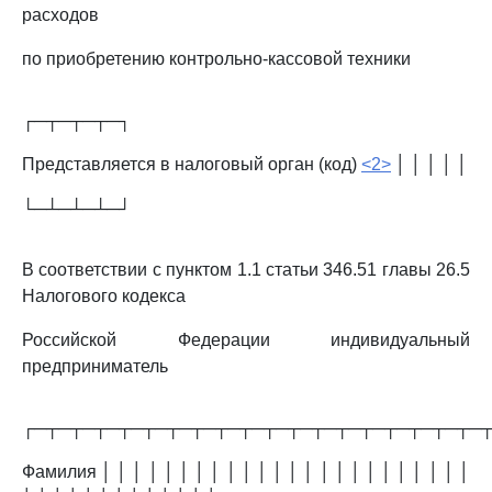
расходов
по приобретению контрольно-кассовой техники
┌─┬─┬─┬─┐
Представляется в налоговый орган (код)
<2>
│ │ │ │ │
└─┴─┴─┴─┘
В соответствии с пунктом 1.1 статьи 346.51 главы 26.5
Налогового кодекса
Российской Федерации индивидуальный
предприниматель
┌─┬─┬─┬─┬─┬─┬─┬─┬─┬─┬─┬─┬─┬─┬─┬─┬─┬─┬─
Фамилия │ │ │ │ │ │ │ │ │ │ │ │ │ │ │ │ │ │ │ │ │ │ │ │