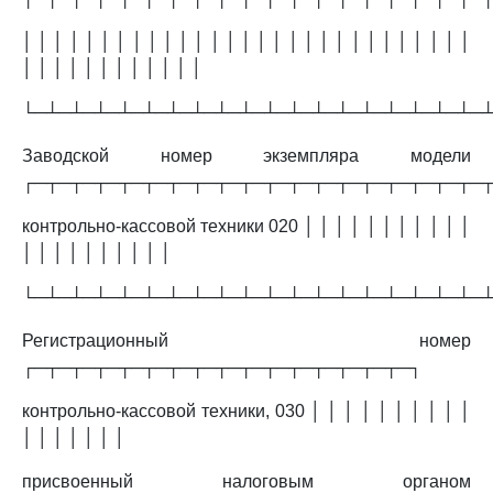
│ │ │ │ │ │ │ │ │ │ │ │ │ │ │ │ │ │ │ │ │ │ │ │ │ │ │ │ │
│ │ │ │ │ │ │ │ │ │ │ │
└─┴─┴─┴─┴─┴─┴─┴─┴─┴─┴─┴─┴─┴─┴─┴─┴─┴─┴─
Заводской номер экземпляра модели
┌─┬─┬─┬─┬─┬─┬─┬─┬─┬─┬─┬─┬─┬─┬─┬─┬─┬─┬─
контрольно-кассовой техники 020 │ │ │ │ │ │ │ │ │ │ │
│ │ │ │ │ │ │ │ │ │
└─┴─┴─┴─┴─┴─┴─┴─┴─┴─┴─┴─┴─┴─┴─┴─┴─┴─┴─
Регистрационный номер
┌─┬─┬─┬─┬─┬─┬─┬─┬─┬─┬─┬─┬─┬─┬─┬─┐
контрольно-кассовой техники, 030 │ │ │ │ │ │ │ │ │ │
│ │ │ │ │ │ │
присвоенный налоговым органом