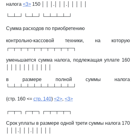
налога
<3>
150 │ │ │.│ │ │.│ │ │ │ │
└─┴─┘ └─┴─┘ └─┴─┴─┴─┘
Сумма расходов по приобретению
контрольно-кассовой техники, на которую
┌─┬─┬─┬─┬─┬─┬─┬─┬─┬─┐
уменьшается сумма налога, подлежащая уплате 160
│ │ │ │ │ │ │ │ │ │ │
в размере полной суммы налога
└─┴─┴─┴─┴─┴─┴─┴─┴─┴─┘
(стр. 160 <=
стр. 140
)
<2>
,
<3>
┌─┬─┐ ┌─┬─┐ ┌─┬─┬─┬─┐
Срок уплаты в размере одной трети суммы налога 170
│ │ │.│ │ │.│ │ │ │ │