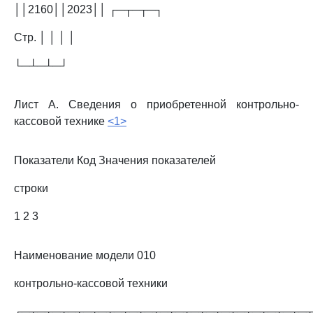
││2160││2023││ ┌─┬─┬─┐
Стр. │ │ │ │
└─┴─┴─┘
Лист А. Сведения о приобретенной контрольно-
кассовой технике
<1>
Показатели Код Значения показателей
строки
1 2 3
Наименование модели 010
контрольно-кассовой техники
┌─┬─┬─┬─┬─┬─┬─┬─┬─┬─┬─┬─┬─┬─┬─┬─┬─┬─┬─