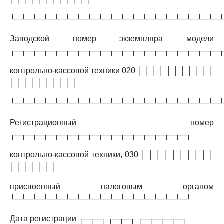
└─┴─┴─┴─┴─┴─┴─┴─┴─┴─┴─┴─┴─┴─┴─┴─┴─┴─┴─
Заводской номер экземпляра модели
┌─┬─┬─┬─┬─┬─┬─┬─┬─┬─┬─┬─┬─┬─┬─┬─┬─┬─┬─
контрольно-кассовой техники 020 │ │ │ │ │ │ │ │ │ │ │
│ │ │ │ │ │ │ │ │ │
└─┴─┴─┴─┴─┴─┴─┴─┴─┴─┴─┴─┴─┴─┴─┴─┴─┴─┴─
Регистрационный номер
┌─┬─┬─┬─┬─┬─┬─┬─┬─┬─┬─┬─┬─┬─┬─┬─┐
контрольно-кассовой техники, 030 │ │ │ │ │ │ │ │ │ │
│ │ │ │ │ │ │
присвоенный налоговым органом
└─┴─┴─┴─┴─┴─┴─┴─┴─┴─┴─┴─┴─┴─┴─┴─┘
Дата регистрации ┌─┬─┐ ┌─┬─┐ ┌─┬─┬─┬─┐