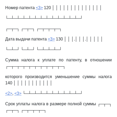
Номер патента
<3>
120 │ │ │ │ │ │ │ │ │ │ │ │ │ │
└─┴─┴─┴─┴─┴─┴─┴─┴─┴─┴─┴─┴─┘
┌─┬─┐ ┌─┬─┐ ┌─┬─┬─┬─┐
Дата выдачи патента
<3>
130 │ │ │.│ │ │.│ │ │ │ │
└─┴─┘ └─┴─┘ └─┴─┴─┴─┘
Сумма налога к уплате по патенту, в отношении
┌─┬─┬─┬─┬─┬─┬─┬─┬─┬─┐
которого производится уменьшение суммы налога
140 │ │ │ │ │ │ │ │ │ │ │
<2>
,
<3>
└─┴─┴─┴─┴─┴─┴─┴─┴─┴─┘
Срок уплаты налога в размере полной суммы ┌─┬─┐
┌─┬─┐ ┌─┬─┬─┬─┐