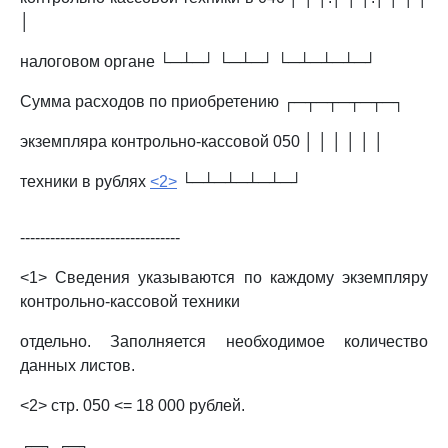
│
налоговом органе └─┴─┘ └─┴─┘ └─┴─┴─┴─┘
Сумма расходов по приобретению ┌─┬─┬─┬─┬─┐
экземпляра контрольно-кассовой 050 │ │ │ │ │ │
техники в рублях
<2>
└─┴─┴─┴─┴─┘
--------------------------------
<1> Сведения указываются по каждому экземпляру
контрольно-кассовой техники
отдельно. Заполняется необходимое количество
данных листов.
<2> стр. 050 <= 18 000 рублей.
┌─┐ ┌─┐