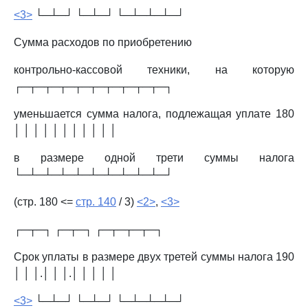
<3>
└─┴─┘ └─┴─┘ └─┴─┴─┴─┘
Сумма расходов по приобретению
контрольно-кассовой техники, на которую
┌─┬─┬─┬─┬─┬─┬─┬─┬─┬─┐
уменьшается сумма налога, подлежащая уплате 180
│ │ │ │ │ │ │ │ │ │ │
в размере одной трети суммы налога
└─┴─┴─┴─┴─┴─┴─┴─┴─┴─┘
(стр. 180 <=
стр. 140
/ 3)
<2>
,
<3>
┌─┬─┐ ┌─┬─┐ ┌─┬─┬─┬─┐
Срок уплаты в размере двух третей суммы налога 190
│ │ │.│ │ │.│ │ │ │ │
<3>
└─┴─┘ └─┴─┘ └─┴─┴─┴─┘