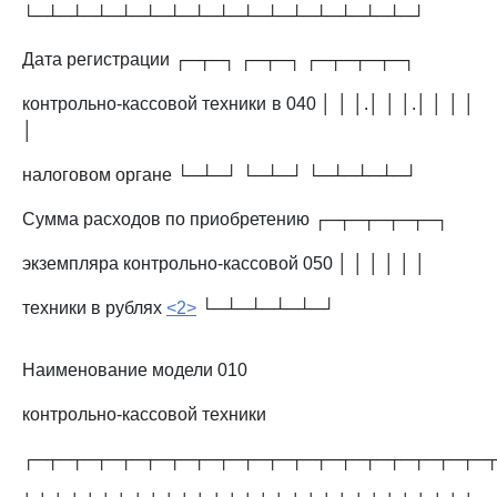
└─┴─┴─┴─┴─┴─┴─┴─┴─┴─┴─┴─┴─┴─┴─┴─┘
Дата регистрации ┌─┬─┐ ┌─┬─┐ ┌─┬─┬─┬─┐
контрольно-кассовой техники в 040 │ │ │.│ │ │.│ │ │ │
│
налоговом органе └─┴─┘ └─┴─┘ └─┴─┴─┴─┘
Сумма расходов по приобретению ┌─┬─┬─┬─┬─┐
экземпляра контрольно-кассовой 050 │ │ │ │ │ │
техники в рублях
<2>
└─┴─┴─┴─┴─┘
Наименование модели 010
контрольно-кассовой техники
┌─┬─┬─┬─┬─┬─┬─┬─┬─┬─┬─┬─┬─┬─┬─┬─┬─┬─┬─