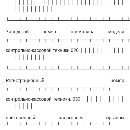
│ │ │ │ │ │ │ │ │ │ │ │ │ │ │ │ │ │ │ │ │ │ │ │ │ │ │ │ │
│ │ │ │ │ │ │ │ │ │ │ │
└─┴─┴─┴─┴─┴─┴─┴─┴─┴─┴─┴─┴─┴─┴─┴─┴─┴─┴─
Заводской номер экземпляра модели
┌─┬─┬─┬─┬─┬─┬─┬─┬─┬─┬─┬─┬─┬─┬─┬─┬─┬─┬─
контрольно-кассовой техники 020 │ │ │ │ │ │ │ │ │ │ │
│ │ │ │ │ │ │ │ │ │
└─┴─┴─┴─┴─┴─┴─┴─┴─┴─┴─┴─┴─┴─┴─┴─┴─┴─┴─
Регистрационный номер
┌─┬─┬─┬─┬─┬─┬─┬─┬─┬─┬─┬─┬─┬─┬─┬─┐
контрольно-кассовой техники, 030 │ │ │ │ │ │ │ │ │ │
│ │ │ │ │ │ │
присвоенный налоговым органом
└─┴─┴─┴─┴─┴─┴─┴─┴─┴─┴─┴─┴─┴─┴─┴─┘