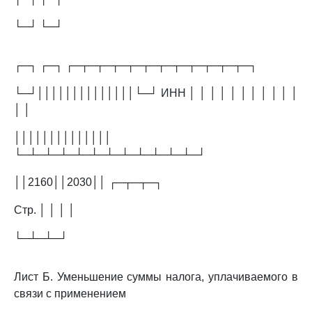
└─┘ └─┘
┌─┐ ┌─┐ ┌─┬─┬─┬─┬─┬─┬─┬─┬─┬─┬─┬─┐
└─┘││││││││││││││└─┘ ИНН │ │ │ │ │ │ │ │ │ │ │
│ │
││││││││││││││
└─┴─┴─┴─┴─┴─┴─┴─┴─┴─┴─┴─┘
││2160││2030││ ┌─┬─┬─┐
Стр. │ │ │ │
└─┴─┴─┘
Лист Б. Уменьшение суммы налога, уплачиваемого в
связи с применением