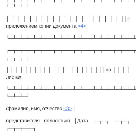
└─┴─┴─┘
│ │ │ │ │ │ │ │ │ │ │ │ │ │ │ │ │ │ │ │ ││с
приложением копии документа
<4>
└─┴─┴─┴─┴─┴─┴─┴─┴─┴─┴─┴─┴─┴─┴─┴─┴─┴─┴─
┌─┬─┬─┬─┬─┬─┬─┬─┬─┬─┬─┬─┬─┬─┬─┬─┬─┬─┬─
┌─┬─┬─┐
│ │ │ │ │ │ │ │ │ │ │ │ │ │ │ │ │ │ │ │ ││на │ │ │ │
листах
└─┴─┴─┴─┴─┴─┴─┴─┴─┴─┴─┴─┴─┴─┴─┴─┴─┴─┴─
└─┴─┴─┘
(фамилия, имя, отчество
<3>
│
представителя полностью) │Дата ┌─┬─┐ ┌─┬─┐
┌─┬─┬─┬─┐