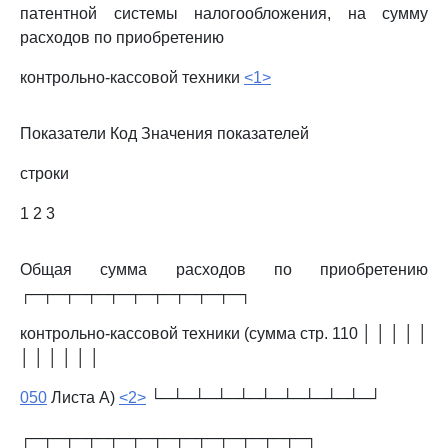
патентной системы налогообложения, на сумму
расходов по приобретению
контрольно-кассовой техники
<1>
Показатели Код Значения показателей
строки
1 2 3
Общая сумма расходов по приобретению
┌─┬─┬─┬─┬─┬─┬─┬─┬─┬─┐
контрольно-кассовой техники (сумма стр. 110 │ │ │ │ │
│ │ │ │ │ │
050
Листа А)
<2>
└─┴─┴─┴─┴─┴─┴─┴─┴─┴─┘
┌─┬─┬─┬─┬─┬─┬─┬─┬─┬─┬─┬─┬─┐