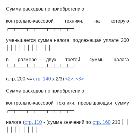
Сумма расходов по приобретению
контрольно-кассовой техники, на которую
┌─┬─┬─┬─┬─┬─┬─┬─┬─┬─┐
уменьшается сумма налога, подлежащая уплате 200
│ │ │ │ │ │ │ │ │ │ │
в размере двух третей суммы налога
└─┴─┴─┴─┴─┴─┴─┴─┴─┴─┘
(стр. 200 <=
стр. 140
x 2/3)
<2>
,
<3>
Сумма расходов по приобретению
контрольно-кассовой техники, превышающая сумму
┌─┬─┬─┬─┬─┬─┬─┬─┬─┬─┐
налога (
стр. 110
- (сумма значений по
стр. 160
210 │ │
│ │ │ │ │ │ │ │ │