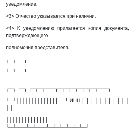
уведомление.
<3> Отчество указывается при наличии.
<4> К уведомлению прилагается копия документа,
подтверждающего
полномочия представителя.
┌─┐ ┌─┐
└─┘ └─┘
┌─┐ ┌─┐ ┌─┬─┬─┬─┬─┬─┬─┬─┬─┬─┬─┬─┐
└─┘││││││││││││││└─┘ ИНН │ │ │ │ │ │ │ │ │ │ │
│ │
││││││││││││││
└─┴─┴─┴─┴─┴─┴─┴─┴─┴─┴─┴─┘