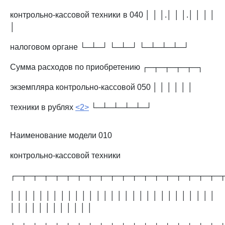
контрольно-кассовой техники в 040 │ │ │.│ │ │.│ │ │ │
│
налоговом органе └─┴─┘ └─┴─┘ └─┴─┴─┴─┘
Сумма расходов по приобретению ┌─┬─┬─┬─┬─┐
экземпляра контрольно-кассовой 050 │ │ │ │ │ │
техники в рублях
<2>
└─┴─┴─┴─┴─┘
Наименование модели 010
контрольно-кассовой техники
┌─┬─┬─┬─┬─┬─┬─┬─┬─┬─┬─┬─┬─┬─┬─┬─┬─┬─┬─
│ │ │ │ │ │ │ │ │ │ │ │ │ │ │ │ │ │ │ │ │ │ │ │ │ │ │ │ │
│ │ │ │ │ │ │ │ │ │ │ │