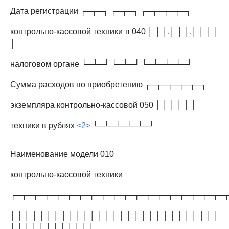
Дата регистрации ┌─┬─┐ ┌─┬─┐ ┌─┬─┬─┬─┐
контрольно-кассовой техники в 040 │ │ │.│ │ │.│ │ │ │
│
налоговом органе └─┴─┘ └─┴─┘ └─┴─┴─┴─┘
Сумма расходов по приобретению ┌─┬─┬─┬─┬─┐
экземпляра контрольно-кассовой 050 │ │ │ │ │ │
техники в рублях
<2>
└─┴─┴─┴─┴─┘
Наименование модели 010
контрольно-кассовой техники
┌─┬─┬─┬─┬─┬─┬─┬─┬─┬─┬─┬─┬─┬─┬─┬─┬─┬─┬─
│ │ │ │ │ │ │ │ │ │ │ │ │ │ │ │ │ │ │ │ │ │ │ │ │ │ │ │ │
│ │ │ │ │ │ │ │ │ │ │ │