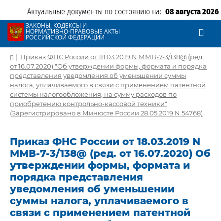
Актуальные документы по состоянию на:
08 августа 2026
ЗАКОНЫ, КОДЕКСЫ И
НОРМАТИВНО-ПРАВОВЫЕ АКТЫ
РОССИЙСКОЙ ФЕДЕРАЦИИ
|
Приказ ФНС России от 18.03.2019 N ММВ-7-3/138@ (ред.
от 16.07.2020) "Об утверждении формы, формата и порядка
представления уведомления об уменьшении суммы
налога, уплачиваемого в связи с применением патентной
системы налогообложения, на сумму расходов по
приобретению контрольно-кассовой техники"
(Зарегистрировано в Минюсте России 28.05.2019 N 54768)
Приказ ФНС России от 18.03.2019 N
ММВ-7-3/138@ (ред. от 16.07.2020) Об
утверждении формы, формата и
порядка представления
уведомления об уменьшении
суммы налога, уплачиваемого в
связи с применением патентной