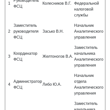
Руководитель
1
Колесников В.Г.
Федеральной
ФСЦ
налоговой
службы
Заместитель
Начальник
2
руководителя
Засько В.Н.
Аналитического
ФСЦ
управления
Заместитель
Координатор
начальника
3
Желтоногов В.А.
ФСЦ
Аналитического
управления
Начальник
Администратор
отдела
4
Либо Ю.А.
ФСЦ
Аналитического
управления
Заместитель
начальника