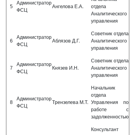
Администратор
5
Ангелова Е.А.
отдела
ФСЦ
Аналитического
управления
Советник отдела
Администратор
6
Аблязов Д.Г.
Аналитического
ФСЦ
управления
Советник отдела
Администратор
7
Князев И.Н.
Аналитического
ФСЦ
управления
Начальник
отдела
Администратор
8
Трензелева М.Т.
Управления по
ФСЦ
работе с
задолженностью
Консультант