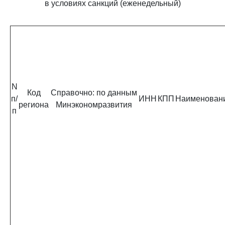
в условиях санкций (еженедельный)
N
Код
Справочно: по данным
п/
ИНН
КПП
Наименован
региона
Минэкономразвития
п