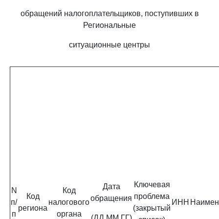
обращений налогоплательщиков, поступивших в
Региональные
ситуационные центры
Ключевая
Дата
N
Код
Код
проблема
обращения
п/
налогового
ИНН
Наимен
региона
(закрытый
п
органа
(ДД.ММ.ГГ)