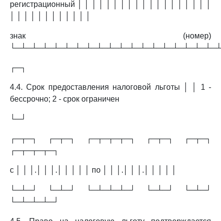
регистрационный │ │ │ │ │ │ │ │ │ │ │ │ │ │ │ │ │ │ │
│ │ │ │ │ │ │ │ │ │ │ │
знак (номер)
└─┴─┴─┴─┴─┴─┴─┴─┴─┴─┴─┴─┴─┴─┴─┴─┴─┴─┴─
┌─┐
4.4. Срок предоставления налоговой льготы │ │ 1 -
бессрочно; 2 - срок ограничен
└─┘
┌─┬─┐ ┌─┬─┐ ┌─┬─┬─┬─┐ ┌─┬─┐ ┌─┬─┐
┌─┬─┬─┬─┐
с │ │ │.│ │ │.│ │ │ │ │ по │ │ │.│ │ │.│ │ │ │ │
└─┴─┘ └─┴─┘ └─┴─┴─┴─┘ └─┴─┘ └─┴─┘
└─┴─┴─┴─┘