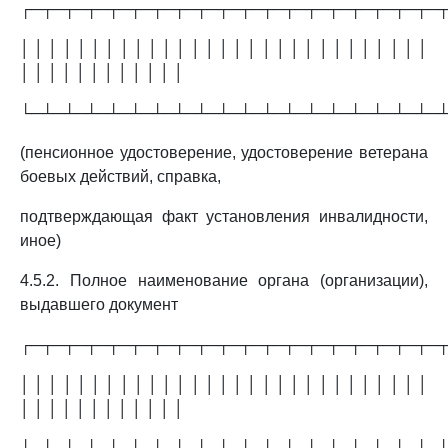
┌─┬─┬─┬─┬─┬─┬─┬─┬─┬─┬─┬─┬─┬─┬─┬─┬─┬─┬─
│ │ │ │ │ │ │ │ │ │ │ │ │ │ │ │ │ │ │ │ │ │ │ │ │ │ │ │ │
│ │ │ │ │ │ │ │ │ │ │ │
└─┴─┴─┴─┴─┴─┴─┴─┴─┴─┴─┴─┴─┴─┴─┴─┴─┴─┴─
(пенсионное удостоверение, удостоверение ветерана
боевых действий, справка,
подтверждающая факт установления инвалидности,
иное)
4.5.2. Полное наименование органа (организации),
выдавшего документ
┌─┬─┬─┬─┬─┬─┬─┬─┬─┬─┬─┬─┬─┬─┬─┬─┬─┬─┬─
│ │ │ │ │ │ │ │ │ │ │ │ │ │ │ │ │ │ │ │ │ │ │ │ │ │ │ │ │
│ │ │ │ │ │ │ │ │ │ │ │