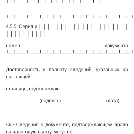
└─┴─┴─┴─┘ └─┴─┘ └─┴─┘ └─┴─┴─┴─┘
┌─┬─┬─┬─┬─┬─┬─┬─┬─┬─┬─┬─┬─┬─┬─┬─┬─┬─┬─
4.5.5. Серия и │ │ │ │ │ │ │ │ │ │ │ │ │ │ │ │ │ │ │ │ │
│ │ │ │ │ │ │ │ │ │
номер документа
└─┴─┴─┴─┴─┴─┴─┴─┴─┴─┴─┴─┴─┴─┴─┴─┴─┴─┴─
Достоверность и полноту сведений, указанных на
настоящей
странице, подтверждаю:
____________ (подпись) ________________ (дата)
--------------------------------
<6> Сведения о документе, подтверждающем право
на налоговую льготу, могут не