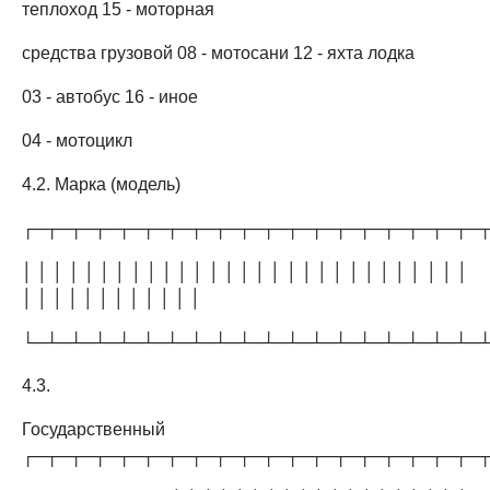
теплоход 15 - моторная
средства грузовой 08 - мотосани 12 - яхта лодка
03 - автобус 16 - иное
04 - мотоцикл
4.2. Марка (модель)
┌─┬─┬─┬─┬─┬─┬─┬─┬─┬─┬─┬─┬─┬─┬─┬─┬─┬─┬─
│ │ │ │ │ │ │ │ │ │ │ │ │ │ │ │ │ │ │ │ │ │ │ │ │ │ │ │ │
│ │ │ │ │ │ │ │ │ │ │ │
└─┴─┴─┴─┴─┴─┴─┴─┴─┴─┴─┴─┴─┴─┴─┴─┴─┴─┴─
4.3.
Государственный
┌─┬─┬─┬─┬─┬─┬─┬─┬─┬─┬─┬─┬─┬─┬─┬─┬─┬─┬─