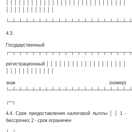
│ │ │ │ │ │ │ │ │ │ │ │ │ │ │ │ │ │ │ │ │ │ │ │ │ │ │ │ │
│ │ │ │ │ │ │ │ │ │ │ │
└─┴─┴─┴─┴─┴─┴─┴─┴─┴─┴─┴─┴─┴─┴─┴─┴─┴─┴─
4.3.
Государственный
┌─┬─┬─┬─┬─┬─┬─┬─┬─┬─┬─┬─┬─┬─┬─┬─┬─┬─┬─
регистрационный │ │ │ │ │ │ │ │ │ │ │ │ │ │ │ │ │ │ │
│ │ │ │ │ │ │ │ │ │ │ │
знак (номер)
└─┴─┴─┴─┴─┴─┴─┴─┴─┴─┴─┴─┴─┴─┴─┴─┴─┴─┴─
┌─┐
4.4. Срок предоставления налоговой льготы │ │ 1 -
бессрочно; 2 - срок ограничен