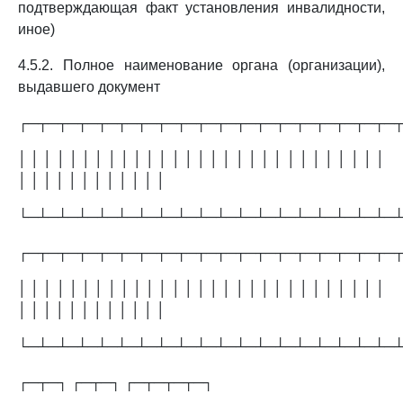
подтверждающая факт установления инвалидности,
иное)
4.5.2. Полное наименование органа (организации),
выдавшего документ
┌─┬─┬─┬─┬─┬─┬─┬─┬─┬─┬─┬─┬─┬─┬─┬─┬─┬─┬─
│ │ │ │ │ │ │ │ │ │ │ │ │ │ │ │ │ │ │ │ │ │ │ │ │ │ │ │ │
│ │ │ │ │ │ │ │ │ │ │ │
└─┴─┴─┴─┴─┴─┴─┴─┴─┴─┴─┴─┴─┴─┴─┴─┴─┴─┴─
┌─┬─┬─┬─┬─┬─┬─┬─┬─┬─┬─┬─┬─┬─┬─┬─┬─┬─┬─
│ │ │ │ │ │ │ │ │ │ │ │ │ │ │ │ │ │ │ │ │ │ │ │ │ │ │ │ │
│ │ │ │ │ │ │ │ │ │ │ │
└─┴─┴─┴─┴─┴─┴─┴─┴─┴─┴─┴─┴─┴─┴─┴─┴─┴─┴─
┌─┬─┐ ┌─┬─┐ ┌─┬─┬─┬─┐