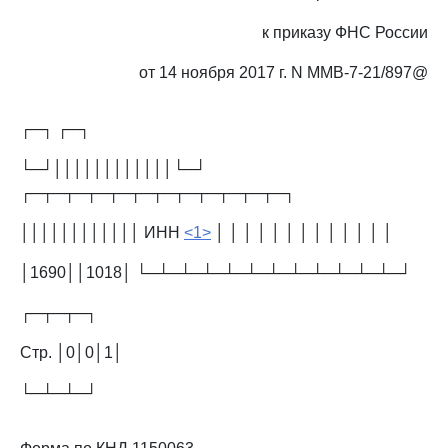
к приказу ФНС России
от 14 ноября 2017 г. N ММВ-7-21/897@
┌─┐ ┌─┐
└─┘││││││││││││└─┘
┌─┬─┬─┬─┬─┬─┬─┬─┬─┬─┬─┬─┐
││││││││││││ ИНН
<1>
│ │ │ │ │ │ │ │ │ │ │ │ │
│1690││1018│ └─┴─┴─┴─┴─┴─┴─┴─┴─┴─┴─┴─┘
┌─┬─┬─┐
Стр. │0│0│1│
└─┴─┴─┘