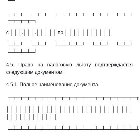
└─┘
┌─┬─┐ ┌─┬─┐ ┌─┬─┬─┬─┐ ┌─┬─┐ ┌─┬─┐
┌─┬─┬─┬─┐
с │ │ │.│ │ │.│ │ │ │ │ по │ │ │.│ │ │.│ │ │ │ │
└─┴─┘ └─┴─┘ └─┴─┴─┴─┘ └─┴─┘ └─┴─┘
└─┴─┴─┴─┘
4.5. Право на налоговую льготу подтверждается
следующим документом:
4.5.1. Полное наименование документа
┌─┬─┬─┬─┬─┬─┬─┬─┬─┬─┬─┬─┬─┬─┬─┬─┬─┬─┬─
│ │ │ │ │ │ │ │ │ │ │ │ │ │ │ │ │ │ │ │ │ │ │ │ │ │ │ │ │
│ │ │ │ │ │ │ │ │ │ │ │
└─┴─┴─┴─┴─┴─┴─┴─┴─┴─┴─┴─┴─┴─┴─┴─┴─┴─┴─