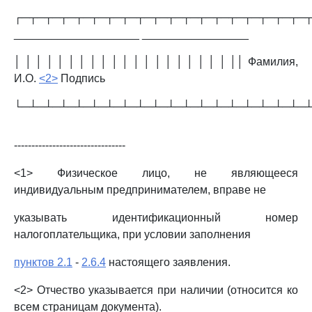
┌─┬─┬─┬─┬─┬─┬─┬─┬─┬─┬─┬─┬─┬─┬─┬─┬─┬─┬─
____________________ _________________
│ │ │ │ │ │ │ │ │ │ │ │ │ │ │ │ │ │ │ │ ││ Фамилия,
И.О.
<2>
Подпись
└─┴─┴─┴─┴─┴─┴─┴─┴─┴─┴─┴─┴─┴─┴─┴─┴─┴─┴─
--------------------------------
<1> Физическое лицо, не являющееся
индивидуальным предпринимателем, вправе не
указывать идентификационный номер
налогоплательщика, при условии заполнения
пунктов 2.1
-
2.6.4
настоящего заявления.
<2> Отчество указывается при наличии (относится ко
всем страницам документа).