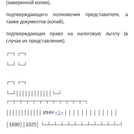
(заверенной копии),
подтверждающего полномочия представителя, а
также документов (копий),
подтверждающих право на налоговую льготу (в
случае их представления).
┌─┐ ┌─┐
└─┘ └─┘
┌─┐ ┌─┐
└─┘││││││││││││└─┘
┌─┬─┬─┬─┬─┬─┬─┬─┬─┬─┬─┬─┐
││││││││││││ ИНН
<1>
│ │ │ │ │ │ │ │ │ │ │ │ │
│1690││1025│ └─┴─┴─┴─┴─┴─┴─┴─┴─┴─┴─┴─┘