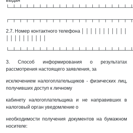
выдан
└─┴─┴─┴─┴─┴─┴─┴─┴─┴─┴─┴─┴─┴─┴─┴─┴─┴─┴─
┌─┬─┬─┬─┬─┬─┬─┬─┬─┬─┬─┬─┬─┬─┬─┬─┬─┬─┬─
2.7. Номер контактного телефона │ │ │ │ │ │ │ │ │ │ │
│ │ │ │ │ │ │ │ │ │
└─┴─┴─┴─┴─┴─┴─┴─┴─┴─┴─┴─┴─┴─┴─┴─┴─┴─┴─
3. Способ информирования о результатах
рассмотрения настоящего заявления, за
исключением налогоплательщиков - физических лиц,
получивших доступ к личному
кабинету налогоплательщика и не направивших в
налоговый орган уведомление о
необходимости получения документов на бумажном
носителе: