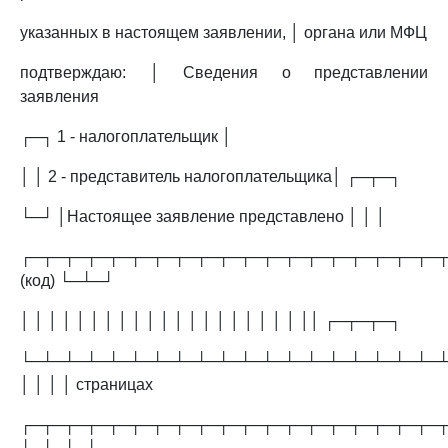
указанных в настоящем заявлении, │ органа или МФЦ
подтверждаю: │ Сведения о представлении
заявления
┌─┐ 1 - налогоплательщик │
│ │ 2 - представитель налогоплательщика│ ┌─┬─┐
└─┘ │Настоящее заявление представлено │ │ │
┌─┬─┬─┬─┬─┬─┬─┬─┬─┬─┬─┬─┬─┬─┬─┬─┬─┬─┬─
(код) └─┴─┘
│ │ │ │ │ │ │ │ │ │ │ │ │ │ │ │ │ │ │ │ ││ ┌─┬─┬─┐
└─┴─┴─┴─┴─┴─┴─┴─┴─┴─┴─┴─┴─┴─┴─┴─┴─┴─┴─┴
│ │ │ │ страницах
┌─┬─┬─┬─┬─┬─┬─┬─┬─┬─┬─┬─┬─┬─┬─┬─┬─┬─┬─