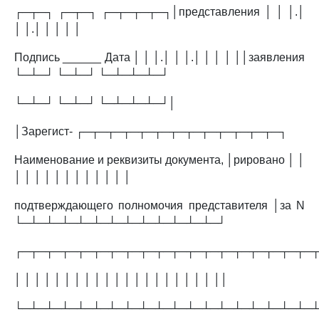
┌─┬─┐ ┌─┬─┐ ┌─┬─┬─┬─┐│представления │ │ │.│
│ │.│ │ │ │ │
Подпись ______ Дата │ │ │.│ │ │.│ │ │ │ ││заявления
└─┴─┘ └─┴─┘ └─┴─┴─┴─┘
└─┴─┘ └─┴─┘ └─┴─┴─┴─┘│
│Зарегист- ┌─┬─┬─┬─┬─┬─┬─┬─┬─┬─┬─┬─┬─┐
Наименование и реквизиты документа, │рировано │ │
│ │ │ │ │ │ │ │ │ │ │ │
подтверждающего полномочия представителя │за N
└─┴─┴─┴─┴─┴─┴─┴─┴─┴─┴─┴─┴─┘
┌─┬─┬─┬─┬─┬─┬─┬─┬─┬─┬─┬─┬─┬─┬─┬─┬─┬─┬─
│ │ │ │ │ │ │ │ │ │ │ │ │ │ │ │ │ │ │ │ ││
└─┴─┴─┴─┴─┴─┴─┴─┴─┴─┴─┴─┴─┴─┴─┴─┴─┴─┴─