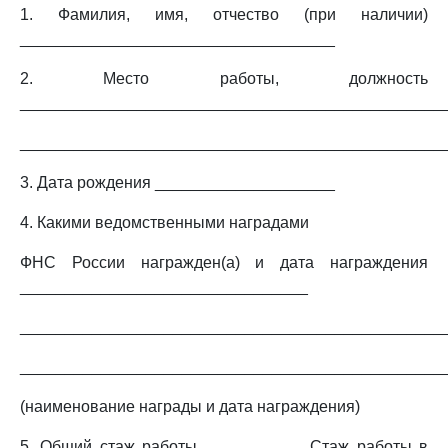
1. Фамилия, имя, отчество (при наличии)
___________________________________
2. Место работы, должность
_______________________________________________
_______________________________________________
3. Дата рождения ____________________
4. Какими ведомственными наградами
ФНС России награжден(а) и дата награждения
________________________________
_______________________________________________
_______________________________________________
(наименование награды и дата награждения)
5. Общий стаж работы ___________ Стаж работы в