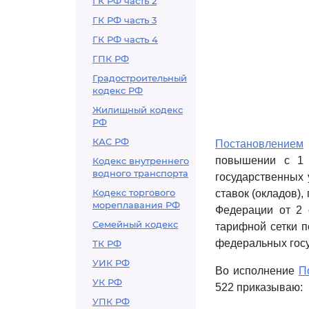
ГК РФ часть 2
ГК РФ часть 3
ГК РФ часть 4
ГПК РФ
Градостроительный
кодекс РФ
Жилищный кодекс
РФ
КАС РФ
Постановлением
повышении с 1 
Кодекс внутреннего
водного транспорта
государственных 
Кодекс торгового
ставок (окладов)
мореплавания РФ
Федерации от 2 
Семейный кодекс
тарифной сетки п
федеральных гос
ТК РФ
УИК РФ
Во исполнение
П
УК РФ
522 приказываю:
УПК РФ