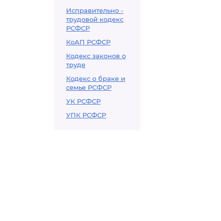
Исправительно -
трудовой кодекс
РСФСР
КоАП РСФСР
Кодекс законов о
труде
Кодекс о браке и
семье РСФСР
УК РСФСР
УПК РСФСР