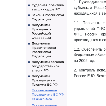
1. Руководителя
Судебная практика
субъектам Росси
высших судов РФ
находящихся в в
Законы Российской
Федерации
1.1. Повысить с
Документы
управлений ФНС 
Президента
Российской
ФНС России, ор
Федерации
производится в с
Документы
Правительства
1.2. Обеспечить
Российской
бюджетных обязат
Федерации
на 2005 год.
Документы органов
государственной
2. Контроль исп
власти РФ
России Е.Ю. Вечко
Документы
Президиума и
Пленума ВС РФ
Постановление
Президиума ВС РФ
от 01.07.2026
Постановление