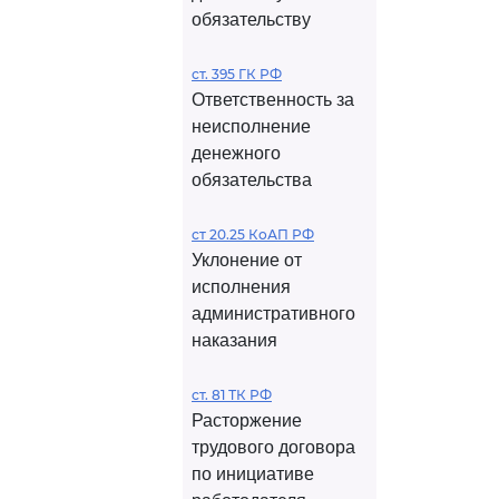
обязательству
ст. 395 ГК РФ
Ответственность за
неисполнение
денежного
обязательства
ст 20.25 КоАП РФ
Уклонение от
исполнения
административного
наказания
ст. 81 ТК РФ
Расторжение
трудового договора
по инициативе