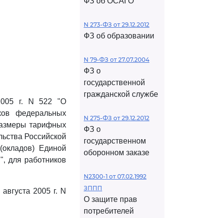
ФЗ об ОСАГО
N 273-ФЗ от 29.12.2012
ФЗ об образовании
N 79-ФЗ от 27.07.2004
ФЗ о
государственной
гражданской службе
005 г. N 522 "О
ков федеральных
N 275-ФЗ от 29.12.2012
 размеры тарифных
ФЗ о
ьства Российской
государственном
(окладов) Единой
оборонном заказе
", для работников
N2300-1 от 07.02.1992
ЗППП
августа 2005 г. N
О защите прав
потребителей