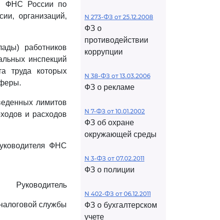
ий ФНС России по
ии, организаций,
N 273-ФЗ от 25.12.2008
ФЗ о
противодействии
лады) работников
коррупции
альных инспекций
а труда которых
N 38-ФЗ от 13.03.2006
сферы.
ФЗ о рекламе
веденных лимитов
N 7-ФЗ от 10.01.2002
оходов и расходов
ФЗ об охране
окружающей среды
руководителя ФНС
N 3-ФЗ от 07.02.2011
ФЗ о полиции
Руководитель
N 402-ФЗ от 06.12.2011
налоговой службы
ФЗ о бухгалтерском
учете