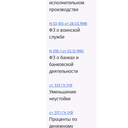
исполнительном
производстве
N 53-ФЗ от 28.03.1998
ФЗ о воинской
службе
N 395-1 от 02.12.1990
ФЗ о банках и
банковской
деятельности
ст. 333 ГК РФ
Уменьшение
неустойки
ст. 317.1 ГК РФ
Проценты по
денежному