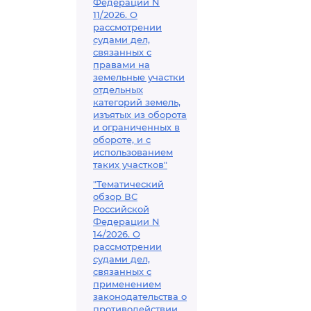
Федерации N
11/2026. О
рассмотрении
судами дел,
связанных с
правами на
земельные участки
отдельных
категорий земель,
изъятых из оборота
и ограниченных в
обороте, и с
использованием
таких участков"
"Тематический
обзор ВС
Российской
Федерации N
14/2026. О
рассмотрении
судами дел,
связанных с
применением
законодательства о
противодействии