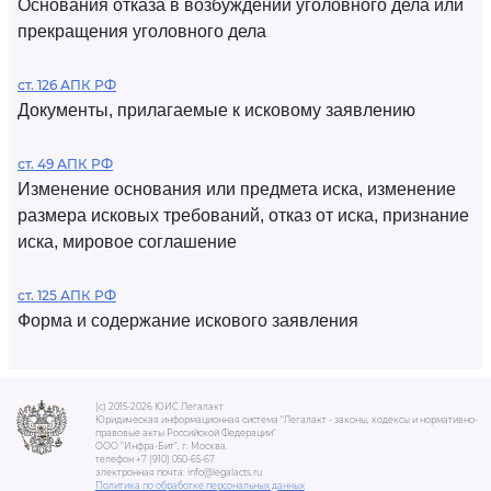
Основания отказа в возбуждении уголовного дела или
прекращения уголовного дела
ст. 126 АПК РФ
Документы, прилагаемые к исковому заявлению
ст. 49 АПК РФ
Изменение основания или предмета иска, изменение
размера исковых требований, отказ от иска, признание
иска, мировое соглашение
ст. 125 АПК РФ
Форма и содержание искового заявления
(c) 2015-2026 ЮИС Легалакт
Юридическая информационная система "Легалакт - законы, кодексы и нормативно-
правовые акты Российской Федерации"
ООО "Инфра-Бит", г. Москва.
телефон +7 (910) 050-65-67
электронная почта: info@legalacts.ru
Политика по обработке персональных данных