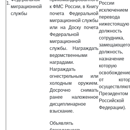
1.
России (
миграционной
к ФМС России, в Книгу
исключением
службы
почета Федеральной
перевода 
миграционной службы
нижестоящую
или на Доску почета
должность
Федеральной
сотрудника,
миграционной
замещающего
службы. Награждать
должность,
ведомственными
назначение
наградами.
которую
Награждать
освобождени
огнестрельным или
от котор
холодным оружием.
осуществляю
Досрочно снимать
Президентом
ранее наложенное
Российской
дисциплинарное
Федерации).
взыскание.
Объявлять