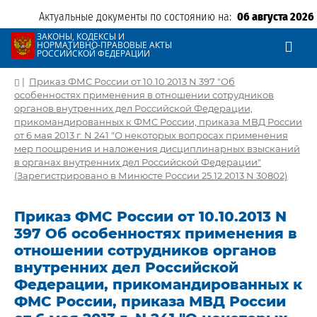
Актуальные документы по состоянию на:
06 августа 2026
ЗАКОНЫ, КОДЕКСЫ И
НОРМАТИВНО-ПРАВОВЫЕ АКТЫ
РОССИЙСКОЙ ФЕДЕРАЦИИ
|
Приказ ФМС России от 10.10.2013 N 397 "Об
особенностях применения в отношении сотрудников
органов внутренних дел Российской Федерации,
прикомандированных к ФМС России, приказа МВД России
от 6 мая 2013 г. N 241 "О некоторых вопросах применения
мер поощрения и наложения дисциплинарных взысканий
в органах внутренних дел Российской Федерации"
(Зарегистрировано в Минюсте России 25.12.2013 N 30802)
Приказ ФМС России от 10.10.2013 N
397 Об особенностях применения в
отношении сотрудников органов
внутренних дел Российской
Федерации, прикомандированных к
ФМС России, приказа МВД России