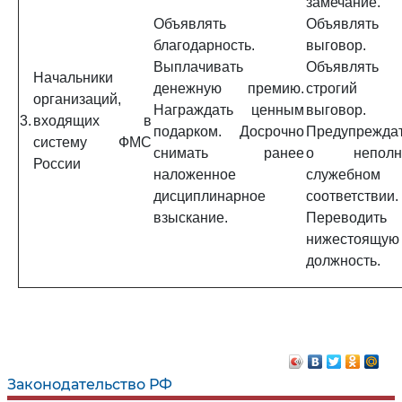
замечание.
Объявлять
Объявлять
благодарность.
выговор.
Выплачивать
Объявлять
Начальники
денежную премию.
строгий
организаций,
Награждать ценным
выговор.
3.
входящих в
подарком. Досрочно
Предупрежда
систему ФМС
снимать ранее
о неполн
России
наложенное
служебном
дисциплинарное
соответствии.
взыскание.
Переводить
нижестоящую
должность.
Законодательство РФ