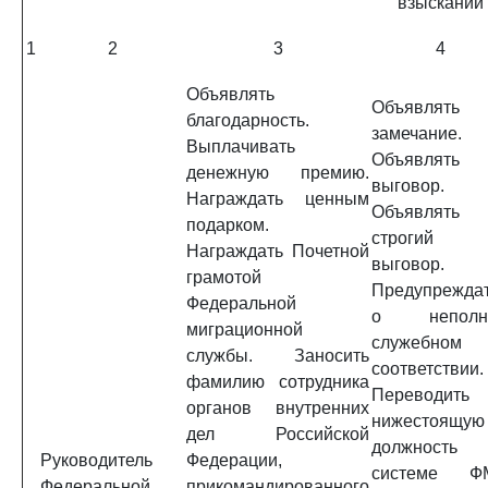
взысканий
1
2
3
4
Объявлять
Объявлять
благодарность.
замечание.
Выплачивать
Объявлять
денежную премию.
выговор.
Награждать ценным
Объявлять
подарком.
строгий
Награждать Почетной
выговор.
грамотой
Предупрежда
Федеральной
о неполн
миграционной
служебном
службы. Заносить
соответствии.
фамилию сотрудника
Переводить
органов внутренних
нижестоящую
дел Российской
должность
Руководитель
Федерации,
системе Ф
Федеральной
прикомандированного