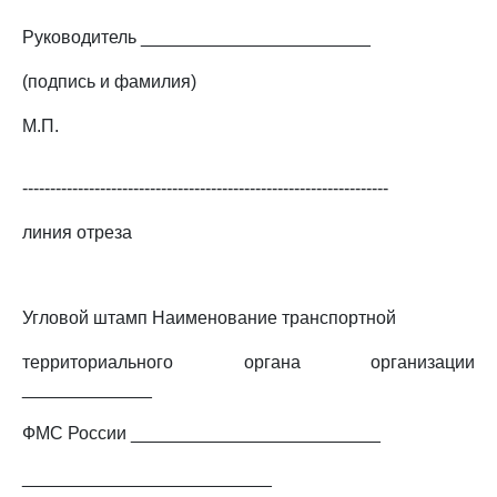
Руководитель _______________________
(подпись и фамилия)
М.П.
------------------------------------------------------------------
линия отреза
Угловой штамп Наименование транспортной
территориального органа организации
_____________
ФМС России _________________________
_________________________