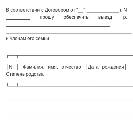
В соответствии с Договором от "__" ____________ г. N
_________ прошу обеспечить выезд гр.
_______________________________________
_______________________________________________
и членам его семьи
┌──┬───────────────────────────┬──────
│N │ Фамилия, имя, отчество │Дата рождения│
Степень родства │
└──┴───────────────────────────┴──────
_______________________________________________
_______________________________________________
_______________________________________________