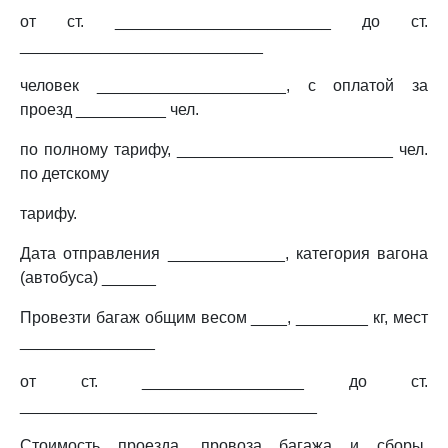
от ст. ________________________ до ст.
___________________________
человек _____________________, с оплатой за
проезд __________ чел.
по полному тарифу, ________________________ чел.
по детскому
тарифу.
Дата отправления _____________, категория вагона
(автобуса) ______
Провезти багаж общим весом ____, ________ кг, мест
_______________
от ст. __________________ до ст.
_________________________________
Стоимость проезда, провоза багажа и сборы,