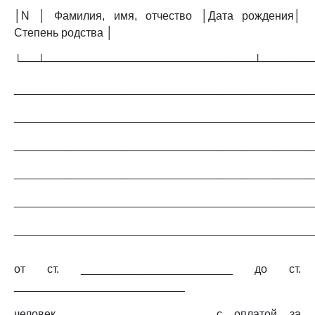
│N │ Фамилия, имя, отчество │Дата рождения│
Степень родства │
└──┴───────────────────────────┴──────
_______________________________________________
_______________________________________________
_______________________________________________
_______________________________________________
_______________________________________________
_______________________________________________
от ст. ________________________ до ст.
___________________________
человек _____________________, с оплатой за