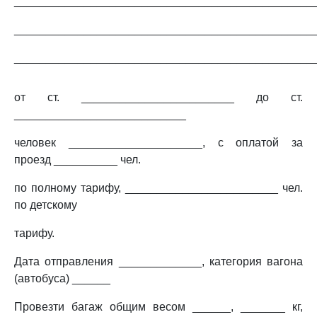
_______________________________________________
_______________________________________________
_______________________________________________
от ст. ________________________ до ст.
___________________________
человек _____________________, с оплатой за
проезд __________ чел.
по полному тарифу, ________________________ чел.
по детскому
тарифу.
Дата отправления _____________, категория вагона
(автобуса) ______
Провезти багаж общим весом ______, _______ кг,