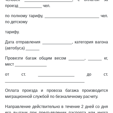
проезд __________ чел.
по полному тарифу, ________________________ чел.
по детскому
тарифу.
Дата отправления _____________, категория вагона
(автобуса) ______
Провезти багаж общим весом _______, ______ кг,
мест ______________
от ст. ________________ до ст.
___________________________________
Оплата проезда и провоза багажа производится
миграционной службой по безналичному расчету.
Направление действительно в течение 2 дней со дня
его выдачи при предъявлении паспорта или иного