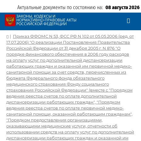
Актуальные документы по состоянию на:
08 августа 2026
ЗАКОНЫ, КОДЕКСЫ И
НОРМАТИВНО-ПРАВОВЫЕ АКТЫ
РОССИЙСКОЙ ФЕДЕРАЦИИ
|
Приказ ФФОМС N 53, ФСС РФ N 102 от 05.05.2006 (ред. от
17.07.2006) "О реализации Постановления Правительства
Российской Федерации от 31 декабря 2005 г. N 876 "О
порядке финансового обеспечения в 2006 году расходов
на оплату услуг по дополнительной диспансеризации
работающих граждан и оказанной им первичной медико-
санитарной помощи за счет средств, перечисленных из
бюджета Федерального фонда обязательного
медицинского страхования Фонду социального
страхования Российской Федерации" (вместе с "Порядком
ведения реестра счетов по оплате дополнительной
диспансеризации работающих граждан", "Порядком
ведения реестра счетов по оплате первичной медико-
санитарной помощи, оказанной работающим гражданам",
"Порядком предоставления организациями,
оказывающими медицинские услуги, отчетности об
использовании средств на оплату услуг по дополнительной
диспансеризации работающих граждан и оказанной им