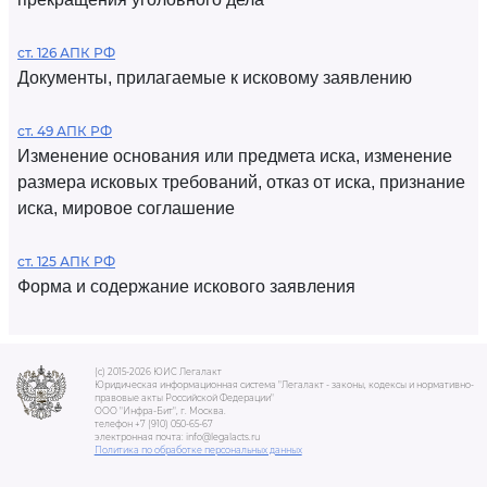
ст. 126 АПК РФ
Документы, прилагаемые к исковому заявлению
ст. 49 АПК РФ
Изменение основания или предмета иска, изменение
размера исковых требований, отказ от иска, признание
иска, мировое соглашение
ст. 125 АПК РФ
Форма и содержание искового заявления
(c) 2015-2026 ЮИС Легалакт
Юридическая информационная система "Легалакт - законы, кодексы и нормативно-
правовые акты Российской Федерации"
ООО "Инфра-Бит", г. Москва.
телефон +7 (910) 050-65-67
электронная почта: info@legalacts.ru
Политика по обработке персональных данных