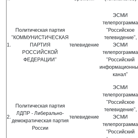
ЭСМИ
телепрограмма
Политическая партия
"Российское
"КОММУНИСТИЧЕСКАЯ
телевидение",
1.
ПАРТИЯ
телевидение
ЭСМИ
РОССИЙСКОЙ
телепрограмма
ФЕДЕРАЦИИ"
"Российский
информационн
канал"
ЭСМИ
телепрограмма
"Российское
Политическая партия
телевидение",
ЛДПР - Либерально-
2.
телевидение
ЭСМИ
демократическая партия
телепрограмма
России
"Российский