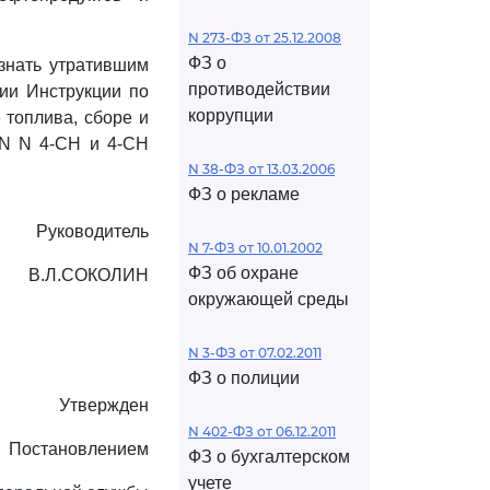
N 273-ФЗ от 25.12.2008
ФЗ о
знать утратившим
противодействии
нии Инструкции по
коррупции
 топлива, сборе и
 N N 4-СН и 4-СН
N 38-ФЗ от 13.03.2006
ФЗ о рекламе
Руководитель
N 7-ФЗ от 10.01.2002
ФЗ об охране
В.Л.СОКОЛИН
окружающей среды
N 3-ФЗ от 07.02.2011
ФЗ о полиции
Утвержден
N 402-ФЗ от 06.12.2011
Постановлением
ФЗ о бухгалтерском
учете