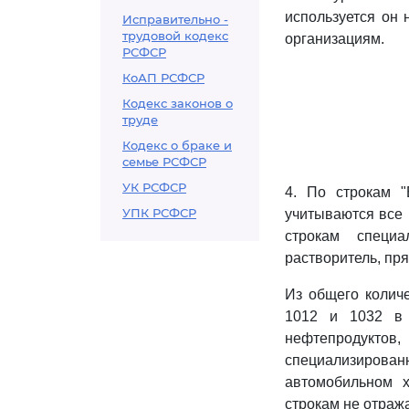
используется он 
Исправительно -
трудовой кодекс
организациям.
РСФСР
КоАП РСФСР
Кодекс законов о
труде
Кодекс о браке и
семье РСФСР
УК РСФСР
4. По строкам "
УПК РСФСР
учитываются все 
строкам специ
растворитель, пр
Из общего колич
1012 и 1032 в 
нефтепродукто
специализирова
автомобильном х
строкам не отража