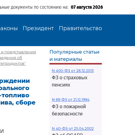
льные документы по состоянию на:
07 августа 2026
Законы
Президент
Правительство
Популярные статьи
я и представления
ведения об
и материалы
тепродуктов"
N 400-ФЗ от 28.12.2013
ФЗ о страховых
верждении
пенсиях
рального
-топливо
N 69-ФЗ от 21.12.1994
ива, сборе
ФЗ о пожарной
безопасности
N 40-ФЗ от 25.04.2002
КИ