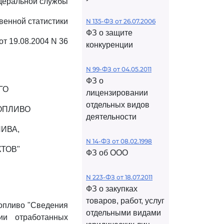
деральной службы
венной статистики
N 135-ФЗ от 26.07.2006
ФЗ о защите
от 19.08.2004 N 36
конкуренции
N 99-ФЗ от 04.05.2011
ФЗ о
ГО
лицензировании
отдельных видов
ОПЛИВО
деятельности
ИВА,
N 14-ФЗ от 08.02.1998
ТОВ"
ФЗ об ООО
N 223-ФЗ от 18.07.2011
ФЗ о закупках
товаров, работ, услуг
топливо "Сведения
отдельными видами
ии отработанных