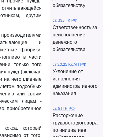
е и прочие нужды
обязательству
е отчитывающейся
отникам, другим
ст. 395 ГК РФ
Ответственность за
неисполнение
производителями
денежного
батывающие и
обязательства
кетные фабрики,
-топливо в части
ении только того
ст 20.25 КоАП РФ
Уклонение от
ких нужд (включая
исполнения
 и на нетопливные
административного
 учетом подсобных
наказания
елению или своим
дическим лицам -
во, приобретенное
ст. 81 ТК РФ
Расторжение
трудового договора
 кокса, который
по инициативе
ависимо от того,