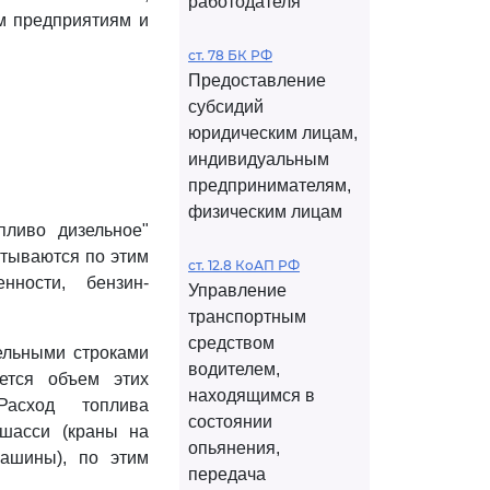
работодателя
им предприятиям и
ст. 78 БК РФ
Предоставление
субсидий
юридическим лицам,
индивидуальным
предпринимателям,
физическим лицам
пливо дизельное"
итываются по этим
ст. 12.8 КоАП РФ
ности, бензин-
Управление
транспортным
средством
ельными строками
водителем,
ется объем этих
находящимся в
Расход топлива
состоянии
шасси (краны на
опьянения,
машины), по этим
передача