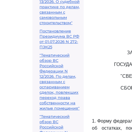
13/2026. О судебной
практике по делам,
связанным с
самовольным
строительством"
Постановление
Президиума ВС РФ
от 01.07.2026 N 272-
ПЭК25
З
"Тематический
обзор ВС
ГОСУД
Российской
Федерации N
"СВ
12/2026. По делам,
связанным с
оспариванием
СБО
сделок, повлекших
переход права
собственности на
жилые помещения"
"Тематический
1. Форму федерал
обзор ВС
Российской
об остатках, п