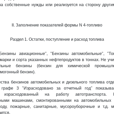
на собственные нужды или реализуется на сторону друг
II. Заполнение показателей формы N 4-топливо
Раздел 1. Остатки, поступление и расход топлива
Бензины авиационные", "Бензины автомобильные", "То
марки и сорта указанных нефтепродуктов в тоннах. Не уч
альные бензины (бензин для химической промышлен
ямогонный бензин).
ества бензинов автомобильных и дизельного топлива отд
графе 3 "Израсходовано за отчетный год" показыва
в, израсходованный на работу автотранспорта. 
нными машинами, смонтированными на автомобильных 
оду, пожарные, санитарные, мусороуборочные и т.д. 
ется.