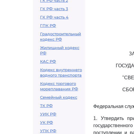
ГК РФ часть 2
ГК РФ часть 3
ГК РФ часть 4
ГПК РФ
Градостроительный
кодекс РФ
Жилищный кодекс
РФ
З
КАС РФ
ГОСУД
Кодекс внутреннего
водного транспорта
"СВ
Кодекс торгового
мореплавания РФ
СБО
Семейный кодекс
ТК РФ
Федеральная служ
УИК РФ
1. Утвердить п
УК РФ
государственно
УПК РФ
поступлении и р