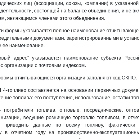
дических лиц (ассоциации, союзы, компании) в указанно
 деятельности, состоящей на балансе объединения, и не в
м, являющимся членами этого объединения.
сти формы указывается полное наименование отчитывающе
чредительными документами, зарегистрированными в устан
ое ее наименование.
овый адрес" указывается наименование субъекта Росси
с организации с почтовым индексом.
формы отчитывающиеся организации заполняют код ОКПО.
 4-топливо составляется на основании первичных докуме
ние топлива: его поступление, использование, остатки топ
- потребители топлива, оптовые, посреднические, оптов
анизации, ведущие розничную торговлю топливом, в отч
 приводить данные по всему топливу, фактически
у в отчетном году на производственно-эксплуатационны