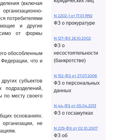
юридических лиц
зделения (включая
 организационно-
N 2202-1 от 17.01.1992
еся потребителями
ФЗ о прокуратуре
жающие и другие
висимо от формы
N 127-ФЗ 26.10.2002
ФЗ о
несостоятельности
 его обособленным
(банкротстве)
 Федерации, что и
N 152-ФЗ от 27.07.2006
других субъектов
ФЗ о персональных
х подразделений,
данных
ы по месту своего
N 44-ФЗ от 05.04.2013
ФЗ о госзакупках
бщих основаниях.
организации, не
N 229-ФЗ от 02.10.2007
зациям.
ФЗ об