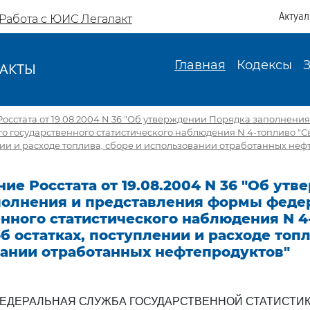
Актуа
Работа с ЮИС Легалакт
Главная
Кодексы
АКТЫ
И
осстата от 19.08.2004 N 36 "Об утверждении Порядка заполнени
о государственного статистического наблюдения N 4-топливо "С
нии и расходе топлива, сборе и использовании отработанных неф
ие Росстата от 19.08.2004 N 36 "Об ут
полнения и представления формы феде
енного статистического наблюдения N 4
б остатках, поступлении и расходе топл
вании отработанных нефтепродуктов"
ЕДЕРАЛЬНАЯ СЛУЖБА ГОСУДАРСТВЕННОЙ СТАТИСТИ