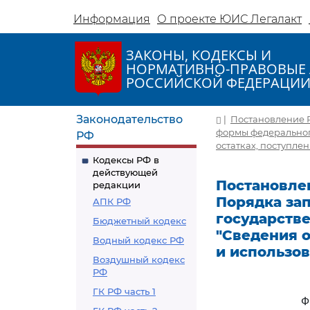
Информация
О проекте ЮИС Легалакт
ЗАКОНЫ, КОДЕКСЫ И
НОРМАТИВНО-ПРАВОВЫЕ 
РОССИЙСКОЙ ФЕДЕРАЦИ
Законодательство
|
Постановление Р
формы федеральног
РФ
остатках, поступле
Кодексы РФ в
действующей
Постановлен
редакции
Порядка за
АПК РФ
государств
Бюджетный кодекс
"Сведения о
Водный кодекс РФ
и использо
Воздушный кодекс
РФ
ГК РФ часть 1
Ф