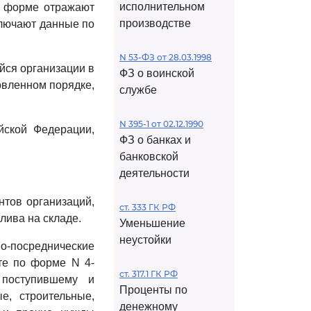
исполнительном
й форме отражают
производстве
ключают данные по
N 53-ФЗ от 28.03.1998
йся организации в
ФЗ о воинской
овленном порядке,
службе
N 395-1 от 02.12.1990
йской Федерации,
ФЗ о банках и
банковской
деятельности
нтов организаций,
ст. 333 ГК РФ
лива на складе.
Уменьшение
неустойки
о-посреднические
ете по форме N 4-
ст. 317.1 ГК РФ
 поступившему и
Проценты по
е, строительные,
денежному