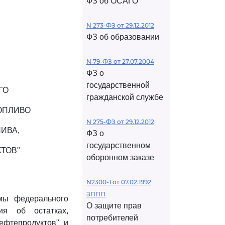
ФЗ об ОСАГО
N 273-ФЗ от 29.12.2012
ФЗ об образовании
N 79-ФЗ от 27.07.2004
ФЗ о
государственной
ГО
гражданской службе
ОПЛИВО
N 275-ФЗ от 29.12.2012
ИВА,
ФЗ о
государственном
ТОВ"
оборонном заказе
N2300-1 от 07.02.1992
ЗППП
мы федерального
О защите прав
ия об остатках,
потребителей
ефтепродуктов" и