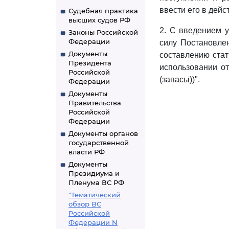
ввести его в дейст
Судебная практика
высших судов РФ
2. С введением 
Законы Российской
Федерации
силу Постановлен
Документы
составлению стат
Президента
использовании о
Российской
(запасы))".
Федерации
Документы
Правительства
Российской
Федерации
Документы органов
государственной
власти РФ
Документы
Президиума и
Пленума ВС РФ
"Тематический
обзор ВС
Российской
Федерации N