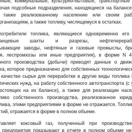
енные, коммунальные, культурно-бытовые, транспортны
лючая подсобные подразделения, находящиеся на баланс
а также реализованному населению или своим раб
ганизациям, а также топливу, числящемуся в остатках.
потребители топлива, являющиеся одновременно его 
сланцевые шахты и разрезы, нефтеперера
тывающие заводы, нефтяные и газовые промыслы, бри
я, леспромхозы или иные предприятия), в форме N 4
нного производства (добычи) приводят данные о движ
ва, которое предназначено для собственных технологичес
 качестве сырья для переработки в другие виды топлива
етических нужд, на работу собственного автотранспорта (с
состоящих на их балансе), а также для реализации нас
ливо собственного производства, реализованное юри
лива, этими предприятиями в форме не отражается. Топли
ятий, отражается в форме в полном объеме.
тавляет коксовый газ, полученный при производстве
е предприятия показывают в отчете в полном объеме нез