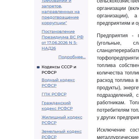
требований и
сельскохозяйств
запретов,
организации (вк
направленных на
организации), 
предотвращение
коррупции"
предприятиям и ор
Постановление
Предприятия - 
Президиума ВС РФ
от 17.06.2026 N 5-
(угольные, 
НАД26
сланцеперераба
Подробнее...
торфопредприяти
топлива собстве
Кодексы СССР и
РСФСР
количества топли
Водный кодекс
расход топлива в
РСФСР
продукты), энерг
ГПК РСФСР
подразделений, 
работникам. Топ
Гражданский
кодекс РСФСР
потребителям топ
Жилищный кодекс
у других предпри
РСФСР
Исключение сос
Земельный кодекс
РСФСР
металлургически