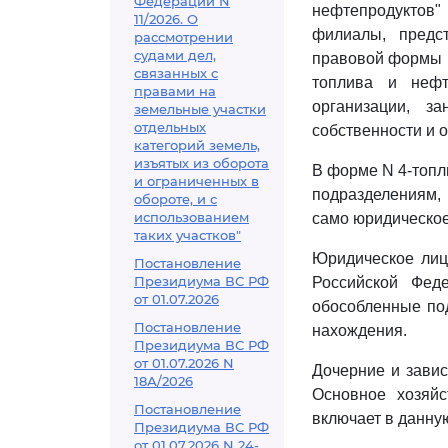
Федерации N
нефтепродуктов" 
11/2026. О
филиалы, предст
рассмотрении
судами дел,
правовой формы (
связанных с
топлива и нефт
правами на
организации, з
земельные участки
отдельных
собственности и 
категорий земель,
изъятых из оборота
В форме N 4-топл
и ограниченных в
подразделениям, 
обороте, и с
использованием
само юридическое
таких участков"
Юридическое лиц
Постановление
Президиума ВС РФ
Российской Феде
от 01.07.2026
обособленные под
Постановление
нахождения.
Президиума ВС РФ
от 01.07.2026 N
Дочерние и зави
18А/2026
Основное хозяй
Постановление
включает в данну
Президиума ВС РФ
от 01.07.2026 N 24-