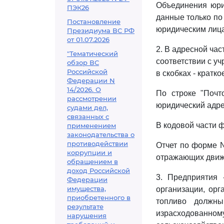
Объединения юри
ПЭК26
данные только по
Постановление
юридическим лица
Президиума ВС РФ
от 01.07.2026
2. В адресной ча
"Тематический
соответствии с у
обзор ВС
Российской
в скобках - кратк
Федерации N
14/2026. О
По строке "Почт
рассмотрении
юридический адре
судами дел,
связанных с
В кодовой части 
применением
законодательства о
противодействии
Отчет по форме N
коррупции и
отражающих движе
обращением в
доход Российской
3. Предприятия 
Федерации
имущества,
организации, орг
приобретенного в
топливо должны
результате
израсходованном
нарушения