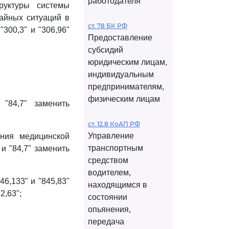
работодателя
уктуры системы
айных ситуаций в
ст. 78 БК РФ
300,3" и "306,96"
Предоставление
;
субсидий
юридическим лицам,
индивидуальным
предпринимателям,
физическим лицам
"84,7" заменить
ст. 12.8 КоАП РФ
Управление
ания медицинской
транспортным
и "84,7" заменить
средством
водителем,
46,133" и "845,83"
находящимся в
2,63";
состоянии
опьянения,
передача