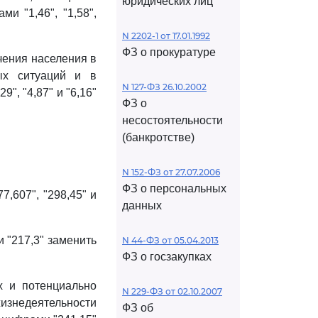
юридических лиц
ми "1,46", "1,58",
N 2202-1 от 17.01.1992
ФЗ о прокуратуре
чения населения в
ых ситуаций и в
N 127-ФЗ 26.10.2002
", "4,87" и "6,16"
ФЗ о
несостоятельности
(банкротстве)
N 152-ФЗ от 27.07.2006
ФЗ о персональных
7,607", "298,45" и
данных
 "217,3" заменить
N 44-ФЗ от 05.04.2013
ФЗ о госзакупках
х и потенциально
N 229-ФЗ от 02.10.2007
изнедеятельности
ФЗ об