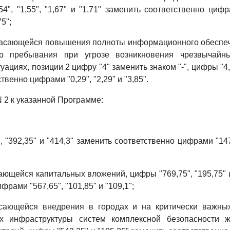
54", "1,55", "1,67" и "1,71" заменить соответственно цифра
75";
 касающейся повышения полноты информационного обеспе
го пребывания при угрозе возникновения чрезвычайн
ациях, позиции 2 цифру "4" заменить знаком "-", цифры "4,29
твенно цифрами "0,29", "2,29" и "3,85".
N 2 к указанной Программе:
 "392,35" и "414,3" заменить соответственно цифрами "147
ающейся капитальных вложений, цифры "769,75", "195,75" и
фрами "567,65", "101,85" и "109,1";
асающейся внедрения в городах и на критически важны
х инфраструктуры систем комплексной безопасности ж