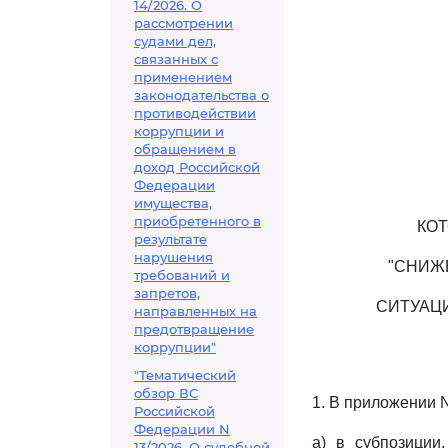
14/2026. О
рассмотрении
судами дел,
связанных с
применением
законодательства о
противодействии
коррупции и
обращением в
доход Российской
Федерации
имущества,
приобретенного в
КО
результате
нарушения
"СНИЖ
требований и
запретов,
СИТУАЦ
направленных на
предотвращение
коррупции"
"Тематический
обзор ВС
1. В приложении 
Российской
Федерации N
а) в субпозиции
13/2026. О судебной