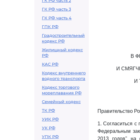
ГК РФ часть 2
ГК РФ часть 3
ГК РФ часть 4
ГПК РФ
Градостроительный
кодекс РФ
Жилищный кодекс
РФ
В 
КАС РФ
И СМЯГЧ
Кодекс внутреннего
водного транспорта
И
Кодекс торгового
мореплавания РФ
Семейный кодекс
ТК РФ
Правительство Ро
УИК РФ
1. Согласиться с
УК РФ
Федеральным зак
УПК РФ
2013 годов" на