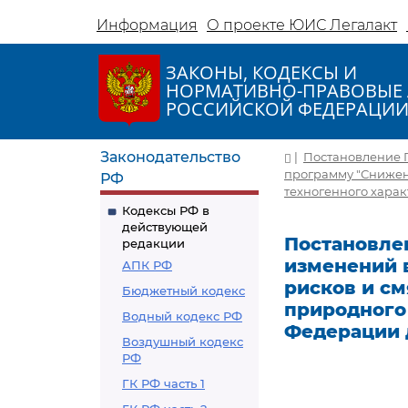
Информация
О проекте ЮИС Легалакт
ЗАКОНЫ, КОДЕКСЫ И
НОРМАТИВНО-ПРАВОВЫЕ 
РОССИЙСКОЙ ФЕДЕРАЦИ
Законодательство
|
Постановление П
программу "Снижен
РФ
техногенного харак
Кодексы РФ в
действующей
Постановлен
редакции
изменений 
АПК РФ
рисков и с
Бюджетный кодекс
природного 
Водный кодекс РФ
Федерации д
Воздушный кодекс
РФ
ГК РФ часть 1