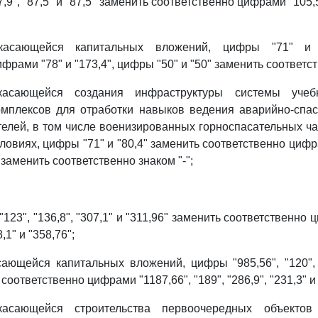
,9", "87,5" и "87,5" заменить соответственно цифрами "105,5"
касающейся капитальных вложений, цифры "71" и 
фрами "78" и "173,4", цифры "50" и "50" заменить соответст
касающейся создания инфраструктуры системы учебн
мплексов для отработки навыков ведения аварийно-спас
телей, в том числе военизированных горноспасательных ча
овиях, цифры "71" и "80,4" заменить соответственно цифра
 заменить соответственно знаком "-";
"123", "136,8", "307,1" и "311,96" заменить соответственно 
8,1" и "358,76";
сающейся капитальных вложений, цифры "985,56", "120", "
соответственно цифрами "1187,66", "189", "286,9", "231,3" и 
касающейся строительства первоочередных объектов 