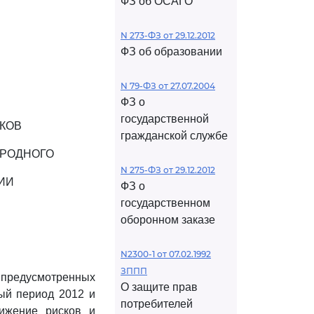
ФЗ об ОСАГО
N 273-ФЗ от 29.12.2012
ФЗ об образовании
N 79-ФЗ от 27.07.2004
ФЗ о
государственной
КОВ
гражданской службе
ИРОДНОГО
N 275-ФЗ от 29.12.2012
ИИ
ФЗ о
государственном
оборонном заказе
N2300-1 от 07.02.1992
ЗППП
, предусмотренных
О защите прав
ый период 2012 и
потребителей
жение рисков и