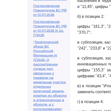
населения и терри
Постановление
и "11,45", цифры "
Президиума ВС РФ
от 01.07.2026
б) в позиции 2:
Постановление
Президиума ВС РФ
цифры "161,3", "2
от 01.07.2026 N 24-
"370,7";
ПЭК26
"Тематический
в субпозиции, ка
обзор ВС
"242", "233,8" и "
Российской
Федерации N
в субпозиции, к
11/2026. О
инновационных те
рассмотрении
судами дел,
цифры "155,3" за
связанных с
цифрами "43,4", "4
правами на
земельные участки
в) в позиции "Ито
отдельных
категорий земель,
заменить соответс
изъятых из оборота
и ограниченных в
г) в позиции 4:
обороте, и с
использованием