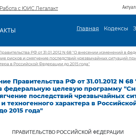
Актуа
Работа с ЮИС Легалакт
Главная
Кодексы
АКТЫ
И
равительства РФ от 31.01.2012 N 68 "О внесении изменений в ф
ие рисков и смягчение последствий чрезвычайных ситуаций пр
тера в Российской Федерации до 2015 года"
ие Правительства РФ от 31.01.2012 N 68
в федеральную целевую программу "С
мягчение последствий чрезвычайных си
и техногенного характера в Российско
о 2015 года"
ПРАВИТЕЛЬСТВО РОССИЙСКОЙ ФЕДЕРАЦИИ