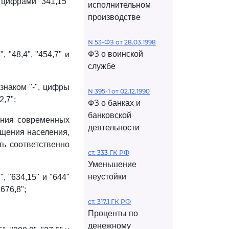
 цифрами "341,15"
исполнительном
производстве
N 53-ФЗ от 28.03.1998
ФЗ о воинской
 "48,4", "454,7" и
службе
знаком "-", цифры
N 395-1 от 02.12.1990
2,7";
ФЗ о банках и
банковской
ения современных
деятельности
ещения населения,
ть соответственно
ст. 333 ГК РФ
Уменьшение
неустойки
, "634,15" и "644"
676,8";
ст. 317.1 ГК РФ
Проценты по
денежному