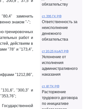
, "200,9", "37,5" и
обязательству
"80,4" заменить
ст. 395 ГК РФ
Ответственность за
венно знаком "-";
неисполнение
о-тренировочных
денежного
ательных работ и
обязательства
стей, действиям в
ми "78" и "173,4",
ст 20.25 КоАП РФ
Уклонение от
исполнения
административного
наказания
цифрами "1212,86",
ст. 81 ТК РФ
131,6", "300,3" и
Расторжение
"353,76";
трудового договора
по инициативе
Государственной