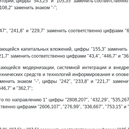
торий, цифры "543,25" и "105,35" заменить соответственно
108,2" заменить знаком "-";
47", "241,8" и "229,7" заменить соответственно цифрами "6",
сающейся капитальных вложений, цифры "155,3" заменить 
221,7" заменить соответственно цифрами "43,4", "446,7" и "36
асающейся модернизации, системной интеграции и внедр
хнических средств и технологий информирования и опов
менить знаком "-", цифры "242", "233,8" и "221,7" замени
46,7" и "362,7";
го по направлению 1" цифры "2808,207", "432,29", "535,267"
твенно цифрами "2606,107", "276,99", "336,667", "753,15" и "