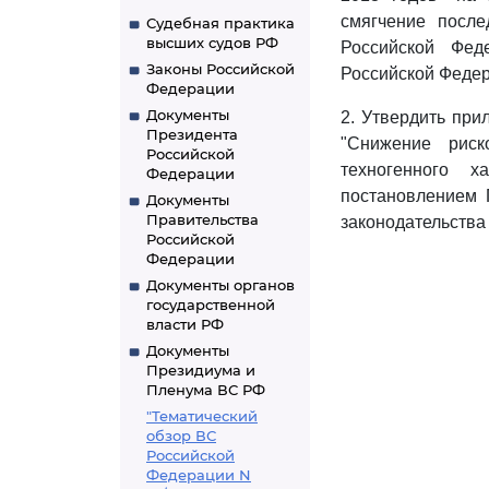
смягчение после
Судебная практика
высших судов РФ
Российской Фед
Законы Российской
Российской Федера
Федерации
Документы
2. Утвердить пр
Президента
"Снижение риск
Российской
техногенного 
Федерации
постановлением 
Документы
Правительства
законодательства 
Российской
Федерации
Документы органов
государственной
власти РФ
Документы
Президиума и
Пленума ВС РФ
"Тематический
обзор ВС
Российской
Федерации N