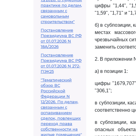
практике по делам,
цифры "1,44", "1,
связанным с
"1,59", "1,71" и "1,
самовольным
строительством"
б) в субпозиции,
Постановление
местах массово
Президиума ВС РФ
чрезвычайных ситу
от 01.07.2026 N
18А/2026
заменить соответс
Постановление
2. В приложении 
Президиума ВС РФ
от 01.07.2026 N 272-
а) в позиции 1:
ПЭК25
"Тематический
цифры "1679,707",
обзор ВС
"306,1";
Российской
Федерации N
12/2026. По делам,
в субпозиции, кас
связанным с
соответственно ци
оспариванием
сделок, повлекших
в субпозиции, к
переход права
собственности на
опасных объекта
жилые помещения"