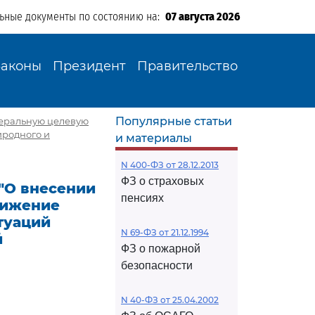
льные документы по состоянию на:
07 августа 2026
Законы
Президент
Правительство
Популярные статьи
едеральную целевую
иродного и
и материалы
N 400-ФЗ от 28.12.2013
ФЗ о страховых
 "О внесении
пенсиях
нижение
туаций
N 69-ФЗ от 21.12.1994
й
ФЗ о пожарной
безопасности
N 40-ФЗ от 25.04.2002