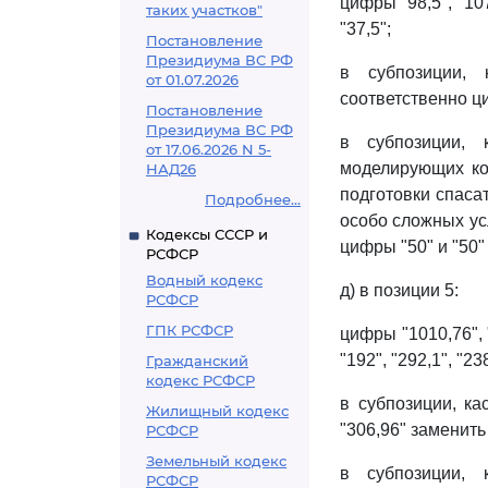
цифры "98,5", "107
таких участков"
"37,5";
Постановление
Президиума ВС РФ
в субпозиции, 
от 01.07.2026
соответственно ци
Постановление
Президиума ВС РФ
в субпозиции, 
от 17.06.2026 N 5-
моделирующих ко
НАД26
подготовки спаса
Подробнее...
особо сложных усл
Кодексы СССР и
цифры "50" и "50"
РСФСР
Водный кодекс
д) в позиции 5:
РСФСР
ГПК РСФСР
цифры "1010,76", 
"192", "292,1", "23
Гражданский
кодекс РСФСР
в субпозиции, ка
Жилищный кодекс
"306,96" заменить 
РСФСР
Земельный кодекс
в субпозиции, 
РСФСР