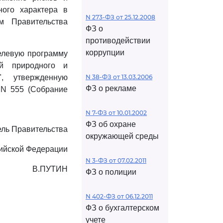
ного характера в
N 273-ФЗ от 25.12.2008
м Правительства
ФЗ о
противодействии
коррупции
елевую программу
ий природного и
, утвержденную
N 38-ФЗ от 13.03.2006
ФЗ о рекламе
 N 555 (Собрание
N 7-ФЗ от 10.01.2002
ФЗ об охране
ль Правительства
окружающей среды
ийской Федерации
N 3-ФЗ от 07.02.2011
В.ПУТИН
ФЗ о полиции
N 402-ФЗ от 06.12.2011
ФЗ о бухгалтерском
учете