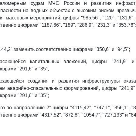
маломерным судам МЧС России и развития инфрастр
опасности на водных объектах с высоким риском чрезвыч
 массовых мероприятий, цифры "985,56", "120", "131,6", "
венно цифрами "1187,66", "189", "286,9", "231,3" и "353,76"
144,2" заменить соответственно цифрами "350,6" и "94,5";
касающейся капитальных вложений, цифры "241,9" и 
фрами "291,6" и "35";
асающейся создания и развития инфраструктуры оказ
м аварийно-спасательных формирований, цифры "241,9" 
фрами "291,6" и "35";
го по направлению 2" цифры "4115,42", "747,1", "856,1", "8
венно цифрами "4317,52", "872,8", "1054,7", "727,133" и "84