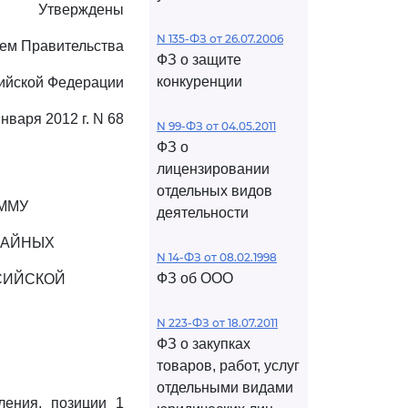
Утверждены
N 135-ФЗ от 26.07.2006
ем Правительства
ФЗ о защите
конкуренции
ийской Федерации
января 2012 г. N 68
N 99-ФЗ от 04.05.2011
ФЗ о
лицензировании
отдельных видов
ММУ
деятельности
ЧАЙНЫХ
N 14-ФЗ от 08.02.1998
ФЗ об ООО
СИЙСКОЙ
N 223-ФЗ от 18.07.2011
ФЗ о закупках
товаров, работ, услуг
отдельными видами
ления, позиции 1