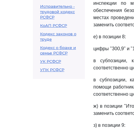
инспекции по 
Исправительно -
обеспечения без
трудовой кодекс
РСФСР
местах проведения
заменить соответст
КоАП РСФСР
Кодекс законов о
е) в позиции 8:
труде
Кодекс о браке и
цифры "300,9" и "
семье РСФСР
в субпозиции, 
УК РСФСР
соответственно ци
УПК РСФСР
в субпозиции, к
помощи работника
соответственно ци
ж) в позиции "Ито
заменить соответст
з) в позиции 9: