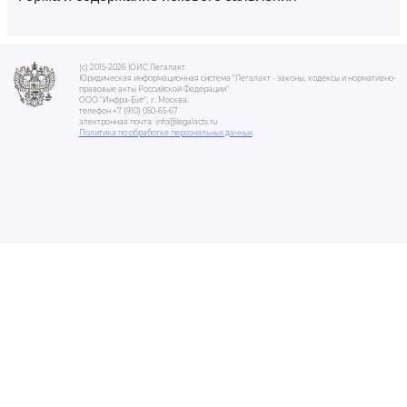
(c) 2015-2026 ЮИС Легалакт
Юридическая информационная система "Легалакт - законы, кодексы и нормативно-
правовые акты Российской Федерации"
ООО "Инфра-Бит", г. Москва.
телефон +7 (910) 050-65-67
электронная почта: info@legalacts.ru
Политика по обработке персональных данных