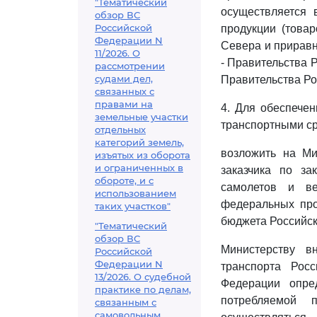
"Тематический
осуществляется 
обзор ВС
Российской
продукции (това
Федерации N
Севера и приравн
11/2026. О
- Правительства Р
рассмотрении
судами дел,
Правительства Рос
связанных с
правами на
4. Для обеспече
земельные участки
транспортными ср
отдельных
категорий земель,
возложить на Ми
изъятых из оборота
и ограниченных в
заказчика по за
обороте, и с
самолетов и ве
использованием
федеральных про
таких участков"
бюджета Российс
"Тематический
обзор ВС
Министерству в
Российской
Федерации N
транспорта Рос
13/2026. О судебной
Федерации опре
практике по делам,
потребляемой 
связанным с
самовольным