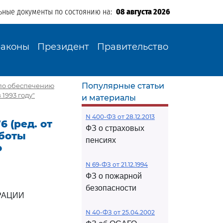
ьные документы по состоянию на:
08 августа 2026
Законы
Президент
Правительство
Популярные статьи
х по обеспечению
1993 году"
и материалы
N 400-ФЗ от 28.12.2013
 (ред. от
ФЗ о страховых
аботы
пенсиях
о
N 69-ФЗ от 21.12.1994
ФЗ о пожарной
безопасности
РАЦИИ
N 40-ФЗ от 25.04.2002