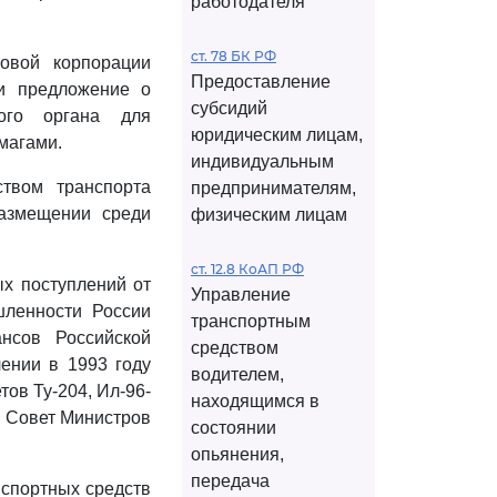
работодателя
ст. 78 БК РФ
овой корпорации
Предоставление
ии предложение о
субсидий
ого органа для
юридическим лицам,
магами.
индивидуальным
твом транспорта
предпринимателям,
размещении среди
физическим лицам
ст. 12.8 КоАП РФ
х поступлений от
Управление
шленности России
транспортным
нсов Российской
средством
ении в 1993 году
водителем,
ов Ту-204, Ил-96-
находящимся в
в Совет Министров
состоянии
опьянения,
передача
нспортных средств