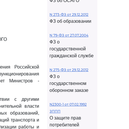
ФЗ об ОСАГО
N 273-ФЗ от 29.12.2012
ФЗ об образовании
N 79-ФЗ от 27.07.2004
ОГО
ФЗ о
государственной
гражданской службе
ения Российской
N 275-ФЗ от 29.12.2012
ункционирования
ФЗ о
вет Министров -
государственном
оборонном заказе
ствии с другими
N2300-1 от 07.02.1992
нительной власти
ЗППП
ных образований,
О защите прав
аций транспорта и
потребителей
лизации работы и