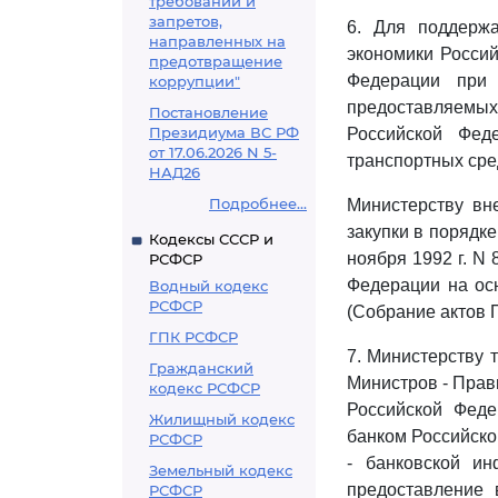
требований и
запретов,
6. Для поддержа
направленных на
экономики Россий
предотвращение
Федерации при 
коррупции"
предоставляемых 
Постановление
Президиума ВС РФ
Российской Фед
от 17.06.2026 N 5-
транспортных сред
НАД26
Подробнее...
Министерству вн
закупки в порядк
Кодексы СССР и
ноября 1992 г. N
РСФСР
Федерации на ос
Водный кодекс
РСФСР
(Собрание актов П
ГПК РСФСР
7. Министерству 
Гражданский
Министров - Прав
кодекс РСФСР
Российской Фед
Жилищный кодекс
банком Российск
РСФСР
- банковской ин
Земельный кодекс
предоставление 
РСФСР