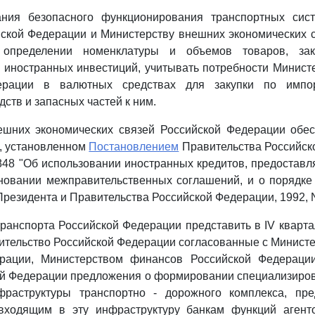
ния безопасного функционирования транспортных сис
ской Федерации и Министерству внешних экономических 
определении номенклатуры и объемов товаров, за
иностранных инвестиций, учитывать потребности Минист
ерации в валютных средствах для закупки по импо
ств и запасных частей к ним.
ешних экономических связей Российской Федерации обес
е, установленном
Постановлением
Правительства Российск
 848 "Об использовании иностранных кредитов, предостав
новании межправительственных соглашений, и о порядке 
резидента и Правительства Российской Федерации, 1992, N 1
транспорта Российской Федерации представить в IV квартал
ительство Российской Федерации согласованные с Минист
ерации, Министерством финансов Российской Федераци
ой Федерации предложения о формировании специализиро
фраструктуры транспортно - дорожного комплекса, пр
входящим в эту инфраструктуру банкам функций агент