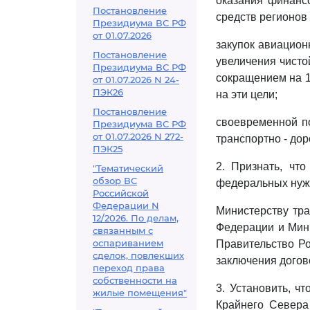
оказания финансо
Постановление
средств регионов
Президиума ВС РФ
от 01.07.2026
закупок авиацион
Постановление
увеличения чисто
Президиума ВС РФ
сокращением на 1
от 01.07.2026 N 24-
ПЭК26
на эти цели;
Постановление
своевременной по
Президиума ВС РФ
от 01.07.2026 N 272-
транспортно - до
ПЭК25
2. Признать, чт
"Тематический
обзор ВС
федеральных нужд
Российской
Федерации N
Министерству тра
12/2026. По делам,
Федерации и Мини
связанным с
оспариванием
Правительство Р
сделок, повлекших
заключения догов
переход права
собственности на
3. Установить, ч
жилые помещения"
Крайнего Севера