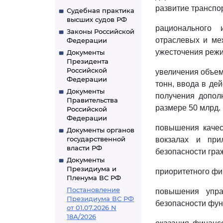
развитие транспор
Судебная практика
высших судов РФ
рационального 
Законы Российской
отраслевых и ме
Федерации
ужесточения режи
Документы
Президента
Российской
увеличения объем
Федерации
тонн, ввода в де
Документы
получения допол
Правительства
размере 50 млрд. 
Российской
Федерации
повышения качес
Документы органов
государственной
вокзалах и при
власти РФ
безопасности гра
Документы
Президиума и
приоритетного фи
Пленума ВС РФ
Постановление
повышения упра
Президиума ВС РФ
безопасности фун
от 01.07.2026 N
18А/2026