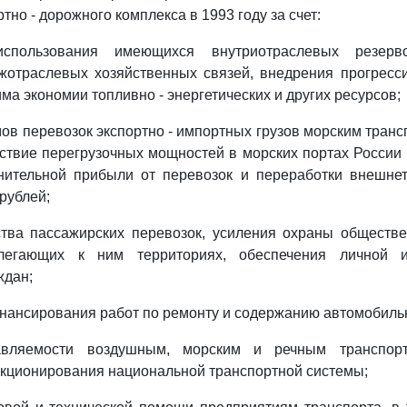
тно - дорожного комплекса в 1993 году за счет:
использования имеющихся внутриотраслевых резерв
жотраслевых хозяйственных связей, внедрения прогресси
ма экономии топливно - энергетических и других ресурсов;
ов перевозок экспортно - импортных грузов морским трансп
йствие перегрузочных мощностей в морских портах России н
нительной прибыли от перевозок и переработки внешнет
рублей;
тва пассажирских перевозок, усиления охраны обществе
легающих к ним территориях, обеспечения личной 
ждан;
нансирования работ по ремонту и содержанию автомобиль
вляемости воздушным, морским и речным транспорт
кционирования национальной транспортной системы;