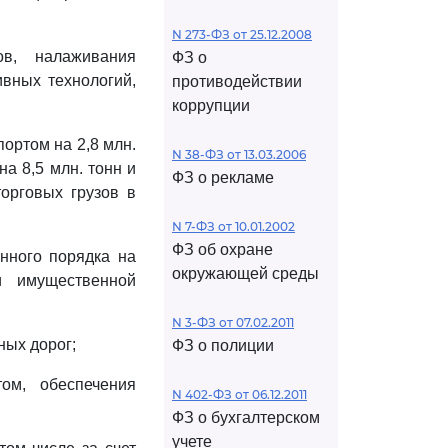
N 273-ФЗ от 25.12.2008
ов, налаживания
ФЗ о
вных технологий,
противодействии
коррупции
ортом на 2,8 млн.
N 38-ФЗ от 13.03.2006
а 8,5 млн. тонн и
ФЗ о рекламе
орговых грузов в
N 7-ФЗ от 10.01.2002
ФЗ об охране
нного порядка на
окружающей среды
и имущественной
N 3-ФЗ от 07.02.2011
ных дорог;
ФЗ о полиции
ом, обеспечения
N 402-ФЗ от 06.12.2011
ФЗ о бухгалтерском
учете