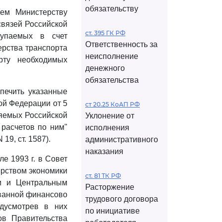
обязательству
тем Министерству
связей Российской
ст. 395 ГК РФ
купаемых в счет
Ответственность за
ерства транспорта
неисполнение
рту необходимых
денежного
обязательства
печить указанные
ой Федерации от 5
ст 20.25 КоАП РФ
ляемых Российской
Уклонение от
расчетов по ним"
исполнения
9, ст. 1587).
административного
наказания
е 1993 г. в Совет
ерством экономики
ст. 81 ТК РФ
и и Центральным
Расторжение
ванной финансово
трудового договора
едусмотрев в них
по инициативе
ов Правительства