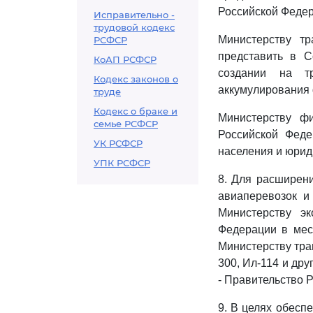
Российской Федер
Исправительно -
трудовой кодекс
Министерству т
РСФСР
представить в С
КоАП РСФСР
создании на т
Кодекс законов о
аккумулирования 
труде
Кодекс о браке и
Министерству ф
семье РСФСР
Российской Феде
УК РСФСР
населения и юрид
УПК РСФСР
8. Для расширен
авиаперевозок и
Министерству э
Федерации в мес
Министерству тра
300, Ил-114 и др
- Правительство 
9. В целях обесп