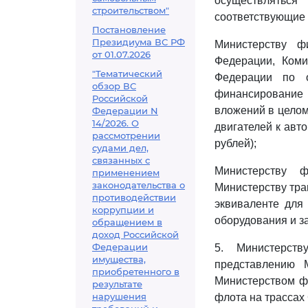
осуществляться
строительством"
соответствующие 
Постановление
Президиума ВС РФ
Министерству ф
от 01.07.2026
Федерации, Коми
"Тематический
Федерации по 
обзор ВС
финансирование
Российской
вложений в целом
Федерации N
14/2026. О
двигателей к авто
рассмотрении
рублей);
судами дел,
связанных с
Министерству 
применением
законодательства о
Министерству тра
противодействии
эквиваленте для
коррупции и
оборудования и з
обращением в
доход Российской
Федерации
5. Министерст
имущества,
представлению 
приобретенного в
Министерством ф
результате
нарушения
флота на трассах