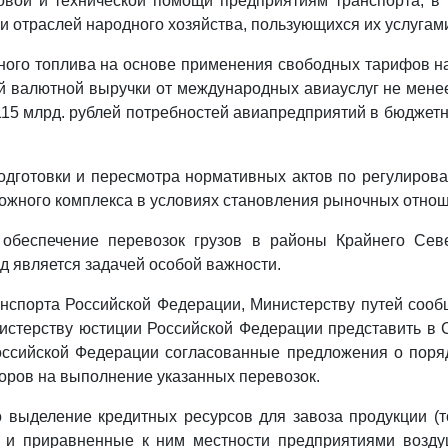
вой и технической помощи предприятиям транспорта, в 
 и отраслей народного хозяйства, пользующихся их услугам
ного топлива на основе применения свободных тарифов н
й валютной выручки от международных авиауслуг не менее
15 млрд. рублей потребностей авиапредприятий в бюджет
дготовки и пересмотра нормативных актов по регулиров
рожного комплекса в условиях становления рыночных отно
о обеспечение перевозок грузов в районы Крайнего Сев
 является задачей особой важности.
нспорта Российской Федерации, Министерству путей соо
стерству юстиции Российской Федерации представить в 
оссийской Федерации согласованные предложения о поряд
оров на выполнение указанных перевозок.
то выделение кредитных ресурсов для завоза продукции (
 и приравненные к ним местности предприятиями возду