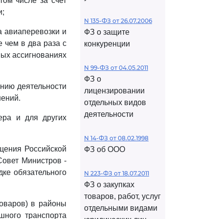
том числе за счет
и;
N 135-ФЗ от 26.07.2006
а авиаперевозки и
ФЗ о защите
 чем в два раза с
конкуренции
ных ассигнованиях
N 99-ФЗ от 04.05.2011
ФЗ о
анию деятельности
лицензировании
шений.
отдельных видов
деятельности
ера и для других
N 14-ФЗ от 08.02.1998
бщения Российской
ФЗ об ООО
Совет Министров -
ке обязательного
N 223-ФЗ от 18.07.2011
ФЗ о закупках
товаров, работ, услуг
товаров) в районы
отдельными видами
шного транспорта