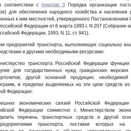
в соответствии с
пунктом 3
Порядка организации пост
ров) для обеспечения народного хозяйства и населения 
енных к ним местностей, утвержденного Постановлением
оссийской Федерации от 6 марта 1993 г. N 207 (Собрание а
сийской Федерации, 1993, N 11, ст. 941).
ния предприятий транспорта, выполняющих социально зна
едствами и другими необходимыми ресурсами:
нистерство транспорта Российской Федерации функции 
купке для государственных нужд гражданских морских
ртолетов, другой основной продукции, необходимой
грамм, в пределах выделяемых на эти цели средств из 
кой Федерации;
нешних экономических связей Российской Федерации
сийской Федерации совместно с Министерством эконо
делить перечень транспортных средств и другой осно
предприятиями транспорта, поставки которых на 