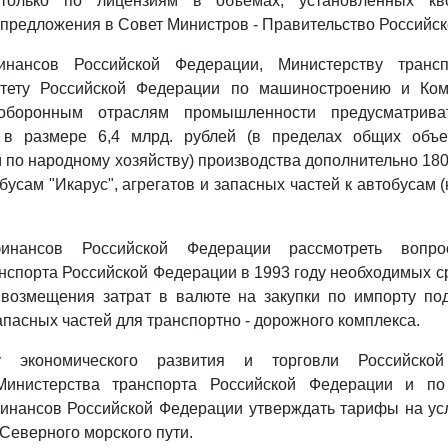
 только по лицензиям в объемах, установленных кв
предложения в Совет Министров - Правительство Российс
инансов Российской Федерации, Министерству трансп
тету Российской Федерации по машиностроению и Ком
оборонным отраслям промышленности предусматрива
 в размере 6,4 млрд. рублей (в пределах общих объе
 по народному хозяйству) производства дополнительно 180
бусам "Икарус", агрегатов и запасных частей к автобусам 
финансов Российской Федерации рассмотреть вопр
нспорта Российской Федерации в 1993 году необходимых с
 возмещения затрат в валюте на закупки по импорту под
апасных частей для транспортно - дорожного комплекса.
ву экономического развития и торговли Российско
Министерства транспорта Российской Федерации и по
инансов Российской Федерации утверждать тарифы на усл
 Северного морского пути.