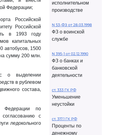
отами, и внести
исполнительном
кой Федерации;
производстве
орта Российской
N 53-ФЗ от 28.03.1998
итету Российской
ФЗ о воинской
ть в 1993 году
службе
мов капитальных
0 автобусов, 1500
N 395-1 от 02.12.1990
(на сумму 200 млн.
ФЗ о банках и
банковской
ос о выделении
деятельности
редств в рублевом
вижного состава,
ст. 333 ГК РФ
Уменьшение
неустойки
й Федерации по
 согласованию с
ст. 317.1 ГК РФ
уги ледокольного
Проценты по
денежному