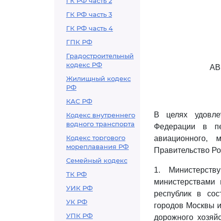
ГК РФ часть 2
ГК РФ часть 3
ГК РФ часть 4
ГПК РФ
Градостроительный
кодекс РФ
АВ
Жилищный кодекс
РФ
КАС РФ
В целях удовле
Кодекс внутреннего
водного транспорта
Федерации в пе
Кодекс торгового
авиационного, 
мореплавания РФ
Правительство Ро
Семейный кодекс
1. Министерств
ТК РФ
министерствами 
УИК РФ
республик в сос
УК РФ
городов Москвы и
УПК РФ
дорожного хозяй