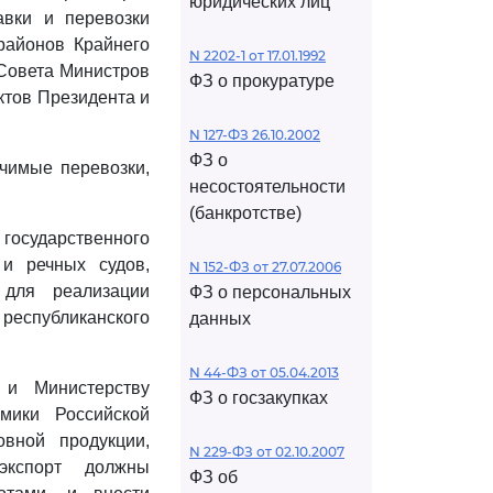
юридических лиц
авки и перевозки
районов Крайнего
N 2202-1 от 17.01.1992
 Совета Министров
ФЗ о прокуратуре
ктов Президента и
N 127-ФЗ 26.10.2002
ФЗ о
чимые перевозки,
несостоятельности
(банкротстве)
государственного
 и речных судов,
N 152-ФЗ от 27.07.2006
 для реализации
ФЗ о персональных
республиканского
данных
N 44-ФЗ от 05.04.2013
 и Министерству
ФЗ о госзакупках
мики Российской
вной продукции,
N 229-ФЗ от 02.10.2007
экспорт должны
ФЗ об