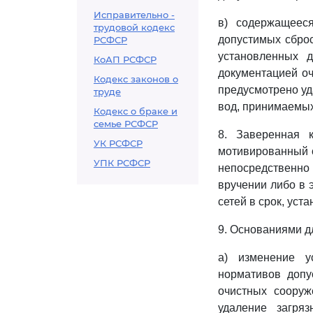
Исправительно -
в) содержащеес
трудовой кодекс
допустимых сбро
РСФСР
установленных д
КоАП РСФСР
документацией оч
Кодекс законов о
предусмотрено уд
труде
вод, принимаемых
Кодекс о браке и
семье РСФСР
8. Заверенная 
УК РСФСР
мотивированный о
УПК РСФСР
непосредственно
вручении либо в
сетей в срок, ус
9. Основаниями д
а) изменение у
нормативов допу
очистных сооруж
удаление загря