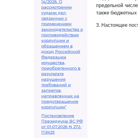
14/2026. О
предельной числе
рассмотрении
судами дел,
также бюджетных 
связанных с
применением
3. Настоящее пост
законодательства о
противодействии
коррупции и
обращением в
доход Российской
Федерации
имущества,
приобретенного в
результате
нарушения
требований и
запретов,
направленных на
предотвращение
коррупции"
Постановление
Президиума ВС РФ
от 01.07.2026 N 272-
ПЭК25