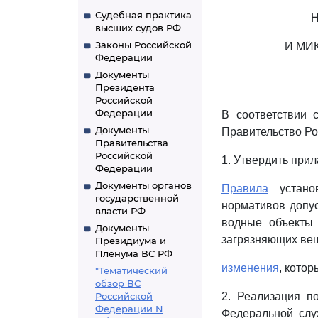
Судебная практика
высших судов РФ
Законы Российской
И МИ
Федерации
Документы
Президента
Российской
Федерации
В соответствии
Документы
Правительство Ро
Правительства
Российской
1. Утвердить при
Федерации
Документы органов
Правила
установ
государственной
нормативов допу
власти РФ
водные объекты
Документы
загрязняющих вещ
Президиума и
Пленума ВС РФ
изменения
, кото
"Тематический
обзор ВС
Российской
2. Реализация п
Федерации N
Федеральной слу