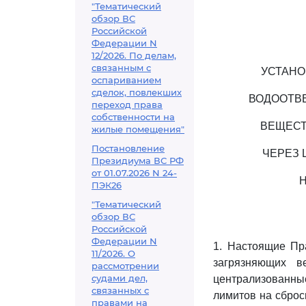
"Тематический
обзор ВС
Российской
Федерации N
12/2026. По делам,
связанным с
УСТАНО
оспариванием
сделок, повлекших
ВОДООТВ
переход права
собственности на
ВЕЩЕСТ
жилые помещения"
Постановление
ЧЕРЕЗ 
Президиума ВС РФ
от 01.07.2026 N 24-
ПЭК26
"Тематический
обзор ВС
Российской
Федерации N
1. Настоящие Пр
11/2026. О
загрязняющих в
рассмотрении
судами дел,
централизованн
связанных с
лимитов на сброс
правами на