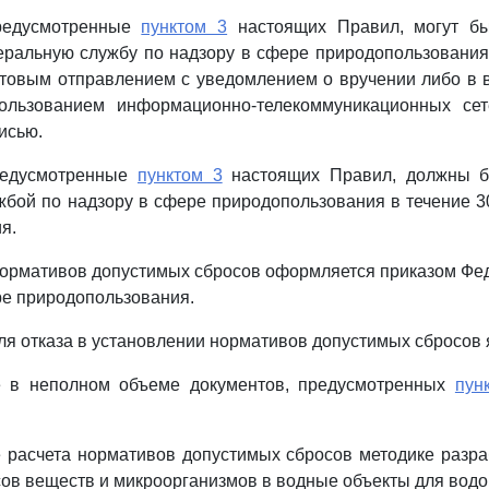
предусмотренные
пунктом 3
настоящих Правил, могут бы
еральную службу по надзору в сфере природопользования
товым отправлением с уведомлением о вручении либо в 
ользованием информационно-телекоммуникационных сет
исью.
редусмотренные
пунктом 3
настоящих Правил, должны б
бой по надзору в сфере природопользования в течение 3
я.
нормативов допустимых сбросов оформляется приказом Ф
ре природопользования.
ля отказа в установлении нормативов допустимых сбросов 
е в неполном объеме документов, предусмотренных
пун
е расчета нормативов допустимых сбросов методике разр
ов веществ и микроорганизмов в водные объекты для водо