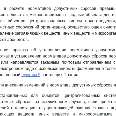
я в расчете нормативов допустимых сбросов превыш
сов веществ и микроорганизмов в водные объекты для во
ля объектов централизованных систем водоотведения
истных сооружений организации, осуществляющей очистк
аление загрязняющих веществ, иных веществ и микроорга
 от абонентов.
копия приказа об установлении нормативов допустим
тказ в установлении нормативов допустимых сбросов пе
 или направляются заказным почтовым отправлением 
 электронном виде с использованием информационно-теле
тановленный
пунктом 5
настоящих Правил.
ля внесения изменений в нормативы допустимых сбросов 
становленных для объектов централизованных систе
стимых сбросов, за исключением случаев, если проектн
ений организации, осуществляющей очистку сточных во
зняющих веществ, иных веществ и микроорганизмов 