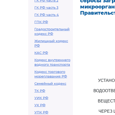
сбросы заг
ГК РФ часть 2
микроорган
ГК РФ часть 3
Правительс
ГК РФ часть 4
ГПК РФ
Градостроительный
кодекс РФ
Жилищный кодекс
РФ
КАС РФ
Кодекс внутреннего
водного транспорта
Кодекс торгового
мореплавания РФ
УСТАНО
Семейный кодекс
ТК РФ
ВОДООТВ
УИК РФ
ВЕЩЕСТ
УК РФ
ЧЕРЕЗ 
УПК РФ