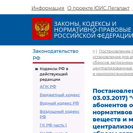
Информация
О проекте ЮИС Легалакт
ЗАКОНЫ, КОДЕКСЫ И
НОРМАТИВНО-ПРАВОВЫЕ 
РОССИЙСКОЙ ФЕДЕРАЦИ
Законодательство
|
Постановление Пр
установления для 
РФ
сбросов загрязняю
централизованные 
Кодексы РФ в
и микроорганизмов
действующей
редакции
АПК РФ
Постановлен
Бюджетный кодекс
03.03.2017)
Водный кодекс РФ
абонентов 
нормативов
Воздушный кодекс
РФ
веществ и 
ГК РФ часть 1
централизо