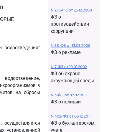
В
N 273-ФЗ от 25.12.2008
ФЗ о
ТОРЫЕ
противодействии
коррупции
N 38-ФЗ от 13.03.2006
и водоотведении"
ФЗ о рекламе
N 7-ФЗ от 10.01.2002
ФЗ об охране
 водоотведение,
окружающей среды
икроорганизмов в
митов на сбросы
N 3-ФЗ от 07.02.2011
ФЗ о полиции
N 402-ФЗ от 06.12.2011
, осуществляется
ФЗ о бухгалтерском
ах установленной
учете