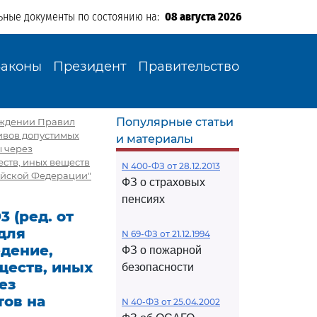
ьные документы по состоянию на:
08 августа 2026
Законы
Президент
Правительство
Популярные статьи
ерждении Правил
ивов допустимых
и материалы
ы через
ств, иных веществ
N 400-ФЗ от 28.12.2013
ийской Федерации"
ФЗ о страховых
пенсиях
 (ред. от
для
N 69-ФЗ от 21.12.1994
дение,
ФЗ о пожарной
ществ, иных
безопасности
ез
тов на
N 40-ФЗ от 25.04.2002