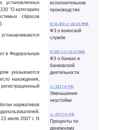
е, установленных
исполнительном
230 "О категориях
производстве
устимых сбросов
).
N 53-ФЗ от 28.03.1998
ФЗ о воинской
 устанавливаются
службе
N 395-1 от 02.12.1990
яют в Федеральную
ФЗ о банках и
банковской
ором указываются
деятельности
есто нахождения,
 регистрационный
ст. 333 ГК РФ
Уменьшение
неустойки
аботки нормативов
допользователей,
ст. 317.1 ГК РФ
23 июля 2007 г. N
Проценты по
денежному