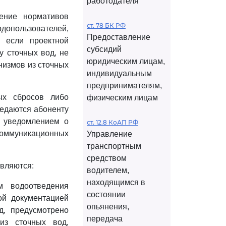
работодателя
ение нормативов
ст. 78 БК РФ
допользователей,
Предоставление
, если проектной
субсидий
у сточных вод, не
юридическим лицам,
низмов из сточных
индивидуальным
предпринимателям,
ых сбросов либо
физическим лицам
редаются абоненту
с уведомлением о
ст. 12.8 КоАП РФ
коммуникационных
Управление
транспортным
средством
являются:
водителем,
находящимся в
м водоотведения
состоянии
ой документацией
опьянения,
д, предусмотрено
передача
из сточных вод,