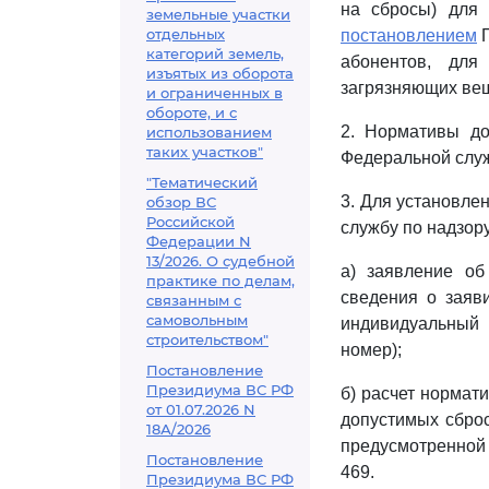
на сбросы) для 
земельные участки
отдельных
постановлением
П
категорий земель,
абонентов, для
изъятых из оборота
загрязняющих вещ
и ограниченных в
обороте, и с
2. Нормативы до
использованием
таких участков"
Федеральной служ
"Тематический
3. Для установле
обзор ВС
Российской
службу по надзор
Федерации N
13/2026. О судебной
а) заявление об
практике по делам,
сведения о заяв
связанным с
самовольным
индивидуальный 
строительством"
номер);
Постановление
Президиума ВС РФ
б) расчет нормат
от 01.07.2026 N
допустимых сбро
18А/2026
предусмотренно
Постановление
469.
Президиума ВС РФ