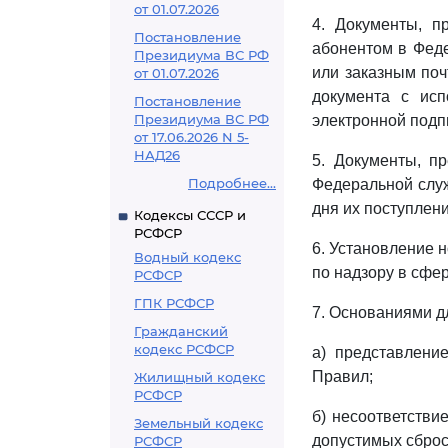
от 01.07.2026
4. Документы, 
Постановление
абонентом в Фед
Президиума ВС РФ
или заказным поч
от 01.07.2026
документа с исп
Постановление
Президиума ВС РФ
электронной подп
от 17.06.2026 N 5-
НАД26
5. Документы, п
Подробнее...
Федеральной служ
дня их поступлени
Кодексы СССР и
РСФСР
6. Установление 
Водный кодекс
по надзору в сфе
РСФСР
ГПК РСФСР
7. Основаниями д
Гражданский
кодекс РСФСР
а) представлени
Правил;
Жилищный кодекс
РСФСР
б) несоответстви
Земельный кодекс
допустимых сброс
РСФСР