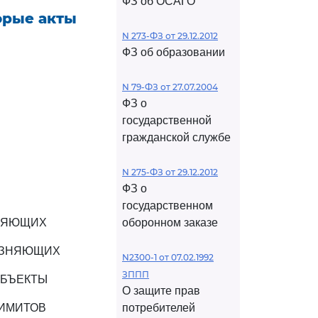
ФЗ об ОСАГО
орые акты
N 273-ФЗ от 29.12.2012
ФЗ об образовании
N 79-ФЗ от 27.07.2004
ФЗ о
государственной
гражданской службе
N 275-ФЗ от 29.12.2012
ФЗ о
государственном
ВЛЯЮЩИХ
оборонном заказе
ЯЗНЯЮЩИХ
N2300-1 от 07.02.1992
ЗППП
ОБЪЕКТЫ
О защите прав
ЛИМИТОВ
потребителей