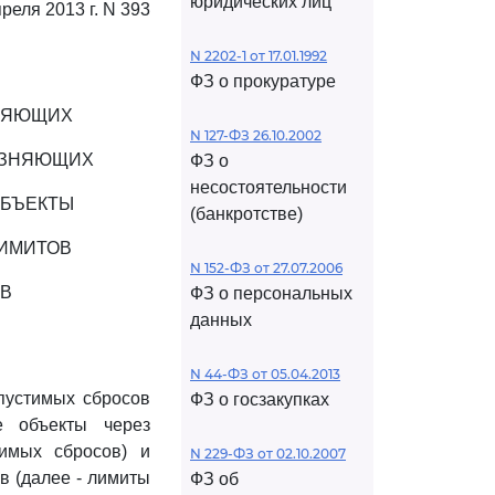
юридических лиц
преля 2013 г. N 393
N 2202-1 от 17.01.1992
ФЗ о прокуратуре
ВЛЯЮЩИХ
N 127-ФЗ 26.10.2002
ЯЗНЯЮЩИХ
ФЗ о
несостоятельности
ОБЪЕКТЫ
(банкротстве)
ЛИМИТОВ
N 152-ФЗ от 27.07.2006
В
ФЗ о персональных
данных
N 44-ФЗ от 05.04.2013
пустимых сбросов
ФЗ о госзакупках
е объекты через
имых сбросов) и
N 229-ФЗ от 02.10.2007
в (далее - лимиты
ФЗ об