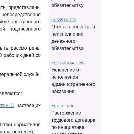
обязательству
ть представлены
 непосредственно
ст. 395 ГК РФ
виде электронного
Ответственность за
ей, подписанного
неисполнение
денежного
ыть рассмотрены
обязательства
0 рабочих дней со
ст 20.25 КоАП РФ
Уклонение от
едеральной службы
исполнения
административного
наказания
являются:
ктом 3
настоящих
ст. 81 ТК РФ
Расторжение
трудового договора
аботки нормативов
по инициативе
пользователей;