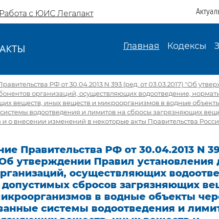
Актуал
Работа с ЮИС Легалакт
Главная
Кодексы
АКТЫ
И
авительства РФ от 30.04.2013 N 393 (ред. от 03.03.2017) "Об утв
абонентов организаций, осуществляющих водоотведение, нормат
щих веществ, иных веществ и микроорганизмов в водные объект
системы водоотведения и лимитов на сбросы загрязняющих веще
 и о внесении изменений в некоторые акты Правительства Росс
ие Правительства РФ от 30.04.2013 N 393
 "Об утверждении Правил установления 
организаций, осуществляющих водоотве
 допустимых сбросов загрязняющих ве
микроорганизмов в водные объекты чер
ванные системы водоотведения и лими