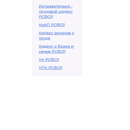
Исправительно -
трудовой кодекс
РСФСР
КоАП РСФСР
Кодекс законов о
труде
Кодекс о браке и
семье РСФСР
УК РСФСР
УПК РСФСР