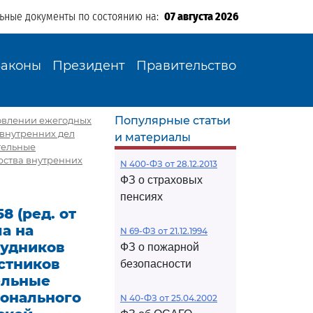
льные документы по состоянию на:
07 августа 2026
Законы
Президент
Правительство
Популярные статьи
ановлении ежегодных
 внутренних дел
и материалы
тельные
рства внутренних
N 400-ФЗ от 28.12.2013
ФЗ о страховых
пенсиях
8 (ред. от
ма на
N 69-ФЗ от 21.12.1994
рудников
ФЗ о пожарной
астников
безопасности
ельные
онального
N 40-ФЗ от 25.04.2002