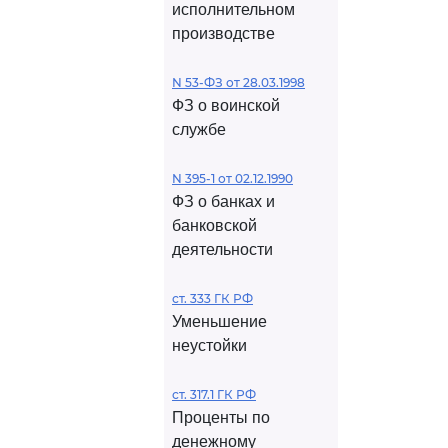
исполнительном
производстве
N 53-ФЗ от 28.03.1998
ФЗ о воинской
службе
N 395-1 от 02.12.1990
ФЗ о банках и
банковской
деятельности
ст. 333 ГК РФ
Уменьшение
неустойки
ст. 317.1 ГК РФ
Проценты по
денежному