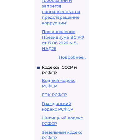
требований и
запретов,
направленных на
предотвращение
коррупции"
Постановление
Президиума ВС РФ
от 17.06.2026 N 5-
НАД26
Подробнее...
Кодексы СССР и
РСФСР
Водный кодекс
РСФСР
ГПК РСФСР
Гражданский
кодекс РСФСР
Жилищный кодекс
РСФСР
Земельный кодекс
РСФСР