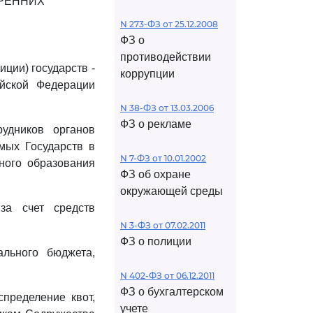
РЕННИХ
N 273-ФЗ от 25.12.2008
ФЗ о
противодействии
ции) государств -
коррупции
ийской Федерации
N 38-ФЗ от 13.03.2006
ФЗ о рекламе
удников органов
имых Государств в
N 7-ФЗ от 10.01.2002
ного образования
ФЗ об охране
окружающей среды
за счет средств
N 3-ФЗ от 07.02.2011
ФЗ о полиции
ального бюджета,
N 402-ФЗ от 06.12.2011
ФЗ о бухгалтерском
пределение квот,
учете