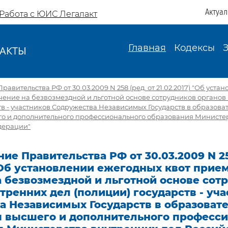
Актуа
Работа с ЮИС Легалакт
Главная
Кодексы
АКТЫ
И
авительства РФ от 30.03.2009 N 258 (ред. от 21.02.2017) "Об уст
чение на безвозмездной и льготной основе сотрудников органов
тв - участников Содружества Независимых Государств в образова
о и дополнительного профессионального образования Министе
дерации"
ие Правительства РФ от 30.03.2009 N 25
 "Об установлении ежегодных квот прие
 безвозмездной и льготной основе сот
тренних дел (полиции) государств - уч
а Независимых Государств в образоват
 высшего и дополнительного професси