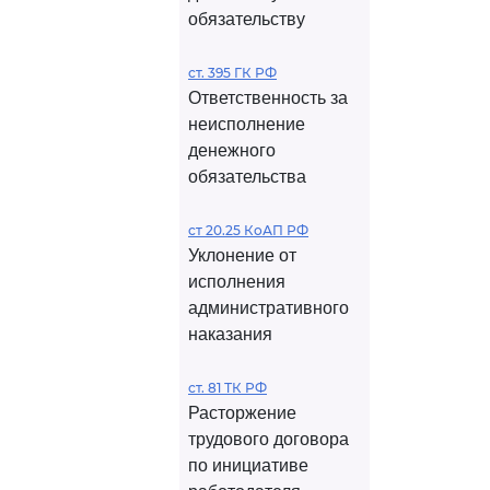
обязательству
ст. 395 ГК РФ
Ответственность за
неисполнение
денежного
обязательства
ст 20.25 КоАП РФ
Уклонение от
исполнения
административного
наказания
ст. 81 ТК РФ
Расторжение
трудового договора
по инициативе