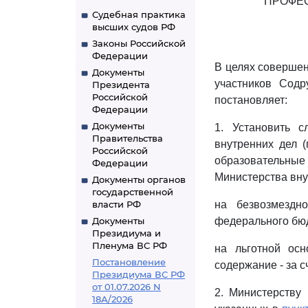
ПРОФЕ
Судебная практика
высших судов РФ
Законы Российской
Федерации
В целях совершен
Документы
участников Содр
Президента
Российской
постановляет:
Федерации
Документы
1. Установить 
Правительства
внутренних дел (
Российской
образовательные
Федерации
Министерства вну
Документы органов
государственной
власти РФ
на безвозмездн
Документы
федерального бюдж
Президиума и
Пленума ВС РФ
на льготной осн
Постановление
содержание - за с
Президиума ВС РФ
от 01.07.2026 N
2. Министерству
18А/2026