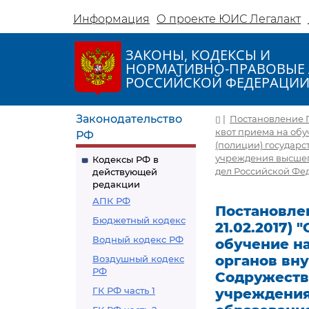
Информация
О проекте ЮИС Легалакт
ЗАКОНЫ, КОДЕКСЫ И
НОРМАТИВНО-ПРАВОВЫЕ 
РОССИЙСКОЙ ФЕДЕРАЦИ
Законодательство
|
Постановление Пр
квот приема на обу
РФ
(полиции) государс
учреждения высшег
Кодексы РФ в
дел Российской Фе
действующей
редакции
АПК РФ
Постановлен
Бюджетный кодекс
21.02.2017)
Водный кодекс РФ
обучение на
органов вну
Воздушный кодекс
РФ
Содружеств
ГК РФ часть 1
учреждения