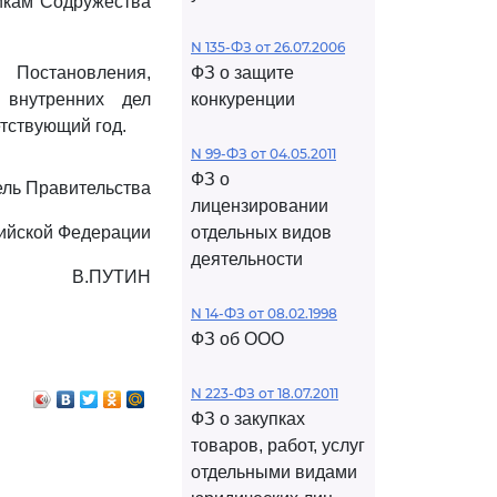
никам Содружества
N 135-ФЗ от 26.07.2006
 Постановления,
ФЗ о защите
 внутренних дел
конкуренции
тствующий год.
N 99-ФЗ от 04.05.2011
ФЗ о
ль Правительства
лицензировании
ийской Федерации
отдельных видов
деятельности
В.ПУТИН
N 14-ФЗ от 08.02.1998
ФЗ об ООО
N 223-ФЗ от 18.07.2011
ФЗ о закупках
товаров, работ, услуг
отдельными видами