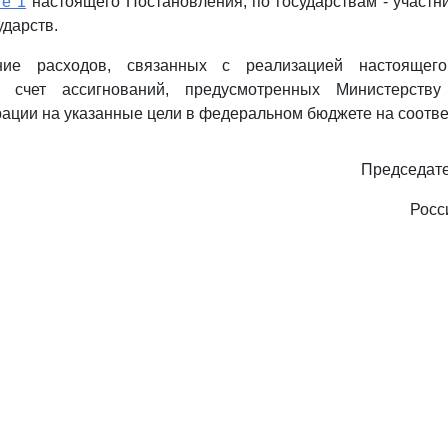
те 1
настоящего Постановления, по государствам - участ
дарств.
ние расходов, связанных с реализацией настоящего
а счет ассигнований, предусмотренных Министерству
ации на указанные цели в федеральном бюджете на соотве
Председате
Росс