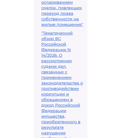
оспариванием
сделок, повлекших
переход права
собственности на
жилые помещения"
"Тематический
обзор ВС
Российской
Федерации N
14/2026. О
рассмотрении
судами дел,
связанных с
применением
законодательства о
противодействии
коррупции и
обращением в
доход Российской
Федерации
имущества,
приобретенного в
результате
нарушения