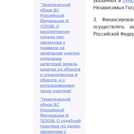
указанных в
пунк
"Тематический
Независимых Госу
обзор ВС
Российской
3. Финансирова
Федерации N
11/2026. О
осуществлять з
рассмотрении
Российской Федер
судами дел,
связанных с
правами на
земельные участки
отдельных
категорий земель,
изъятых из оборота
и ограниченных в
обороте, и с
использованием
таких участков"
"Тематический
обзор ВС
Российской
Федерации N
13/2026. О судебной
практике по делам,
связанным с