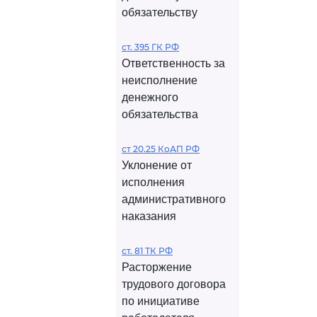
обязательству
ст. 395 ГК РФ
Ответственность за
неисполнение
денежного
обязательства
ст 20.25 КоАП РФ
Уклонение от
исполнения
административного
наказания
ст. 81 ТК РФ
Расторжение
трудового договора
по инициативе