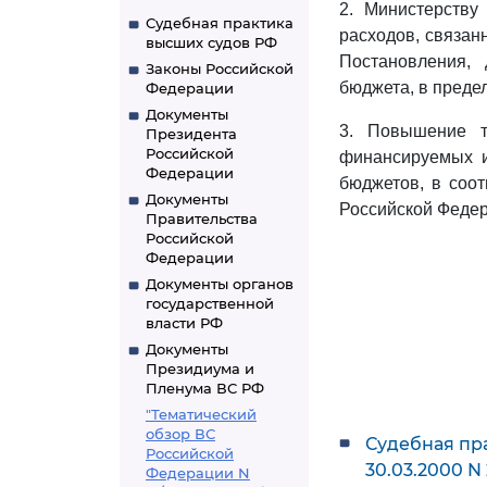
2. Министерству
Судебная практика
расходов, связа
высших судов РФ
Постановления,
Законы Российской
бюджета, в преде
Федерации
Документы
3. Повышение т
Президента
Российской
финансируемых и
Федерации
бюджетов, в соо
Документы
Российской Федер
Правительства
Российской
Федерации
Документы органов
государственной
власти РФ
Документы
Президиума и
Пленума ВС РФ
"Тематический
обзор ВС
Судебная пр
Российской
30.03.2000 N
Федерации N