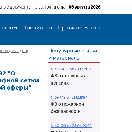
ьные документы по состоянию на:
06 августа 2026
Законы
Президент
Правительство
Популярные статьи
вок (окладов)
"
и материалы
N 400-ФЗ от 28.12.2013
82 "О
ФЗ о страховых
ифной сетки
пенсиях
ой сферы"
N 69-ФЗ от 21.12.1994
ФЗ о пожарной
безопасности
N 40-ФЗ от 25.04.2002