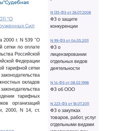
ры"Судебная
N 135-ФЗ от 26.07.2006
01) "О
ФЗ о защите
оруженных Сил
конкуренции
 2000 г. N 539 "О
N 99-ФЗ от 04.05.2011
й сетки по оплате
ФЗ о
льства Российской
лицензировании
сийской Федерации
отдельных видов
ой тарифной сетки
деятельности
 законодательства
ностных окладов
N 14-ФЗ от 08.02.1998
аконодательства
ФЗ об ООО
дении тарифных
ков организаций
N 223-ФЗ от 18.07.2011
 2000, N 14, ст.
ФЗ о закупках
товаров, работ, услуг
отдельными видами