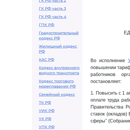
ГК РФ часть 2
ГК РФ часть 3
ГК РФ часть 4
ГПК РФ
ЕД
Градостроительный
кодекс РФ
Жилищный кодекс
РФ
КАС РФ
Во исполнение
повышении тарифн
Кодекс внутреннего
водного транспорта
работников ор
Кодекс торгового
постановляет:
мореплавания РФ
1. Повысить с 1 а
Семейный кодекс
оплате труда ра
ТК РФ
Правительства Р
УИК РФ
ставок (окладов)
УК РФ
сферы" (Собрание 
УПК РФ