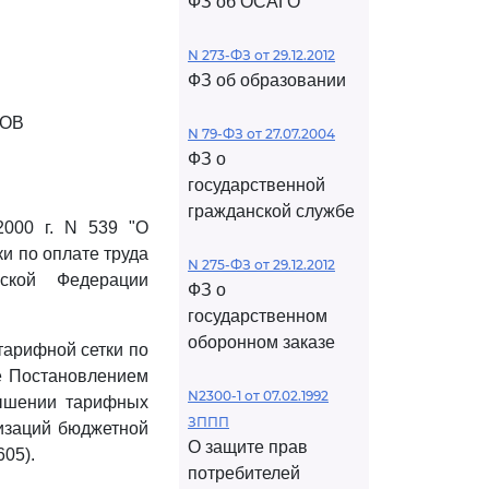
ФЗ об ОСАГО
N 273-ФЗ от 29.12.2012
ФЗ об образовании
КОВ
N 79-ФЗ от 27.07.2004
ФЗ о
государственной
гражданской службе
000 г. N 539 "О
и по оплате труда
N 275-ФЗ от 29.12.2012
ской Федерации
ФЗ о
государственном
оборонном заказе
тарифной сетки по
е Постановлением
N2300-1 от 07.02.1992
вышении тарифных
ЗППП
низаций бюджетной
О защите прав
605).
потребителей