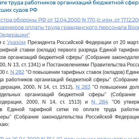
лате труда работников организаций бюджетной сфе
сших судов РФ
ра обороны РФ от 12.04.2000 N 170 (с изм. от 17.12.20
азмеров оплаты труда гражданского персонала Во
Федерации"
Указом
и с
Президента Российской Федерации от 20 марта
ифной ставки (оклада) первого разряда Единой тарифно
ков организаций бюджетной сферы" (Собрание законодате
00, N 13, ст. 1341) и Постановлениями Правительства Рос
N 282
00 г.
"О повышении тарифных ставок (окладов) Един
да работников организаций бюджетной сферы" (Собрание
N 283
дерации, 2000, N 14, ст. 1512),
"О повышении долж
тдельных организаций бюджетной сферы" (Собрание з
N 284
едерации, 2000, N 14, ст. 1513) и
"Об утверж
ов Единой тарифной сетки по оплате труда работни
ры" (Собрание законодательства Российской Федерации,
ваю: