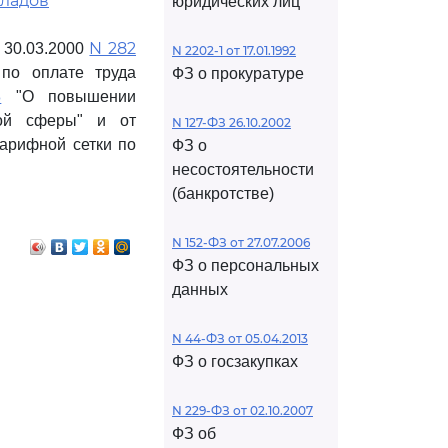
кладов
юридических лиц
N 282
 30.03.2000
N 2202-1 от 17.01.1992
по оплате труда
ФЗ о прокуратуре
3
"О повышении
ной сферы" и от
N 127-ФЗ 26.10.2002
арифной сетки по
ФЗ о
несостоятельности
(банкротстве)
N 152-ФЗ от 27.07.2006
ФЗ о персональных
данных
N 44-ФЗ от 05.04.2013
ФЗ о госзакупках
N 229-ФЗ от 02.10.2007
ФЗ об