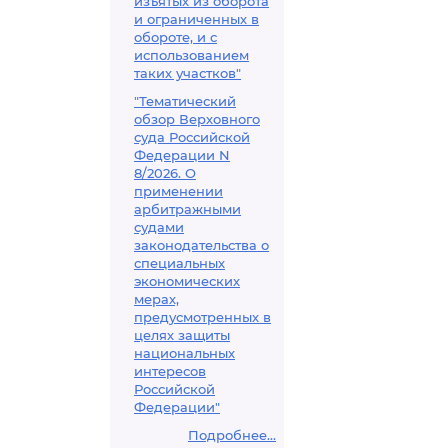
изъятых из оборота
и ограниченных в
обороте, и с
использованием
таких участков"
"Тематический
обзор Верховного
суда Российской
Федерации N
8/2026. О
применении
арбитражными
судами
законодательства о
специальных
экономических
мерах,
предусмотренных в
целях защиты
национальных
интересов
Российской
Федерации"
Подробнее...