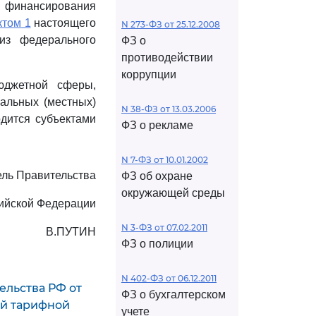
и финансирования
ктом 1
настоящего
N 273-ФЗ от 25.12.2008
из федерального
ФЗ о
противодействии
коррупции
юджетной сферы,
альных (местных)
N 38-ФЗ от 13.03.2006
дится субъектами
ФЗ о рекламе
N 7-ФЗ от 10.01.2002
ль Правительства
ФЗ об охране
окружающей среды
ийской Федерации
N 3-ФЗ от 07.02.2011
В.ПУТИН
ФЗ о полиции
N 402-ФЗ от 06.12.2011
ельства РФ от
ФЗ о бухгалтерском
ой тарифной
учете