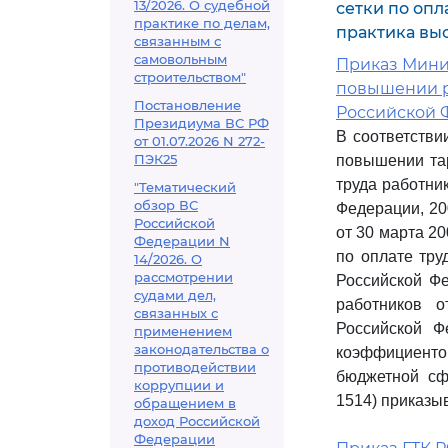
13/2026. О судебной
сетки по оп
практике по делам,
практика вы
связанным с
самовольным
Приказ Минист
строительством"
повышении р
Постановление
Российской 
Президиума ВС РФ
В соответстви
от 01.07.2026 N 272-
ПЭК25
повышении тар
труда работни
"Тематический
обзор ВС
Федерации, 20
Российской
от 30 марта 20
Федерации N
по оплате тру
14/2026. О
рассмотрении
Российской Фе
судами дел,
работников о
связанных с
Российской Ф
применением
законодательства о
коэффициент
противодействии
бюджетной сфе
коррупции и
1514) приказы
обращением в
доход Российской
Федерации