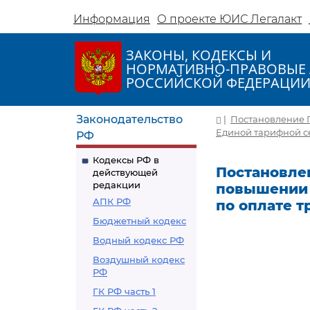
Информация
О проекте ЮИС Легалакт
ЗАКОНЫ, КОДЕКСЫ И
НОРМАТИВНО-ПРАВОВЫЕ 
РОССИЙСКОЙ ФЕДЕРАЦИ
Законодательство
|
Постановление П
Единой тарифной с
РФ
Кодексы РФ в
Постановлен
действующей
редакции
повышении 
АПК РФ
по оплате 
Бюджетный кодекс
Водный кодекс РФ
Воздушный кодекс
РФ
ГК РФ часть 1