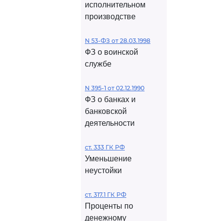
исполнительном
производстве
N 53-ФЗ от 28.03.1998
ФЗ о воинской
службе
N 395-1 от 02.12.1990
ФЗ о банках и
банковской
деятельности
ст. 333 ГК РФ
Уменьшение
неустойки
ст. 317.1 ГК РФ
Проценты по
денежному