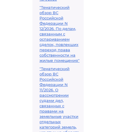
"Тематический
обзор ВС
Российской
Федерации N
12/2026. По делам,
связанным с
оспариванием
сделок, повлекших
переход права
собственности на
жилые помещения"
"Тематический
обзор ВС
Российской
Федерации N
11/2026. О
рассмотрении
судами дел,
связанных с
правами на
земельные участки
отдельных
категорий земель,