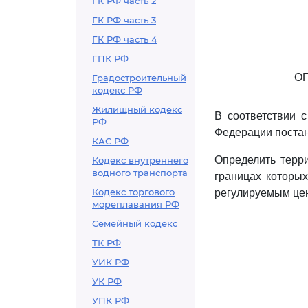
ГК РФ часть 2
ГК РФ часть 3
ГК РФ часть 4
ГПК РФ
О
Градостроительный
кодекс РФ
Жилищный кодекс
В соответствии
РФ
Федерации постан
КАС РФ
Определить терри
Кодекс внутреннего
водного транспорта
границах которых
Кодекс торгового
регулируемым цен
мореплавания РФ
Семейный кодекс
ТК РФ
УИК РФ
УК РФ
УПК РФ