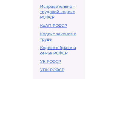
Исправительно -
трудовой кодекс
РСФСР
КоАП РСФСР
Кодекс законов о
труде
Кодекс о браке и
семье РСФСР
УК РСФСР
УПК РСФСР