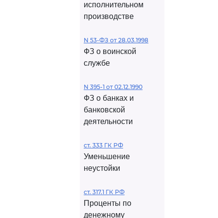
исполнительном
производстве
N 53-ФЗ от 28.03.1998
ФЗ о воинской
службе
N 395-1 от 02.12.1990
ФЗ о банках и
банковской
деятельности
ст. 333 ГК РФ
Уменьшение
неустойки
ст. 317.1 ГК РФ
Проценты по
денежному