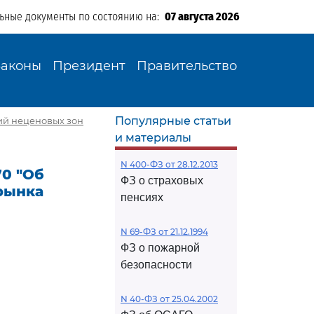
льные документы по состоянию на:
07 августа 2026
Законы
Президент
Правительство
Популярные статьи
ий неценовых зон
и материалы
N 400-ФЗ от 28.12.2013
70 "Об
ФЗ о страховых
рынка
пенсиях
N 69-ФЗ от 21.12.1994
ФЗ о пожарной
безопасности
N 40-ФЗ от 25.04.2002