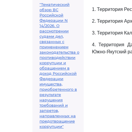
"Тематический
1. Территория Ре
обзор ВС
Российской
Федерации N
2. Территория Ар
14/2026. О
рассмотрении
3. Территория Ка
судами дел,
связанных с
4. Территория Д
применением
Южно-Якутский ра
законодательства о
противодействии
коррупции и
обращением в
доход Российской
Федерации
имущества,
приобретенного в
результате
нарушения
требований и
запретов,
направленных на
предотвращение
коррупции"