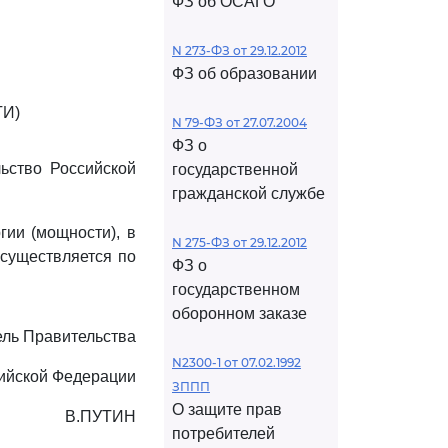
ФЗ об ОСАГО
N 273-ФЗ от 29.12.2012
ФЗ об образовании
И)
N 79-ФЗ от 27.07.2004
ФЗ о
ьство Российской
государственной
гражданской службе
гии (мощности), в
N 275-ФЗ от 29.12.2012
осуществляется по
ФЗ о
государственном
оборонном заказе
ль Правительства
N2300-1 от 07.02.1992
ийской Федерации
ЗППП
О защите прав
В.ПУТИН
потребителей