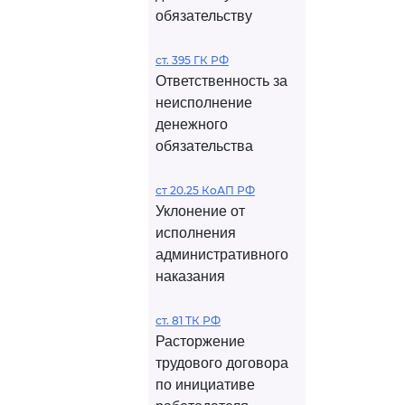
обязательству
ст. 395 ГК РФ
Ответственность за
неисполнение
денежного
обязательства
ст 20.25 КоАП РФ
Уклонение от
исполнения
административного
наказания
ст. 81 ТК РФ
Расторжение
трудового договора
по инициативе