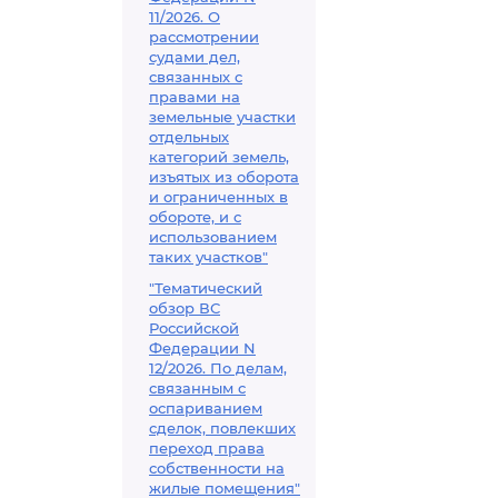
11/2026. О
рассмотрении
судами дел,
связанных с
правами на
земельные участки
отдельных
категорий земель,
изъятых из оборота
и ограниченных в
обороте, и с
использованием
таких участков"
"Тематический
обзор ВС
Российской
Федерации N
12/2026. По делам,
связанным с
оспариванием
сделок, повлекших
переход права
собственности на
жилые помещения"