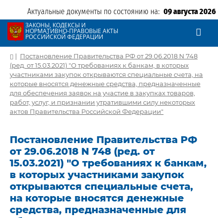
Актуальные документы по состоянию на:
09 августа 2026
ЗАКОНЫ, КОДЕКСЫ И
НОРМАТИВНО-ПРАВОВЫЕ АКТЫ
РОССИЙСКОЙ ФЕДЕРАЦИИ
|
Постановление Правительства РФ от 29.06.2018 N 748
(ред. от 15.03.2021) "О требованиях к банкам, в которых
участниками закупок открываются специальные счета, на
которые вносятся денежные средства, предназначенные
для обеспечения заявок на участие в закупках товаров,
работ, услуг, и признании утратившими силу некоторых
актов Правительства Российской Федерации"
Постановление Правительства РФ
от 29.06.2018 N 748 (ред. от
15.03.2021) "О требованиях к банкам,
в которых участниками закупок
открываются специальные счета,
на которые вносятся денежные
средства, предназначенные для