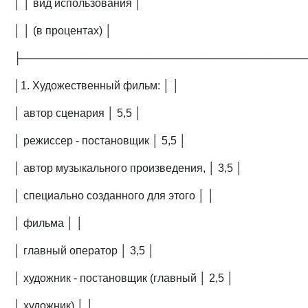
│ │ вид использования │
│ │ (в процентах) │
├─────────────────────────────────────
│1. Художественный фильм: │ │
│ автор сценария │ 5,5 │
│ режиссер - постановщик │ 5,5 │
│ автор музыкального произведения, │ 3,5 │
│ специально созданного для этого │ │
│ фильма │ │
│ главный оператор │ 3,5 │
│ художник - постановщик (главный │ 2,5 │
│ художник) │ │