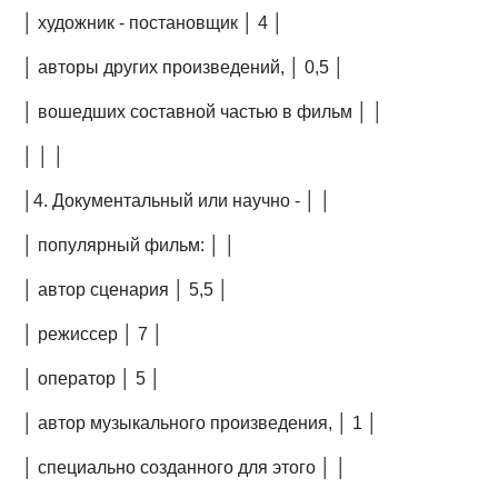
│ художник - постановщик │ 4 │
│ авторы других произведений, │ 0,5 │
│ вошедших составной частью в фильм │ │
│ │ │
│4. Документальный или научно - │ │
│ популярный фильм: │ │
│ автор сценария │ 5,5 │
│ режиссер │ 7 │
│ оператор │ 5 │
│ автор музыкального произведения, │ 1 │
│ специально созданного для этого │ │