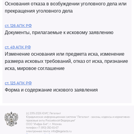
Основания отказа в возбуждении уголовного дела или
прекращения уголовного дела
ст. 126 АПК РФ
Документы, прилагаемые к исковому заявлению
ст. 49 АПК РФ
Изменение основания или предмета иска, изменение
размера исковых требований, отказ от иска, признание
иска, мировое соглашение
ст. 125 АПК РФ
Форма и содержание искового заявления
(c) 2015-2026 ЮИС Легалакт
Юридическая информационная система "Легалакт - законы, кодексы и нормативно-
правовые акты Российской Федерации"
ООО "Инфра-Бит", г. Москва.
телефон +7 (910) 050-65-67
электронная почта: info@legalacts.ru