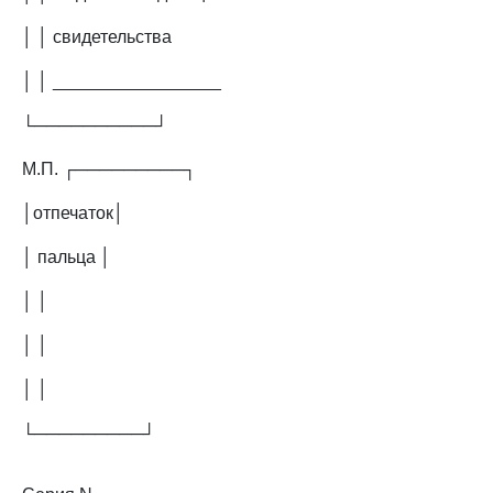
│ │ свидетельства
│ │ _________________
└──────────┘
М.П. ┌─────────┐
│отпечаток│
│ пальца │
│ │
│ │
│ │
└─────────┘