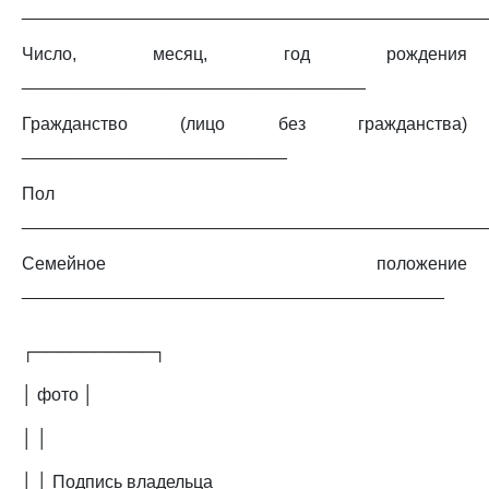
_______________________________________________
Число, месяц, год рождения
___________________________________
Гражданство (лицо без гражданства)
___________________________
Пол
_______________________________________________
Семейное положение
___________________________________________
┌──────────┐
│ фото │
│ │
│ │ Подпись владельца