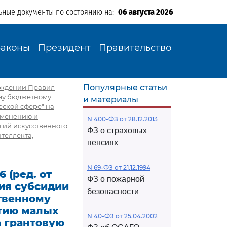
ьные документы по состоянию на:
06 августа 2026
Законы
Президент
Правительство
Популярные статьи
верждении Правил
му бюджетному
и материалы
ской сфере" на
именению и
N 400-ФЗ от 28.12.2013
гий искусственного
ФЗ о страховых
теллекта,
пенсиях
N 69-ФЗ от 21.12.1994
 (ред. от
ФЗ о пожарной
ия субсидии
безопасности
твенному
тию малых
N 40-ФЗ от 25.04.2002
а грантовую