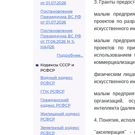
3. Гранты предос
от 01.07.2026
Постановление
малым предприя
Президиума ВС РФ
проектов по разр
от 01.07.2026
искусственного ин
Постановление
Президиума ВС РФ
малым предприя
от 17.06.2026 N 5-
НАД26
проектов по пр
использованием 
Подробнее...
коммерциализации
Кодексы СССР и
РСФСР
физическим лица
Водный кодекс
искусственного ин
РСФСР
ГПК РСФСР
малым предприят
Гражданский
организаций, о
кодекс РСФСР
интеллекта (далее
Жилищный кодекс
РСФСР
4. Понятия, испо
Земельный кодекс
"акселерация" -
РСФСР