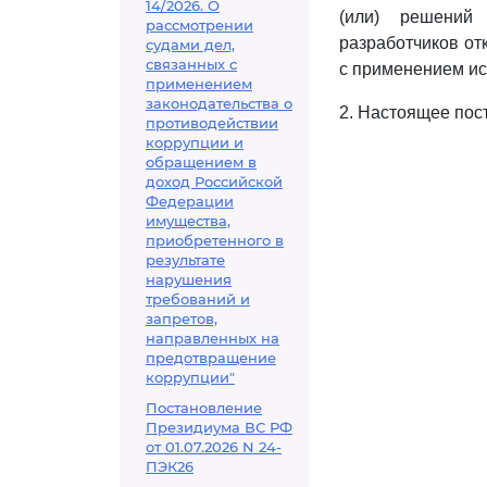
14/2026. О
(или) решений 
рассмотрении
разработчиков от
судами дел,
связанных с
с применением ис
применением
законодательства о
2. Настоящее пос
противодействии
коррупции и
обращением в
доход Российской
Федерации
имущества,
приобретенного в
результате
нарушения
требований и
запретов,
направленных на
предотвращение
коррупции"
Постановление
Президиума ВС РФ
от 01.07.2026 N 24-
ПЭК26