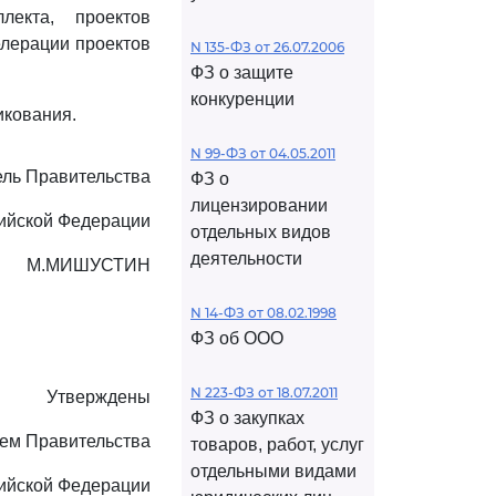
лекта, проектов
елерации проектов
N 135-ФЗ от 26.07.2006
ФЗ о защите
конкуренции
икования.
N 99-ФЗ от 04.05.2011
ль Правительства
ФЗ о
лицензировании
ийской Федерации
отдельных видов
деятельности
М.МИШУСТИН
N 14-ФЗ от 08.02.1998
ФЗ об ООО
N 223-ФЗ от 18.07.2011
Утверждены
ФЗ о закупках
ем Правительства
товаров, работ, услуг
отдельными видами
ийской Федерации