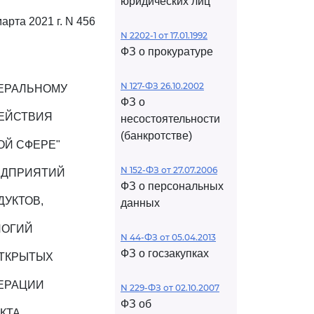
юридических лиц
марта 2021 г. N 456
N 2202-1 от 17.01.1992
ФЗ о прокуратуре
N 127-ФЗ 26.10.2002
ЕРАЛЬНОМУ
ФЗ о
ЕЙСТВИЯ
несостоятельности
(банкротстве)
ОЙ СФЕРЕ"
N 152-ФЗ от 27.07.2006
ЕДПРИЯТИЙ
ФЗ о персональных
УКТОВ,
данных
ЛОГИЙ
N 44-ФЗ от 05.04.2013
ФЗ о госзакупках
ОТКРЫТЫХ
ЛЕРАЦИИ
N 229-ФЗ от 02.10.2007
ФЗ об
КТА