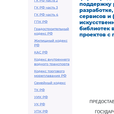
ГК РФ часть 2
поддержку 
ГК РФ часть 3
разработке
ГК РФ часть 4
сервисов и 
искусственн
ГПК РФ
библиотек в
Градостроительный
кодекс РФ
проектов с
Жилищный кодекс
РФ
КАС РФ
Кодекс внутреннего
водного транспорта
Кодекс торгового
мореплавания РФ
Семейный кодекс
ТК РФ
УИК РФ
ПРЕДОСТАВ
УК РФ
УПК РФ
ГОСУДА