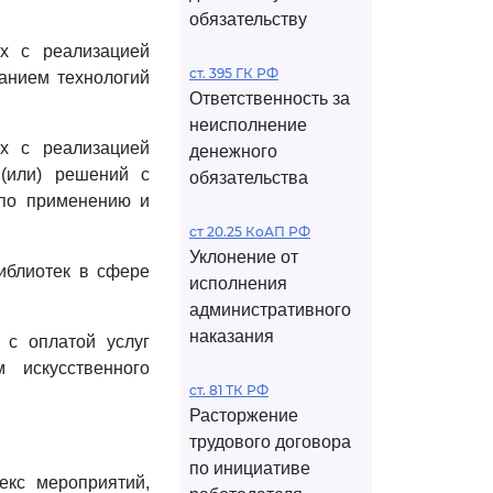
обязательству
х с реализацией
ст. 395 ГК РФ
ванием технологий
Ответственность за
неисполнение
х с реализацией
денежного
(или) решений с
обязательства
 по применению и
ст 20.25 КоАП РФ
Уклонение от
иблиотек в сфере
исполнения
административного
наказания
 с оплатой услуг
 искусственного
ст. 81 ТК РФ
Расторжение
трудового договора
по инициативе
екс мероприятий,