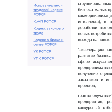
сгруппированных
Исправительно -
бизнеса малых пр
трудовой кодекс
РСФСР
коммерциализаци
КоАП РСФСР
интеллекта), в 
доработки технол
Кодекс законов о
труде
новых потребител
выхода на новые 
Кодекс о браке и
семье РСФСР
"акселерационна
УК РСФСР
развитие бизнес
УПК РСФСР
сфере искусстве
предпринимател
получение оценк
заказчиков и ин
проектов;
грантополучател
предприятия, р
конкурсный отб