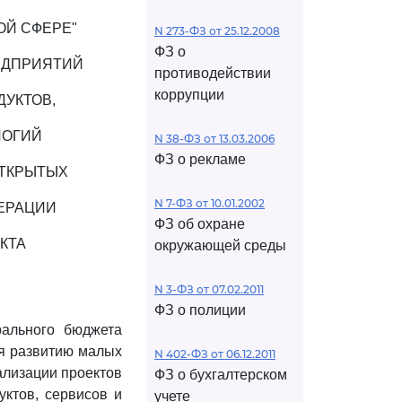
ОЙ СФЕРЕ"
N 273-ФЗ от 25.12.2008
ФЗ о
ЕДПРИЯТИЙ
противодействии
коррупции
УКТОВ,
ЛОГИЙ
N 38-ФЗ от 13.03.2006
ФЗ о рекламе
ОТКРЫТЫХ
N 7-ФЗ от 10.01.2002
ЛЕРАЦИИ
ФЗ об охране
КТА
окружающей среды
N 3-ФЗ от 07.02.2011
ФЗ о полиции
ального бюджета
я развитию малых
N 402-ФЗ от 06.12.2011
ализации проектов
ФЗ о бухгалтерском
ктов, сервисов и
учете