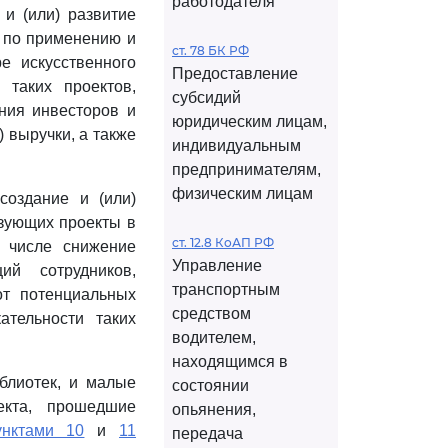
работодателя
и (или) развитие
ы по применению и
ст. 78 БК РФ
е искусственного
Предоставление
 таких проектов,
субсидий
ения инвесторов и
юридическим лицам,
 выручки, а также
индивидуальным
предпринимателям,
физическим лицам
создание и (или)
зующих проекты в
ст. 12.8 КоАП РФ
м числе снижение
Управление
ий сотрудников,
транспортным
от потенциальных
средством
ательности таких
водителем,
находящимся в
блиотек, и малые
состоянии
екта, прошедшие
опьянения,
унктами 10
и
11
передача