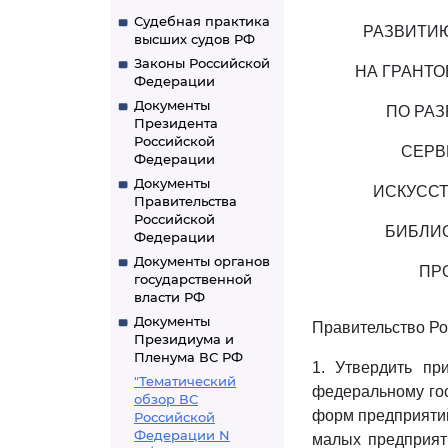
Судебная практика
РАЗВИТИЮ
высших судов РФ
Законы Российской
НА ГРАНТ
Федерации
Документы
ПО РА
Президента
Российской
СЕРВ
Федерации
Документы
ИСКУССТ
Правительства
Российской
БИБЛИО
Федерации
Документы органов
ПР
государственной
власти РФ
Документы
Правительство Ро
Президиума и
Пленума ВС РФ
1. Утвердить п
"Тематический
федеральному го
обзор ВС
форм предприятий
Российской
Федерации N
малых предприят