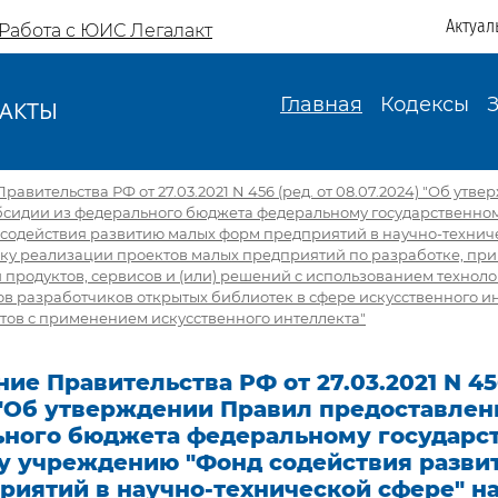
Актуал
Работа с ЮИС Легалакт
Главная
Кодексы
АКТЫ
И
авительства РФ от 27.03.2021 N 456 (ред. от 08.07.2024) "Об ут
бсидии из федерального бюджета федеральному государственно
содействия развитию малых форм предприятий в научно-техниче
ку реализации проектов малых предприятий по разработке, пр
родуктов, сервисов и (или) решений с использованием техноло
ов разработчиков открытых библиотек в сфере искусственного ин
тов с применением искусственного интеллекта"
ие Правительства РФ от 27.03.2021 N 456
) "Об утверждении Правил предоставлен
ьного бюджета федеральному государс
 учреждению "Фонд содействия разви
риятий в научно-технической сфере" н