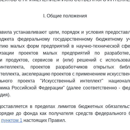
I. Общие положения
вила устанавливают цели, порядок и условия предостав
юджета федеральному государственному бюджетному у
итию малых форм предприятий в научно-технической сфе
изации проектов малых предприятий по разработк
и продуктов, сервисов и (или) решений с использов
 интеллекта, проектов разработчиков открытых би
нтеллекта, акселерацию проектов с применением искусствен
ьного проекта "Искусственный интеллект" национ
ика Российской Федерации" (далее соответственно - фе
дия).
доставляется в пределах лимитов бюджетных обязательс
орядке до фонда как получателя средств федерального б
е
пунктом 1
настоящих Правил.