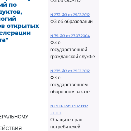
ФЗ об ОСАГО
ий по
уктов,
N 273-ФЗ от 29.12.2012
логий
ФЗ об образовании
ов открытых
селерации
N 79-ФЗ от 27.07.2004
та"
ФЗ о
государственной
гражданской службе
N 275-ФЗ от 29.12.2012
ФЗ о
государственном
оборонном заказе
N2300-1 от 07.02.1992
ЗППП
ЕРАЛЬНОМУ
О защите прав
потребителей
ЕЙСТВИЯ