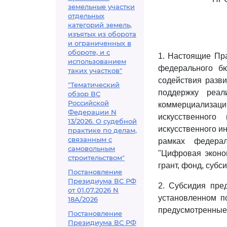
земельные участки
отдельных
категорий земель,
изъятых из оборота
и ограниченных в
обороте, и с
1. Настоящие Пра
использованием
федерального б
таких участков"
содействия разв
"Тематический
поддержку реал
обзор ВС
Российской
коммерциализаци
Федерации N
искусственного
13/2026. О судебной
искусственного и
практике по делам,
связанным с
рамках федерал
самовольным
"Цифровая эконом
строительством"
грант, фонд, субси
Постановление
Президиума ВС РФ
2. Субсидия пре
от 01.07.2026 N
установленном п
18А/2026
предусмотренны
Постановление
Президиума ВС РФ