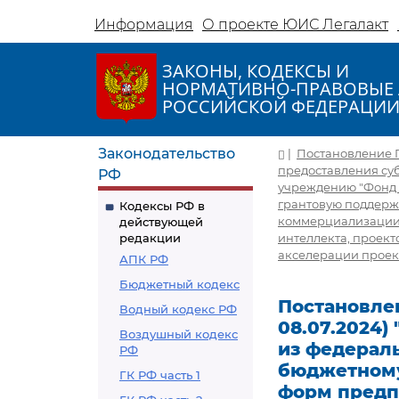
Информация
О проекте ЮИС Легалакт
ЗАКОНЫ, КОДЕКСЫ И
НОРМАТИВНО-ПРАВОВЫЕ 
РОССИЙСКОЙ ФЕДЕРАЦИ
Законодательство
|
Постановление Пр
предоставления су
РФ
учреждению "Фонд 
грантовую поддерж
Кодексы РФ в
коммерциализации п
действующей
редакции
интеллекта, проект
акселерации проек
АПК РФ
Бюджетный кодекс
Постановлен
Водный кодекс РФ
08.07.2024
Воздушный кодекс
из федерал
РФ
бюджетному
ГК РФ часть 1
форм предп