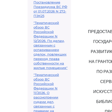
Постановление
Президиума ВС РФ
от 01.07.2026 N 272-
ПЭК25
"Тематический
обзор ВС
ПРЕДОСТАВ
Российской
Федерации N
12/2026. По делам,
ГОСУДА
связанным с
оспариванием
РАЗВИТИЮ
сделок, повлекших
переход права
НА ГРАНТ
собственности на
жилые помещения"
ПО РА
"Тематический
обзор ВС
СЕРВ
Российской
Федерации N
ИСКУССТ
11/2026. О
рассмотрении
БИБЛИО
судами дел,
связанных с
правами на
ПР