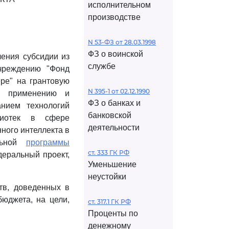
исполнительном
производстве
N 53-ФЗ от 28.03.1998
ФЗ о воинской
ления субсидии из
службе
чреждению "Фонд
ре" на грантовую
N 395-1 от 02.12.1990
е, применению и
ФЗ о банках и
анием технологий
банковской
блиотек в сфере
деятельности
ного интеллекта в
альной
программы
ст. 333 ГК РФ
деральный проект,
Уменьшение
неустойки
тв, доведенных в
юджета, на цели,
ст. 317.1 ГК РФ
Проценты по
денежному