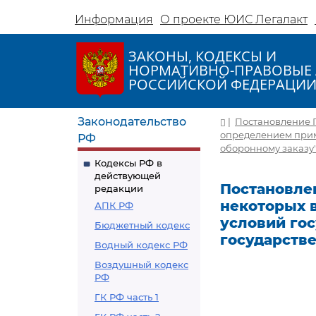
Информация
О проекте ЮИС Легалакт
ЗАКОНЫ, КОДЕКСЫ И
НОРМАТИВНО-ПРАВОВЫЕ 
РОССИЙСКОЙ ФЕДЕРАЦИ
Законодательство
|
Постановление Пр
определением прим
РФ
оборонному заказу
Кодексы РФ в
действующей
Постановлен
редакции
некоторых 
АПК РФ
условий гос
Бюджетный кодекс
государств
Водный кодекс РФ
Воздушный кодекс
РФ
ГК РФ часть 1