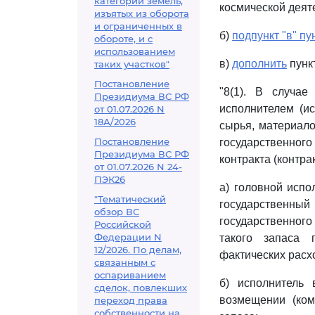
категорий земель,
космической деяте
изъятых из оборота
и ограниченных в
б)
подпункт "в" пу
обороте, и с
использованием
в)
дополнить
пунк
таких участков"
Постановление
"8(1). В случае
Президиума ВС РФ
исполнителем (и
от 01.07.2026 N
18А/2026
сырья, материал
Постановление
государственног
Президиума ВС РФ
контракта (контрак
от 01.07.2026 N 24-
ПЭК26
а) головной испо
"Тематический
государственны
обзор ВС
государственног
Российской
Федерации N
такого запаса 
12/2026. По делам,
фактических расх
связанным с
оспариванием
б) исполнитель 
сделок, повлекших
возмещении (ком
переход права
собственности на