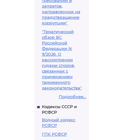
требований и
запретов,
направленных на
предотвращение
коррупции"
"Тематический
обзор ВС
Российской
Федерации N
9/2026. О
рассмотрении
судами споров,
связанных с
применением
таможенного
законодательства"
Подробнее...
Кодексы СССР и
РСФСР
Водный кодекс
РСФСР
ГПК РСФСР