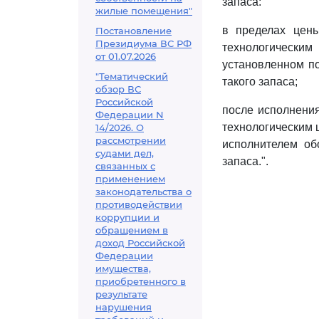
запаса:
жилые помещения"
в пределах цены
Постановление
Президиума ВС РФ
технологически
от 01.07.2026
установленном п
"Тематический
такого запаса;
обзор ВС
Российской
после исполнения
Федерации N
технологическим 
14/2026. О
рассмотрении
исполнителем об
судами дел,
запаса.".
связанных с
применением
законодательства о
противодействии
коррупции и
обращением в
доход Российской
Федерации
имущества,
приобретенного в
результате
нарушения