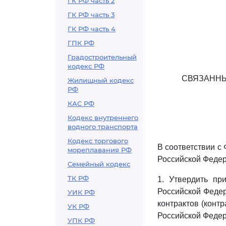
ГК РФ часть 2
ГК РФ часть 3
ГК РФ часть 4
ГПК РФ
Градостроительный
кодекс РФ
СВЯЗАННЫ
Жилищный кодекс
РФ
КАС РФ
Кодекс внутреннего
водного транспорта
Кодекс торгового
В соответствии 
мореплавания РФ
Российской Федер
Семейный кодекс
ТК РФ
1. Утвердить п
Российской Федер
УИК РФ
контрактов (конт
УК РФ
Российской Федерац
УПК РФ