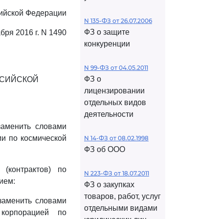
ийской Федерации
N 135-ФЗ от 26.07.2006
ФЗ о защите
абря 2016 г. N 1490
конкуренции
N 99-ФЗ от 04.05.2011
ФЗ о
ССИЙСКОЙ
лицензировании
отдельных видов
деятельности
заменить словами
ии по космической
N 14-ФЗ от 08.02.1998
ФЗ об ООО
(контрактов) по
N 223-ФЗ от 18.07.2011
ием:
ФЗ о закупках
товаров, работ, услуг
заменить словами
отдельными видами
 корпорацией по