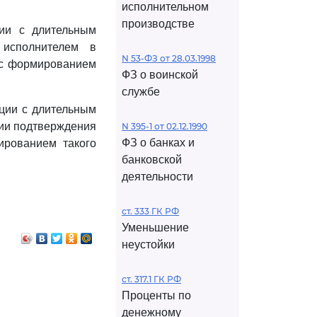
исполнительном
производстве
ции с длительным
 исполнителем в
N 53-ФЗ от 28.03.1998
 с формированием
ФЗ о воинской
службе
кции с длительным
вии подтверждения
N 395-1 от 02.12.1990
ФЗ о банках и
ированием такого
банковской
деятельности
ст. 333 ГК РФ
Уменьшение
неустойки
ст. 317.1 ГК РФ
Проценты по
денежному