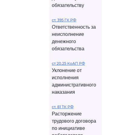
обязательству
ст. 395 ГК РФ
Ответственность за
неисполнение
денежного
обязательства
ст 20.25 КоАП РФ
Уклонение от
исполнения
административного
наказания
ст. 81 ТК РФ
Расторжение
трудового договора
по инициативе