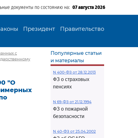
льные документы по состоянию на:
07 августа 2026
Законы
Президент
Правительство
Популярные статьи
занных с
ударственному
и материалы
N 400-ФЗ от 28.12.2013
ФЗ о страховых
90 "О
пенсиях
примерных
по
N 69-ФЗ от 21.12.1994
ФЗ о пожарной
безопасности
N 40-ФЗ от 25.04.2002