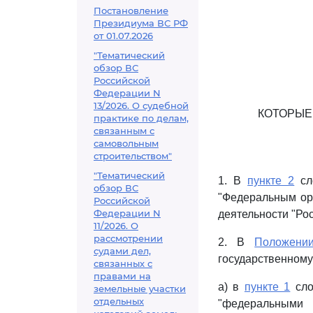
Постановление
Президиума ВС РФ
от 01.07.2026
"Тематический
обзор ВС
Российской
Федерации N
13/2026. О судебной
КОТОРЫЕ
практике по делам,
связанным с
самовольным
строительством"
"Тематический
1. В
пункте 2
сл
обзор ВС
"Федеральным орг
Российской
Федерации N
деятельности "Рос
11/2026. О
рассмотрении
2. В
Положени
судами дел,
государственному
связанных с
правами на
а) в
пункте 1
сло
земельные участки
отдельных
"федеральными 