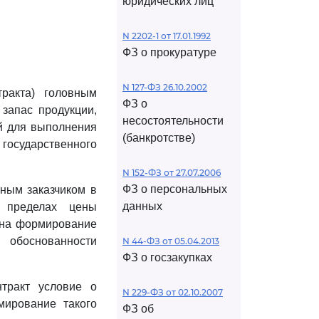
юридических лиц
N 2202-1 от 17.01.1992
ФЗ о прокуратуре
N 127-ФЗ 26.10.2002
тракта) головным
ФЗ о
запас продукции,
несостоятельности
й для выполнения
(банкротстве)
государственного
N 152-ФЗ от 27.07.2006
ФЗ о персональных
нным заказчиком в
данных
в пределах цены
 на формирование
 обоснованности
N 44-ФЗ от 05.04.2013
ФЗ о госзакупках
нтракт условие о
N 229-ФЗ от 02.10.2007
мирование такого
ФЗ об