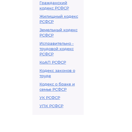
Гражданский
кодекс РСФСР
Жилищный кодекс
РСФСР
Земельный кодекс
РСФСР
Исправительно -
трудовой кодекс
РСФСР
КоАП РСФСР
Кодекс законов о
труде
Кодекс о браке и
семье РСФСР
УК РСФСР
УПК РСФСР