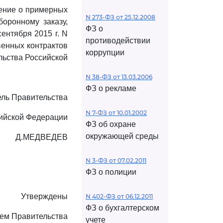
ение о примерных
N 273-ФЗ от 25.12.2008
боронному заказу,
ФЗ о
ентября 2015 г. N
противодействии
венных контрактов
коррупции
льства Российской
N 38-ФЗ от 13.03.2006
ФЗ о рекламе
ль Правительства
N 7-ФЗ от 10.01.2002
ийской Федерации
ФЗ об охране
окружающей среды
Д.МЕДВЕДЕВ
N 3-ФЗ от 07.02.2011
ФЗ о полиции
Утверждены
N 402-ФЗ от 06.12.2011
ФЗ о бухгалтерском
ем Правительства
учете