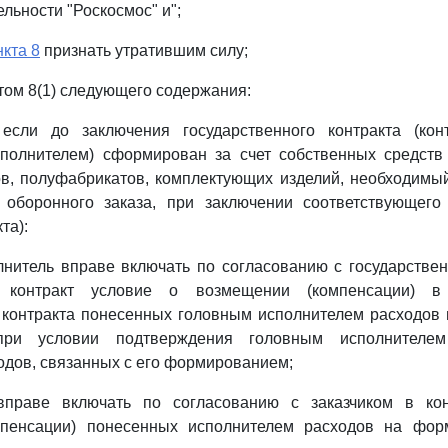
льности "Роскосмос" и";
нкта 8
признать утратившим силу;
том 8(1) следующего содержания:
 если до заключения государственного контракта (кон
сполнителем) сформирован за счет собственных средств 
ов, полуфабрикатов, комплектующих изделий, необходимы
о оборонного заказа, при заключении соответствующего 
та):
лнитель вправе включать по согласованию с государстве
й контракт условие о возмещении (компенсации) 
о контракта понесенных головным исполнителем расходов
при условии подтверждения головным исполнителем
одов, связанных с его формированием;
вправе включать по согласованию с заказчиком в ко
пенсации) понесенных исполнителем расходов на фор