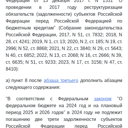
Федерации от 13 декабря 2017 г. N 1531 "О
проведении в 2017 году реструктуризации
обязательств (задолженности) субъектов Российской
Федерации перед Российской Федерацией по
бюджетным кредитам" (Собрание законодательства
Российской Федерации, 2017, N 51, ст. 7832; 2018, N
28, ст. 4241; 2019, N 1, ст. 13; 2020, N 2, ст. 185; N 19, ст.
2996; N 52, ст. 8868; 2021, N 22, ст. 3840; N 29, ст. 5643;
N 40, ст. 6852; 2022, N 13, ст. 2068; N 16, ст. 2666; N 39,
ст. 6635; N 51, ст. 9233; 2023, N 17, ст. 3156; N 47, ст.
8410):
а) пункт 8 после
абзаца третьего
дополнить абзацем
следующего содержания:
"В соответствии с Федеральным
законом
"О
федеральном бюджете на 2024 год и на плановый
период 2025 и 2026 годов" в 2024 году не подлежит
погашению две трети задолженности субъектов
Российской Федерации перед Российской