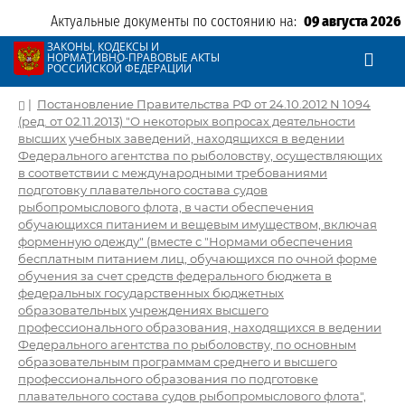
Актуальные документы по состоянию на:
09 августа 2026
ЗАКОНЫ, КОДЕКСЫ И
НОРМАТИВНО-ПРАВОВЫЕ АКТЫ
РОССИЙСКОЙ ФЕДЕРАЦИИ
|
Постановление Правительства РФ от 24.10.2012 N 1094
(ред. от 02.11.2013) "О некоторых вопросах деятельности
высших учебных заведений, находящихся в ведении
Федерального агентства по рыболовству, осуществляющих
в соответствии с международными требованиями
подготовку плавательного состава судов
рыбопромыслового флота, в части обеспечения
обучающихся питанием и вещевым имуществом, включая
форменную одежду" (вместе с "Нормами обеспечения
бесплатным питанием лиц, обучающихся по очной форме
обучения за счет средств федерального бюджета в
федеральных государственных бюджетных
образовательных учреждениях высшего
профессионального образования, находящихся в ведении
Федерального агентства по рыболовству, по основным
образовательным программам среднего и высшего
профессионального образования по подготовке
плавательного состава судов рыбопромыслового флота",