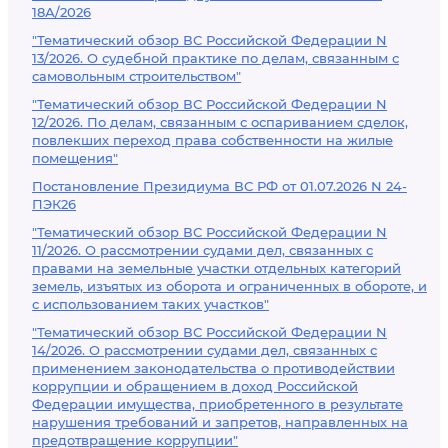
18А/2026
"Тематический обзор ВС Российской Федерации N
13/2026. О судебной практике по делам, связанным с
самовольным строительством"
"Тематический обзор ВС Российской Федерации N
12/2026. По делам, связанным с оспариванием сделок,
повлекших переход права собственности на жилые
помещения"
Постановление Президиума ВС РФ от 01.07.2026 N 24-
ПЭК26
"Тематический обзор ВС Российской Федерации N
11/2026. О рассмотрении судами дел, связанных с
правами на земельные участки отдельных категорий
земель, изъятых из оборота и ограниченных в обороте, и
с использованием таких участков"
"Тематический обзор ВС Российской Федерации N
14/2026. О рассмотрении судами дел, связанных с
применением законодательства о противодействии
коррупции и обращением в доход Российской
Федерации имущества, приобретенного в результате
нарушения требований и запретов, направленных на
предотвращение коррупции"