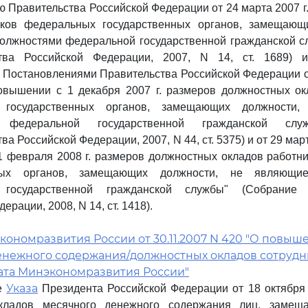
 Правительства Российской Федерации от 24 марта 2007 г.
иков федеральных государственных органов, замещающ
олжностями федеральной государственной гражданской с
ства Российской Федерации, 2007, N 14, ст. 1689) 
с Постановлениями Правительства Российской Федерации о
вышении с 1 декабря 2007 г. размеров должностных ок
 государственных органов, замещающих должности
 федеральной государственной гражданской слу
ва Российской Федерации, 2007, N 44, ст. 5375) и от 29 март
 февраля 2008 г. размеров должностных окладов работн
нных органов, замещающих должности, не являющи
 государственной гражданской службы" (Собрание з
ерации, 2008, N 14, ст. 1418).
ономразвития России от 30.11.2007 N 420 "О повыш
енежного содержания/должностных окладов сотрудн
ата Минэкономразвития России"
Указа
е
Президента Российской Федерации от 18 октября 
кладов месячного денежного содержания лиц, замещ