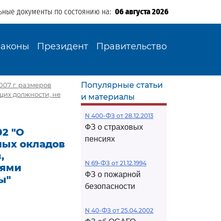
ьные документы по состоянию на:
06 августа 2026
Законы
Президент
Правительство
Популярные статьи
007 г. размеров
щих должности, не
и материалы
N 400-ФЗ от 28.12.2013
ФЗ о страховых
02 "О
пенсиях
ных окладов
,
N 69-ФЗ от 21.12.1994
тями
ФЗ о пожарной
ы"
безопасности
N 40-ФЗ от 25.04.2002