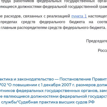
 труда работников федеральных государственных орга
ляющиеся должностями федеральной государственной граж
ие расходов, связанных с реализацией
пункта 1
настоящег
пределах средств федерального бюджета на соотв
 главным распорядителям средств федерального бюджета.
Председате
Росс
актика и законодательство — Постановление Правит
 702 "О повышении с 1 декабря 2007 г. размеров до
отников федеральных государственных органов, з
не являющиеся должностями федеральной государс
 службы"Судебная практика высших судов РФ