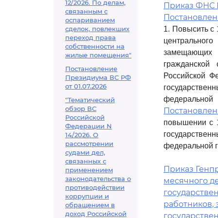
12/2026. По делам,
Приказ ФНС Р
связанным с
Постановлени
оспариванием
сделок, повлекших
1. Повысить с 
переход права
центрального
собственности на
замещающих д
жилые помещения"
гражданской 
Постановление
Российской Ф
Президиума ВС РФ
от 01.07.2026
государстве
федеральной 
"Тематический
обзор ВС
Постановле
Российской
повышении с 1
Федерации N
государстве
14/2026. О
рассмотрении
федеральной г
судами дел,
связанных с
Приказ Генпр
применением
законодательства о
месячного д
противодействии
государстве
коррупции и
работников,
обращением в
доход Российской
государстве