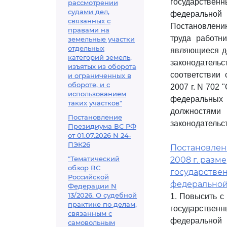
государстве
рассмотрении
судами дел,
федеральной 
связанных с
Постановлению
правами на
труда работн
земельные участки
отдельных
являющиеся д
категорий земель,
законодатель
изъятых из оборота
соответствии
и ограниченных в
обороте, и с
2007 г. N 702
использованием
федеральных
таких участков"
должностями
Постановление
законодательст
Президиума ВС РФ
от 01.07.2026 N 24-
ПЭК26
Постановлени
"Тематический
2008 г. раз
обзор ВС
государстве
Российской
федеральной
Федерации N
13/2026. О судебной
1. Повысить с
практике по делам,
государстве
связанным с
федеральной 
самовольным