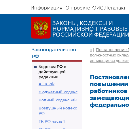
Информация
О проекте ЮИС Легалакт
ЗАКОНЫ, КОДЕКСЫ И
НОРМАТИВНО-ПРАВОВЫЕ 
РОССИЙСКОЙ ФЕДЕРАЦИ
Законодательство
|
Постановление П
должностных оклад
РФ
являющиеся должно
Кодексы РФ в
действующей
Постановлен
редакции
повышении с
АПК РФ
работников
Бюджетный кодекс
замещающих
Водный кодекс РФ
федерально
Воздушный кодекс
РФ
ГК РФ часть 1