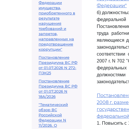
Федерации
Федерации"
имущества,
б) должностны
приобретенного в
результате
федеральной 
нарушения
Постановлению
требований и
труда работн
запретов,
направленных на
являющиеся д
предотвращение
законодатель
коррупции"
соответствии
Постановление
2007 г. N 702
Президиума ВС РФ
от 01.07.2026 N 272-
федеральных
ПЭК25
должностями
Постановление
законодательст
Президиума ВС РФ
от 01.07.2026 N
Постановлени
18А/2026
2008 г. раз
"Тематический
государстве
обзор ВС
Российской
федеральной
Федерации N
1. Повысить с
11/2026. О