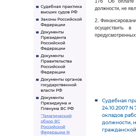
176 "Об оплате
Судебная практика
должности, не яв
высших судов РФ
Законы Российской
2. Финансирован
Федерации
осуществить в 
Документы
предусмотренных
Президента
Российской
Федерации
Документы
Правительства
Российской
Федерации
Документы органов
государственной
власти РФ
Документы
Судебная пр
Президиума и
24.10.2007 N
Пленума ВС РФ
окладов раб
"Тематический
обзор ВС
должности, 
Российской
гражданской
Федерации N