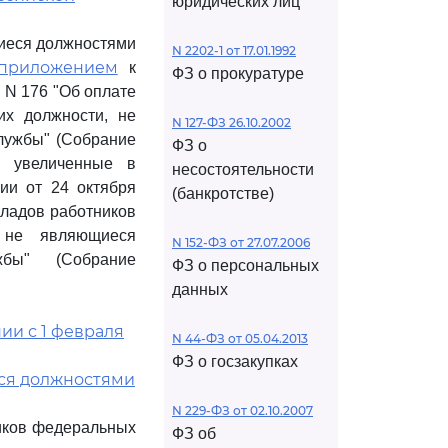
юридических лиц
щиеся должностями
N 2202-1 от 17.01.1992
приложением
к
ФЗ о прокуратуре
 N 176 "Об оплате
их должности, не
N 127-ФЗ 26.10.2002
лужбы" (Собрание
ФЗ о
и увеличенные в
несостоятельности
ии от 24 октября
(банкротстве)
кладов работников
, не являющиеся
N 152-ФЗ от 27.07.2006
жбы" (Собрание
ФЗ о персональных
данных
ии с 1 февраля
N 44-ФЗ от 05.04.2013
ФЗ о госзакупках
ся должностями
N 229-ФЗ от 02.10.2007
ников федеральных
ФЗ об