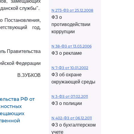
нов, замещающих
данской службы".
N 273-ФЗ от 25.12.2008
ФЗ о
о Постановления,
противодействии
етствующий год,
коррупции
N 38-ФЗ от 13.03.2006
ль Правительства
ФЗ о рекламе
ийской Федерации
N 7-ФЗ от 10.01.2002
ФЗ об охране
В.ЗУБКОВ
окружающей среды
N 3-ФЗ от 07.02.2011
ельства РФ от
ФЗ о полиции
лжностных
амещающих
N 402-ФЗ от 06.12.2011
твенной
ФЗ о бухгалтерском
учете