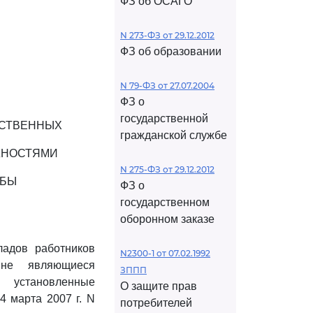
ФЗ об ОСАГО
N 273-ФЗ от 29.12.2012
ФЗ об образовании
N 79-ФЗ от 27.07.2004
ФЗ о
государственной
РСТВЕННЫХ
гражданской службе
ЖНОСТЯМИ
N 275-ФЗ от 29.12.2012
ЖБЫ
ФЗ о
государственном
оборонном заказе
ладов работников
N2300-1 от 07.02.1992
 не являющиеся
ЗППП
 установленные
О защите прав
 марта 2007 г. N
потребителей