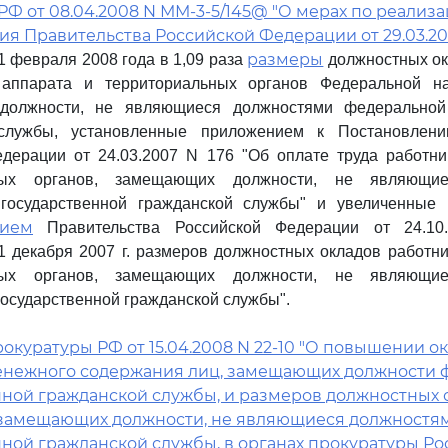
Ф от 08.04.2008 N ММ-3-5/145@ "О мерах по реализ
я Правительства Российской Федерации от 29.03.20
размеры
1 февраля 2008 года в 1,09 раза
должностных ок
 аппарата и территориальных органов Федеральной н
олжности, не являющиеся должностями федеральной 
службы, установленные приложением к Постановлени
едерации от 24.03.2007 N 176 "Об оплате труда работн
нных органов, замещающих должности, не являющи
государственной гражданской службы" и увеличенные 
нием
Правительства Российской Федерации от 24.1
 декабря 2007 г. размеров должностных окладов работн
нных органов, замещающих должности, не являющи
осударственной гражданской службы".
окуратуры РФ от 15.04.2008 N 22-10 "О повышении о
енежного содержания лиц, замещающих должности 
нной гражданской службы, и размеров должностных 
 замещающих должности, не являющиеся должностя
нной гражданской службы, в органах прокуратуры Р