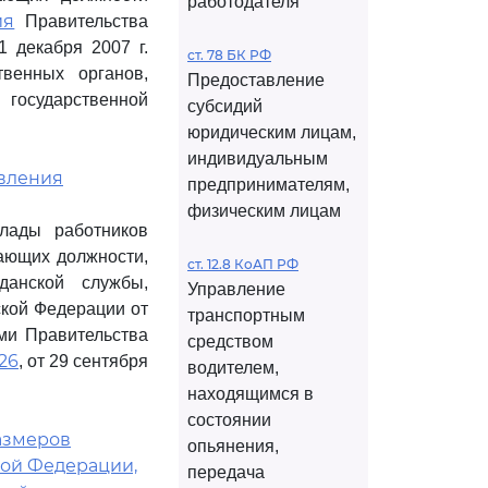
работодателя
ия
Правительства
 декабря 2007 г.
ст. 78 БК РФ
венных органов,
Предоставление
государственной
субсидий
юридическим лицам,
индивидуальным
овления
предпринимателям,
физическим лицам
лады работников
ающих должности,
ст. 12.8 КоАП РФ
данской службы,
Управление
кой Федерации от
транспортным
ями Правительства
средством
26
, от 29 сентября
водителем,
находящимся в
состоянии
размеров
опьянения,
кой Федерации,
передача