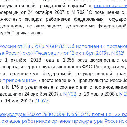
постановлен
государственной гражданской службы" и
дерации от 24 октября 2007 г. N 702 "О повышении с 1
жностных окладов работников федеральных государст
олжности, не являющиеся должностями федеральной 
лужбы" приказываю:
оссии от 21.10.2013 N 684/13 "Об исполнении постан
а Российской Федерации от 12 октября 2013 г. N 912"
с 1 октября 2013 года в 1.055 раза должностные ок
аппарата и территориальных органов ФАС России, замещ
ся должностями федеральной государственной граж
приложением
е
к постановлению Правительства Российс
 г. N 176 и увеличенные в соответствии с постановлени
N 702
N 2
ерации от 24 октября 2007 г.
, от 29 марта 2008 г.
N 477
от 14 мая 2012 г.
.
окуратуры РФ от 28.10.2008 N 54-10 "О повышении 
 окладов работников органов прокуратуры Российс