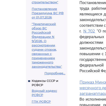
строительством"
Постановлению
труда работн
Постановление
Президиума ВС РФ
являющиеся д
от 01.07.2026
законодатель
"Тематический
соответствии 
обзор ВС
N 702
г.
"О по
Российской
Федерации N
федеральных
9/2026. О
должностями
рассмотрении
законодательст
судами споров,
связанных с
повышении с 1
применением
государстве
таможенного
федеральной
законодательства"
Российской Фед
Подробнее...
Кодексы СССР и
Приказ Минэк
РСФСР
месячного д
Водный кодекс
загранаппар
РСФСР
Во исполнени
ГПК РСФСР
повышении о