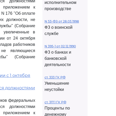
еся должностями
исполнительном
е приложением к
производстве
 N 176 "Об оплате
их должности, не
N 53-ФЗ от 28.03.1998
лужбы" (Собрание
ФЗ о воинской
и увеличенные в
службе
ии от 24 октября
кладов работников
N 395-1 от 02.12.1990
, не являющиеся
ФЗ о банках и
жбы" (Собрание
банковской
деятельности
и с 1 октября
ст. 333 ГК РФ
Уменьшение
ся должностями
неустойки
ников федеральных
ст. 317.1 ГК РФ
еся должностями
Проценты по
е приложением к
денежному