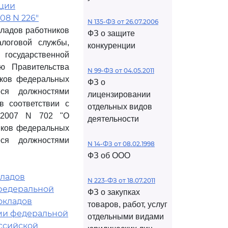
ации
08 N 226"
N 135-ФЗ от 26.07.2006
ладов работников
ФЗ о защите
алоговой службы,
конкуренции
государственной
ю Правительства
N 99-ФЗ от 04.05.2011
иков федеральных
ФЗ о
еся должностями
лицензировании
в соответствии с
отдельных видов
0.2007 N 702 "О
деятельности
иков федеральных
еся должностями
N 14-ФЗ от 08.02.1998
ФЗ об ООО
кладов
N 223-ФЗ от 18.07.2011
федеральной
ФЗ о закупках
окладов
товаров, работ, услуг
ми федеральной
отдельными видами
оссийской