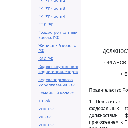
ГК РФ часть 2
ГК РФ часть 3
ГК РФ часть 4
ГПК РФ
Градостроительный
кодекс РФ
Жилищный кодекс
РФ
ДОЛЖНОСТ
КАС РФ
ОРГАНОВ
Кодекс внутреннего
водного транспорта
ФЕ
Кодекс торгового
мореплавания РФ
Правительство Ро
Семейный кодекс
ТК РФ
1. Повысить с 1
федеральных г
УИК РФ
должностями ф
УК РФ
приложением к П
УПК РФ