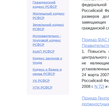
Гражданский
федеральной 
кодекс РСФСР
Российской Фе
Жилищный кодекс
размеров дол
РСФСР
замещающих д
Земельный кодекс
гражданской с
РСФСР
Исправительно -
Приказ ФАС Р
трудовой кодекс
РСФСР
Правительств
КоАП РСФСР
1. Повысить 
центрального 
Кодекс законов о
труде
не являющие
установленны
Кодекс о браке и
семье РСФСР
24 марта 2007
УК РСФСР
Российской Фед
N 721
2008 г.
и 
УПК РСФСР
Приказ Генпр
должностных