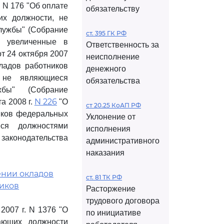
 N 176 "Об оплате
обязательству
их должности, не
лужбы" (Собрание
ст. 395 ГК РФ
и увеличенные в
Ответственность за
т 24 октября 2007
неисполнение
ладов работников
денежного
, не являющиеся
обязательства
жбы" (Собрание
N 226
а 2008 г.
"О
ст 20.25 КоАП РФ
иков федеральных
Уклонение от
еся должностями
исполнения
аконодательства
административного
наказания
ении окладов
ст. 81 ТК РФ
иков
Расторжение
трудового договора
2007 г. N 1376 "О
по инициативе
ающих должности