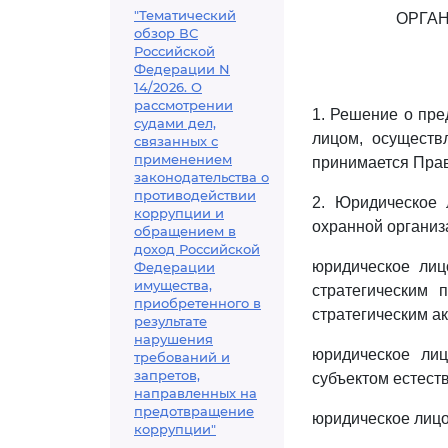
"Тематический
ОРГА
обзор ВС
Российской
Федерации N
14/2026. О
рассмотрении
1. Решение о пре
судами дел,
лицом, осуществ
связанных с
применением
принимается Прав
законодательства о
противодействии
2. Юридическое 
коррупции и
охранной организ
обращением в
доход Российской
юридическое лиц
Федерации
имущества,
стратегическим 
приобретенного в
стратегическим а
результате
нарушения
юридическое лиц
требований и
запретов,
субъектом естест
направленных на
предотвращение
юридическое лицо
коррупции"