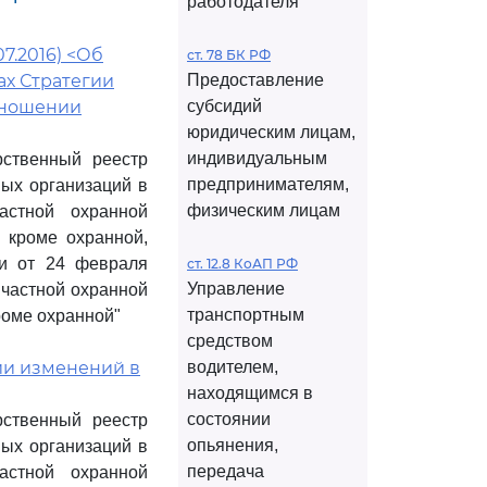
работодателя
07.2016) <Об
ст. 78 БК РФ
ах Стратегии
Предоставление
тношении
субсидий
юридическим лицам,
индивидуальным
рственный реестр
предпринимателям,
ных организаций в
физическим лицам
астной охранной
 кроме охранной,
ии от 24 февраля
ст. 12.8 КоАП РФ
Управление
 частной охранной
транспортным
роме охранной"
средством
нии изменений в
водителем,
находящимся в
состоянии
рственный реестр
опьянения,
ных организаций в
передача
астной охранной