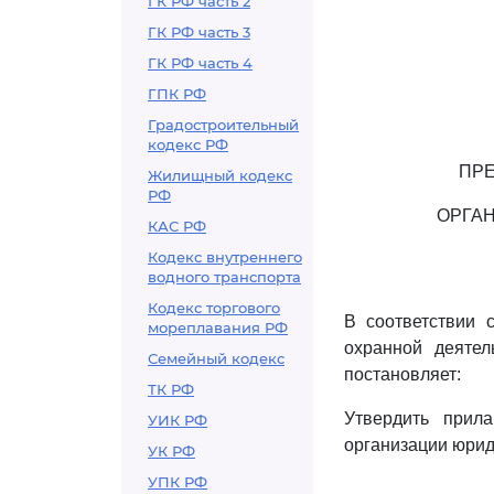
ГК РФ часть 2
ГК РФ часть 3
ГК РФ часть 4
ГПК РФ
Градостроительный
кодекс РФ
ПРЕ
Жилищный кодекс
РФ
ОРГА
КАС РФ
Кодекс внутреннего
водного транспорта
Кодекс торгового
В соответствии 
мореплавания РФ
охранной деятел
Семейный кодекс
постановляет:
ТК РФ
Утвердить прил
УИК РФ
организации юрид
УК РФ
УПК РФ