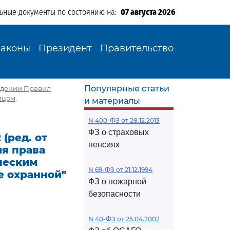
льные документы по состоянию на:
07 августа 2026
Законы
Президент
Правительство
Популярные статьи
рждении Правил
ицом,
и материалы
N 400-ФЗ от 28.12.2013
ФЗ о страховых
(ред. от
пенсиях
ия права
ческим
N 69-ФЗ от 21.12.1994
е охранной"
ФЗ о пожарной
безопасности
N 40-ФЗ от 25.04.2002