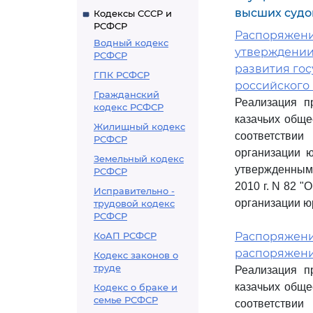
высших судо
Кодексы СССР и
РСФСР
Распоряжение 
Водный кодекс
утверждении 
РСФСР
развития го
ГПК РСФСР
российского 
Гражданский
Реализация п
кодекс РСФСР
казачьих обще
Жилищный кодекс
соответстви
РСФСР
организации 
Земельный кодекс
утвержденным
РСФСР
2010 г. N 82 
Исправительно -
организации ю
трудовой кодекс
РСФСР
КоАП РСФСР
Распоряжение
распоряжение
Кодекс законов о
труде
Реализация п
казачьих обще
Кодекс о браке и
семье РСФСР
соответстви