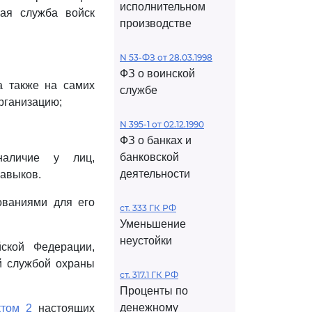
исполнительном
ная служба войск
производстве
N 53-ФЗ от 28.03.1998
ФЗ о воинской
а также на самих
службе
рганизацию;
N 395-1 от 02.12.1990
ФЗ о банках и
банковской
наличие у лиц,
деятельности
навыков.
ованиями для его
ст. 333 ГК РФ
Уменьшение
неустойки
ской Федерации,
й службой охраны
ст. 317.1 ГК РФ
Проценты по
денежному
ктом 2
настоящих