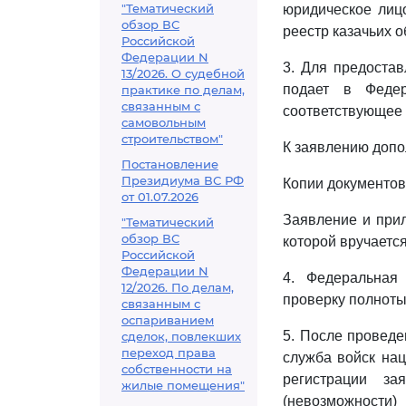
"Тематический
юридическое лиц
обзор ВС
реестр казачьих 
Российской
Федерации N
3. Для предоста
13/2026. О судебной
подает в Федер
практике по делам,
связанным с
соответствующее 
самовольным
строительством"
К заявлению допо
Постановление
Президиума ВС РФ
Копии документов
от 01.07.2026
Заявление и прил
"Тематический
обзор ВС
которой вручаетс
Российской
Федерации N
4. Федеральная
12/2026. По делам,
проверку полноты
связанным с
оспариванием
5. После провед
сделок, повлекших
переход права
служба войск нац
собственности на
регистрации за
жилые помещения"
(невозможности