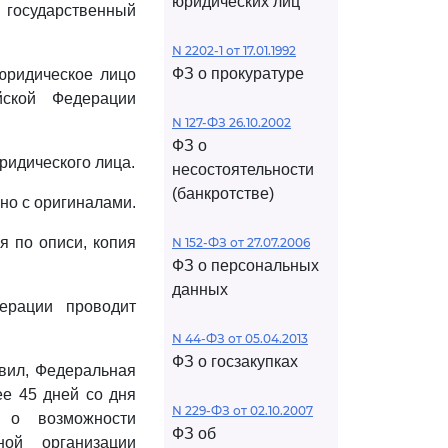
юридических лиц
 государственный
N 2202-1 от 17.01.1992
ФЗ о прокуратуре
юридическое лицо
йской Федерации
N 127-ФЗ 26.10.2002
ФЗ о
ридического лица.
несостоятельности
(банкротстве)
но с оригиналами.
я по описи, копия
N 152-ФЗ от 27.07.2006
ФЗ о персональных
данных
ерации проводит
N 44-ФЗ от 05.04.2013
ФЗ о госзакупках
вил, Федеральная
ее 45 дней со дня
N 229-ФЗ от 02.10.2007
е о возможности
ФЗ об
ной организации