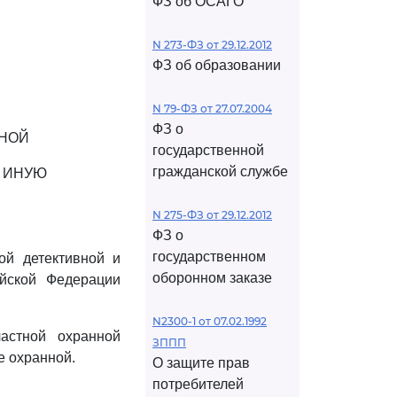
ФЗ об ОСАГО
N 273-ФЗ от 29.12.2012
ФЗ об образовании
N 79-ФЗ от 27.07.2004
ФЗ о
ННОЙ
государственной
гражданской службе
 ИНУЮ
N 275-ФЗ от 29.12.2012
ФЗ о
государственном
ой детективной и
оборонном заказе
ийской Федерации
N2300-1 от 07.02.1992
астной охранной
ЗППП
е охранной.
О защите прав
потребителей