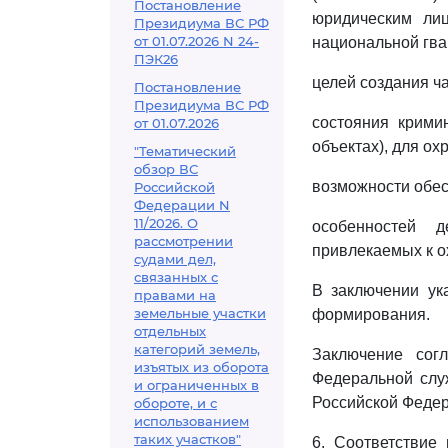
Постановление
юридическим лиц
Президиума ВС РФ
от 01.07.2026 N 24-
национальной гва
ПЭК26
целей создания ч
Постановление
Президиума ВС РФ
состояния крими
от 01.07.2026
объектах), для о
"Тематический
обзор ВС
возможности обес
Российской
Федерации N
11/2026. О
особенностей 
рассмотрении
привлекаемых к о
судами дел,
связанных с
В заключении ук
правами на
земельные участки
формирования.
отдельных
категорий земель,
Заключение сог
изъятых из оборота
Федеральной слу
и ограниченных в
Российской Федер
обороте, и с
использованием
таких участков"
6. Соответствие