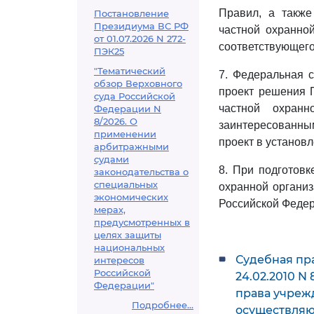
Правил, а также
Постановление
Президиума ВС РФ
частной охранно
от 01.07.2026 N 272-
соответствующего
ПЭК25
"Тематический
7. Федеральная 
обзор Верховного
проект решения 
суда Российской
частной охранн
Федерации N
8/2026. О
заинтересованны
применении
проект в установ
арбитражными
судами
8. При подготов
законодательства о
специальных
охранной органи
экономических
Российской Феде
мерах,
предусмотренных в
целях защиты
национальных
Судебная пр
интересов
Российской
24.02.2010 N
Федерации"
права учреж
Подробнее...
осуществляю