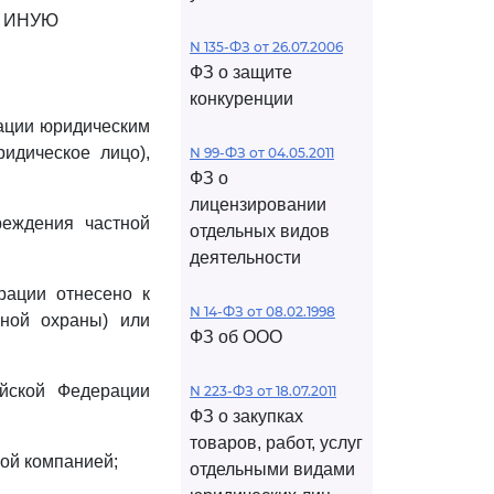
 ИНУЮ
N 135-ФЗ от 26.07.2006
ФЗ о защите
конкуренции
зации юридическим
идическое лицо),
N 99-ФЗ от 04.05.2011
ФЗ о
лицензировании
реждения частной
отдельных видов
деятельности
рации отнесено к
N 14-ФЗ от 08.02.1998
нной охраны) или
ФЗ об ООО
ийской Федерации
N 223-ФЗ от 18.07.2011
ФЗ о закупках
товаров, работ, услуг
ной компанией;
отдельными видами