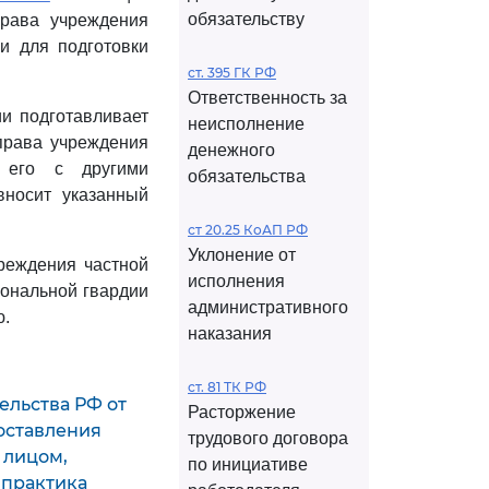
обязательству
права учреждения
и для подготовки
ст. 395 ГК РФ
Ответственность за
и подготавливает
неисполнение
права учреждения
денежного
т его с другими
обязательства
вносит указанный
ст 20.25 КоАП РФ
Уклонение от
реждения частной
исполнения
ональной гвардии
административного
ю.
наказания
ст. 81 ТК РФ
ельства РФ от
Расторжение
доставления
трудового договора
 лицом,
по инициативе
 практика