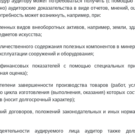
едур аудитору может потребоваться получить (с помощью
но) аудиторские доказательства в виде отчетов, мнений, о
отребность может возникнуть, например, при:
ленных видов внеоборотных активов, например, земли, зд
едметов искусства;
оличественного содержания полезных компонентов в мине
эксплуатации сооружений и оборудования;
 финансовых показателей с помощью специальных пр
ная оценка);
тепени завершенности производства товаров (работ, усл
о цикла изготовления (выполнения, оказания) которых сос
в (носит долгосрочный характер);
овий договоров, положений законодательных и иных норм
еятельности аудируемого лица аудитор также дол