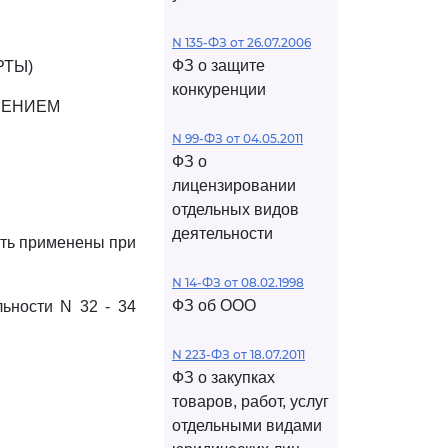
N 135-ФЗ от 26.07.2006
ФЗ о защите
РТЫ)
конкуренции
ЛЕНИЕМ
N 99-ФЗ от 04.05.2011
ФЗ о
лицензировании
отдельных видов
деятельности
ыть применены при
N 14-ФЗ от 08.02.1998
ФЗ об ООО
ьности N 32 - 34
N 223-ФЗ от 18.07.2011
ФЗ о закупках
товаров, работ, услуг
отдельными видами