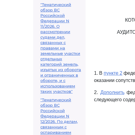
"Тематический
обзор ВС
Российской
КОТ
Федерации N
11/2026. О
рассмотрении
АУДИТ
судами дел,
связанных с
правами на
земельные участки
отдельных
категорий земель,
изъятых из оборота
1. В
пункте 2
федер
и ограниченных в
оказании сопутств
обороте, и с
использованием
таких участков"
2.
Дополнить
феде
следующего соде
"Тематический
обзор ВС
Российской
Федерации N
12/2026. По делам,
связанным с
оспариванием