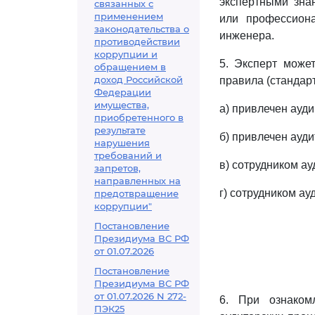
экспертными зна
связанных с
применением
или профессион
законодательства о
инженера.
противодействии
коррупции и
5. Эксперт може
обращением в
доход Российской
правила (стандарт
Федерации
имущества,
а) привлечен ауд
приобретенного в
результате
б) привлечен ауд
нарушения
требований и
в) сотрудником ау
запретов,
направленных на
г) сотрудником ау
предотвращение
коррупции"
Постановление
Президиума ВС РФ
от 01.07.2026
Постановление
Президиума ВС РФ
от 01.07.2026 N 272-
6. При ознаком
ПЭК25