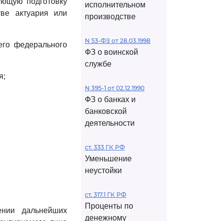
ующую подготовку
исполнительном
ве актуария или
производстве
N 53-ФЗ от 28.03.1998
его федерального
ФЗ о воинской
службе
я;
N 395-1 от 02.12.1990
ФЗ о банках и
банковской
деятельности
ст. 333 ГК РФ
Уменьшение
неустойки
ст. 317.1 ГК РФ
Проценты по
ении дальнейших
денежному