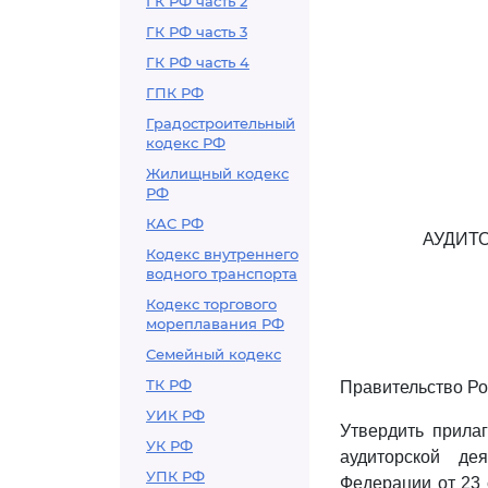
ГК РФ часть 2
ГК РФ часть 3
ГК РФ часть 4
ГПК РФ
Градостроительный
кодекс РФ
Жилищный кодекс
РФ
КАС РФ
АУДИТ
Кодекс внутреннего
водного транспорта
Кодекс торгового
мореплавания РФ
Семейный кодекс
ТК РФ
Правительство Ро
УИК РФ
Утвердить прил
УК РФ
аудиторской де
УПК РФ
Федерации от 23 