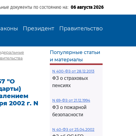
ьные документы по состоянию на:
06 августа 2026
Законы
Президент
Правительство
Популярные статьи
федеральные
вительства
и материалы
N 400-ФЗ от 28.12.2013
ФЗ о страховых
57 "О
пенсиях
дарты)
овлением
N 69-ФЗ от 21.12.1994
я 2002 г. N
ФЗ о пожарной
безопасности
N 40-ФЗ от 25.04.2002