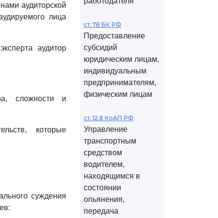
работодателя
енами аудиторской
аудируемого лица
ст. 78 БК РФ
Предоставление
субсидий
эксперта аудитор
юридическим лицам,
индивидуальным
предпринимателям,
физическим лицам
ра, сложности и
ст. 12.8 КоАП РФ
Управление
ельств, которые
транспортным
средством
водителем,
находящимся в
состоянии
ального суждения
опьянения,
ев:
передача