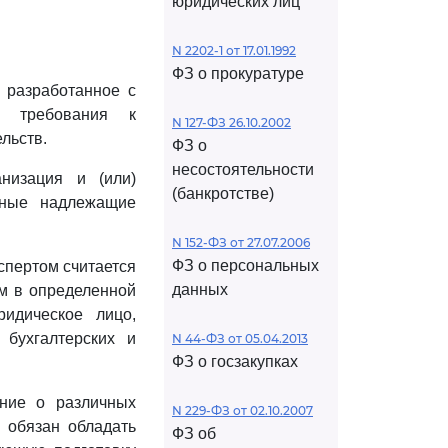
юридических лиц
N 2202-1 от 17.01.1992
ФЗ о прокуратуре
, разработанное с
е требования к
N 127-ФЗ 26.10.2002
льств.
ФЗ о
несостоятельности
анизация и (или)
(банкротстве)
чные надлежащие
N 152-ФЗ от 27.07.2006
ФЗ о персональных
спертом считается
данных
м в определенной
ридическое лицо,
бухгалтерских и
N 44-ФЗ от 05.04.2013
ФЗ о госзакупках
ние о различных
N 229-ФЗ от 02.10.2007
 обязан обладать
ФЗ об