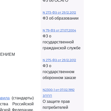
ФЗ об ОСАГО
N 273-ФЗ от 29.12.2012
ФЗ об образовании
N 79-ФЗ от 27.07.2004
ФЗ о
государственной
гражданской службе
ЛЕНИЕМ
N 275-ФЗ от 29.12.2012
ФЗ о
государственном
оборонном заказе
N2300-1 от 07.02.1992
ЗППП
авила
(стандарты)
О защите прав
ства Российской
потребителей
ийской Федерации,