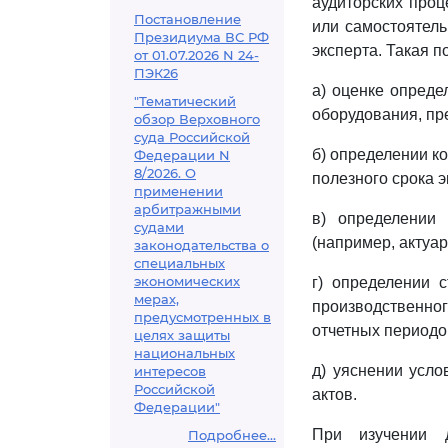
аудиторских проц
Постановление
или самостоятель
Президиума ВС РФ
эксперта. Такая п
от 01.07.2026 N 24-
ПЭК26
а) оценке опреде
"Тематический
оборудования, пр
обзор Верховного
суда Российской
б) определении к
Федерации N
8/2026. О
полезного срока 
применении
арбитражными
в) определении
судами
(например, актуар
законодательства о
специальных
экономических
г) определении с
мерах,
производственног
предусмотренных в
отчетных периодо
целях защиты
национальных
д) уяснении усл
интересов
Российской
актов.
Федерации"
При изучении д
Подробнее...