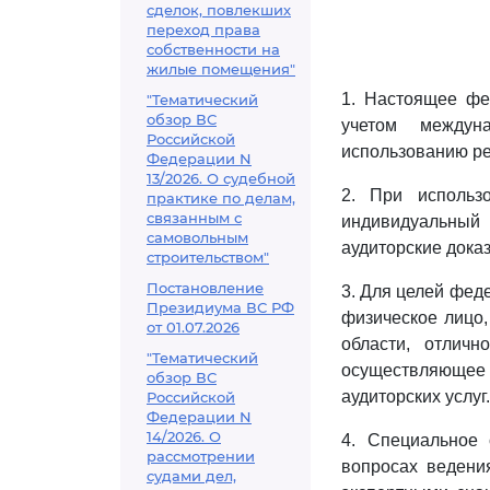
сделок, повлекших
переход права
собственности на
жилые помещения"
1. Настоящее фед
"Тематический
обзор ВС
учетом междун
Российской
использованию рез
Федерации N
13/2026. О судебной
2. При использо
практике по делам,
связанным с
индивидуальный
самовольным
аудиторские доказ
строительством"
Постановление
3. Для целей фед
Президиума ВС РФ
физическое лицо
от 01.07.2026
области, отличн
"Тематический
осуществляющее
обзор ВС
аудиторских услуг.
Российской
Федерации N
14/2026. О
4. Специальное
рассмотрении
вопросах ведени
судами дел,