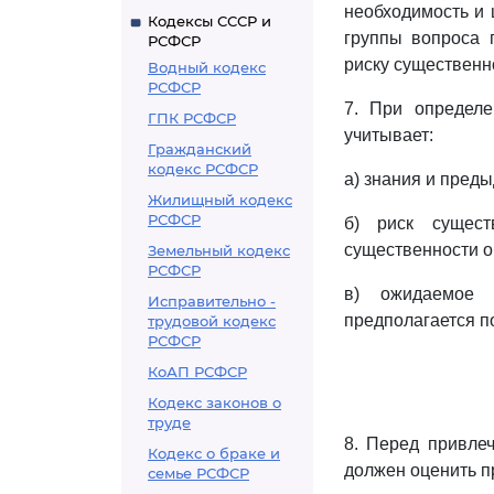
необходимость и 
Кодексы СССР и
группы вопроса 
РСФСР
риску существенн
Водный кодекс
РСФСР
7. При определе
ГПК РСФСР
учитывает:
Гражданский
кодекс РСФСР
а) знания и пред
Жилищный кодекс
РСФСР
б) риск сущест
существенности о
Земельный кодекс
РСФСР
в) ожидаемое к
Исправительно -
предполагается п
трудовой кодекс
РСФСР
КоАП РСФСР
Кодекс законов о
труде
8. Перед привле
Кодекс о браке и
должен оценить п
семье РСФСР