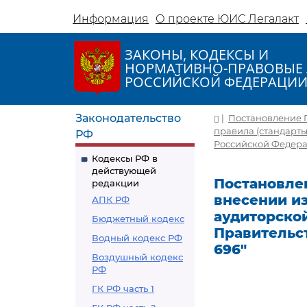
Информация
О проекте ЮИС Легалакт
ЗАКОНЫ, КОДЕКСЫ И
НОРМАТИВНО-ПРАВОВЫЕ 
РОССИЙСКОЙ ФЕДЕРАЦИ
Законодательство
|
Постановление П
правила (стандарт
РФ
Российской Федераци
Кодексы РФ в
действующей
Постановлен
редакции
внесении и
АПК РФ
аудиторско
Бюджетный кодекс
Правительст
Водный кодекс РФ
696"
Воздушный кодекс
РФ
ГК РФ часть 1