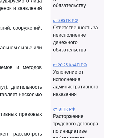
 аудируемого лица
обязательству
ценок и заявлений
ст. 395 ГК РФ
Ответственность за
аний, сооружений,
неисполнение
денежного
ральном сырье или
обязательства
ст 20.25 КоАП РФ
иемов и методов
Уклонение от
исполнения
административного
уг), длительность
наказания
тавляет несколько
ст. 81 ТК РФ
ативных правовых
Расторжение
трудового договора
по инициативе
жен рассмотреть