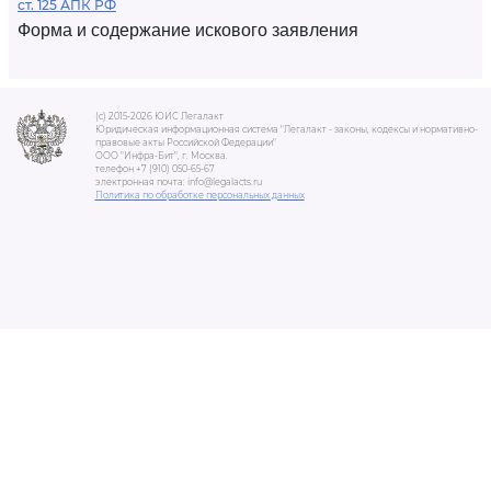
ст. 125 АПК РФ
Форма и содержание искового заявления
(c) 2015-2026 ЮИС Легалакт
Юридическая информационная система "Легалакт - законы, кодексы и нормативно-
правовые акты Российской Федерации"
ООО "Инфра-Бит", г. Москва.
телефон +7 (910) 050-65-67
электронная почта: info@legalacts.ru
Политика по обработке персональных данных