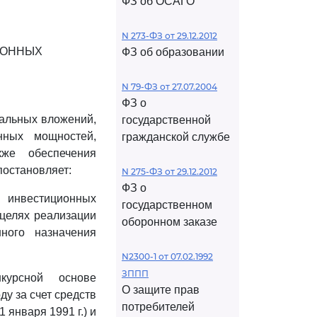
ФЗ об ОСАГО
N 273-ФЗ от 29.12.2012
ИОННЫХ
ФЗ об образовании
N 79-ФЗ от 27.07.2004
ФЗ о
альных вложений,
государственной
нных мощностей,
гражданской службе
же обеспечения
постановляет:
N 275-ФЗ от 29.12.2012
ФЗ о
 инвестиционных
государственном
целях реализации
оборонном заказе
ного назначения
N2300-1 от 07.02.1992
ЗППП
курсной основе
О защите прав
у за счет средств
потребителей
 января 1991 г.) и