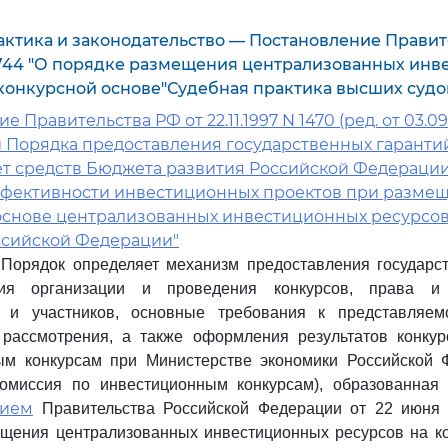
актика и законодательство — Постановление Правит
N 744 "О порядке размещения централизованных ин
 конкурсной основе"Судебная практика высших суд
 Правительства РФ от 22.11.1997 N 1470 (ред. от 03.09
 Порядка предоставления государственных гаранти
чет средств Бюджета развития Российской Федераци
ффективности инвестиционных проектов при разме
основе централизованных инвестиционных ресурсо
ссийской Федерации"
Порядок определяет механизм предоставления государст
вия организации и проведения конкурсов, права и
в и участников, основные требования к представляем
 рассмотрения, а также оформления результатов конкур
ым конкурсам при Министерстве экономики Российской 
Комиссия по инвестиционным конкурсам), образованная 
нием
Правительства Российской Федерации от 22 июня 
щения централизованных инвестиционных ресурсов на ко