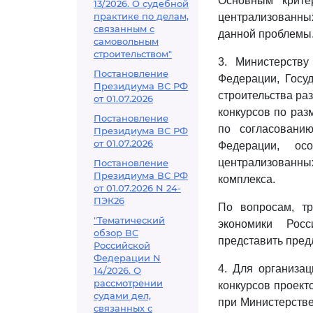
Основным крите
13/2026. О судебной
практике по делам,
централизованн
связанным с
данной проблемы
самовольным
строительством"
3. Министерству
Постановление
Федерации, Госу
Президиума ВС РФ
строительства раз
от 01.07.2026
конкурсов по раз
Постановление
по согласовани
Президиума ВС РФ
от 01.07.2026
Федерации, ос
централизованны
Постановление
Президиума ВС РФ
комплекса.
от 01.07.2026 N 24-
ПЭК26
По вопросам, т
"Тематический
экономики Рос
обзор ВС
представить пред
Российской
Федерации N
4. Для организац
14/2026. О
рассмотрении
конкурсов проект
судами дел,
при Министерств
связанных с