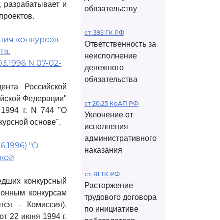
, разрабатывает и
обязательству
проектов.
ст. 395 ГК РФ
ния конкурсов
Ответственность за
тв.
неисполнение
3.1996 N 07-02-
денежного
обязательства
ента Российской
ийской Федерации"
ст 20.25 КоАП РФ
1994 г. N 744 "О
Уклонение от
урсной основе".
исполнения
административного
6.1996) "О
наказания
ской
ст. 81 ТК РФ
едших конкурсный
Расторжение
ионным конкурсам
трудового договора
тся - Комиссия),
по инициативе
т 22 июня 1994 г.