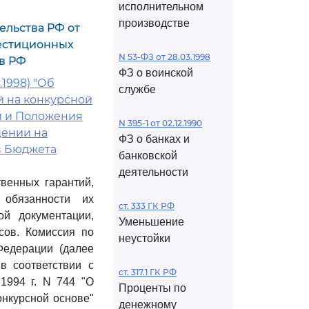
исполнительном
производстве
ельства РФ от
вестиционных
N 53-ФЗ от 28.03.1998
ов РФ
ФЗ о воинской
.1998) "Об
службе
й на конкурсной
и и Положения
N 395-1 от 02.12.1990
щении на
ФЗ о банках и
в Бюджета
банковской
деятельности
венных гарантий,
 обязанности их
ст. 333 ГК РФ
ой документации,
Уменьшение
сов. Комиссия по
неустойки
Федерации (далее
в соответствии с
ст. 317.1 ГК РФ
1994 г. N 744 "О
Проценты по
нкурсной основе"
денежному