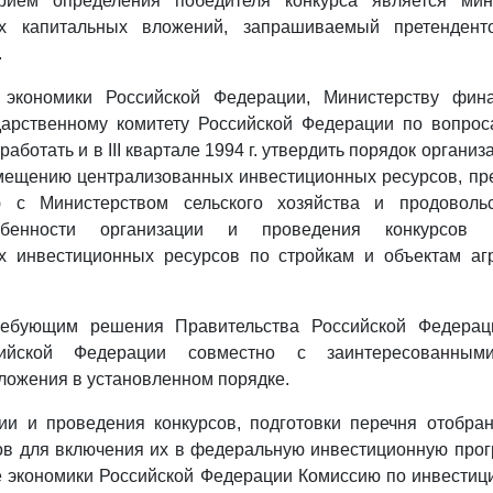
рием определения победителя конкурса является ми
ых капитальных вложений, запрашиваемый претенден
.
 экономики Российской Федерации, Министерству фин
дарственному комитету Российской Федерации по вопрос
работать и в III квартале 1994 г. утвердить порядок органи
мещению централизованных инвестиционных ресурсов, пр
ю с Министерством сельского хозяйства и продовольс
обенности организации и проведения конкурсов
х инвестиционных ресурсов по стройкам и объектам а
ребующим решения Правительства Российской Федераци
сийской Федерации совместно с заинтересованными
ложения в установленном порядке.
ии и проведения конкурсов, подготовки перечня отобра
ов для включения их в федеральную инвестиционную про
е экономики Российской Федерации Комиссию по инвестиц