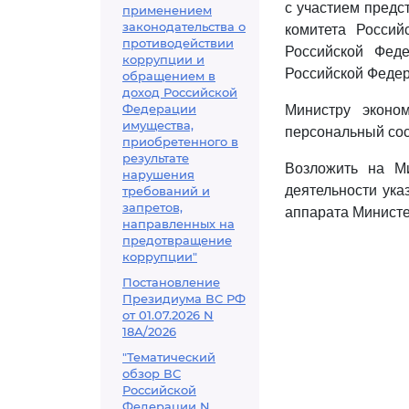
с участием предс
применением
законодательства о
комитета Россий
противодействии
Российской Феде
коррупции и
Российской Федер
обращением в
доход Российской
Федерации
Министру эконо
имущества,
персональный сос
приобретенного в
результате
Возложить на М
нарушения
деятельности ука
требований и
запретов,
аппарата Министе
направленных на
предотвращение
коррупции"
Постановление
Президиума ВС РФ
от 01.07.2026 N
18А/2026
"Тематический
обзор ВС
Российской
Федерации N