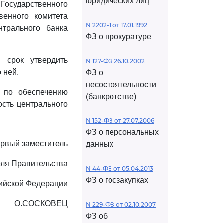
юридических лиц
 Государственного
венного комитета
N 2202-1 от 17.01.1992
нтрального банка
ФЗ о прокуратуре
 срок утвердить
N 127-ФЗ 26.10.2002
 ней.
ФЗ о
несостоятельности
 по обеспечению
(банкротстве)
ость центрального
N 152-ФЗ от 27.07.2006
ФЗ о персональных
рвый заместитель
данных
ля Правительства
N 44-ФЗ от 05.04.2013
ФЗ о госзакупках
ийской Федерации
О.СОСКОВЕЦ
N 229-ФЗ от 02.10.2007
ФЗ об