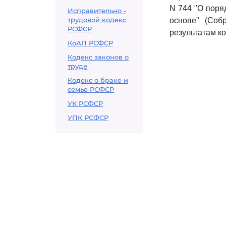
N 744 "О поря
Исправительно -
трудовой кодекс
основе" (Собр
РСФСР
результатам ко
КоАП РСФСР
Кодекс законов о
труде
Кодекс о браке и
семье РСФСР
УК РСФСР
УПК РСФСР