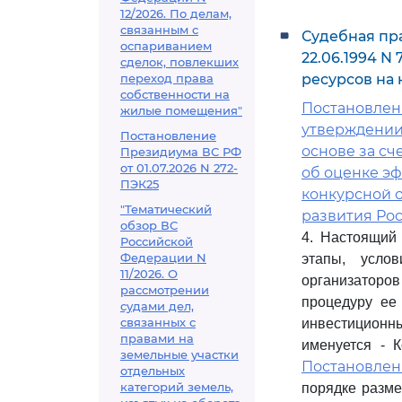
12/2026. По делам,
связанным с
Судебная пр
оспариванием
22.06.1994 
сделок, повлекших
переход права
ресурсов на
собственности на
Постановление
жилые помещения"
утверждении
Постановление
основе за с
Президиума ВС РФ
от 01.07.2026 N 272-
об оценке э
ПЭК25
конкурсной 
"Тематический
развития Ро
обзор ВС
4. Настоящий 
Российской
Федерации N
этапы, усло
11/2026. О
организаторо
рассмотрении
процедуру ее
судами дел,
связанных с
инвестиционн
правами на
именуется - 
земельные участки
Постановле
отдельных
категорий земель,
порядке разме