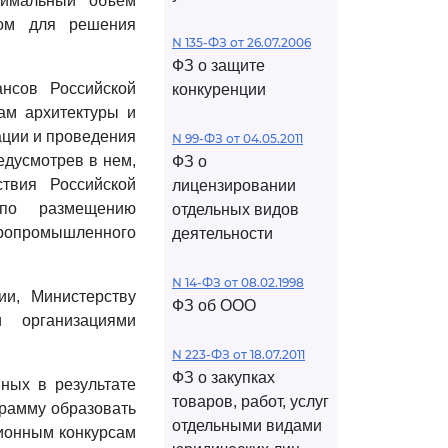
нимальный объем
том для решения
N 135-ФЗ от 26.07.2006
ФЗ о защите
ансов Российской
конкуренции
ам архитектуры и
зации и проведения
N 99-ФЗ от 04.05.2011
едусмотрев в нем,
ФЗ о
твия Российской
лицензировании
 по размещению
отдельных видов
гропромышленного
деятельности
N 14-ФЗ от 08.02.1998
и, Министерству
ФЗ об ООО
 организациями
N 223-ФЗ от 18.07.2011
ФЗ о закупках
нных в результате
товаров, работ, услуг
грамму образовать
отдельными видами
ионным конкурсам