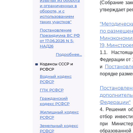
изъятых из оборота
(Собрание зак
и ограниченных в
утверждает ре
обороте, и с
использованием
таких участков"
"Методическ
Постановление
по размещен
Президиума ВС РФ
Минэкономики
от 17.06.2026 N 5-
19, Минстроем
НАД26
1.1. Настоя
Подробнее...
Федерации от 
Кодексы СССР и
Постановл
и
РСФСР
порядке разме
Водный кодекс
РСФСР
Постановление
ГПК РСФСР
дополнитель
Гражданский
Федерации"
кодекс РСФСР
4. Решения о
Жилищный кодекс
отбор инвест
РСФСР
при Министер
Земельный кодекс
образованной
РСФСР