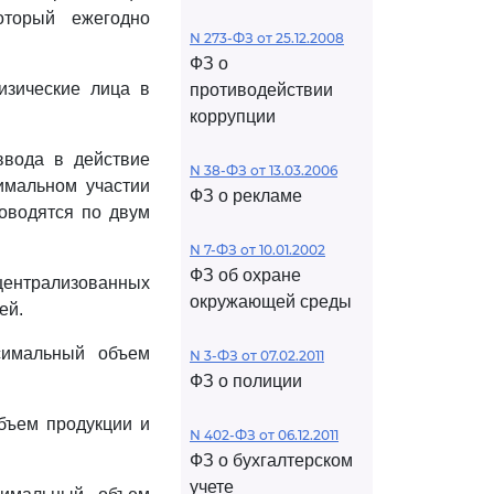
оторый ежегодно
N 273-ФЗ от 25.12.2008
ФЗ о
изические лица в
противодействии
коррупции
ввода в действие
N 38-ФЗ от 13.03.2006
имальном участии
ФЗ о рекламе
оводятся по двум
N 7-ФЗ от 10.01.2002
ФЗ об охране
централизованных
окружающей среды
ей.
симальный объем
N 3-ФЗ от 07.02.2011
ФЗ о полиции
бъем продукции и
N 402-ФЗ от 06.12.2011
ФЗ о бухгалтерском
учете