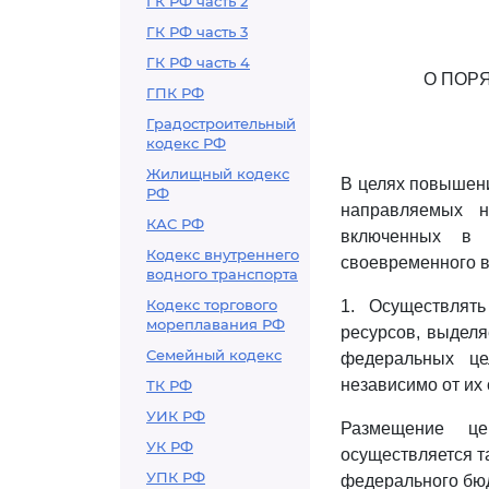
ГК РФ часть 2
ГК РФ часть 3
ГК РФ часть 4
О ПОР
ГПК РФ
Градостроительный
кодекс РФ
Жилищный кодекс
В целях повышен
РФ
направляемых н
КАС РФ
включенных в 
Кодекс внутреннего
своевременного в
водного транспорта
Кодекс торгового
1. Осуществлят
мореплавания РФ
ресурсов, выдел
Семейный кодекс
федеральных це
независимо от их 
ТК РФ
УИК РФ
Размещение це
УК РФ
осуществляется т
УПК РФ
федерального бюдж