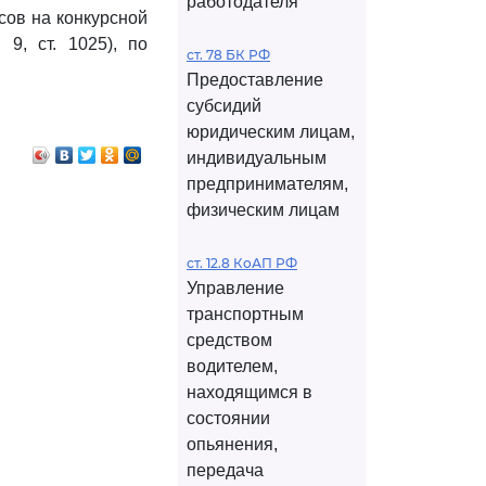
работодателя
сов на конкурсной
9, ст. 1025), по
ст. 78 БК РФ
Предоставление
субсидий
юридическим лицам,
индивидуальным
предпринимателям,
физическим лицам
ст. 12.8 КоАП РФ
Управление
транспортным
средством
водителем,
находящимся в
состоянии
опьянения,
передача