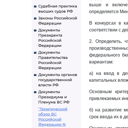
выше и включен
Судебная практика
высших судов РФ
определяется Мин
Законы Российской
В конкурсах в к
Федерации
соответствии с д
Документы
Президента
Российской
2. Определить, 
Федерации
производственны
Документы
федерального бю
Правительства
вариантам:
Российской
Федерации
а) на ввод в де
Документы органов
государственной
капитальных влож
власти РФ
Основным крите
Документы
Президиума и
привлекаемых инв
Пленума ВС РФ
"Тематический
б) на развитие 
обзор ВС
срок ввода их в д
Российской
Федерации N