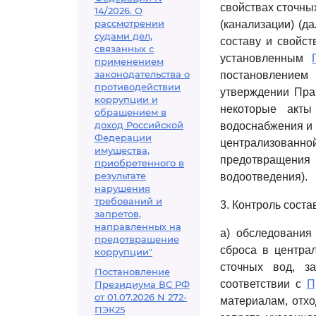
свойствах сточны
14/2026. О
рассмотрении
(канализации) (д
судами дел,
составу и свойс
связанных с
установленным
применением
законодательства о
постановлением
противодействии
утверждении Пра
коррупции и
некоторые акты
обращением в
доход Российской
водоснабжения и 
Федерации
централизованно
имущества,
предотвращени
приобретенного в
результате
водоотведения).
нарушения
требований и
3. Контроль соста
запретов,
направленных на
а) обследования
предотвращение
сброса в центра
коррупции"
сточных вод, з
Постановление
соответствии с
П
Президиума ВС РФ
от 01.07.2026 N 272-
материалам, отхо
ПЭК25