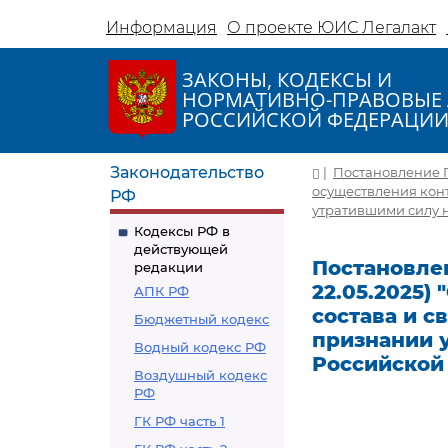
Информация
О проекте ЮИС Легалакт
ЗАКОНЫ, КОДЕКСЫ И
НОРМАТИВНО-ПРАВОВЫЕ 
РОССИЙСКОЙ ФЕДЕРАЦИ
Законодательство
|
Постановление Пр
осуществления конт
РФ
утратившими силу 
Кодексы РФ в
действующей
Постановлен
редакции
22.05.2025)
АПК РФ
состава и с
Бюджетный кодекс
признании 
Водный кодекс РФ
Российской
Воздушный кодекс
РФ
ГК РФ часть 1