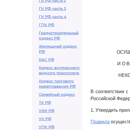
ГК РФ часть 2
ГК РФ часть 3
ГК РФ часть 4
ГПК РФ
Градостроительный
кодекс РФ
Жилищный кодекс
РФ
ОСУЩ
КАС РФ
И О 
Кодекс внутреннего
водного транспорта
НЕК
Кодекс торгового
мореплавания РФ
В соответствии 
Семейный кодекс
Российской Федер
ТК РФ
1. Утвердить при
УИК РФ
УК РФ
Правила
осуществ
УПК РФ