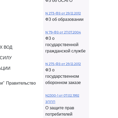
ФЗ об ОСАГО
N 273-ФЗ от 29.12.2012
ФЗ об образовании
N 79-ФЗ от 27.07.2004
ФЗ о
государственной
Х ВОД
гражданской службе
 СИЛУ
N 275-ФЗ от 29.12.2012
АЦИИ
ФЗ о
государственном
оборонном заказе
и" Правительство
N2300-1 от 07.02.1992
ЗППП
О защите прав
потребителей