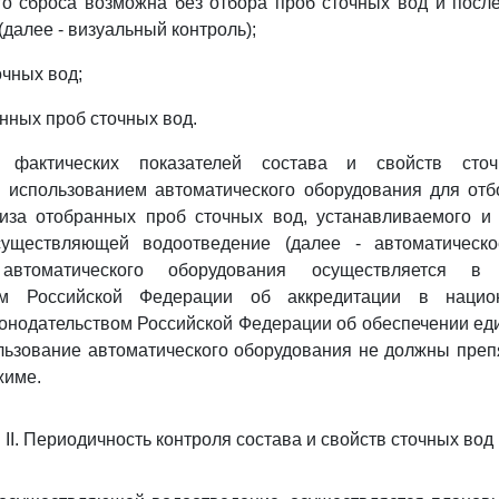
го сброса возможна без отбора проб сточных вод и пос
далее - визуальный контроль);
очных вод;
анных проб сточных вод.
е фактических показателей состава и свойств сто
с использованием автоматического оборудования для отб
лиза отобранных проб сточных вод, устанавливаемого и 
существляющей водоотведение (далее - автоматическо
 автоматического оборудования осуществляется в 
вом Российской Федерации об аккредитации в нацио
конодательством Российской Федерации об обеспечении ед
льзование автоматического оборудования не должны преп
жиме.
II. Периодичность контроля состава и свойств сточных вод