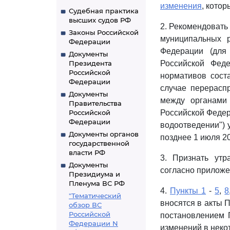
изменения
, кото
Судебная практика
высших судов РФ
2. Рекомендовать
Законы Российской
муниципальных р
Федерации
Федерации (для
Документы
Президента
Российской Фед
Российской
нормативов сост
Федерации
случае перерасп
Документы
между органами 
Правительства
Российской
Российской Федер
Федерации
водоотведении") 
Документы органов
позднее 1 июля 20
государственной
власти РФ
3. Признать ут
Документы
согласно приложе
Президиума и
Пленума ВС РФ
4.
Пункты 1
-
5
,
8
"Тематический
вносятся в акты 
обзор ВС
Российской
постановлением П
Федерации N
изменений в неко