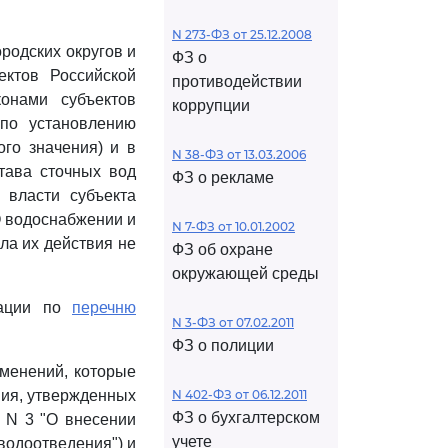
N 273-ФЗ от 25.12.2008
родских округов и
ФЗ о
ектов Российской
противодействии
онами субъектов
коррупции
по установлению
го значения) и в
N 38-ФЗ от 13.03.2006
тава сточных вод
ФЗ о рекламе
 власти субъекта
О водоснабжении и
N 7-ФЗ от 10.01.2002
ла их действия не
ФЗ об охране
окружающей среды
рации по
перечню
N 3-ФЗ от 07.02.2011
ФЗ о полиции
зменений, которые
ния, утвержденных
N 402-ФЗ от 06.12.2011
ФЗ о бухгалтерском
. N 3 "О внесении
учете
водоотведения") и