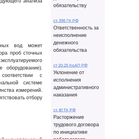
ледующего анализа
обязательству
ст. 395 ГК РФ
Ответственность за
неисполнение
денежного
чных вод может
обязательства
ора проб сточных
эксплуатируемого
ст 20.25 КоАП РФ
е оборудование).
Уклонение от
соответствии с
исполнения
нальной системе
административного
инства измерений.
наказания
ятствовать отбору
ст. 81 ТК РФ
Расторжение
трудового договора
по инициативе