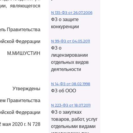
ии, являющегося
N 135-ФЗ от 26.07.2006
ФЗ о защите
конкуренции
ль Правительства
ийской Федерации
N 99-ФЗ от 04.05.2011
ФЗ о
М.МИШУСТИН
лицензировании
отдельных видов
деятельности
N 14-ФЗ от 08.02.1998
Утверждены
ФЗ об ООО
ем Правительства
N 223-ФЗ от 18.07.2011
ФЗ о закупках
ийской Федерации
товаров, работ, услуг
2 мая 2020 г. N 728
отдельными видами