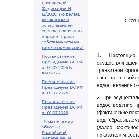
Российской
Федерации N
12/2026. По делам,
связанным с
ОСУЩ
оспариванием
сделок, повлекших
переход права
собственности на
жилые помещения"
1. Настоящие 
Постановление
Президиума ВС РФ
осуществляющей
от 01.07.2026 N
транзитной орган
18А/2026
состава и свойс
Постановление
водоотведения (ка
Президиума ВС РФ
от 01.07.2026
2. При осуществл
Постановление
водоотведение, п
Президиума ВС РФ
(фактические пока
от 01.07.2026
вод, сбрасываем
"Тематический
обзор ВС
(далее - фактичес
Российской
показателям сост
Федерации N