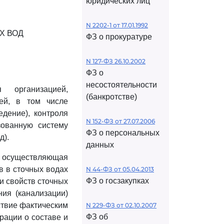
юридических лиц
N 2202-1 от 17.01.1992
Х ВОД
ФЗ о прокуратуре
N 127-ФЗ 26.10.2002
ФЗ о
несостоятельности
 организацией,
(банкротстве)
ей, в том числе
едение), контроля
N 152-ФЗ от 27.07.2006
зованную систему
ФЗ о персональных
д).
данных
я, осуществляющая
в в сточных водах
N 44-ФЗ от 05.04.2013
ФЗ о госзакупках
ли свойств сточных
ия (канализации)
тствие фактическим
N 229-ФЗ от 02.10.2007
ФЗ об
рации о составе и