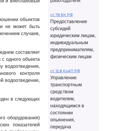
работодателя
ый и внеплановый
ст. 78 БК РФ
тношении объектов
Предоставление
 и не может быть
субсидий
лючением случаев,
юридическим лицам,
индивидуальным
предпринимателям,
реднем составляет
физическим лицам
 с одного объекта
му водоотведения,
ст. 12.8 КоАП РФ
нового контроля
Управление
ей водоотведение,
транспортным
средством
водителем,
веден в следующих
находящимся в
состоянии
ого оборудования)
опьянения,
ских показателей
передача