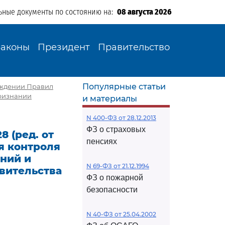
ьные документы по состоянию на:
08 августа 2026
Законы
Президент
Правительство
Популярные статьи
ерждении Правил
признании
и материалы
N 400-ФЗ от 28.12.2013
ФЗ о страховых
8 (ред. от
пенсиях
я контроля
ений и
N 69-ФЗ от 21.12.1994
вительства
ФЗ о пожарной
безопасности
N 40-ФЗ от 25.04.2002