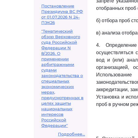
запрете указанно
Постановление
отобранных проб (
Президиума ВС РФ
от 01.07.2026 N 24-
б) отбора проб ст
ПЭК26
"Тематический
в) анализа отобр
обзор Верховного
суда Российской
4. Определени
Федерации N
осуществляться 
8/2026. О
применении
вод и (или) ана
арбитражными
организацией, о
судами
Использование
законодательства о
специальных
законодательст
экономических
аккредитации, за
мерах,
Установка и испо
предусмотренных в
целях защиты
проб в ручном ре
национальных
интересов
Российской
Федерации"
Подробнее...