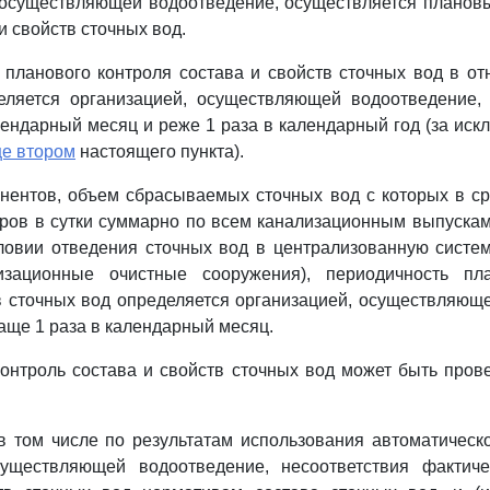
, осуществляющей водоотведение, осуществляется планов
и свойств сточных вод.
 планового контроля состава и свойств сточных вод в о
еляется организацией, осуществляющей водоотведение,
лендарный месяц и реже 1 раза в календарный год (за иск
це втором
настоящего пункта).
нентов, объем сбрасываемых сточных вод с которых в с
тров в сутки суммарно по всем канализационным выпускам
ловии отведения сточных вод в централизованную систе
зационные очистные сооружения), периодичность пла
в сточных вод определяется организацией, осуществляющ
чаще 1 раза в календарный месяц.
онтроль состава и свойств сточных вод может быть про
в том числе по результатам использования автоматическ
существляющей водоотведение, несоответствия фактиче