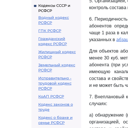
5. Организацией
Кодексы СССР и
контроль состава 
РСФСР
Водный кодекс
6. Периодичность
РСФСР
абонентов опред
ГПК РСФСР
чаще 1 раза в ка
Гражданский
указанных в
абза
кодекс РСФСР
Для объектов або
Жилищный кодекс
РСФСР
менее 30 куб. ме
абонента (при ус
Земельный кодекс
РСФСР
имеющую канали
Исправительно -
состава и свойст
трудовой кодекс
и не может быть 
РСФСР
КоАП РСФСР
7. Внеплановый к
случаях:
Кодекс законов о
труде
а) обнаружение (
Кодекс о браке и
организацией, о
семье РСФСР