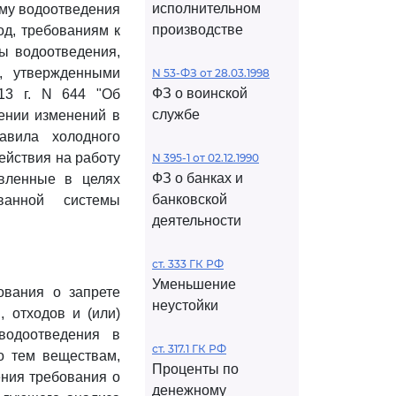
исполнительном
ему водоотведения
производстве
од, требованиям к
ы водоотведения,
, утвержденными
N 53-ФЗ от 28.03.1998
ФЗ о воинской
13 г. N 644 "Об
службе
ении изменений в
авила холодного
ействия на работу
N 395-1 от 02.12.1990
ФЗ о банках и
овленные в целях
банковской
ванной системы
деятельности
ст. 333 ГК РФ
Уменьшение
ования о запрете
неустойки
 отходов и (или)
водоотведения в
ст. 317.1 ГК РФ
о тем веществам,
Проценты по
ения требования о
денежному