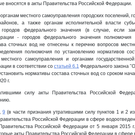
рые вносятся в акты Правительства Российской Федерации.
 органам местного самоуправления городских поселений, го
айонов, а также органам исполнительной власти субъ
 городов федерального значения (в случае, если зак
ерации - городов федерального значения полномочия 
ава сточных вод не отнесены к перечню вопросов местно
ределения полномочия по установлению нормативов сос
местного самоуправления и органами государственной
ации в соответствии со
статьей 6.1
Федерального закона "
установить нормативы состава сточных вод со сроком нача
20 г.
ратившими силу акты Правительства Российской Феде
нию.
,
9
(в части признания утратившими силу пунктов 1 и 2 и
Правительства Российской Федерации в сфере водоотведе
равительства Российской Федерации от 5 января 2015 г
торые акты Правительства Российской Федерации в сфере 