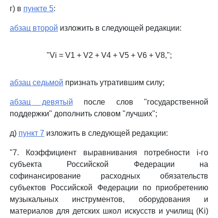
г) в
пункте 5
:
абзац второй
изложить в следующей редакции:
"Vi = V1 + V2 + V4 + V5 + V6 + V8,";
абзац седьмой
признать утратившим силу;
абзац девятый
после слов "государственной
поддержки" дополнить словом "лучших";
д)
пункт 7
изложить в следующей редакции:
"7. Коэффициент выравнивания потребности i-го
субъекта Российской Федерации на
софинансирование расходных обязательств
субъектов Российской Федерации по приобретению
музыкальных инструментов, оборудования и
материалов для детских школ искусств и училищ (Ki)