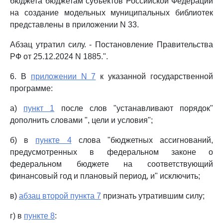
бюджета бюджетам субъектов Российской Федерации
на создание модельных муниципальных библиотек
представлены в приложении N 33.
Абзац утратил силу. - Постановление Правительства
РФ от 25.12.2024 N 1885.".
6. В
приложении N 7
к указанной государственной
программе:
а)
пункт 1
после слов "устанавливают порядок"
дополнить словами ", цели и условия";
б) в
пункте 4
слова "бюджетных ассигнований,
предусмотренных в федеральном законе о
федеральном бюджете на соответствующий
финансовый год и плановый период, и" исключить;
в)
абзац второй пункта 7
признать утратившим силу;
г) в
пункте 8
: